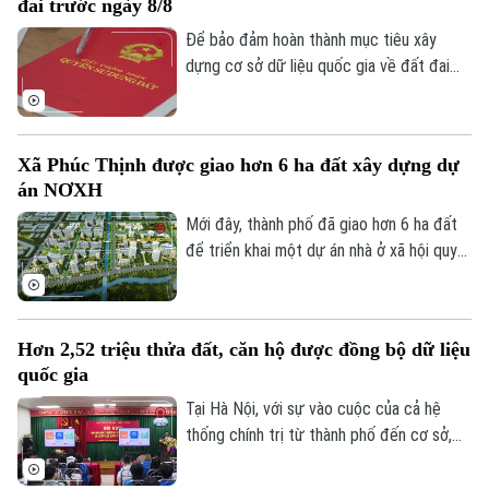
đai trước ngày 8/8
Hướng nghiệp
Làng nghề
Y tế
Thể thao
Để bảo đảm hoàn thành mục tiêu xây
Đánh giá
dựng cơ sở dữ liệu quốc gia về đất đai
Di tích
Dinh dưỡng
trong năm 2026, Bộ Nông nghiệp và Môi
Bóng đá
Giải trí
trường vừa yêu cầu các địa phương khẩn
Tư vấn sức khỏe
trương rà soát, cập nhật tiến độ và gửi
Quần vợt
Tin tức
Đã phát sóng
Xã Phúc Thịnh được giao hơn 6 ha đất xây dựng dự
báo cáo trước ngày 8/8.
án NƠXH
Golf
Sao
Mới đây, thành phố đã giao hơn 6 ha đất
để triển khai một dự án nhà ở xã hội quy
Điện ảnh
mô lớn tại xã Phúc Thịnh, góp phần tăng
nguồn cung nhà ở trong thời gian tới.
Thời trang
Hơn 2,52 triệu thửa đất, căn hộ được đồng bộ dữ liệu
Âm nhạc
quốc gia
Tại Hà Nội, với sự vào cuộc của cả hệ
thống chính trị từ thành phố đến cơ sở,
nhiều kết quả quan trọng đã được ghi
nhận, tạo tiền đề hoàn thành mục tiêu xây