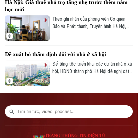
Phó Giám đốc: Nguyễn Kim Khiêm, Nguyễn Minh Đức, Nguyễn Thành Lợi
Hà Nội: Giá thuê nhà trọ tăng nhẹ trước thềm năm
học mới
Theo ghi nhận của phóng viên Cơ quan
Báo và Phát thanh, Truyền hình Hà Nội,
đầu tháng 8, giá thuê nhà trọ và chung cư
mini quanh nhiều trường đại học tại Hà
Nội bắt đầu tăng nhẹ.
Đề xuất bỏ thẩm định đối với nhà ở xã hội
Để tăng tốc triển khai các dự án nhà ở xã
hội, HĐND thành phố Hà Nội đề nghị cắt
bỏ hoàn toàn khâu "thẩm định và ra quyết
định miễn tiền sử dụng đất". Bởi khi dự án
được xác định là nhà ở xã hội, doanh
nghiệp sẽ được tự động miễn các thủ tục
này để làm thủ tục giao đất.
TRANG THÔNG TIN ĐIỆN TỬ