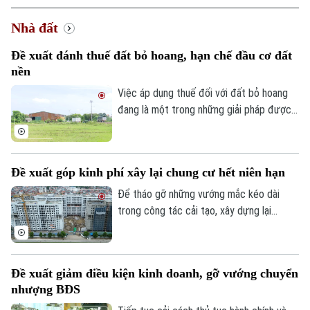
Nhà đất
Đề xuất đánh thuế đất bỏ hoang, hạn chế đầu cơ đất
nền
Việc áp dụng thuế đối với đất bỏ hoang
đang là một trong những giải pháp được
đề xuất nhằm nâng cao hiệu quả sử dụng
đất và hạn chế tình trạng đầu cơ.
Đề xuất góp kinh phí xây lại chung cư hết niên hạn
Để tháo gỡ những vướng mắc kéo dài
trong công tác cải tạo, xây dựng lại
chung cư cũ, Hiệp hội Bất động sản
TP.HCM (HoREA) vừa đề xuất bổ sung cơ
Chuyên mục
chế tài chính rõ ràng đối với các chung cư
Đề xuất giảm điều kiện kinh doanh, gỡ vướng chuyển
hết niên hạn sử dụng.
nhượng BĐS
Thời sự