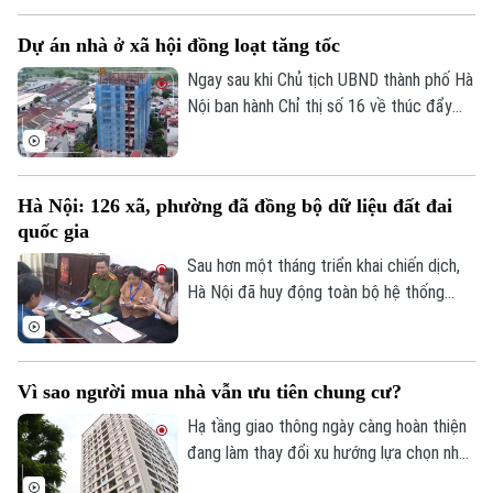
dựng cơ sở dữ liệu đất đai thống nhất,
Dự án nhà ở xã hội đồng loạt tăng tốc
đồng bộ trên toàn địa bàn.
Ngay sau khi Chủ tịch UBND thành phố Hà
Nội ban hành Chỉ thị số 16 về thúc đẩy
phát triển nhà ở xã hội, nhiều dự án trên
địa bàn đang tăng tốc thi công để hoàn
thành các mốc tiến độ đề ra.
Hà Nội: 126 xã, phường đã đồng bộ dữ liệu đất đai
quốc gia
Sau hơn một tháng triển khai chiến dịch,
Hà Nội đã huy động toàn bộ hệ thống
chính trị tham gia thực hiện nhiệm vụ. Sở
Nông nghiệp và Môi trường đã thành lập
các tổ công tác trực tiếp xuống cơ sở,
Vì sao người mua nhà vẫn ưu tiên chung cư?
cung cấp hơn 10.000 tài khoản và các
phần mềm hỗ trợ cho 126 xã, phường.
Hạ tầng giao thông ngày càng hoàn thiện
đang làm thay đổi xu hướng lựa chọn nhà
ở của người dân. Khảo sát mới của