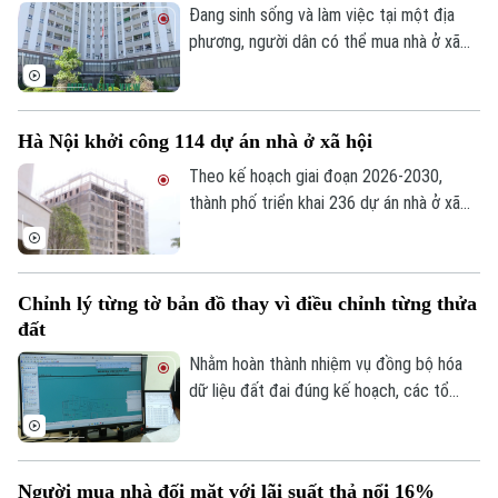
Đang sinh sống và làm việc tại một địa
phương, người dân có thể mua nhà ở xã
hội tại địa phương khác hay không? Đây là
vấn đề được nhiều người quan tâm khi tìm
hiểu chính sách nhà ở xã hội.
Hà Nội khởi công 114 dự án nhà ở xã hội
Theo kế hoạch giai đoạn 2026-2030,
thành phố triển khai 236 dự án nhà ở xã
hội, trong đó 147 dự án đã được chấp
thuận chủ trương đầu tư với quy mô
khoảng 132.000 căn hộ, tổng vốn hơn
Chỉnh lý từng tờ bản đồ thay vì điều chỉnh từng thửa
290.500 tỷ đồng.
đất
Nhằm hoàn thành nhiệm vụ đồng bộ hóa
dữ liệu đất đai đúng kế hoạch, các tổ
công tác luôn tìm các phương án để
chỉnh lý, cập nhật dữ liệu đất đai đảm bảo
theo đúng yêu cầu, trong đó, việc chỉnh lý
Người mua nhà đối mặt với lãi suất thả nổi 16%
từng tờ bản đồ thay vì chỉnh lý từng thửa