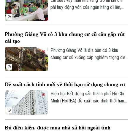
Lãi suất vay mua nhà tăng trở lại khi chi
phí huy động vốn của ngân hàng đi lên,
Liên hệ đường dây nóng (bấm để gọi)
trong khi tín dụng bất động sản vẫn được
kiểm soát, khiến người mua nhà chịu áp
Tòa soạn
Tòa soạn
lực tài chính lớn hơn.
0865.116.699 (hotline)
0865.116.699
Phường Giảng Võ có 3 khu chung cư cũ cần gấp rút
cải tạo
Phường Giảng Võ là địa bàn có 3 khu
chung cư cũ xuống cấp nghiêm trọng đe
dọa tính mạng của gần 40.000 cư dân.
Đây cũng là một trong những phường nội
thành có số lượng lớn nhà chung cư cũ
Đề xuất cách tính mới về thời hạn sử dụng chung cư
cần cải tạo của Thủ đô.
Hiệp hội Bất động sản thành phố Hồ Chí
Minh (HoREA) đề xuất xác định thời hạn
sử dụng chung cư theo niên hạn công
trình, đồng thời làm rõ quyền sở hữu và cơ
chế xử lý khi công trình hết tuổi thọ.
Đủ điều kiện, được mua nhà xã hội ngoài tỉnh