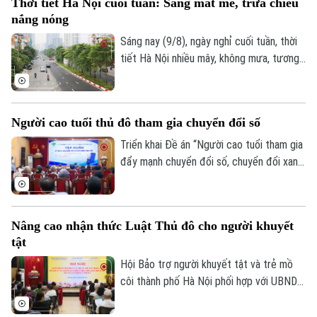
Thời tiết Hà Nội cuối tuần: Sáng mát mẻ, trưa chiều
tháng 4 đến tháng 6, Việt Nam đã tăng
nắng nóng
một bậc so với cùng kỳ năm ngoái, vươn
lên vị trí thứ tư trong nhóm những điểm
Sáng nay (9/8), ngày nghỉ cuối tuần, thời
đến châu Á được tìm kiếm nhiều nhất.
tiết Hà Nội nhiều mây, không mưa, tương
đối dễ chịu, thuận lợi cho người dân Thủ
đô tập thể dục, dạo phố hay tham gia các
hoạt động ngoài trời.
Người cao tuổi thủ đô tham gia chuyển đổi số
Triển khai Đề án “Người cao tuổi tham gia
đẩy mạnh chuyển đổi số, chuyển đổi xanh,
khởi nghiệp và tạo việc làm”, sáng 8/8, Hội
Người cao tuổi thành phố đã tổ chức Hội
nghị tập huấn chuyển đổi số cho cán bộ,
Chuyên mục
Nâng cao nhận thức Luật Thủ đô cho người khuyết
hội viên người cao tuổi trên địa bàn một
tật
số phường.
Thời sự
Hội Bảo trợ người khuyết tật và trẻ mồ
côi thành phố Hà Nội phối hợp với UBND
Hà Nội
Hà Nội
phường Vĩnh Tuy tổ chức hội nghị tập
huấn, tuyên truyền, phổ biến Luật Thủ đô