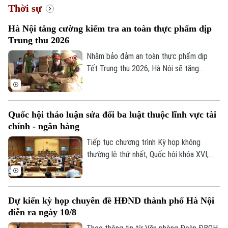
Thời sự
Hà Nội tăng cường kiểm tra an toàn thực phẩm dịp
Trung thu 2026
Nhằm bảo đảm an toàn thực phẩm dịp
Tết Trung thu 2026, Hà Nội sẽ tăng
cường kiểm tra, đặc biệt đối với các cơ
sở sản xuất, kinh doanh bánh Trung thu và
xử lý nghiêm hàng giả, hàng lậu, hàng
Quốc hội thảo luận sửa đổi ba luật thuộc lĩnh vực tài
không rõ nguồn gốc.
chính - ngân hàng
Tiếp tục chương trình Kỳ họp không
thường lệ thứ nhất, Quốc hội khóa XVI,
hôm nay (9/8), Quốc hội họp phiên toàn
thể ở hội trường để cho ý kiến đối với
một số dự án luật thuộc lĩnh vực tài chính
Dự kiến kỳ họp chuyên đề HĐND thành phố Hà Nội
- ngân hàng, xuất bản và tư pháp.
diễn ra ngày 10/8