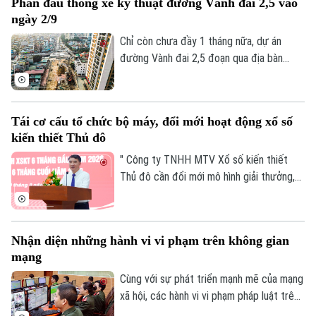
Phấn đấu thông xe kỹ thuật đường Vành đai 2,5 vào
tổ chức, mà là bước chuyển căn bản tổ
ngày 2/9
chức lại không gian phát triển và tái cấu
trúc mô hình quản trị của thành phố Hà
Chỉ còn chưa đầy 1 tháng nữa, dự án
Nội.
đường Vành đai 2,5 đoạn qua địa bàn
phường Cầu Giấy sẽ phải hoàn thành
thông xe kỹ thuật vào đúng dịp Quốc
khánh 2/9. Trên công trường, không khí
Tái cơ cấu tổ chức bộ máy, đổi mới hoạt động xổ số
thi công đang diễn ra vô cùng khẩn
kiến thiết Thủ đô
trương, đảm bảo yêu cầu chất lượng công
trình cũng như tiến độ thành phố đã đề
" Công ty TNHH MTV Xổ số kiến thiết
ra.
Thủ đô cần đổi mới mô hình giải thưởng,
kết hợp phương thức xổ số truyền thống
với công nghệ; đồng thời tái cơ cấu tổ
chức bộ máy, nâng cao thu nhập người lao
Nhận diện những hành vi vi phạm trên không gian
động, gia tăng đóng góp cho Thủ đô" - đó
mạng
là yêu cầu của Ủy viên Ban Thường vụ
Thành ủy, Phó Chủ tịch UBND TP Hà Nội
Cùng với sự phát triển mạnh mẽ của mạng
Nguyễn Xuân Lưu.
xã hội, các hành vi vi phạm pháp luật trên
không gian mạng như phát tán thông tin