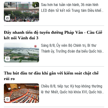
thành phố Hà Nội Nguyễn Xuân Lưu.
Sau hơn hai tuần vận hành, 36 màn hình
LED điện tử kết nối Trung tâm Điều khiển
giao thông Công an Hà Nội đã phát huy rõ
hiệu quả. Việc cập nhật thông tin thời gian
thực giúp người dân chủ động chọn lộ
Đẩy nhanh tiến độ tuyến đường Pháp Vân - Cầu Giẽ
trình, hạn chế tối đa đi vào các điểm ùn
kết nối Vành đai 3
tắc.
Sáng 8/8, Ủy viên Bộ Chính trị, Bí thư
Thành ủy, Trưởng đoàn đại biểu Quốc hội
thành phố Hà Nội Trần Đức Thắng đi kiểm
tra thực địa các dự án: Dự án xây dựng
tuyến đường kết nối đường Pháp Vân -
Thu hút đầu tư dầu khí gắn với kiểm soát chặt chẽ
Cầu Giẽ với đường Vành đai 3; Dự án xây
rủi ro
dựng tuyến đường Mỹ Đình - Ba Sao - Bái
Đính (đoạn nối từ đường trục phía Nam
Chiều 8/8, tiếp tục Kỳ họp không thường
đến đường Hương Sơn - Tam Chúc).
lệ thứ Nhất, Quốc hội khóa XVI, Quốc hội
thảo luận tại hội trường về Dự án Luật
Dầu khí (sửa đổi). Nhiều đại biểu cho rằng