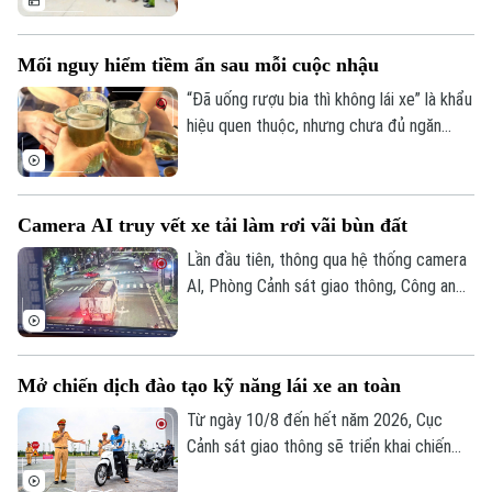
các vấn đề an ninh trật tự ngay từ cơ sở,
dập tắt rủi ro phát sinh ngay từ thời điểm
Mối nguy hiểm tiềm ẩn sau mỗi cuộc nhậu
manh nha.
“Đã uống rượu bia thì không lái xe” là khẩu
hiệu quen thuộc, nhưng chưa đủ ngăn
nhiều người cầm lái sau khi sử dụng chất
có cồn. Chỉ một chút chủ quan, khả năng
làm chủ phương tiện suy giảm đáng kể,
Camera AI truy vết xe tải làm rơi vãi bùn đất
mở đường cho những hậu quả giao thông
đáng tiếc.
Lần đầu tiên, thông qua hệ thống camera
AI, Phòng Cảnh sát giao thông, Công an
thành phố Hà Nội đã phát hiện, truy vết
và xác minh phương tiện chở đất làm rơi
vãi xuống đường trong đêm. Lái xe sau
Mở chiến dịch đào tạo kỹ năng lái xe an toàn
đó được mời đến làm việc và xử lý theo
quy định.
Từ ngày 10/8 đến hết năm 2026, Cục
Cảnh sát giao thông sẽ triển khai chiến
dịch đào tạo kỹ năng lái xe an toàn trên