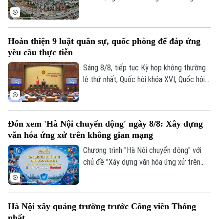
2,9km. Để triển khai dự án, địa phương
cần thu hồi khoảng 29,6 ha đất đi qua địa
bàn 7 thôn.
Hoàn thiện 9 luật quân sự, quốc phòng để đáp ứng
yêu cầu thực tiễn
Sáng 8/8, tiếp tục Kỳ họp không thường
lệ thứ nhất, Quốc hội khóa XVI, Quốc hội
họp phiên toàn thể tại hội trường, thảo
luận về Dự án Luật sửa đổi, bổ sung một
số điều của 9 luật về quân sự, quốc
Đón xem 'Hà Nội chuyển động' ngày 8/8: Xây dựng
phòng.
văn hóa ứng xử trên không gian mạng
Chương trình "Hà Nội chuyển động" với
chủ đề "Xây dựng văn hóa ứng xử trên
không gian mạng" sẽ phát sóng trực tiếp
trên các nền tảng của Cơ quan Báo và
phát thanh, truyền hình Hà Nội vào 19h
Hà Nội xây quảng trường trước Công viên Thống
hôm nay, ngày 8/8.
nhất