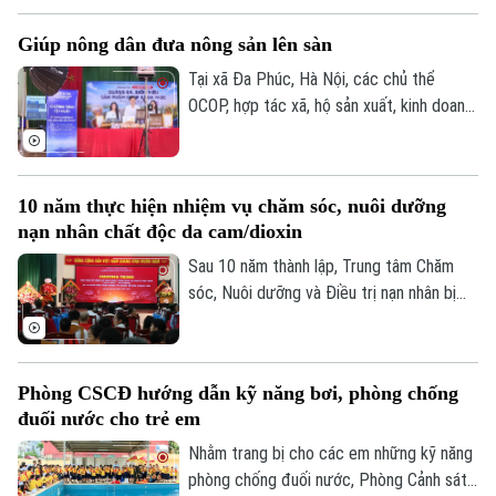
Chính trị
và các văn bản triển khai thi hành Luật
Nhịp sống Hà Nội
Thế giới
Giúp nông dân đưa nông sản lên sàn
cho cán bộ và người khuyết tật trên địa
Xã hội
Người Hà Nội
bàn.
Tại xã Đa Phúc, Hà Nội, các chủ thể
Tin tức
Kinh tế
OCOP, hợp tác xã, hộ sản xuất, kinh doanh
An ninh trật tự
Khoảnh khắc Hà Nội
được hướng dẫn kỹ năng livestream và
Quân sự
Tin tức
Nhà đất
trực tiếp giới thiệu sản phẩm trên môi
Công nghệ
Ẩm thực
trường số. Đây cũng là cách đưa chuyển
Hồ sơ
Cafe sáng
10 năm thực hiện nhiệm vụ chăm sóc, nuôi dưỡng
đổi số đến gần hơn với hoạt động sản
Tin tức
Tàu và Xe
nạn nhân chất độc da cam/dioxin
xuất, kinh doanh của người dân.
Người Việt 4 phương
Tài chính Ngân hàng
Đầu tư
Sau 10 năm thành lập, Trung tâm Chăm
Ô tô
Giáo dục
sóc, Nuôi dưỡng và Điều trị nạn nhân bị
Doanh nghiệp
Căn hộ
nhiễm chất độc da cam/dioxin thành phố
Tàu
Tin tức
Văn hóa
Hà Nội trực thuộc Sở Nội Vụ Hà Nội đã
Đất đai
trở thành điểm tựa cho hàng trăm nạn
Xe máy
Tuyển sinh
Phòng CSCĐ hướng dẫn kỹ năng bơi, phòng chống
nhân và gia đình nạn nhân nhiễm chất độc
Tin tức
Sức khỏe
Kinh nghiệm
đuối nước cho trẻ em
da cam/dioxin trên địa bàn Thành phố.
Thị trường
Hướng nghiệp
Nhằm trang bị cho các em những kỹ năng
Làng nghề
Y tế
Thể thao
phòng chống đuối nước, Phòng Cảnh sát
Đánh giá