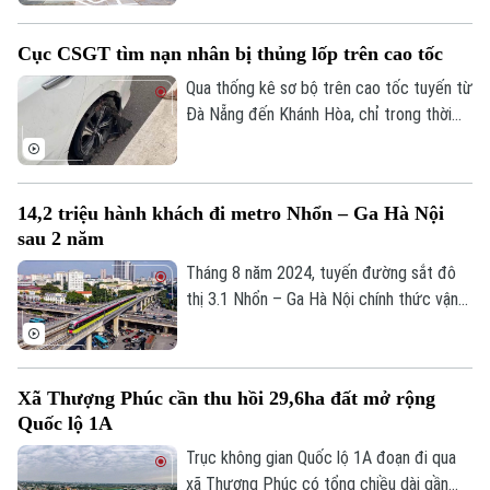
phạm vi toàn quốc. Nội dung đào tạo tập
trung vào các kỹ năng cơ bản về quy tắc
Cục CSGT tìm nạn nhân bị thủng lốp trên cao tốc
tham gia giao thông và kỹ năng phòng
ngừa tai nạn.
Qua thống kê sơ bộ trên cao tốc tuyến từ
Đà Nẵng đến Khánh Hòa, chỉ trong thời
Bản quyền thuộc về Cơ quan Báo và Phát thanh Truyền hình Hà Nội Giấy
gian ngắn đã có hơn 70 phương tiện bị nổ
phép số: Số 63/GP-TTDT, cấp ngày 10/05/2023
lốp do vật sắc nhọn đâm vào. Ngay khi
TRANG THÔNG TIN ĐIỆN TỬ
truy tìm được người làm rơi các vật sắc
14,2 triệu hành khách đi metro Nhổn – Ga Hà Nội
CỦA CƠ QUAN BÁO VÀ PHÁT THANH TRUYỀN HÌNH HÀ NỘI
nhọn dẫn tới các vụ nổ lốp, Cục CSGT đã
sau 2 năm
phát đi thông báo tìm nạn nhân để có
Số 3-5 Huỳnh Thúc Kháng-Phường Láng-Hà Nội
hướng xử lý, bảo vệ quyền lợi người tham
Tháng 8 năm 2024, tuyến đường sắt đô
Giám đốc: VŨ MINH TUẤN
gia giao thông.
thị 3.1 Nhổn – Ga Hà Nội chính thức vận
hành 8,5km đoạn trên cao từ Nhổn tới
Phó Giám đốc: Nguyễn Kim Khiêm, Nguyễn Minh Đức, Nguyễn Thành Lợi
Cầu Giấy. Sau 2 năm đưa vào khai thác
thương mại, tuyến metro này đã phục vụ
Xã Thượng Phúc cần thu hồi 29,6ha đất mở rộng
tổng cộng gần 14,2 triệu lượt hành khách.
Quốc lộ 1A
Trục không gian Quốc lộ 1A đoạn đi qua
xã Thượng Phúc có tổng chiều dài gần