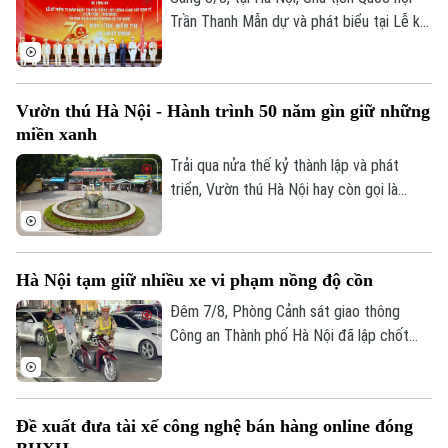
Trần Thanh Mẫn dự và phát biểu tại Lễ kỷ
niệm 70 năm Ngày truyền thống lực lượng
Cảnh sát kinh tế (10/8/1956 -
10/8/2026) và đón nhận Huân chương Hồ
Vườn thú Hà Nội - Hành trình 50 năm gìn giữ những
Chí Minh. Cùng dự buổi lễ có Ủy viên Bộ
miền xanh
Chính trị, Thường trực Ban Bí thư Trần
Cẩm Tú.
Trải qua nửa thế kỷ thành lập và phát
triển, Vườn thú Hà Nội hay còn gọi là
Công viên Thủ Lệ không chỉ là nơi chăm
sóc, bảo tồn hàng trăm cá thể động vật
mà còn là không gian xanh, văn hoá gắn bó
Hà Nội tạm giữ nhiều xe vi phạm nồng độ cồn
với nhiều thế hệ người dân Thủ đô.
Đêm 7/8, Phòng Cảnh sát giao thông
Công an Thành phố Hà Nội đã lập chốt
tuần tra, phát hiện và xử lý nhiều trường
hợp vi phạm nồng độ cồn, trong đó có
trường hợp vi phạm vượt mức kịch khung.
Đề xuất đưa tài xế công nghệ bán hàng online đóng