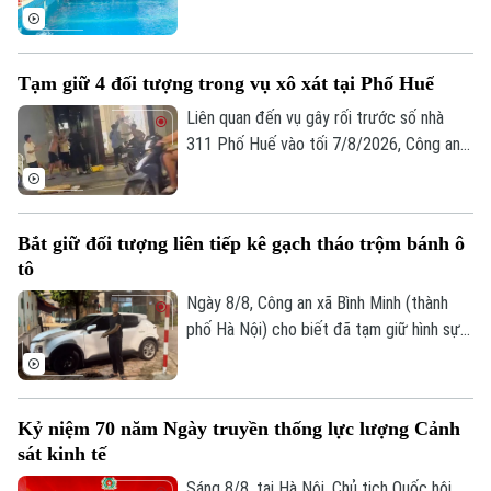
Di tích
cơ động - Công an TP Hà Nội đã tổ chức
Dinh dưỡng
Bóng đá
một chương trình tuyên truyền đặc biệt.
Giải trí
Hoạt động này không chỉ thiết thực bảo
Tư vấn sức khỏe
Tạm giữ 4 đối tượng trong vụ xô xát tại Phố Huế
Quần vợt
vệ sự an toàn của trẻ nhỏ mà còn là minh
Tin tức
Đã phát sóng
chứng sinh động cho phong trào thi đua
Liên quan đến vụ gây rối trước số nhà
Golf
"Ba nhất", đặc biệt là tinh thần "gần dân
311 Phố Huế vào tối 7/8/2026, Công an
Sao
nhất" của lực lượng Công an Thủ đô.
phường Hai Bà Trưng, Hà Nội đã tạm giữ
Điện ảnh
4 đối tượng để xử lý theo quy định pháp
luật.
Bắt giữ đối tượng liên tiếp kê gạch tháo trộm bánh ô
Thời trang
tô
Âm nhạc
Ngày 8/8, Công an xã Bình Minh (thành
phố Hà Nội) cho biết đã tạm giữ hình sự
đối tượng Trịnh Duy Linh (sinh năm 1994,
trú tại Hà Nội) để điều tra, làm rõ về hành
vi "Trộm cắp tài sản". Đây là đối tượng đã
Kỷ niệm 70 năm Ngày truyền thống lực lượng Cảnh
thực hiện liên tiếp các vụ tháo bánh ô tô
sát kinh tế
tại các khu đô thị.
Sáng 8/8, tại Hà Nội, Chủ tịch Quốc hội