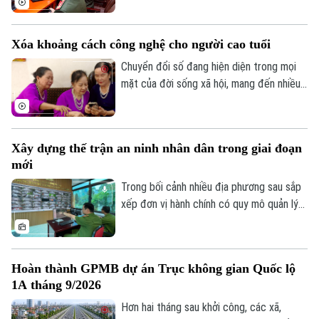
giả, quảng cáo sai sự thật, lừa đảo trực
tuyến, xúc phạm danh dự, nhân phẩm vẫn
Xóa khoảng cách công nghệ cho người cao tuổi
diễn biến phức tạp. Vậy đâu là ranh giới
giữa quyền tự do ngôn luận và hành vi vi
Chuyển đổi số đang hiện diện trong mọi
phạm pháp luật?
mặt của đời sống xã hội, mang đến nhiều
tiện ích. Trong sự phát triển mạnh mẽ của
công nghệ, vẫn còn một bộ phận người
dân, đặc biệt là người cao tuổi, gặp khó
Xây dựng thế trận an ninh nhân dân trong giai đoạn
khăn trong tiếp cận và sử dụng các nền
mới
tảng số.
Trong bối cảnh nhiều địa phương sau sắp
xếp đơn vị hành chính có quy mô quản lý
lớn hơn, yêu cầu bảo đảm an ninh, trật tự
cũng đặt ra những nhiệm vụ mới. Bên cạnh
vai trò nòng cốt của lực lượng công an,
Hoàn thành GPMB dự án Trục không gian Quốc lộ
việc phát huy sức mạnh của nhân dân, xây
1A tháng 9/2026
dựng các mô hình tự quản và ứng dụng
công nghệ trong kết nối, trao đổi thông
Hơn hai tháng sau khởi công, các xã,