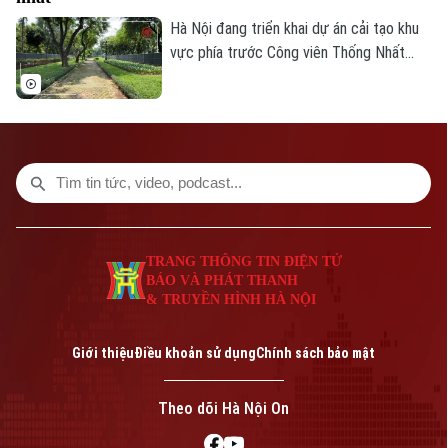
Hà Nội đang triển khai dự án cải tạo khu
vực phía trước Công viên Thống Nhất
trên phố Trần Nhân Tông, với điểm nhấn là
xây dựng quảng trường kết hợp phố đi
bộ, góp phần hoàn thiện không gian công
cộng tại khu vực trung tâm Thủ đô.
TRANG THÔNG TIN ĐIỆN TỬ
BÁO VÀ PHÁT THANH
& TRUYỀN HÌNH HÀ NỘI
Giới thiệu
Điều khoản sử dụng
Chính sách bảo mật
Theo dõi Hà Nội On