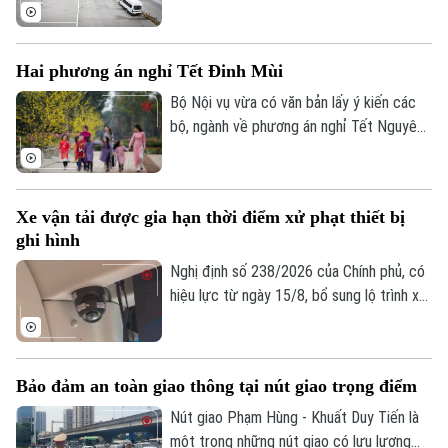
Nội Bài đang nhận được sự quan tâm của
đông đảo người dân, doanh nghiệp vận tải
và hành khách. Với những điều chỉnh đồng
Hai phương án nghỉ Tết Đinh Mùi
bộ tại ga Nội địa T1 và ga Quốc tế T2,
phương án mới được kỳ vọng giải quyết
Bộ Nội vụ vừa có văn bản lấy ý kiến các
tình trạng ùn tắc đã tồn tại trong thời
bộ, ngành về phương án nghỉ Tết Nguyên
gian dài, đồng thời nâng cao hiệu quả khai
đán Đinh Mùi 2027. Theo đó, cơ quan
thác, bảo đảm an ninh, an toàn hàng
soạn thảo đề xuất hai phương án nghỉ Tết,
không.
với thời gian nghỉ liên tục lần lượt là 7
Xe vận tải được gia hạn thời điểm xử phạt thiết bị
ngày hoặc 10 ngày.
ghi hình
Nghị định số 238/2026 của Chính phủ, có
hiệu lực từ ngày 15/8, bổ sung lộ trình xử
phạt đối với các vi phạm liên quan đến
thiết bị ghi nhận hình ảnh trên xe kinh
doanh vận tải. Theo đó, doanh nghiệp và
Bảo đảm an toàn giao thông tại nút giao trọng điểm
chủ phương tiện sẽ có thêm thời gian
chuẩn bị trước khi các quy định xử phạt
Nút giao Phạm Hùng - Khuất Duy Tiến là
chính thức được áp dụng.
một trong những nút giao có lưu lượng