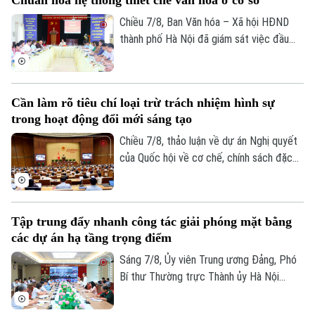
khai công tác lấy mẫu hài cốt liệt sĩ chưa
Chuyên mục
xác định được thông tin để phục vụ giám
Chiều 7/8, Ban Văn hóa – Xã hội HĐND
định ADN.
thành phố Hà Nội đã giám sát việc đầu
Thời sự
tư, khai thác các thiết chế văn hóa, thể
thao trên địa bàn phường Kiến Hưng.
Hà Nội
Hà Nội
Cần làm rõ tiêu chí loại trừ trách nhiệm hình sự
Chính trị
trong hoạt động đổi mới sáng tạo
Nhịp sống Hà Nội
Thế giới
Chiều 7/8, thảo luận về dự án Nghị quyết
Xã hội
Người Hà Nội
của Quốc hội về cơ chế, chính sách đặc
Tin tức
Kinh tế
thù để xử lý vi phạm pháp luật liên quan
An ninh trật tự
Khoảnh khắc Hà Nội
đến kinh tế nhà nước, kinh tế tư nhân và
Quân sự
Tin tức
Nhà đất
ứng dụng khoa học, công nghệ, đổi mới
Công nghệ
Ẩm thực
Tập trung đẩy nhanh công tác giải phóng mặt bằng
Hồ sơ
sáng tạo, chuyển đổi số, các đại biểu tập
Cafe sáng
các dự án hạ tầng trọng điểm
Tin tức
trung làm rõ trách nhiệm của người đứng
Tàu và Xe
Người Việt 4 phương
đầu và cơ chế loại trừ trách nhiệm hình sự
Sáng 7/8, Ủy viên Trung ương Đảng, Phó
Tài chính Ngân hàng
Đầu tư
trong những trường hợp phát sinh rủi ro
Bí thư Thường trực Thành ủy Hà Nội
Ô tô
Giáo dục
khách quan.
Nguyễn Trọng Đông, Trưởng ban Chỉ đạo
Doanh nghiệp
Căn hộ
giải phóng mặt bằng các dự án đầu tư
Tàu