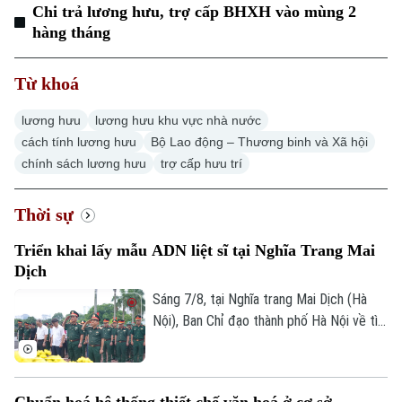
Chi trả lương hưu, trợ cấp BHXH vào mùng 2
hàng tháng
Từ khoá
lương hưu
lương hưu khu vực nhà nước
cách tính lương hưu
Bộ Lao động – Thương binh và Xã hội
chính sách lương hưu
trợ cấp hưu trí
Thời sự
Triển khai lấy mẫu ADN liệt sĩ tại Nghĩa Trang Mai
Dịch
Sáng 7/8, tại Nghĩa trang Mai Dịch (Hà
Nội), Ban Chỉ đạo thành phố Hà Nội về tìm
kiếm, quy tập và xác định danh tính hài
cốt liệt sĩ trang trọng tổ chức Lễ dâng
hương tưởng niệm và chính thức triển
Chuẩn hoá hệ thống thiết chế văn hoá ở cơ sở