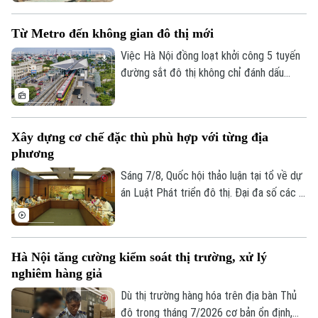
Với tinh thần "nói thật, làm thật", chính
quyền địa phương đang mở đợt cao điểm
Từ Metro đến không gian đô thị mới
cưỡng chế, giải tỏa các trường hợp vi
phạm đất đai, lấn chiếm đất nông nghiệp,
Việc Hà Nội đồng loạt khởi công 5 tuyến
đất công tồn tại nhiều năm qua.
đường sắt đô thị không chỉ đánh dấu
bước tăng tốc trong phát triển hạ tầng
giao thông mà còn mở ra cơ hội hiện thực
hóa mô hình phát triển đô thị theo định
Xây dựng cơ chế đặc thù phù hợp với từng địa
hướng giao thông công cộng - TOD. Đây
phương
được xem là "chìa khóa" để kết nối giao
thông với quy hoạch đô thị, khai thác hiệu
Sáng 7/8, Quốc hội thảo luận tại tổ về dự
quả quỹ đất và từng bước hình thành
án Luật Phát triển đô thị. Đại đa số các ý
những không gian sống hiện đại, bền vững.
kiến đánh giá cao dự án có sự đổi mới tư
duy làm luật mạnh mẽ. Tuy nhiên, đại biểu
cho rằng việc xây dựng cơ chế đặc thù
Hà Nội tăng cường kiểm soát thị trường, xử lý
phải căn cứ vào tình hình, đặc điểm của
nghiêm hàng giả
mỗi địa phương.
Dù thị trường hàng hóa trên địa bàn Thủ
đô trong tháng 7/2026 cơ bản ổn định,