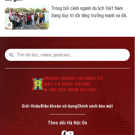
Trong bối cảnh ngành du lịch Việt Nam
đang duy trì đà tăng trưởng mạnh và đặt
mục tiêu đón khoảng 25 triệu lượt khách
quốc tế trong năm 2026, việc mở rộng
hợp tác với các đối tác có mạng lưới toàn
cầu được xem là giải pháp quan trọng để
nâng cao hiệu quả xúc tiến, quảng bá
điểm đến.
TRANG THÔNG TIN ĐIỆN TỬ
BÁO VÀ PHÁT THANH
& TRUYỀN HÌNH HÀ NỘI
Giới thiệu
Điều khoản sử dụng
Chính sách bảo mật
Theo dõi Hà Nội On