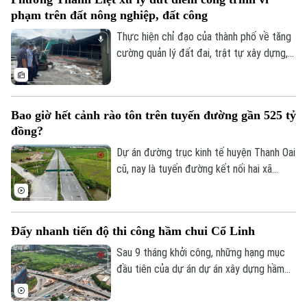
phạm trên đất nông nghiệp, đất công
Thực hiện chỉ đạo của thành phố về tăng
cường quản lý đất đai, trật tự xây dựng,
phường Thanh Liệt đang tập trung triển
khai đồng bộ các giải pháp nhằm xử lý
dứt điểm các công trình vi phạm trên đất
Bao giờ hết cảnh rào tôn trên tuyến đường gần 525 tỷ
nông nghiệp, đất công do Nhà nước quản
đồng?
lý.
Dự án đường trục kinh tế huyện Thanh Oai
Liên hệ đường dây nóng (bấm để gọi)
cũ, nay là tuyến đường kết nối hai xã
Tòa soạn
Tòa soạn
Thanh Oai và Tam Hưng là dự án chậm
0865.116.699 (hotline)
0865.116.699
tiến độ kéo dài với hai lần UBND thành
phố phải gia hạn thời gian hoàn thành. Với
Đẩy nhanh tiến độ thi công hầm chui Cổ Linh
mốc thời điểm phải đưa vào khai thác
trong năm 2026, công trình có tổng mức
Sau 9 tháng khởi công, những hạng mục
đầu tư gần 524 tỷ đồng này liệu có đảm
đầu tiên của dự án dự án xây dựng hầm
bảo đúng tiến độ như chỉ đạo hay sẽ tiếp
chui nút giao Cổ Linh - đường dẫn cầu
tục tồn tại cảnh rào tôn, “đắp chiếu”?
Vĩnh Tuy (phường Long Biên, Hà Nội) đã