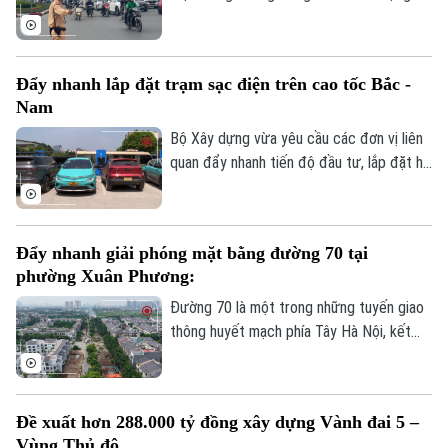
phương tiện lớn nhất khu vực cửa ngõ
phía Tây của Thủ đô. Cơ quan Báo và Phát
thanh, Truyền hình Hà Nội sẽ cập nhật
Đẩy nhanh lắp đặt trạm sạc điện trên cao tốc Bắc -
thông tin chi tiết về tình hình và công tác
Nam
phân luồng đảm bảo an toàn giao thông
tại đây.
Bộ Xây dựng vừa yêu cầu các đơn vị liên
quan đẩy nhanh tiến độ đầu tư, lắp đặt hệ
thống trạm sạc xe điện tại các trạm dừng
nghỉ trên tuyến cao tốc Bắc - Nam phía
Đông, đáp ứng nhu cầu sử dụng phương
Đẩy nhanh giải phóng mặt bằng đường 70 tại
tiện điện đang ngày càng gia tăng.
phường Xuân Phương:
Đường 70 là một trong những tuyến giao
thông huyết mạch phía Tây Hà Nội, kết
nối nhiều khu đô thị, khu công nghiệp và
các tuyến vành đai. Tuy nhiên, nhiều năm
qua, tình trạng quá tải, ùn tắc kéo dài đã
Đề xuất hơn 288.000 tỷ đồng xây dựng Vành đai 5 –
ảnh hưởng lớn đến việc đi lại và phát triển
Theo dõi Hà Nội On
Vùng Thủ đô