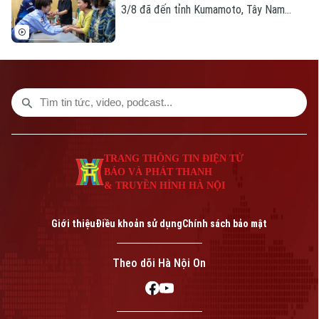
3/8 đã đến tỉnh Kumamoto, Tây Nam
nước này, để thị sát công tác khắc phục
hậu quả trận động đất mạnh 7,1 độ xảy ra
gần một tuần trước, đồng thời đánh giá
nhu cầu hỗ trợ người dân và tiến độ khôi
phục cơ sở hạ tầng.
TRANG THÔNG TIN ĐIỆN TỬ
BÁO VÀ PHÁT THANH
& TRUYỀN HÌNH HÀ NỘI
Giới thiệu
Điều khoản sử dụng
Chính sách bảo mật
Theo dõi Hà Nội On