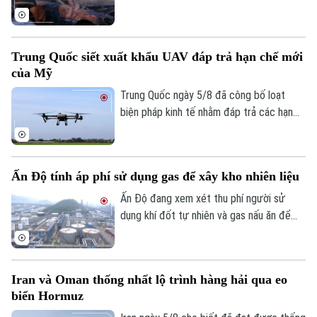
phố Yekaterinburg, Nga, khiến một giám
đốc nhà máy sản xuất máy bay không
người lái (UAV) bị thương nặng trong khi
Trung Quốc siết xuất khẩu UAV đáp trả hạn chế mới
tài xế thiệt mạng. Đây là vụ tấn công thứ
của Mỹ
hai nhằm vào các nhà sản xuất UAV của
Nga chỉ trong vòng một tuần qua.
Trung Quốc ngày 5/8 đã công bố loạt
biện pháp kinh tế nhằm đáp trả các hạn
chế mới của Mỹ, trong đó có việc siết
xuất khẩu thiết bị bay không người lái
(UAV) và đưa 6 thực thể của Mỹ vào danh
Ấn Độ tính áp phí sử dụng gas để xây kho nhiên liệu
sách trả đũa.
Ấn Độ đang xem xét thu phí người sử
Chuyên mục
dụng khí đốt tự nhiên và gas nấu ăn để
huy động nguồn vốn cho kế hoạch xây
Thời sự
dựng kho dự trữ nhiên liệu chiến lược trị
giá 42 tỷ USD.
Iran và Oman thống nhất lộ trình hàng hải qua eo
Hà Nội
Hà Nội
biển Hormuz
Chính trị