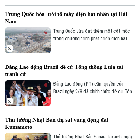
hợp tác chiến lược giai đoạn 2026-2030,
nhằm định hướng hợp tác song phương
Trung Quốc hòa lưới tổ máy điện hạt nhân tại Hải
trong những năm tới.
Nam
Trung Quốc vừa đạt thêm một cột mốc
trong chương trình phát triển điện hạt
nhân khi tổ máy Hoa Long 1 đầu tiên tại
tỉnh Hải Nam, miền Nam nước này, chính
thức được kết nối với lưới điện quốc gia,
Đảng Lao động Brazil đề cử Tổng thống Lula tái
tạo tiền đề cho việc đưa lò phản ứng vào
tranh cử
vận hành thương mại.
Đảng Lao động (PT) cầm quyền của
Brazil ngày 2/8 đã chính thức đề cử Tổng
thống Luiz Inacio Lula da Silva làm ứng cử
viên trong cuộc bầu cử tổng thống dự
kiến diễn ra vào tháng 10 tới, mở đường
Thủ tướng Nhật Bản thị sát vùng động đất
cho chiến dịch tái tranh cử nhiệm kỳ thứ
Kumamoto
tư của nhà lãnh đạo 80 tuổi.
Thủ tướng Nhật Bản Sanae Takaichi ngày