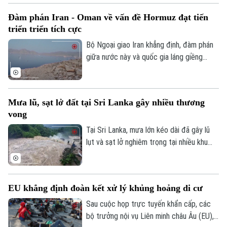
người cao tuổi.
Đàm phán Iran - Oman về vấn đề Hormuz đạt tiến
triển triển tích cực
Bộ Ngoại giao Iran khẳng định, đàm phán
giữa nước này và quốc gia láng giềng
Oman về vấn đề eo biển Hormuz, đang
tiến triển tích cực. Tuy nhiên, các kết quả
thảo luận cụ thể chưa được đề cập.
Mưa lũ, sạt lở đất tại Sri Lanka gây nhiều thương
vong
Tại Sri Lanka, mưa lớn kéo dài đã gây lũ
lụt và sạt lở nghiêm trọng tại nhiều khu
vực, khiến ít nhất 5 người thiệt mạng, 3
người bị thương, 2 người mất tích và gần
2.000 người phải sơ tán.
EU khẳng định đoàn kết xử lý khủng hoảng di cư
Sau cuộc họp trực tuyến khẩn cấp, các
bộ trưởng nội vụ Liên minh châu Âu (EU),