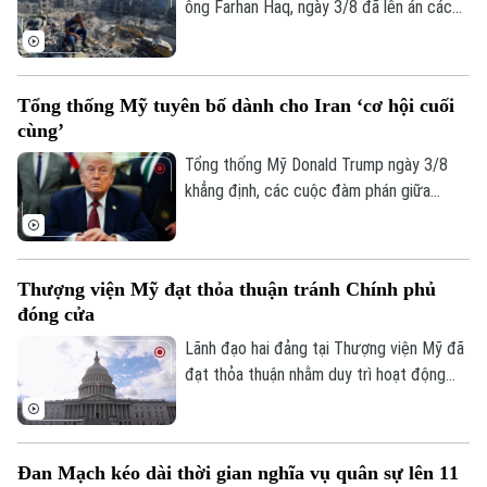
ông Farhan Haq, ngày 3/8 đã lên án các
vụ tấn công khiến dân thường thiệt mạng
tại Dải Gaza, đồng thời nhấn mạnh các cơ
sở y tế phải được bảo vệ trong mọi hoàn
Tổng thống Mỹ tuyên bố dành cho Iran ‘cơ hội cuối
cảnh.
cùng’
Tổng thống Mỹ Donald Trump ngày 3/8
khẳng định, các cuộc đàm phán giữa
Washington và Tehran đang diễn ra, đồng
thời cảnh báo đây là “cơ hội cuối cùng” để
Iran đạt được một thỏa thuận nhằm chấm
Thượng viện Mỹ đạt thỏa thuận tránh Chính phủ
dứt xung đột.
đóng cửa
Lãnh đạo hai đảng tại Thượng viện Mỹ đã
đạt thỏa thuận nhằm duy trì hoạt động
của Chính phủ liên bang qua thời điểm
diễn ra cuộc bầu cử giữa nhiệm kỳ năm
2026, qua đó tránh nguy cơ Chính phủ
Đan Mạch kéo dài thời gian nghĩa vụ quân sự lên 11
phải đóng cửa vào đầu tháng 10.