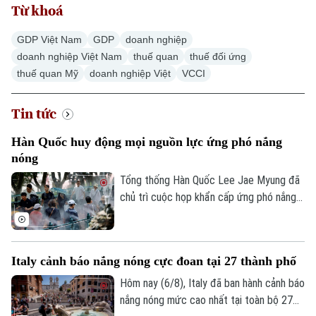
Từ khoá
GDP Việt Nam
GDP
doanh nghiệp
doanh nghiệp Việt Nam
thuế quan
thuế đối ứng
thuế quan Mỹ
doanh nghiệp Việt
VCCI
Tin tức
Hàn Quốc huy động mọi nguồn lực ứng phó nắng
nóng
Tổng thống Hàn Quốc Lee Jae Myung đã
chủ trì cuộc họp khẩn cấp ứng phó nắng
nóng và chỉ đạo huy động toàn bộ nhân
lực, tài nguyên hiện có để đối phó. Đợt
nắng nóng gay gắt tại quốc gia này dự
Italy cảnh báo nắng nóng cực đoan tại 27 thành phố
báo đạt đỉnh tại thủ đô Seoul trong ngày
6/8, với nhiệt độ có thể lên tới 39 độ C.
Hôm nay (6/8), Italy đã ban hành cảnh báo
Thời tiết cực đoan này đến nay đã khiến
nắng nóng mức cao nhất tại toàn bộ 27
hơn 20 người tử vong.