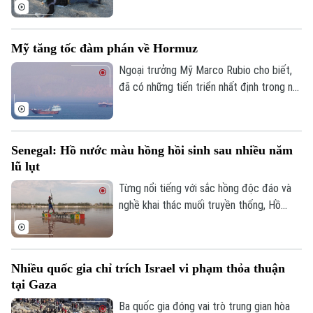
ngày 4/8, khẳng định đoàn kết mạnh mẽ
với Tây Ban Nha trước việc làn sóng
người di cư ồ ạt tràn vào vùng lãnh thổ
Mỹ tăng tốc đàm phán về Hormuz
Ceuta của nước này.
Ngoại trưởng Mỹ Marco Rubio cho biết,
đã có những tiến triển nhất định trong nỗ
lực nhằm bảo đảm tự do hàng hải qua eo
biển Hormuz, song Mỹ và Iran vẫn chưa
đạt được thỏa thuận cuối cùng.
Senegal: Hồ nước màu hồng hồi sinh sau nhiều năm
lũ lụt
Từng nổi tiếng với sắc hồng độc đáo và
nghề khai thác muối truyền thống, Hồ
nước màu hồng Retba ở Senegal đã trải
qua giai đoạn lao đao sau trận lũ lớn năm
2022 khiến hồ mất màu và hàng nghìn
Nhiều quốc gia chỉ trích Israel vi phạm thỏa thuận
người mất kế sinh nhai. Sau nhiều năm nỗ
tại Gaza
lực khôi phục, hồ đã lấy lại màu hồng đặc
trưng, hoạt động khai thác muối và du lịch
Ba quốc gia đóng vai trò trung gian hòa