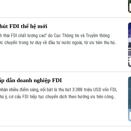
hút FDI thế hệ mới
h thái FDI chất lượng cao" do Cục Thông tin và Truyền thông
c chuyển trong tư duy về đầu tư nước ngoài, từ ưu tiên thu hút
ốn đầu tư nước ngoài theo hướng chất lượng, hiệu quả và có sức
thành động lực tăng cường nội lực của nền kinh tế.
hấp dẫn doanh nghiệp FDI
hận nhiều điểm sáng, nổi bật là thu hút 3.388 triệu USD vốn FDI,
hú ý, cơ cấu FDI tiếp tục chuyển dịch theo hướng ưu tiên công
 R&D, giảm dần các dự án sử dụng nhiều đất và lao động.