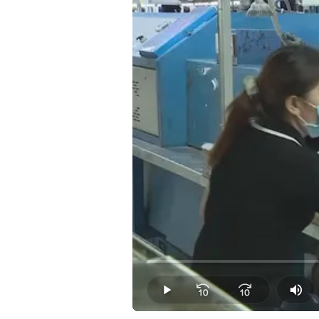
Loaded
:
0.00%
Play
Mut