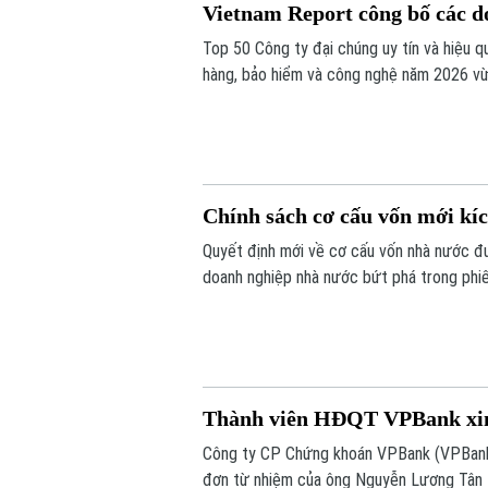
Vietnam Report công bố các d
Top 50 Công ty đại chúng uy tín và hiệu qu
hàng, bảo hiểm và công nghệ năm 2026 vừ
doanh nghiệp có hiệu quả hoạt động, năng l
Chính sách cơ cấu vốn mới kíc
Quyết định mới về cơ cấu vốn nhà nước đ
doanh nghiệp nhà nước bứt phá trong phiê
VN-Index đảo chiều đi lên.
Thành viên HĐQT VPBank xin
Công ty CP Chứng khoán VPBank (VPBank
đơn từ nhiệm của ông Nguyễn Lương Tân 