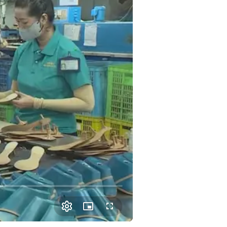
Picture-
Fullscreen
in-