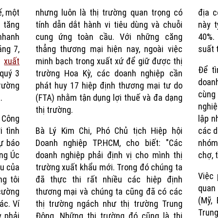
ế, một
nhưng luôn là thị trường quan trọng có
địa c
Time
 tăng
tính dẫn dắt hành vi tiêu dùng và chuỗi
này t
 nhanh
cung ứng toàn cầu. Với những căng
40%. 
áng 7,
thẳng thương mại hiện nay, ngoài việc
suất 
c
xuất
minh bạch trong xuất xứ để giữ được thị
Để tì
quý 3
trường Hoa Kỳ, các doanh nghiệp cần
doan
rường
phát huy 17 hiệp định thương mại tư do
cùng
.
(FTA) nhằm tận dụng lợi thuế và đa dạng
nghiệ
thị trường.
 Công
lập n
i tình
Bà Lý Kim Chi, Phó Chủ tịch Hiệp hội
các d
dự báo
Doanh nghiệp TP.HCM, cho biết: "Các
nhóm
ờng Úc
doanh nghiệp phải định vị cho mình thị
chợ, 
êu của
trường xuất khẩu mới. Trong đó chúng ta
Việc 
ng tôi
đã thực thi rất nhiều các hiệp định
quan 
 cường
thương mại và chúng ta cũng đã có các
(Mỹ, 
ác. Ví
thị trường ngách như thị trường Trung
Trung
y phải
Đông. Những thị trường đó cũng là thị