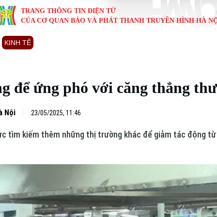
TRANG THÔNG TIN ĐIỆN TỬ
CỦA CƠ QUAN BÁO VÀ PHÁT THANH TRUYỀN HÌNH HÀ NỘ
KINH TẾ
NHÀ ĐẤT
TÀU VÀ XE
GIÁO DỤC
VĂN HÓA
SỨC KHỎ
i
Tin tức
Tin tức
Ô tô
Tin tức
Tin tức
Y tế
ng để ứng phó với căng thẳng th
ự
Cafe sáng
Đầu tư
Tàu
Tuyển sinh
Làng nghề
Dinh dư
Nội
Tài chính Ngân hàng
Căn hộ
Xe máy
Hướng nghiệp
Di tích
Tư vấn 
à Nội
23/05/2025, 11:46
c tìm kiếm thêm những thị trường khác để giảm tác động từ
iệt 4 phương
Doanh nghiệp
Đất đai
Thị trường
Kinh nghiệm
Đánh giá