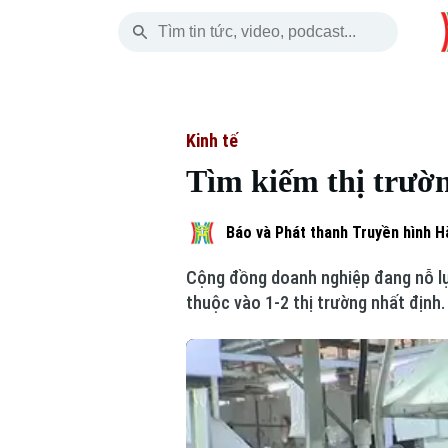
Thứ Bảy
THỜI SỰ
HÀ NỘI
THẾ GIỚI
08 Tháng 08, 2026
Hà Nội
Nhịp sống Hà Nộ
Tin tức
Kinh tế
Tìm kiếm thị trườ
Chính trị
Người Hà Nội
Quân s
Xã hội
Khoảnh khắc Hà 
Hồ sơ
Báo và Phát thanh Truyền hình H
Cộng đồng doanh nghiệp đang nỗ lự
An ninh trật tự
Ẩm thực
Người V
thuộc vào 1-2 thị trường nhất định.
Công nghệ
Skip Ad