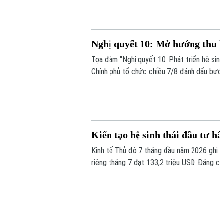
Nghị quyết 10: Mở hướng thu 
Tọa đàm "Nghị quyết 10: Phát triển hệ sin
Chính phủ tổ chức chiều 7/8 đánh dấu bướ
vốn sang phát triển khu vực kinh tế có v
lan tỏa, qua đó biến nguồn lực bên ngoài 
Kiến tạo hệ sinh thái đầu tư 
Kinh tế Thủ đô 7 tháng đầu năm 2026 ghi n
riêng tháng 7 đạt 133,2 triệu USD. Đáng c
nghệ cao, đổi mới sáng tạo, dịch vụ số và