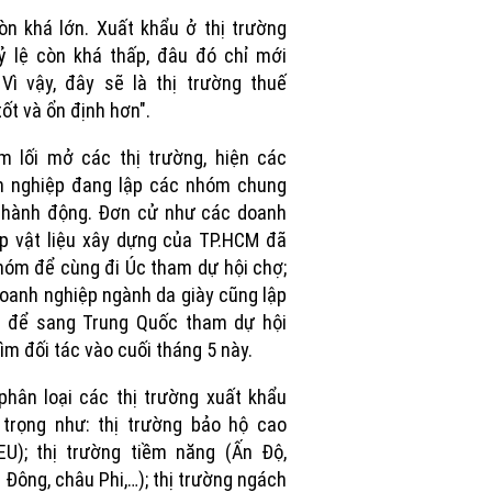
Picture
òn khá lớn. Xuất khẩu ở thị trường
ỷ lệ còn khá thấp, đâu đó chỉ mới
Vì vậy, đây sẽ là thị trường thuế
tốt và ổn định hơn".
m lối mở các thị trường, hiện các
h nghiệp đang lập các nhóm chung
 hành động. Đơn cử như các doanh
p vật liệu xây dựng của TP.HCM đã
hóm để cùng đi Úc tham dự hội chợ;
oanh nghiệp ngành da giày cũng lập
 để sang Trung Quốc tham dự hội
tìm đối tác vào cuối tháng 5 này.
phân loại các thị trường xuất khẩu
trọng như: thị trường bảo hộ cao
EU); thị trường tiềm năng (Ấn Độ,
 Đông, châu Phi,…); thị trường ngách