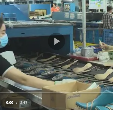
Play
Video
0:00
/
2:47
e
Current
Duration