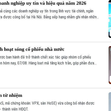
oanh nghiệp uy tín và hiệu quả năm 2026
ả cùng các doanh nghiệp uy tín trong lĩnh vực tài chính, ngân
a được công bố tại Hà Nội. Bảng xếp hạng nhằm ghi nhận những
ực quản trị, đổi mới và uy tín trên thị trường.
h hoạt sóng cổ phiếu nhà nước
ược ban hành đã trở thành chất xúc tác giúp nhóm cổ phiếu
n hôm nay, 07/08. Hàng loạt mã tăng kịch trần, góp phần đưa
 từ nhiệm
S, mã chứng khoán: VPX, sàn HoSE) vừa công bố nhận được
- thành viên HĐQT.