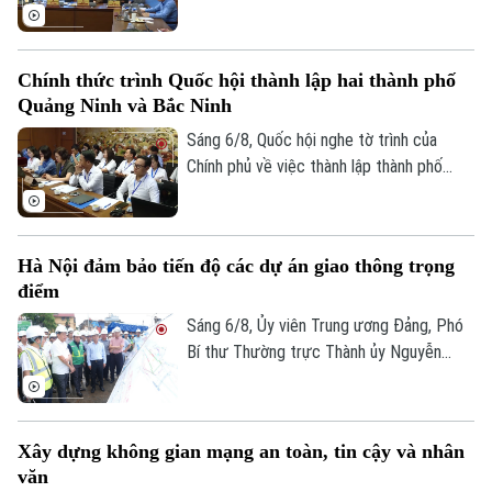
nguồn vốn cho dự án.
Luật Kiến trúc. Nhiều đại biểu đồng tình,
dự thảo Luật đã tập trung đổi mới công
tác quản lý hành nghề kiến trúc theo
Chính thức trình Quốc hội thành lập hai thành phố
hướng cắt giảm thủ tục hành chính,
Quảng Ninh và Bắc Ninh
chuyển mạnh từ tiền kiểm sang hậu kiểm
và đẩy mạnh chuyển đổi số.
Sáng 6/8, Quốc hội nghe tờ trình của
Chính phủ về việc thành lập thành phố
Bản quyền thuộc về Cơ quan Báo và Phát thanh Truyền hình Hà Nội Giấy
Quảng Ninh và thành phố Bắc Ninh.
phép số: Số 63/GP-TTDT, cấp ngày 10/05/2023
TRANG THÔNG TIN ĐIỆN TỬ
Hà Nội đảm bảo tiến độ các dự án giao thông trọng
CỦA CƠ QUAN BÁO VÀ PHÁT THANH TRUYỀN HÌNH HÀ NỘI
điểm
Số 3-5 Huỳnh Thúc Kháng-Phường Láng-Hà Nội
Sáng 6/8, Ủy viên Trung ương Đảng, Phó
Bí thư Thường trực Thành ủy Nguyễn
Giám đốc: VŨ MINH TUẤN
Trọng Đông, Trưởng Ban Chỉ đạo giải
Phó Giám đốc: Nguyễn Kim Khiêm, Nguyễn Minh Đức, Nguyễn Thành Lợi
phóng mặt bằng các dự án đầu tư trên
địa bàn thành phố Hà Nội, kiểm tra thực
Xây dựng không gian mạng an toàn, tin cậy và nhân
địa một số hạng mục quan trọng.
văn