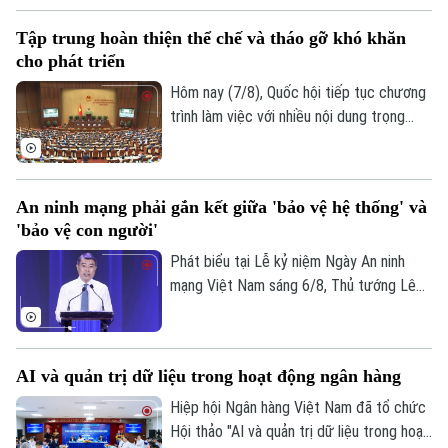
bao phủ BHYT toàn quốc được giao tăng
Âm nhạc
Tập trung hoàn thiện thể chế và tháo gỡ khó khăn
dần qua từng năm. Năm 2026, nhiều địa
cho phát triển
phương được giao chỉ tiêu ở mức cao
như Hà Nội đạt 96,25%, TP Hồ Chí Minh
Hôm nay (7/8), Quốc hội tiếp tục chương
đạt 96%. Đến năm 2030, tất cả các tỉnh,
trình làm việc với nhiều nội dung trọng
thành phố đều phải hoàn thành mục tiêu
tâm về công tác lập pháp và xem xét các
bao phủ BHYT 100%.
cơ chế, chính sách phát triển đặc thù.
Trong đó, Dự án Luật Phát triển đô thị
An ninh mạng phải gắn kết giữa 'bảo vệ hệ thống' và
được kỳ vọng tháo gỡ điểm nghẽn về thể
'bảo vệ con người'
chế, hạ tầng, nguồn lực và quản trị, thúc
đẩy các đô thị phát triển nhanh, bền
Phát biểu tại Lễ kỷ niệm Ngày An ninh
vững.
mạng Việt Nam sáng 6/8, Thủ tướng Lê
Minh Hưng - Trưởng Ban Chỉ đạo An ninh
mạng quốc gia yêu cầu công tác bảo đảm
an ninh mạng phải gắn kết chặt chẽ giữa
AI và quản trị dữ liệu trong hoạt động ngân hàng
"bảo vệ hệ thống" và "bảo vệ con người",
lấy sự an toàn, bình yên và hạnh phúc của
Hiệp hội Ngân hàng Việt Nam đã tổ chức
Nhân dân làm thước đo cao nhất cho mọi
Hội thảo "AI và quản trị dữ liệu trong hoạt