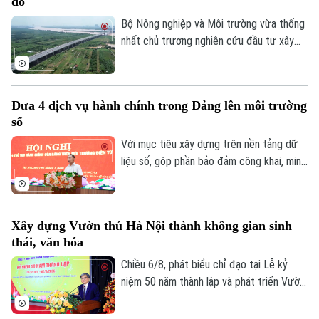
đô
Bộ Nông nghiệp và Môi trường vừa thống
nhất chủ trương nghiên cứu đầu tư xây
dựng ba đập dâng trên sông Hồng, sông
Đuống và sông Đà theo đề xuất của
UBND thành phố Hà Nội. Việc triển khai
Đưa 4 dịch vụ hành chính trong Đảng lên môi trường
các công trình được kỳ vọng sẽ góp phần
số
bổ cập nguồn nước, cải thiện chất lượng,
môi trường các sông nội đô như Tô Lịch,
Với mục tiêu xây dựng trên nền tảng dữ
Nhuệ và Đáy, đồng thời nâng cao khả năng
liệu số, góp phần bảo đảm công khai, minh
thích ứng với biến đổi khí hậu.
bạch và nâng cao hiệu quả điều hành, sáng
6/8, Đảng ủy UBND thành phố Hà Nội tổ
chức hội nghị tập huấn sử dụng 4 thủ tục
Xây dựng Vườn thú Hà Nội thành không gian sinh
hành chính của Đảng lên môi trường điện
thái, văn hóa
tử cho các tổ chức cơ sở Đảng trực
thuộc.
Chiều 6/8, phát biểu chỉ đạo tại Lễ kỷ
niệm 50 năm thành lập và phát triển Vườn
thú Hà Nội, Phó chủ tịch UBND thành phố
Hà Nội Trương Việt Dũng nhấn mạnh: Đây