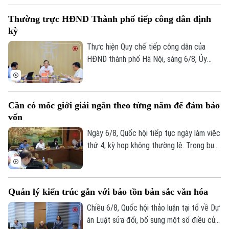
không chỉ là dấu mốc để nhìn lại hành trình
Thường trực HĐND Thành phố tiếp công dân định
xây dựng, mà còn mở ra chặng đường mới
kỳ
với định hướng nơi đây sẽ trở thành một
không gian sinh thái, giáo dục và văn hóa
Thực hiện Quy chế tiếp công dân của
giàu bản sắc của Thủ đô.
HĐND thành phố Hà Nội, sáng 6/8, Ủy
viên Thường trực, Trưởng Ban Đô thị
HĐND thành phố Trần Hợp Dũng đã tiếp
công dân định kỳ.
Cần có mốc giới giải ngân theo từng năm để đảm bảo
vốn
Ngày 6/8, Quốc hội tiếp tục ngày làm việc
thứ 4, kỳ họp không thường lệ. Trong buổi
sáng, các đại biểu thảo luận tại tổ về chủ
trương đầu tư dự án vành đai 5 - vùng
Thủ đô. Tổng mức đầu tư dự án Vành đai
Quản lý kiến trúc gắn với bảo tồn bản sắc văn hóa
5 - Vùng Thủ đô sơ bộ khoảng 288.268 tỷ
đồng. Các đại biểu cho rằng cần có mốc
Chiều 6/8, Quốc hội thảo luận tại tổ về Dự
giới giải ngân theo từng năm, để đảm bảo
án Luật sửa đổi, bổ sung một số điều của