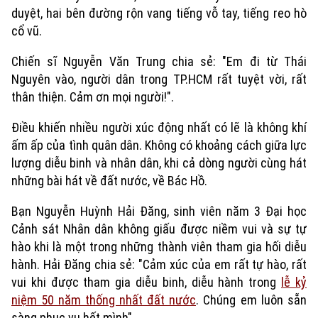
duyệt, hai bên đường rộn vang tiếng vỗ tay, tiếng reo hò
cổ vũ.
Chiến sĩ Nguyễn Văn Trung chia sẻ: "Em đi từ Thái
Nguyên vào, người dân trong TP.HCM rất tuyệt vời, rất
thân thiện. Cảm ơn mọi người!".
Điều khiến nhiều người xúc động nhất có lẽ là không khí
ấm ấp của tình quân dân. Không có khoảng cách giữa lực
lượng diễu binh và nhân dân, khi cả dòng người cùng hát
những bài hát về đất nước, về Bác Hồ.
Xu hướng
Bạn Nguyễn Huỳnh Hải Đăng, sinh viên năm 3 Đại học
Cảnh sát Nhân dân không giấu được niềm vui và sự tự
hào khi là một trong những thành viên tham gia hối diễu
hành. Hải Đăng chia sẻ: "Cảm xúc của em rất tự hào, rất
vui khi được tham gia diễu binh, diễu hành trong
lễ kỷ
niệm 50 năm thống nhất đất nước
. Chúng em luôn sẵn
sàng phục vụ hết mình".