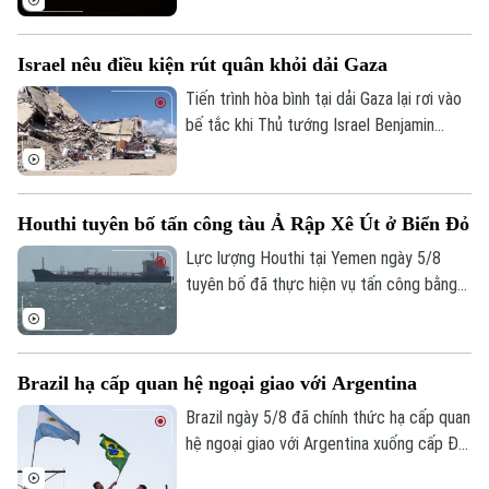
hóa lớn nhất của nước này, đã bị gián
đoạn trong đêm sau khi có báo cáo về
Israel nêu điều kiện rút quân khỏi dải Gaza
các vật thể bay xuất hiện gần khu vực sân
bay và đường băng.
Tiến trình hòa bình tại dải Gaza lại rơi vào
bế tắc khi Thủ tướng Israel Benjamin
Netanyahu vừa đưa ra lập trường cứng
rắn về điều kiện rút quân. Tuyên bố này
được đưa ra ngay sau khi lực lượng
Houthi tuyên bố tấn công tàu Ả Rập Xê Út ở Biển Đỏ
Hamas chấp thuận lộ trình giải giáp vũ khí
do Hội đồng Hòa bình quốc tế đề xuất,
Lực lượng Houthi tại Yemen ngày 5/8
cho thấy sự chia rẽ sâu sắc về trình tự
tuyên bố đã thực hiện vụ tấn công bằng
thực thi thỏa thuận ngừng bắn giữa các
tên lửa đạn đạo nhằm vào tàu chở dầu
bên.
của Ả Rập Xê Út trên Biển Đỏ. Đây là
bước leo thang mới nhất trong chiến dịch
Brazil hạ cấp quan hệ ngoại giao với Argentina
phong tỏa hàng hải mà nhóm này đang
thực thi, gây lo ngại sâu sắc cho cộng
Brazil ngày 5/8 đã chính thức hạ cấp quan
đồng quốc tế.
hệ ngoại giao với Argentina xuống cấp Đại
biện lâm thời. Diễn biến này đánh dấu rạn