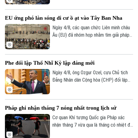
– vừa mạnh mẽ lên án các hành vi vi phạm
thỏa thuận ngừng bắn của Israel tại khu
EU ứng phó làn sóng di cư ồ ạt vào Tây Ban Nha
vực này, đồng thời khẳng định khẳng định
đây là hành động vi phạm nghiêm trọng
Ngày 4/8, các quan chức Liên minh châu
luật pháp quốc tế.
Âu (EU) đã nhóm họp nhằm tìm giải pháp
ứng phó cuộc khủng hoảng di cư tại
Ceuta, vùng lãnh thổ thuộc chủ quyền Tây
Ban Nha ở Bắc Phi.
Phe đối lập Thổ Nhĩ Kỳ lập đảng mới
Ngày 4/8, ông Ozgur Ozel, cựu Chủ tịch
Đảng Nhân dân Cộng hòa (CHP) đối lập
chính tại Thổ Nhĩ Kỳ, đã chủ trì cuộc họp
Quốc hội đầu tiên của "Đảng Mới" – chính
đảng vừa được ông cùng các cộng sự
Pháp ghi nhận tháng 7 nóng nhất trong lịch sử
thành lập sau khi bị tước quyền lực theo
một phán quyết của tòa án.
Cơ quan Khí tượng Quốc gia Pháp xác
nhận tháng 7 vừa qua là tháng có nhiệt độ
cao nhất từng được ghi nhận tại nước này