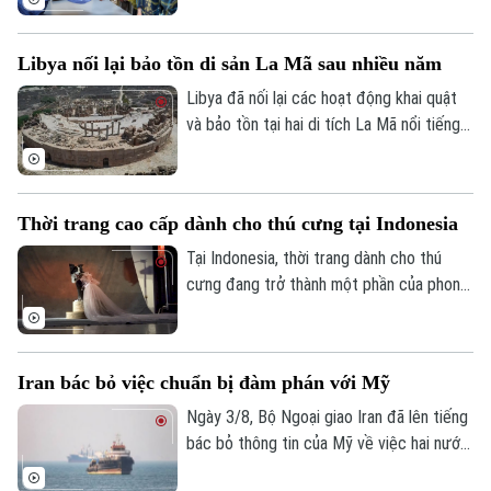
Tòa soạn
Tòa soạn
hậu quả trận động đất mạnh 7,1 độ xảy ra
gần một tuần trước, đồng thời đánh giá
0865.116.699 (hotline)
0865.116.699
Libya nối lại bảo tồn di sản La Mã sau nhiều năm
nhu cầu hỗ trợ người dân và tiến độ khôi
phục cơ sở hạ tầng.
Libya đã nối lại các hoạt động khai quật
và bảo tồn tại hai di tích La Mã nổi tiếng
là Leptis Magna và Villa Selene, đánh dấu
bước tiến mới trong nỗ lực gìn giữ di sản
văn hóa sau nhiều năm gián đoạn vì bất ổn.
Thời trang cao cấp dành cho thú cưng tại Indonesia
Tại Indonesia, thời trang dành cho thú
cưng đang trở thành một phần của phong
cách sống hiện đại. Những bộ trang phục
được thiết kế riêng cho chó và mèo
không chỉ phục vụ các sự kiện đặc biệt
Iran bác bỏ việc chuẩn bị đàm phán với Mỹ
mà còn mở ra cơ hội phát triển cho ngành
thời trang sáng tạo của nước này.
Ngày 3/8, Bộ Ngoại giao Iran đã lên tiếng
bác bỏ thông tin của Mỹ về việc hai nước
chuẩn bị đàm phán. Theo đó, Tehran hiện