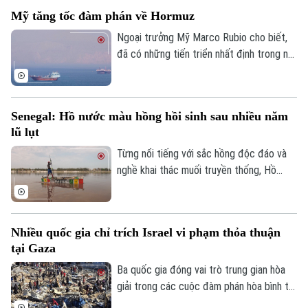
người di cư ồ ạt tràn vào vùng lãnh thổ
Mỹ tăng tốc đàm phán về Hormuz
Ceuta của nước này.
Ngoại trưởng Mỹ Marco Rubio cho biết,
đã có những tiến triển nhất định trong nỗ
lực nhằm bảo đảm tự do hàng hải qua eo
biển Hormuz, song Mỹ và Iran vẫn chưa
đạt được thỏa thuận cuối cùng.
Senegal: Hồ nước màu hồng hồi sinh sau nhiều năm
lũ lụt
Từng nổi tiếng với sắc hồng độc đáo và
nghề khai thác muối truyền thống, Hồ
nước màu hồng Retba ở Senegal đã trải
qua giai đoạn lao đao sau trận lũ lớn năm
2022 khiến hồ mất màu và hàng nghìn
Nhiều quốc gia chỉ trích Israel vi phạm thỏa thuận
người mất kế sinh nhai. Sau nhiều năm nỗ
tại Gaza
lực khôi phục, hồ đã lấy lại màu hồng đặc
trưng, hoạt động khai thác muối và du lịch
Ba quốc gia đóng vai trò trung gian hòa
cũng đang dần hồi sinh, mang lại hy vọng
giải trong các cuộc đàm phán hòa bình tại
mới cho cộng đồng địa phương.
Dải Gaza gồm Qatar, Ai Cập và Thổ Nhĩ Kỳ