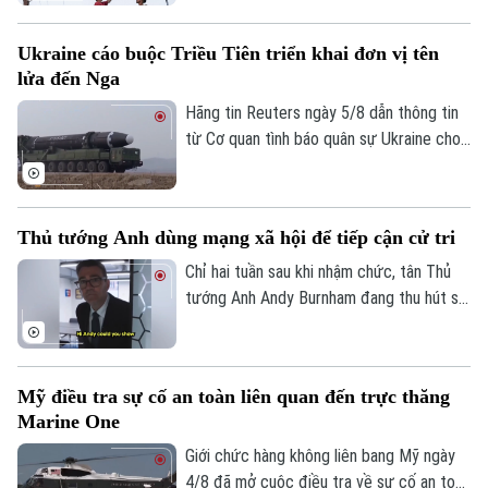
nứt nghiêm trọng giữa hai nền kinh tế lớn
nhất Mỹ Latinh. Trong bối cảnh lãnh đạo
Ukraine cáo buộc Triều Tiên triển khai đơn vị tên
hai nước chưa từng tổ chức bất kỳ cuộc
lửa đến Nga
gặp song phương nào kể từ khi Tổng
thống Argentina Javier Milei nhậm chức
Hãng tin Reuters ngày 5/8 dẫn thông tin
hồi cuối năm 2023.
từ Cơ quan tình báo quân sự Ukraine cho
biết một đơn vị tên lửa của Triều Tiên có
thể đã được triển khai tới miền tây nước
Nga, với khả năng được trang bị hàng
Thủ tướng Anh dùng mạng xã hội để tiếp cận cử tri
trăm tên lửa đạn đạo nhằm hỗ trợ các
hoạt động quân sự của Moscow tại
Chỉ hai tuần sau khi nhậm chức, tân Thủ
Ukraine. Nga và Triều Tiên hiện chưa đưa
tướng Anh Andy Burnham đang thu hút sự
ra bình luận về thông tin này.
chú ý trên nhiều nền tảng mạng xã hội với
phong cách giao tiếp gần gũi, trong bối
cảnh các đảng dân túy tại Anh đẩy mạnh
Mỹ điều tra sự cố an toàn liên quan đến trực thăng
gia tăng ảnh hưởng trong không gian trực
Marine One
tuyến.
Giới chức hàng không liên bang Mỹ ngày
4/8 đã mở cuộc điều tra về sự cố an toàn