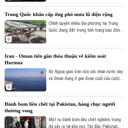
Thế chiến thứ hai và sẵn sàng nối lại các
hoạt động tác chiến bất cứ lúc nào nếu
Trung Quốc khẩn cấp ứng phó mưa lũ diện rộng
đàm phán thất bại.
Chính quyền nhiều địa phương tại Trung
Quốc đang đặt trong tình trạng báo động
cao trước diễn biến mưa lũ và thời tiết
cực đoan phức tạp. Các biện pháp ứng
phó khẩn cấp và sơ tán quy mô lớn cũng
Iran - Oman tiến gần thỏa thuận về kiểm soát
đang được triển khai quyết liệt nhằm hạn
Hormuz
chế thấp nhất thiệt hại về người và tài
sản.
Bộ Ngoại giao Iran vừa xác nhận nước này
và Oman đang ở giai đoạn cuối của cuộc
đàm phán nhằm thiết lập một tuyến hàng
hải mới qua eo biển Hormuz. Động thái
này được kỳ vọng sẽ hạ nhiệt điểm nóng
Đánh bom liều chết tại Pakistan, hàng chục người
năng lượng toàn cầu trong bối cảnh lưu
thương vong
lượng vận tải tại đây đang sụt giảm ở
mức kỷ lục.
Một vụ đánh bom liều chết nghiêm trọng
đã xảy ra tại khu vực Tây Bắc Pakistan