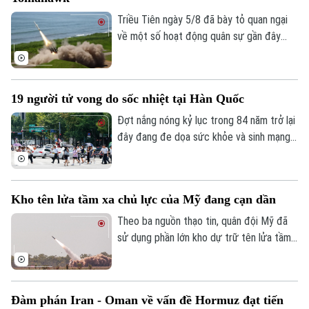
Người Việt 4 phương
Triều Tiên ngày 5/8 đã bày tỏ quan ngại
Tài chính Ngân hàng
Đầu tư
Ô tô
về một số hoạt động quân sự gần đây
Giáo dục
Doanh nghiệp
của Nhật Bản, trong đó có vụ phóng thử
Căn hộ
Tàu
tên lửa hành trình Tomahawk từ tàu khu
Tin tức
Văn hóa
trục Aegis Chokai.
Đất đai
19 người tử vong do sốc nhiệt tại Hàn Quốc
Xe máy
Tuyển sinh
Tin tức
Sức khỏe
Đợt nắng nóng kỷ lục trong 84 năm trở lại
Kinh nghiệm
Thị trường
đây đang đe dọa sức khỏe và sinh mạng
Hướng nghiệp
Làng nghề
của nhiều người Hàn Quốc, với số ca tử
Y tế
Thể thao
Đánh giá
vong đã lên tới 19 người, phần lớn là
Di tích
Dinh dưỡng
người cao tuổi.
Bóng đá
Giải trí
Kho tên lửa tầm xa chủ lực của Mỹ đang cạn dần
Tư vấn sức khỏe
Theo ba nguồn thạo tin, quân đội Mỹ đã
Quần vợt
Tin tức
Đã phát sóng
sử dụng phần lớn kho dự trữ tên lửa tầm
xa có độ chính xác cao trong suốt 5
Golf
Sao
tháng xung đột với Iran, làm dấy lên lo
ngại về khả năng sẵn sàng chiến đấu của
Điện ảnh
Đàm phán Iran - Oman về vấn đề Hormuz đạt tiến
lực lượng này trước các cuộc xung đột