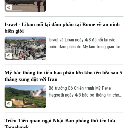
không lưu liên quan đến trực thăng
Marine One chở Tổng thống Donald
Trump.
Israel - Liban nối lại đàm phán tại Rome về an ninh
biên giới
Chuyên mục
Israel và Liban ngày 4/8 đã nối lại các
Thời sự
cuộc đàm phán do Mỹ làm trung gian tại
thủ đô Rome (Italy), nhằm thúc đẩy các
thỏa thuận an ninh dọc khu vực biên giới
Hà Nội
Hà Nội
và triển khai khuôn khổ thỏa thuận đạt
Mỹ bác thông tin tiêu hao phần lớn kho tên lửa sau 5
được tại Washington vào cuối tháng 6.
Chính trị
Nhịp sống Hà Nội
tháng xung đột với Iran
Thế giới
Xã hội
Bộ trưởng Bộ Chiến tranh Mỹ Pete
Người Hà Nội
Tin tức
Hegseth ngày 4/8 bác bỏ thông tin cho
Kinh tế
An ninh trật tự
rằng quân đội nước này đã tiêu hao phần
Khoảnh khắc Hà Nội
Quân sự
lớn kho tên lửa sau 5 tháng xung đột với
Tin tức
Nhà đất
Công nghệ
Iran, khẳng định Washington vẫn duy trì
Ẩm thực
Hồ sơ
Triều Tiên quan ngại Nhật Bản phóng thử tên lửa
đầy đủ năng lực quân sự.
Cafe sáng
Tin tức
Tomahawk
Tàu và Xe