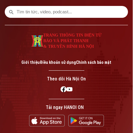
đầu tiên sau hơn 40 năm hoạt động. Trong
bối cảnh một đợt nắng nóng mới với nhiệt
độ có thể lên tới 40 độ C sắp xảy ra,
chính phủ cảnh báo hệ thống điện và các
dịch vụ công sẽ chịu sức ép rất lớn.
TRANG THÔNG TIN ĐIỆN TỬ
BÁO VÀ PHÁT THANH
& TRUYỀN HÌNH HÀ NỘI
Giới thiệu
Điều khoản sử dụng
Chính sách bảo mật
Theo dõi Hà Nội On
Tải ngay HANOI ON