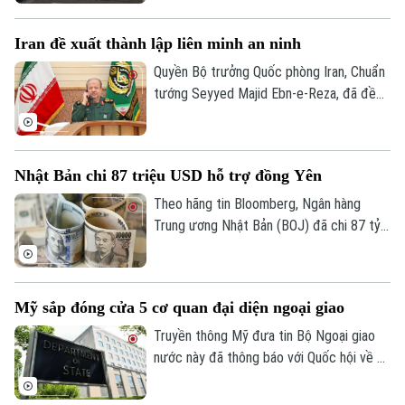
kể từ khi các dữ liệu khí tượng bắt đầu
được lưu trữ vào năm 1900.
Iran đề xuất thành lập liên minh an ninh
Quyền Bộ trưởng Quốc phòng Iran, Chuẩn
tướng Seyyed Majid Ebn-e-Reza, đã đề
xuất thiết lập một cơ chế an ninh chung
giữa các quốc gia Hồi giáo trong khu vực,
cho rằng sự hiện diện của các lực lượng
Nhật Bản chi 87 triệu USD hỗ trợ đồng Yên
bên ngoài khu vực chỉ làm gia tăng bất ổn.
Theo hãng tin Bloomberg, Ngân hàng
Trung ương Nhật Bản (BOJ) đã chi 87 tỷ
USD để ngăn đà lao dốc của đồng yên.
Hoạt động can thiệp diễn ra trong hai
ngày 30 và 31/7, với ước tính BOJ đã chi
Mỹ sắp đóng cửa 5 cơ quan đại diện ngoại giao
khoảng 53 tỷ USD trong ngày 30/7 và 34
Theo dõi Hà Nội On
tỷ USD trong ngày 31/7.
Truyền thông Mỹ đưa tin Bộ Ngoại giao
nước này đã thông báo với Quốc hội về kế
hoạch đóng cửa 5 cơ quan đại diện ngoại
giao ở nước ngoài, thu hẹp đáng kể so với