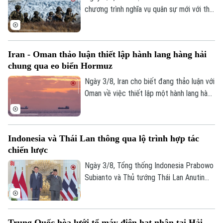
chương trình nghĩa vụ quân sự mới với thời
gian phục vụ kéo dài lên 11 tháng. Động
thái nằm trong kế hoạch tăng cường năng
lực quốc phòng trước những diễn biến an
Iran - Oman thảo luận thiết lập hành lang hàng hải
ninh tại Bắc Cực và xung đột Nga -
chung qua eo biển Hormuz
Ukraine.
Ngày 3/8, Iran cho biết đang thảo luận với
Oman về việc thiết lập một hành lang hàng
hải chung qua eo biển Hormuz nhằm đáp
ứng lợi ích và các yêu cầu an ninh của cả
hai nước.
Indonesia và Thái Lan thông qua lộ trình hợp tác
chiến lược
Ngày 3/8, Tổng thống Indonesia Prabowo
Subianto và Thủ tướng Thái Lan Anutin
Charnvirakul đã nhất trí thông qua lộ trình
hợp tác chiến lược giai đoạn 2026-2030,
nhằm định hướng hợp tác song phương
Trung Quốc hòa lưới tổ máy điện hạt nhân tại Hải