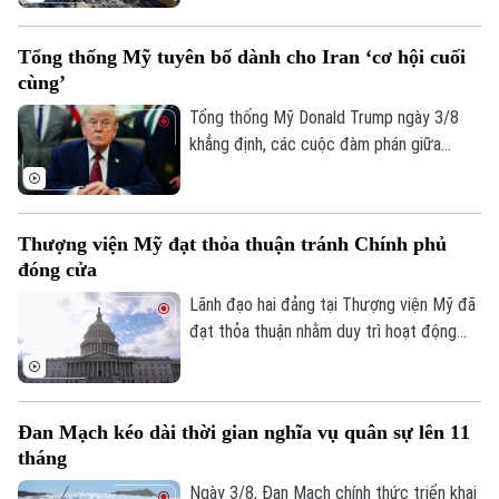
tại Dải Gaza, đồng thời nhấn mạnh các cơ
sở y tế phải được bảo vệ trong mọi hoàn
Tổng thống Mỹ tuyên bố dành cho Iran ‘cơ hội cuối
cảnh.
cùng’
Tổng thống Mỹ Donald Trump ngày 3/8
khẳng định, các cuộc đàm phán giữa
Washington và Tehran đang diễn ra, đồng
thời cảnh báo đây là “cơ hội cuối cùng” để
Iran đạt được một thỏa thuận nhằm chấm
Thượng viện Mỹ đạt thỏa thuận tránh Chính phủ
dứt xung đột.
đóng cửa
Lãnh đạo hai đảng tại Thượng viện Mỹ đã
đạt thỏa thuận nhằm duy trì hoạt động
của Chính phủ liên bang qua thời điểm
diễn ra cuộc bầu cử giữa nhiệm kỳ năm
2026, qua đó tránh nguy cơ Chính phủ
Đan Mạch kéo dài thời gian nghĩa vụ quân sự lên 11
phải đóng cửa vào đầu tháng 10.
tháng
Ngày 3/8, Đan Mạch chính thức triển khai