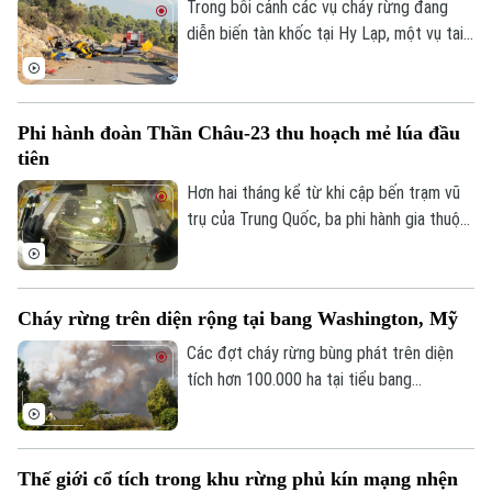
được huy động để triển khai chiến dịch kỹ
Trong bối cảnh các vụ cháy rừng đang
thuật khẩn cấp chuyển hướng dòng chảy,
diễn biến tàn khốc tại Hy Lạp, một vụ tai
hỗ trợ vận hành nhà máy điện hạt nhân
nạn hàng không nghiêm trọng vừa xảy ra.
Cernavoda.
Hai trực thăng cứu hỏa đã va chạm trực
diện trên không khi đang nỗ lực khống
Phi hành đoàn Thần Châu-23 thu hoạch mẻ lúa đầu
chế ngọn lửa, khiến công tác cứu hộ tại
tiên
hiện trường càng trở nên cấp bách.
Hơn hai tháng kể từ khi cập bến trạm vũ
trụ của Trung Quốc, ba phi hành gia thuộc
đội bay Thần Châu-23 hiện đều có sức
khỏe tốt và liên tục đạt tiến triển ổn định
trong nhiều thí nghiệm khoa học không
Cháy rừng trên diện rộng tại bang Washington, Mỹ
gian, bao gồm nghiên cứu đột phá về việc
trồng lúa trong môi trường vi trọng lực.
Các đợt cháy rừng bùng phát trên diện
tích hơn 100.000 ha tại tiểu bang
Washington đã buộc nhà chức trách địa
phương phải tiến hành sơ tán dân cư khẩn
cấp và dẫn đến tình trạng mất điện trên
Thế giới cổ tích trong khu rừng phủ kín mạng nhện
diện rộng quanh khu vực Spokane.