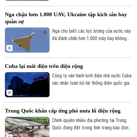
chỉ đang thảo luận với Oman về eo biển
Hormuz, hoàn toàn chưa có kế hoạch đối
Nga chặn hơn 1.000 UAV, Ukraine tập kích sân bay
thoại trở lại với Washington.
quân sự
Nga cho biết các lực lượng của nước này
đã đánh chặn hơn 1.000 máy bay không
người lái từ phía Ukraine ngày 2/8, trong
khi Ukraine tuyên bố đã tấn công một sân
bay quân sự của Nga.
Cuba lại mất điện trên diện rộng
Công ty vận hành lưới điện nhà nước Cuba
xác nhận toàn bộ hệ thống điện quốc gia
đã bị tê liệt vào tối 2/8 (giờ địa phương).
Sự cố khiến khoảng 10 triệu dân trên hòn
đảo chìm trong bóng tối, tiếp tục đẩy
Trung Quốc khẩn cấp ứng phó mưa lũ diện rộng
cuộc khủng hoảng năng lượng tại đây vào
tình trạng báo động.
Chính quyền nhiều địa phương tại Trung
Quốc đang đặt trong tình trạng báo động
cao trước diễn biến mưa lũ và thời tiết