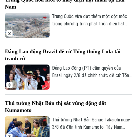
trong những năm tới.
Nam
Trung Quốc vừa đạt thêm một cột mốc
trong chương trình phát triển điện hạt
nhân khi tổ máy Hoa Long 1 đầu tiên tại
tỉnh Hải Nam, miền Nam nước này, chính
thức được kết nối với lưới điện quốc gia,
Đảng Lao động Brazil đề cử Tổng thống Lula tái
tạo tiền đề cho việc đưa lò phản ứng vào
tranh cử
vận hành thương mại.
Đảng Lao động (PT) cầm quyền của
Brazil ngày 2/8 đã chính thức đề cử Tổng
thống Luiz Inacio Lula da Silva làm ứng cử
viên trong cuộc bầu cử tổng thống dự
kiến diễn ra vào tháng 10 tới, mở đường
Thủ tướng Nhật Bản thị sát vùng động đất
cho chiến dịch tái tranh cử nhiệm kỳ thứ
Kumamoto
tư của nhà lãnh đạo 80 tuổi.
Thủ tướng Nhật Bản Sanae Takaichi ngày
3/8 đã đến tỉnh Kumamoto, Tây Nam
Liên hệ đường dây nóng (bấm để gọi)
nước này, để thị sát công tác khắc phục