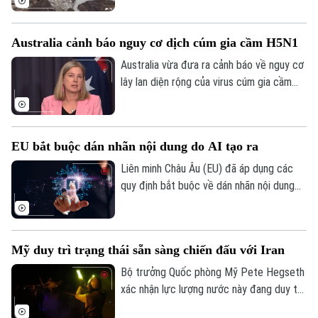
cực đoan phức tạp. Các biện pháp ứng
phó khẩn cấp và sơ tán quy mô lớn đang
Australia cảnh báo nguy cơ dịch cúm gia cầm H5N1
được triển khai quyết liệt nhằm hạn chế
thấp nhất thiệt hại về người và tài sản.
Australia vừa đưa ra cảnh báo về nguy cơ
lây lan diện rộng của virus cúm gia cầm
H5N1, sau đợt chim biển chết hàng loạt
đầu tiên tại nước này, trong đó có khoảng
50 con nhạn biển mào lớn chết ngoài khơi
EU bắt buộc dán nhãn nội dung do AI tạo ra
vùng biển phía Nam Adelaide.
Liên minh Châu Âu (EU) đã áp dụng các
quy định bắt buộc về dán nhãn nội dung
do trí tuệ nhân tạo (AI) tạo ra. Quyết định
này có hiệu lực từ ngày 2/8/2026. Đây là
bước đi quyết liệt nhằm tăng cường tính
Mỹ duy trì trạng thái sẵn sàng chiến đấu với Iran
minh bạch và bảo vệ người tiêu dùng
trong kỷ nguyên kỹ thuật số.
Bộ trưởng Quốc phòng Mỹ Pete Hegseth
xác nhận lực lượng nước này đang duy trì
mức độ sẵn sàng chưa từng thấy kể từ