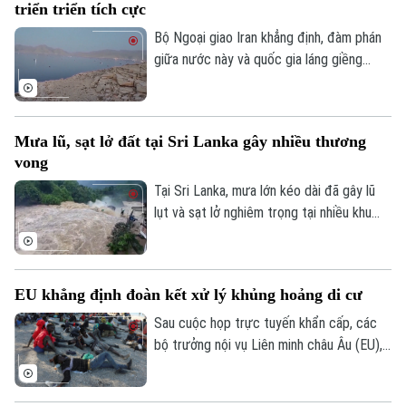
triển triển tích cực
trong tương lai.
Thời trang
Bộ Ngoại giao Iran khẳng định, đàm phán
giữa nước này và quốc gia láng giềng
Âm nhạc
Oman về vấn đề eo biển Hormuz, đang
tiến triển tích cực. Tuy nhiên, các kết quả
thảo luận cụ thể chưa được đề cập.
Mưa lũ, sạt lở đất tại Sri Lanka gây nhiều thương
vong
Tại Sri Lanka, mưa lớn kéo dài đã gây lũ
lụt và sạt lở nghiêm trọng tại nhiều khu
vực, khiến ít nhất 5 người thiệt mạng, 3
người bị thương, 2 người mất tích và gần
2.000 người phải sơ tán.
EU khẳng định đoàn kết xử lý khủng hoảng di cư
Sau cuộc họp trực tuyến khẩn cấp, các
bộ trưởng nội vụ Liên minh châu Âu (EU),
ngày 4/8, khẳng định đoàn kết mạnh mẽ
với Tây Ban Nha trước việc làn sóng