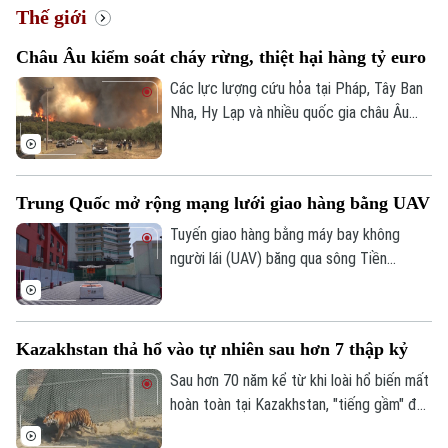
Thế giới
Châu Âu kiểm soát cháy rừng, thiệt hại hàng tỷ euro
Các lực lượng cứu hỏa tại Pháp, Tây Ban
Xu hướng
Nha, Hy Lạp và nhiều quốc gia châu Âu
đang từng bước khống chế các vụ cháy
rừng nghiêm trọng sau nhiều ngày nỗ lực.
Tuy nhiên, hậu quả để lại không chỉ là
Trung Quốc mở rộng mạng lưới giao hàng bằng UAV
những cánh rừng bị thiêu rụi mà còn là
thiệt hại lớn đối với sản xuất, du lịch và
Tuyến giao hàng bằng máy bay không
đời sống người dân. Tổn thất tại một số
người lái (UAV) băng qua sông Tiền
khu vực bị ảnh hưởng nặng nề ước tính lên
Đường đã được đưa vào vận hành tại
tới 3,1 tỷ euro.
thành phố Hàng Châu, tỉnh Chiết Giang,
miền Đông Trung Quốc, giúp rút ngắn thời
Kazakhstan thả hổ vào tự nhiên sau hơn 7 thập kỷ
gian vận chuyển giữa hai bờ sông xuống
còn khoảng 13 phút.
Sau hơn 70 năm kể từ khi loài hổ biến mất
hoàn toàn tại Kazakhstan, "tiếng gầm" đã
chính thức trở lại vùng đồng bằng sông Ili.