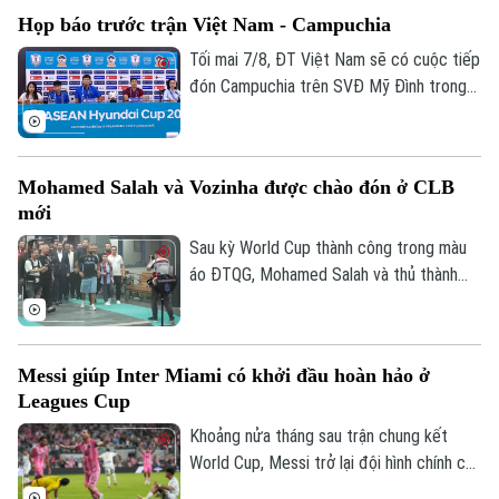
ngày 6/8, HLV Kim Sang Sik đã tiết lộ sẽ
Họp báo trước trận Việt Nam - Campuchia
có những sự điều chỉnh một số vị trí
trong đội hình đội tuyển Việt Nam, nhưng
Tối mai 7/8, ĐT Việt Nam sẽ có cuộc tiếp
vẫn hướng tới chiến thắng trước
đón Campuchia trên SVĐ Mỹ Đình trong
Campuchia.
khuôn khổ lượt cuối vòng bảng ASEAN
Cup 2026. Sáng 6/8, hai đội cũng đã có
cuộc họp báo để chia sẻ thông tin trước
Mohamed Salah và Vozinha được chào đón ở CLB
trận.
mới
Sau kỳ World Cup thành công trong màu
áo ĐTQG, Mohamed Salah và thủ thành
Vozinha vừa có bến đỗ mới và đều được
các CĐV chào đón như những người hùng.
Messi giúp Inter Miami có khởi đầu hoàn hảo ở
Leagues Cup
Khoảng nửa tháng sau trận chung kết
World Cup, Messi trở lại đội hình chính của
Theo dõi Hà Nội On
Inter Miami; anh lập tức ghi bàn với cú