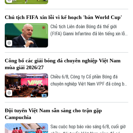
đúp và 1 kiến tạo để vượt mốc 920 bàn
trong sự nghiệp, trong trận thắng San
Chủ tịch FIFA xin lỗi vì kế hoạch 'bán World Cup'
Luis (Mexico) tỷ số 4-2 vào sáng nay.
Chủ tịch Liên đoàn Bóng đá thế giới
(FIFA) Gianni Infantino đã lên tiếng xin lỗi
về nỗ lực bị chỉ trích là đáng hổ thẹn
nhằm thương mại hóa World Cup, nhưng
kiên quyết không từ chức.
Công bố các giải bóng đá chuyên nghiệp Việt Nam
mùa giải 2026/27
Chiều 6/8, Công ty Cổ phần Bóng đá
chuyên nghiệp Việt Nam VPF đã công bố
các giải bóng đá chuyên nghiệp Việt Nam
mùa giải 2026/2027. Trong đó, được quan
tâm nhất là lễ bốc thăm và xếp lịch thi
Đội tuyển Việt Nam sẵn sàng cho trận gặp
đấu chính thức cho giải V.League 1 mùa
Campuchia
giải năm nay.
Sau cuộc họp báo vào sáng 6/8, cuối giờ