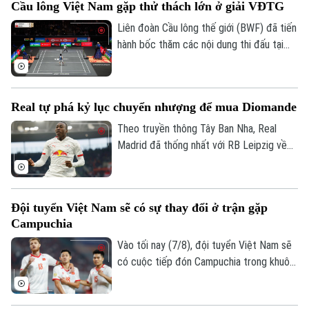
Cầu lông Việt Nam gặp thử thách lớn ở giải VĐTG
tuyển Futsal Việt Nam giành ngôi Á quân
tại giải đấu diễn ra ở xứ chùa vàng.
Liên đoàn Cầu lông thế giới (BWF) đã tiến
hành bốc thăm các nội dung thi đấu tại
Giải cầu lông vô địch thế giới 2026. Trong
đó, các tay vợt Việt Nam sẽ phải đối mặt
với những thử thách cực đại ngay từ
Real tự phá kỷ lục chuyển nhượng để mua Diomande
vòng 1.
Theo truyền thông Tây Ban Nha, Real
Madrid đã thống nhất với RB Leipzig về
phí chuyển nhượng. Trong đó có 144,5
triệu USD trả trước và 11,5 triệu USD phụ
phí, trở thành bản hợp đồng kỷ lục của
Đội tuyển Việt Nam sẽ có sự thay đổi ở trận gặp
CLB.
Campuchia
Vào tối nay (7/8), đội tuyển Việt Nam sẽ
có cuộc tiếp đón Campuchia trong khuôn
khổ lượt trận cuối cùng vòng bảng ASEAN
Cup 2026. Ở buổi họp báo trước trận vào