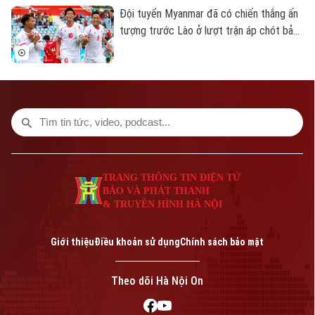
Đội tuyển Myanmar đã có chiến thắng ấn
tượng trước Lào ở lượt trận áp chót bảng
B ASEAN Cup 2026 để tiếp tục nuôi hy
vọng giành vé vào bán kết.
TRANG THÔNG TIN ĐIỆN TỬ
BÁO VÀ PHÁT THANH
& TRUYỀN HÌNH HÀ NỘI
Giới thiệu
Điều khoản sử dụng
Chính sách bảo mật
Theo dõi Hà Nội On