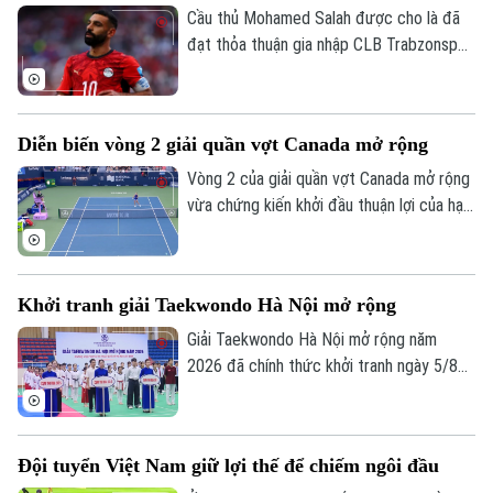
Cầu thủ Mohamed Salah được cho là đã
đạt thỏa thuận gia nhập CLB Trabzonspor
theo dạng chuyển nhượng tự do sau khi
chia tay Liverpool vào cuối mùa giải
2025/26.
Diễn biến vòng 2 giải quần vợt Canada mở rộng
Vòng 2 của giải quần vợt Canada mở rộng
vừa chứng kiến khởi đầu thuận lợi của hạt
giống số 1 Aryna Sabalenka.
Khởi tranh giải Taekwondo Hà Nội mở rộng
Giải Taekwondo Hà Nội mở rộng năm
2026 đã chính thức khởi tranh ngày 5/8
tại Hà Nội. Đây là một trong những hoạt
động thể thao có ý nghĩa trong khuôn khổ
Festival Võ thuật quốc tế Hà Nội 2026,
Đội tuyển Việt Nam giữ lợi thế để chiếm ngôi đầu
góp phần lan tỏa tinh thần thượng võ,