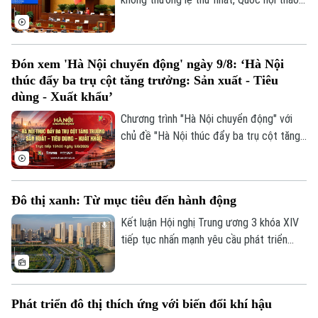
luận ở hội trường về dự án Luật sửa đổi,
bổ sung một số điều của Luật Xuất bản.
Liên hệ đường dây nóng (bấm để gọi)
Đón xem 'Hà Nội chuyển động' ngày 9/8: ‘Hà Nội
Tòa soạn
Tòa soạn
thúc đẩy ba trụ cột tăng trưởng: Sản xuất - Tiêu
dùng - Xuất khẩu’
0865.116.699 (hotline)
0865.116.699
Chương trình "Hà Nội chuyển động" với
chủ đề "Hà Nội thúc đẩy ba trụ cột tăng
trưởng: Sản xuất - Tiêu dùng - Xuất khẩu"
sẽ phát sóng trực tiếp trên các nền tảng
của Cơ quan Báo và phát thanh, truyền
Đô thị xanh: Từ mục tiêu đến hành động
hình Hà Nội vào 19h hôm nay, ngày 9/8.
Kết luận Hội nghị Trung ương 3 khóa XIV
tiếp tục nhấn mạnh yêu cầu phát triển
nhanh nhưng phải bền vững; bảo vệ môi
trường, chủ động ứng phó với biến đổi khí
hậu, quản lý và sử dụng hiệu quả tài
Phát triển đô thị thích ứng với biến đổi khí hậu
nguyên, thúc đẩy tăng trưởng xanh, kinh