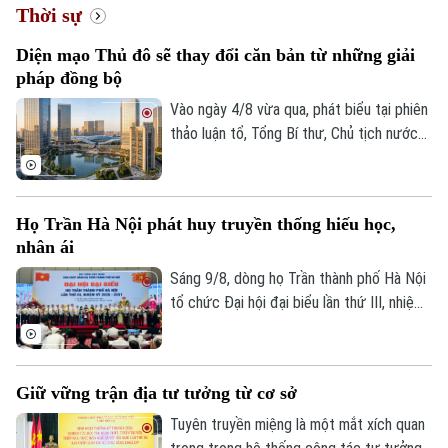
Thời sự
Diện mạo Thủ đô sẽ thay đổi căn bản từ những giải
pháp đồng bộ
Vào ngày 4/8 vừa qua, phát biểu tại phiên
thảo luận tổ, Tổng Bí thư, Chủ tịch nước
Tô Lâm, đại biểu Quốc hội Đoàn Hà Nội,
đánh giá cao những chuyển biến của Thủ
đô và cho rằng, chỉ hai năm nữa, diện mạo
Họ Trần Hà Nội phát huy truyền thống hiếu học,
Hà Nội sẽ thay đổi rất căn bản khi những
nhân ái
định hướng lớn trong Quy hoạch Thủ đô
tầm nhìn 100 năm từng bước được hiện
Sáng 9/8, dòng họ Trần thành phố Hà Nội
thực hóa.
tổ chức Đại hội đại biểu lần thứ III, nhiệm
kỳ 2026-2031. Trong 5 năm qua, họ Trần
thành phố Hà Nội từng bước củng cố tổ
chức, mở rộng hoạt động ở cơ sở, phát
Chuyên mục
Giữ vững trận địa tư tưởng từ cơ sở
huy truyền thống hiếu học, nghĩa tình dòng
tộc để cùng chung sức xây dựng Thủ đô
Tuyên truyền miệng là một mắt xích quan
Thời sự
và đất nước.