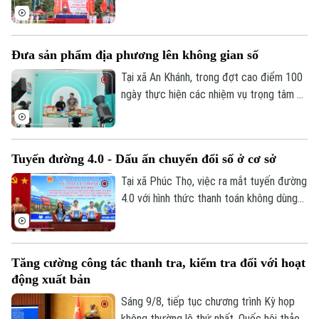
sẵn sàng bước vào năm học mới, xã Đông
Anh đã tổ chức Hội trại hè 2026 với sự
tham gia của 3000 thiếu nhi từ 36 thôn
Đưa sản phẩm địa phương lên không gian số
trên địa bàn.
Tại xã An Khánh, trong đợt cao điểm 100
ngày thực hiện các nhiệm vụ trọng tâm về
chuyển đổi số, địa phương đang hỗ trợ
doanh nghiệp đưa sản phẩm lên các nền
tảng trực tuyến, mở rộng khả năng tiếp
Tuyến đường 4.0 - Dấu ấn chuyển đổi số ở cơ sở
cận thị trường.
Tại xã Phúc Thọ, việc ra mắt tuyến đường
4.0 với hình thức thanh toán không dùng
tiền mặt là dấu mốc quan trọng, góp phần
xây dựng môi trường kinh doanh văn minh,
hiện đại, thúc đẩy phát triển kinh tế số
Tăng cường công tác thanh tra, kiểm tra đối với hoạt
ngay từ cơ sở.
động xuất bản
Sáng 9/8, tiếp tục chương trình Kỳ họp
không thường lệ thứ nhất, Quốc hội thảo