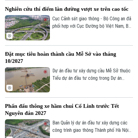
Phượng Dực. Hiện các đơn vị đang tích
Nghiên cứu thí điểm làn đường vượt xe trên cao tốc
cực tập trung thi công để sớm hoàn
thành dự án, trong đó đặc biệt quan tâm
Cục Cảnh sát giao thông - Bộ Công an đã
đến công tác bảo đảm an toàn giao thông
phối hợp với Cục Đường bộ Việt Nam, Bộ
và vệ sinh môi trường trong quá trình
Xây dựng nghiên cứu nhiều giải pháp tổ
thực hiện.
chức giao thông với tư duy mới. Một
trong số những giải pháp đó là nghiên cứu
Đặt mục tiêu hoàn thành cầu Mễ Sở vào tháng
bố trí làn đường ngoài cùng bên trái, sát
10/2027
dải phân cách giữa trên đường cao tốc
làm làn đường dành riêng để vượt xe.
Dự án đầu tư xây dựng cầu Mễ Sở thuộc
Tiểu dự án đầu tư công trong Dự án
thành phần 3 thuộc Dự án đường Vành đai
4 - Vùng Thủ đô Hà Nội được đặt mục
Theo dõi Hà Nội On
tiêu hoàn thành vào tháng 10/2027.
Phấn đấu thông xe hầm chui Cổ Linh trước Tết
Nguyên đán 2027
Ban Quản lý dự án đầu tư xây dựng các
công trình giao thông Thành phố Hà Nội
cho biết, công trường hầm chui Cổ Linh