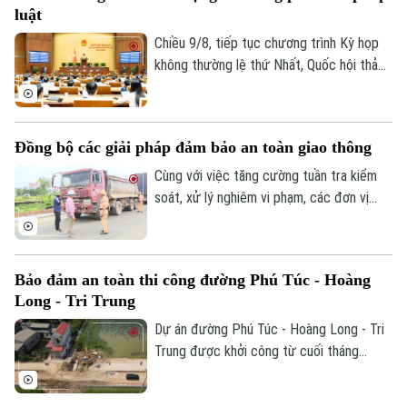
luật
Chiều 9/8, tiếp tục chương trình Kỳ họp
không thường lệ thứ Nhất, Quốc hội thảo
luận ở hội trường về dự án Luật Phổ biến,
giáo dục pháp luật (sửa đổi).
Đồng bộ các giải pháp đảm bảo an toàn giao thông
Cùng với việc tăng cường tuần tra kiểm
soát, xử lý nghiêm vi phạm, các đơn vị
thuộc Phòng CSGT đang đẩy mạnh tuyên
truyền pháp luật, yêu cầu các tổ chức, cá
nhân cam kết thực hiện nghiêm quy định
Bảo đảm an toàn thi công đường Phú Túc - Hoàng
của pháp luật nhằm đảm bảo ATGT trong
Long - Tri Trung
quá trình thực hiện các dự án cải tạo, mở
rộng đường giao thông.
Dự án đường Phú Túc - Hoàng Long - Tri
Trung được khởi công từ cuối tháng
11/2025, là tuyến đường huyết mạch, kết
nối nhiều khu dân cư trên địa bàn xã