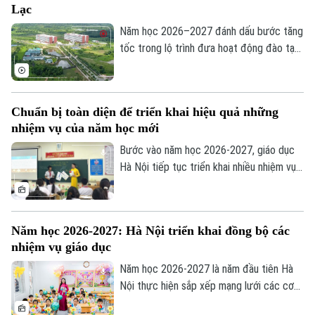
Lạc
trình chinh phục tri thức với nhiều trải
nghiệm mới.
Năm học 2026–2027 đánh dấu bước tăng
tốc trong lộ trình đưa hoạt động đào tạo
của Đại học Quốc gia Hà Nội lên Khu đô
thị đại học Hòa Lạc. Dự kiến hơn 17.000
sinh viên của 11 đơn vị đào tạo sẽ học
Chuẩn bị toàn diện để triển khai hiệu quả những
tập tại đây, mở ra giai đoạn phát triển mới
nhiệm vụ của năm học mới
của mô hình đại học tập trung, hiện đại và
liên ngành.
Bước vào năm học 2026-2027, giáo dục
Hà Nội tiếp tục triển khai nhiều nhiệm vụ
trọng tâm như đổi mới chương trình,
chuyển đổi số, ứng dụng trí tuệ nhân tạo
(AI), giáo dục STEM và nâng cao chất
Năm học 2026-2027: Hà Nội triển khai đồng bộ các
lượng đội ngũ giáo viên. Để những chủ
nhiệm vụ giáo dục
trương này đi vào thực tiễn, vai trò của
các nhà trường là hết sức quan trọng.
Năm học 2026-2027 là năm đầu tiên Hà
Nội thực hiện sắp xếp mạng lưới các cơ
sở giáo dục công lập theo mô hình chính