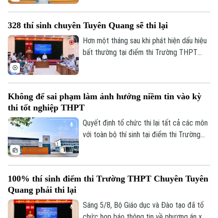
Đánh giá
địa phương tập trung cao độ chuẩn bị mọi
Di tích
điều kiện, từ đội ngũ giáo viên, cơ sở vật
Dinh dưỡng
Bóng đá
Giải trí
328 thí sinh chuyên Tuyên Quang sẽ thi lại
chất đến sách giáo khoa, bảo đảm không
Tư vấn sức khỏe
học sinh nào bị bỏ lại phía sau.
Hơn một tháng sau khi phát hiện dấu hiệu
Quần vợt
Tin tức
Đã phát sóng
bất thường tại điểm thi Trường THPT
Chuyên Tuyên Quang, Bộ Giáo dục và Đào
Golf
Sao
tạo đã công bố phương án xử lý.
Điện ảnh
Không để sai phạm làm ảnh hưởng niềm tin vào kỳ
thi tốt nghiệp THPT
Thời trang
Quyết định tổ chức thi lại tất cả các môn
với toàn bộ thí sinh tại điểm thi Trường
Âm nhạc
THPT chuyên Tuyên Quang được đưa ra
trên cơ sở kết quả điều tra ban đầu của
Bộ Công an, ý kiến của các cơ quan liên
100% thí sinh điểm thi Trường THPT Chuyên Tuyên
quan và quy chế thi hiện hành, nhằm bảo
Quang phải thi lại
đảm sự công bằng, minh bạch của kỳ thi
tốt nghiệp THPT, đồng thời bảo vệ quyền
Sáng 5/8, Bộ Giáo dục và Đào tạo đã tổ
lợi của các thí sinh và giữ vững niềm tin
chức họp báo thông tin về phương án xử