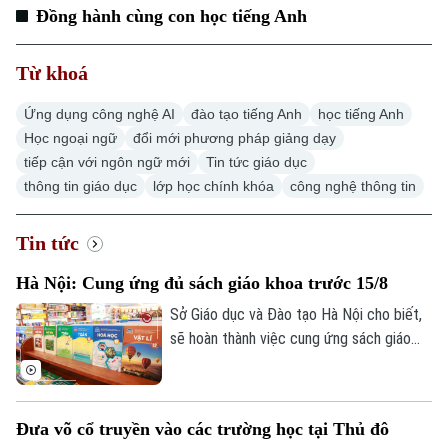
Đồng hành cùng con học tiếng Anh
Từ khoá
Ứng dụng công nghệ AI
đào tạo tiếng Anh
học tiếng Anh
Học ngoại ngữ
đổi mới phương pháp giảng dạy
tiếp cận với ngôn ngữ mới
Tin tức giáo dục
thông tin giáo dục
lớp học chính khóa
công nghệ thông tin
Tin tức
Hà Nội: Cung ứng đủ sách giáo khoa trước 15/8
Sở Giáo dục và Đào tạo Hà Nội cho biết,
sẽ hoàn thành việc cung ứng sách giáo
khoa cho hơn 2,2 triệu học sinh trước
ngày 15/8, đảm bảo mọi học sinh đều có
đủ sách trước thềm năm học mới 2026-
Đưa võ cổ truyền vào các trường học tại Thủ đô
2027.