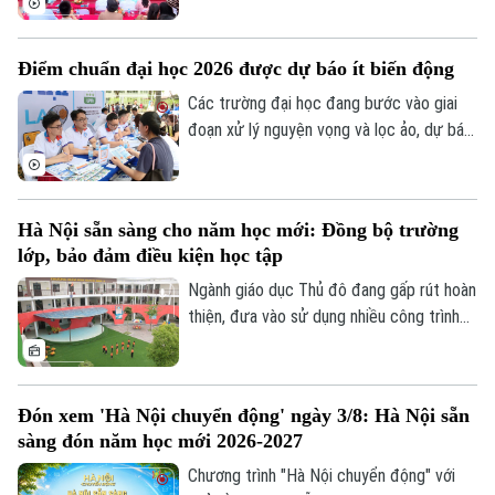
chương trình chào đón học sinh lớp 6 và
0865.116.699 (hotline)
0865.116.699
vinh danh những học sinh đạt thành tích
Điểm chuẩn đại học 2026 được dự báo ít biến động
xuất sắc trong kỳ thi vào lớp 10 THPT và
THPT chuyên.
Các trường đại học đang bước vào giai
đoạn xử lý nguyện vọng và lọc ảo, dự báo
điểm chuẩn năm nay đang được nhiều thí
sinh và phụ huynh đặc biệt quan tâm.
Theo nhận định của các chuyên gia và
Hà Nội sẵn sàng cho năm học mới: Đồng bộ trường
nhiều cơ sở đào tạo, điểm chuẩn đại học
lớp, bảo đảm điều kiện học tập
năm 2026 nhìn chung sẽ không có nhiều
biến động so với năm trước.
Ngành giáo dục Thủ đô đang gấp rút hoàn
thiện, đưa vào sử dụng nhiều công trình
trường học được nâng cấp, xây mới đồng
bộ trước khai giảng. Việc chủ động chuẩn
bị hạ tầng trường lớp được kỳ vọng sẽ
Đón xem 'Hà Nội chuyển động' ngày 3/8: Hà Nội sẵn
giải tỏa sức ép cho các phụ huynh, đồng
sàng đón năm học mới 2026-2027
thời tạo đà bứt phá cho năm học mới.
Chương trình "Hà Nội chuyển động" với