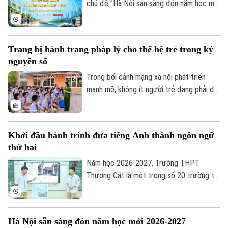
chủ đề "Hà Nội sẵn sàng đón năm học mới
2026-2027" sẽ phát sóng trực tiếp trên
các nền tảng của Cơ quan Báo và phát
thanh, truyền hình Hà Nội vào 19h hôm
Trang bị hành trang pháp lý cho thế hệ trẻ trong kỷ
nay, ngày 3/8.
nguyên số
Trong bối cảnh mạng xã hội phát triển
mạnh mẽ, không ít người trẻ đang phải đối
mặt với những cám dỗ, áp lực và những
"cái bẫy pháp lý" mà đôi khi chính các em
không nhận ra. Điều đó đặt ra yêu cầu cấp
Khởi đầu hành trình đưa tiếng Anh thành ngôn ngữ
thiết phải trang bị cho thanh thiếu niên
thứ hai
không chỉ kiến thức pháp luật mà còn kỹ
năng ứng xử, kiểm soát cảm xúc và khả
Năm học 2026-2027, Trường THPT
năng nói "không" trước những hành vi sai
Thượng Cát là một trong số 20 trường tại
trái.
Hà Nội được lựa chọn thí điểm đưa tiếng
Anh thành ngôn ngữ thứ hai trong trường
học. Xác định đây là nhiệm vụ trọng tâm,
Hà Nội sẵn sàng đón năm học mới 2026-2027
giáo viên nhà trường tích cực tự học, bồi