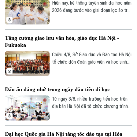
Nội tổ chức.
Hiện nay, hệ thống tuyển sinh đại học năm
2026 đang bước vào giai đoạn lọc ảo trên
phạm vi toàn quốc. Việc lọc ảo được
thực hiện 6 lần theo quy trình và sẽ kết
thúc vào ngày 9/8.
Tăng cường giao lưu văn hóa, giáo dục Hà Nội -
Fukuoka
Chiều 4/8, Sở Giáo dục và Đào tạo Hà Nội
tổ chức đón đoàn giáo viên và học sinh
tỉnh Fukuoka, Nhật Bản đến học tập, tìm
Theo dõi Hà Nội On
hiểu văn hóa, cuộc sống của người Việt
Nam.
Dấu ấn đáng nhớ trong ngày đầu tiên đi học
Từ ngày 3/8, nhiều trường tiểu học trên
địa bàn Hà Nội đã tổ chức chương trình
đón học sinh lớp 1 trong không khí rộn
ràng, ấm áp. Đây là cột mốc đánh dấu
bước chuyển quan trọng của các em từ
Đại học Quốc gia Hà Nội tăng tốc đào tạo tại Hòa
bậc mầm non lên tiểu học, mở đầu hành