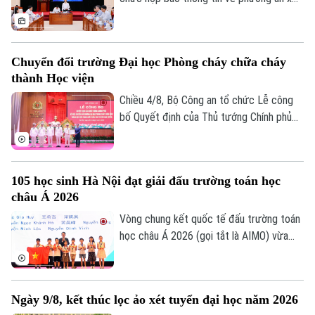
của xã hội đối với kỳ thi.
lý đối với thí sinh tại điểm thi Trường
THPT Chuyên Tuyên Quang trong Kỳ thi
tốt nghiệp THPT năm 2026. Theo đó,
Chuyển đổi trường Đại học Phòng cháy chữa cháy
toàn bộ thí sinh tại điểm thi này sẽ thi lại
thành Học viện
tất cả các môn.
Chiều 4/8, Bộ Công an tổ chức Lễ công
bố Quyết định của Thủ tướng Chính phủ
về việc chuyển đổi Trường Đại học Phòng
cháy chữa cháy thành Học viện Phòng
cháy chữa cháy và Cứu nạn cứu hộ. Tới
105 học sinh Hà Nội đạt giải đấu trường toán học
dự và chỉ đạo buổi lễ Thượng tướng, TS
châu Á 2026
Lê Quốc Hùng, Ủy viên Trung ương Đảng,
Phó Bí thư Đảng ủy Công an Trung ương,
Vòng chung kết quốc tế đấu trường toán
Thứ trưởng Bộ Công an; GS.TS Lê Quân,
học châu Á 2026 (gọi tắt là AIMO) vừa
Thứ trưởng Bộ Giáo dục và Đào tạo.
kết thúc. Hà Nội là đơn vị có số lượng thí
sinh đạt giải nhiều nhất với 105 em. Cuộc
thi là sự kiện thường niên do Báo Tiền
Ngày 9/8, kết thúc lọc ảo xét tuyển đại học năm 2026
phong phối hợp với Đại học Bách Khoa Hà