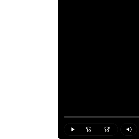
Loaded
:
0.00%
Play
Mut