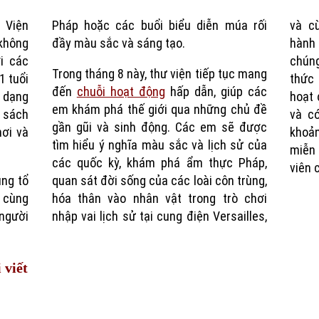
 Viện
Pháp hoặc các buổi biểu diễn múa rối
và c
Time
 không
đầy màu sắc và sáng tạo.
hành
i các
chún
Trong tháng 8 này, thư viện tiếp tục mang
1 tuổi
thức 
đến
chuỗi hoạt động
hấp dẫn, giúp các
 dạng
hoạt 
em khám phá thế giới qua những chủ đề
c sách
và có
gần gũi và sinh động. Các em sẽ được
hơi và
khoả
tìm hiểu ý nghĩa màu sắc và lịch sử của
miễn 
các quốc kỳ, khám phá ẩm thực Pháp,
viên 
ũng tổ
quan sát đời sống của các loài côn trùng,
 cùng
hóa thân vào nhân vật trong trò chơi
người
nhập vai lịch sử tại cung điện Versailles,
 viết