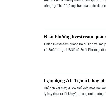
Không còn là những khoảng sân gạch trống
cộng tại Thủ đô đang trải qua cuộc dịch c
Đoài Phương livestream quảng
Phiên livestream quảng bá du lịch và sản
xứ Đoài” được UBND xã Đoài Phương tổ ch
phương.
Lạm dụng AI: Tiện ích hay ph
Chỉ cần vài giây, AI có thể viết một bài văn
lý hay đưa ra lời khuyên trong cuộc sống. 
đang dần đánh mất khả năng tự tư duy? A
càng phụ thuộc?