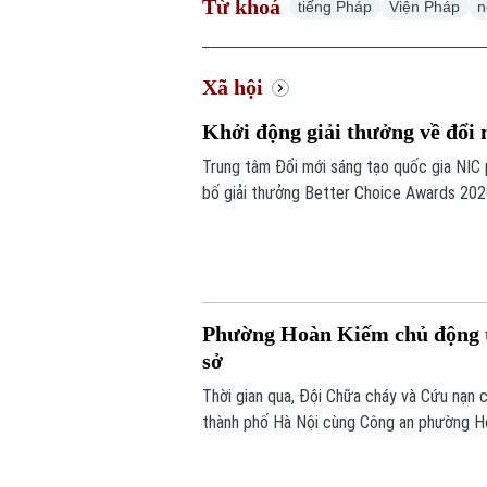
Từ khoá
tiếng Pháp
Viện Pháp
n
Xã hội
Khởi động giải thưởng về đổi 
Trung tâm Đổi mới sáng tạo quốc gia NIC
bố giải thưởng Better Choice Awards 202
nhằm tôn vinh, khuyến khích, cổ vũ những 
người tiêu dùng.
Phường Hoàn Kiếm chủ động tr
sở
Thời gian qua, Đội Chữa cháy và Cứu nạ
thành phố Hà Nội cùng Công an phường Ho
tác phòng cháy, chữa cháy và cứu nạn, c