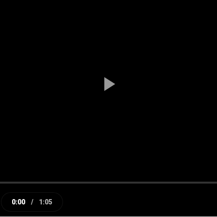
Play
Video
0:00
/
1:05
e
Current
Duration