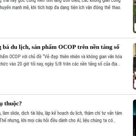
 trải hay góc công viên tĩnh lặng đơn điệu, các không gian công
huyển mạnh mẽ, khi tích hợp đa dạng tiện ích vận động thể thao.
 bá du lịch, sản phẩm OCOP trên nền tảng số
 phẩm OCOP với chủ đề “Vẻ đẹp thiên nhiên và không gian văn hóa
ức vào 20 giờ tối nay, ngày 5/8 trên các nền tảng số của địa
ụ thuộc?
, làm slide, dịch tài liệu, lập kế hoạch du lịch, thậm chí tư vấn tâm
Thế nhưng, khi mọi câu hỏi đều dành cho AI, liệu chúng ta có
I giúp con người thông minh hơn hay đang khiến con người ngày