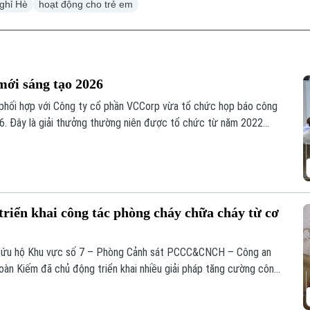
ghỉ Hè
hoạt động cho trẻ em
mới sáng tạo 2026
 phối hợp với Công ty cổ phần VCCorp vừa tổ chức họp báo công
6. Đây là giải thưởng thường niên được tổ chức từ năm 2022
giá trị đổi mới sáng tạo áp dụng trong đời sống thực phục vụ
iển khai công tác phòng cháy chữa cháy từ cơ
n cứu hộ Khu vực số 7 – Phòng Cảnh sát PCCC&CNCH – Công an
àn Kiếm đã chủ động triển khai nhiều giải pháp tăng cường công
ứu hộ (PCCC&CNCH) tại cơ sở.