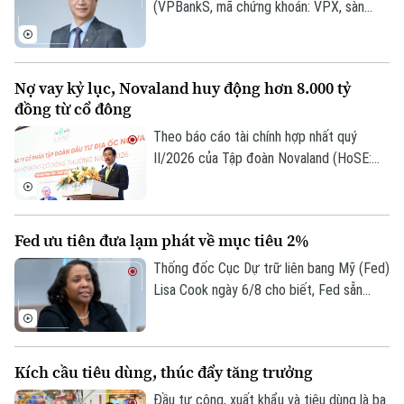
trên thị trường.
(VPBankS, mã chứng khoán: VPX, sàn
HoSE) vừa công bố nhận được đơn từ
nhiệm của ông Nguyễn Lương Tân - thành
viên HĐQT.
Nợ vay kỷ lục, Novaland huy động hơn 8.000 tỷ
Theo dõi Hà Nội On
đồng từ cổ đông
Theo báo cáo tài chính hợp nhất quý
II/2026 của Tập đoàn Novaland (HoSE:
NVL), nợ phải trả tiếp tục chiếm gần 75%
tổng nguồn vốn, tăng lên 193.400 tỷ đồng
vào cuối quý II. Với số tiền dự kiến huy
Fed ưu tiên đưa lạm phát về mục tiêu 2%
động hơn 8.006 tỷ đồng, Novaland sẽ ưu
tiên 5.953 tỷ đồng để thanh toán các
Thống đốc Cục Dự trữ liên bang Mỹ (Fed)
khoản nợ, nghĩa vụ tài chính và các khoản
Lisa Cook ngày 6/8 cho biết, Fed sẵn
phải trả quá hạn của công ty.
sàng tăng lãi suất trở lại nếu lạm phát
không giảm theo kỳ vọng, nhấn mạnh ưu
tiên hiện nay vẫn là đưa lạm phát về mục
Kích cầu tiêu dùng, thúc đẩy tăng trưởng
tiêu 2%.
Đầu tư công, xuất khẩu và tiêu dùng là ba