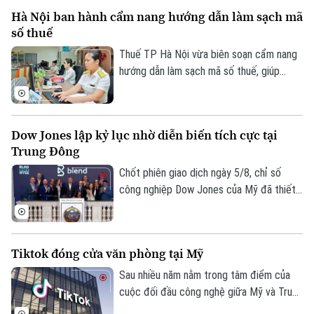
các cuộc đàm phán giữa Mỹ và Iran được
Hà Nội ban hành cẩm nang hướng dẫn làm sạch mã
cho là các yếu tố làm thay đổi tâm lý của
số thuế
giới đầu tư.
Thuế TP Hà Nội vừa biên soạn cẩm nang
hướng dẫn làm sạch mã số thuế, giúp
người nộp thuế nhận biết trạng thái mã số
thuế, xử lý các trường hợp cần cập nhật
thông tin và hạn chế phát sinh vướng mắc
Dow Jones lập kỷ lục nhờ diễn biến tích cực tại
trong quá trình thực hiện nghĩa vụ thuế.
Trung Đông
Liên hệ đường dây nóng (bấm để gọi)
Chốt phiên giao dịch ngày 5/8, chỉ số
công nghiệp Dow Jones của Mỹ đã thiết
Tòa soạn
Tòa soạn
lập mức cao kỷ lục mới nhờ những tín hiệu
0865.116.699 (hotline)
0865.116.699
tiến triển hướng tới hòa bình tại khu vực
Trung Đông. Diễn biến này được kỳ vọng
Tiktok đóng cửa văn phòng tại Mỹ
sẽ giải tỏa bớt áp lực lạm phát toàn cầu.
Sau nhiều năm nằm trong tâm điểm của
cuộc đối đầu công nghệ giữa Mỹ và Trung
Quốc, số phận của TikTok tại thị trường