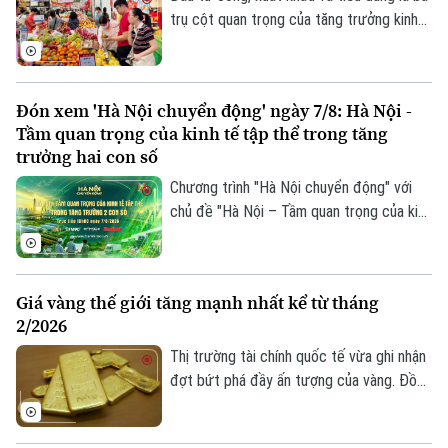
trụ cột quan trọng của tăng trưởng kinh
tế. Trong bối cảnh Việt Nam đặt mục tiêu
tăng trưởng hai con số, việc thúc đẩy
sức mua trong nước thông qua các
Đón xem 'Hà Nội chuyển động' ngày 7/8: Hà Nội -
chương trình khuyến mãi, kích cầu tiêu
Tầm quan trọng của kinh tế tập thể trong tăng
dùng đang trở thành giải pháp quan trọng,
trưởng hai con số
vừa hỗ trợ doanh nghiệp mở rộng thị
Chương trình "Hà Nội chuyển động" với
trường, vừa tạo thêm động lực cho tăng
chủ đề "Hà Nội – Tầm quan trọng của kinh
trưởng kinh tế.
tế tập thể trong tăng trưởng hai con số"
sẽ phát sóng trực tiếp trên các nền tảng
của Cơ quan Báo và phát thanh, truyền
Giá vàng thế giới tăng mạnh nhất kể từ tháng
hình Hà Nội vào 19h hôm nay, ngày 7/8.
2/2026
Thị trường tài chính quốc tế vừa ghi nhận
đợt bứt phá đầy ấn tượng của vàng. Đồng
USD suy yếu, lợi suất trái phiếu Kho bạc
Mỹ giảm và những tín hiệu tích cực từ