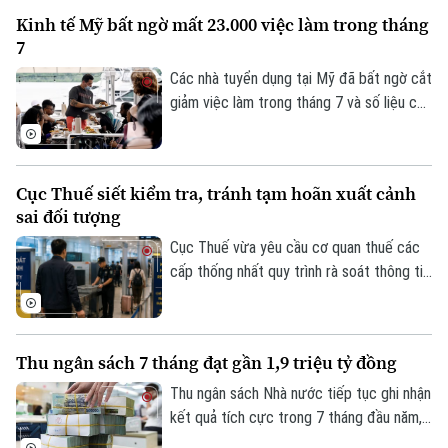
ngoại tệ.
Kinh tế Mỹ bất ngờ mất 23.000 việc làm trong tháng
7
Các nhà tuyển dụng tại Mỹ đã bất ngờ cắt
giảm việc làm trong tháng 7 và số liệu của
các tháng trước đó cũng bị điều chỉnh
giảm, cho thấy thị trường lao động đang
đối mặt với nhiều thách thức sau đà tăng
Cục Thuế siết kiểm tra, tránh tạm hoãn xuất cảnh
trưởng bất ngờ vào đầu năm nay.
sai đối tượng
Cục Thuế vừa yêu cầu cơ quan thuế các
Chuyên mục
cấp thống nhất quy trình rà soát thông tin
người nộp thuế trước khi áp dụng biện
Thời sự
pháp tạm hoãn xuất cảnh. Mục tiêu là bảo
đảm đúng đối tượng, đúng điều kiện,
Hà Nội
Hà Nội
Thu ngân sách 7 tháng đạt gần 1,9 triệu tỷ đồng
đồng thời bảo vệ quyền và lợi ích hợp
pháp của người nộp thuế.
Thu ngân sách Nhà nước tiếp tục ghi nhận
Chính trị
Nhịp sống Hà Nội
Thế giới
kết quả tích cực trong 7 tháng đầu năm,
Xã hội
đạt gần 1,9 triệu tỷ đồng, tương đương