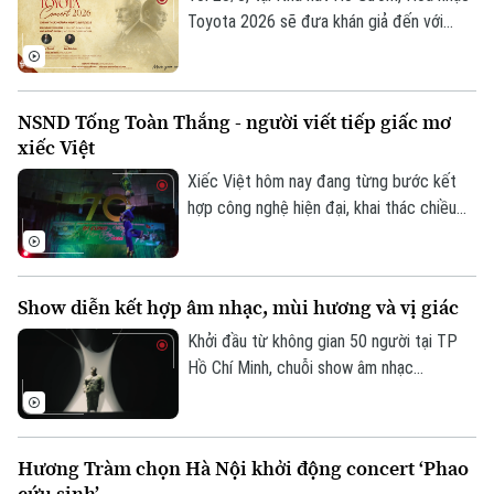
Toyota 2026 sẽ đưa khán giả đến với
những kiệt tác của âm nhạc lãng mạn Nga.
Dưới sự chỉ huy của nhạc trưởng Honna
Tetsuji, pianist Lưu Đức Anh cùng Dàn
NSND Tống Toàn Thắng - người viết tiếp giấc mơ
nhạc Giao hưởng Việt Nam sẽ trình diễn
xiếc Việt
các tác phẩm đỉnh cao của âm nhạc lãng
mạn Nga.
Xiếc Việt hôm nay đang từng bước kết
hợp công nghệ hiện đại, khai thác chiều
sâu văn hóa dân tộc và hướng tới xây
dựng những sản phẩm có sức cạnh tranh
trong ngành công nghiệp văn hóa. NSND
Show diễn kết hợp âm nhạc, mùi hương và vị giác
Tống Toàn Thắng, Giám đốc Liên đoàn
xiếc Việt Nam - người đã, đang và sẽ tiếp
Khởi đầu từ không gian 50 người tại TP
tục chắp cánh cho những ước mơ bay cao
Hồ Chí Minh, chuỗi show âm nhạc
trên bầu trời nghệ thuật xiếc, sẽ kể về
"Trú:Bão" của rapper Táo chính thức ra
hành trình chuyển mình đáng tự hào ấy.
mắt khán giả Thủ đô. Với tính chất thể
nghiệm độc đáo, "Trú:Bão Hà Nội" được
Hương Tràm chọn Hà Nội khởi động concert ‘Phao
kỳ vọng là điểm dừng chân trải nghiệm
cứu sinh’