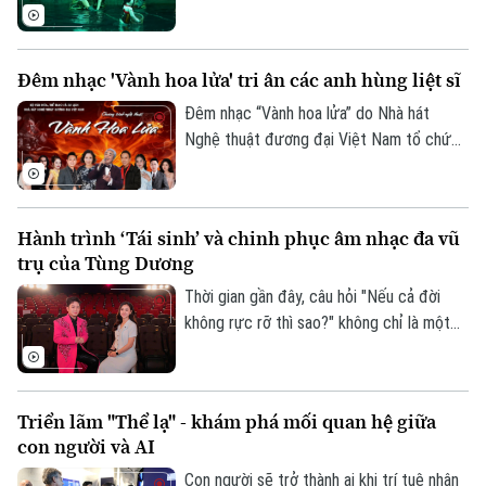
khấu, nơi những ước mơ tuổi thơ được
gìn giữ qua nhiều thế hệ. Và phía sau
cất cánh bằng âm nhạc.
những tiếng cười, những tràng pháo tay
của khán giả là sự bền bỉ, khéo léo cùng
Đêm nhạc 'Vành hoa lửa' tri ân các anh hùng liệt sĩ
niềm đam mê của những nghệ sỹ đứng
lặng phía sau bức mành sân khấu.
Đêm nhạc “Vành hoa lửa” do Nhà hát
Nghệ thuật đương đại Việt Nam tổ chức
sẽ diễn ra lúc 19 giờ 30 ngày 26/7 tại
Không gian Văn hóa Việt (79 Hàng Trống,
Hà Nội). Chương trình hướng tới kỷ niệm
Hành trình ‘Tái sinh’ và chinh phục âm nhạc đa vũ
79 năm Ngày Thương binh - Liệt sĩ.
trụ của Tùng Dương
Thời gian gần đây, câu hỏi "Nếu cả đời
không rực rỡ thì sao?" không chỉ là một
chủ đề được thảo luận sôi nổi trên MXH
mà đã trở thành tựa đề sản phẩm âm
nhạc của Divo Tùng Dương. MV nhanh
Triển lãm "Thể lạ" - khám phá mối quan hệ giữa
chóng vượt mốc hàng triệu lượt xem,
con người và AI
đánh dấu bước đi đầy mới mẻ của một
giọng ca nội lực quyết định bước ra khỏi
Con người sẽ trở thành ai khi trí tuệ nhân