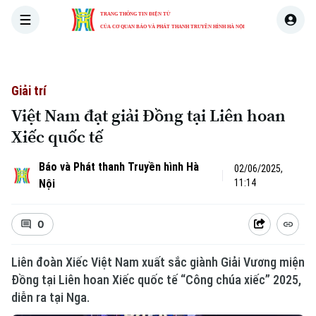
TRANG THÔNG TIN ĐIỆN TỬ
CỦA CƠ QUAN BÁO VÀ PHÁT THANH TRUYỀN HÌNH HÀ NỘI
THỜI SỰ
HÀ NỘI
THẾ GIỚI
KINH TẾ
NHÀ ĐẤT
Giải trí
Việt Nam đạt giải Đồng tại Liên hoan
Xiếc quốc tế
Báo và Phát thanh Truyền hình Hà
02/06/2025,
Nội
11:14
0
Liên đoàn Xiếc Việt Nam xuất sắc giành Giải Vương miện
Đồng tại Liên hoan Xiếc quốc tế “Công chúa xiếc” 2025,
diễn ra tại Nga.