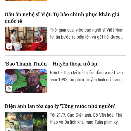
dương. Không chỉ tái hiện sự khốc liệt
chốn ngục tù Côn Đảo, bộ phim còn là bản
Dấu ấn nghệ sĩ Việt: Tự hào chinh phục khán giả
tình ca lãng mạn về khát vọng sống và lý
quốc tế
tưởng tự do.
Thời gian qua, việc các nghệ sĩ Việt Nam
tự tin bước ra biển lớn và gặt hái được
những thành công trên các đấu trường
nghệ thuật quốc tế đã mang lại niềm tự
hào cho khán giả nước nhà. Trong đó,
'Bao Thanh Thiên' – Huyền thoại trở lại
Trang Pháp là một ví dụ tiêu biểu khi cô
vừa khẳng định bản lĩnh tại chương trình
Hơn ba thập kỷ kể từ lần đầu ra mắt vào
Đạp Gió 2026 tại Trung Quốc.
năm 1993, bộ phim truyền hình cổ trang
“Bao Thanh Thiên” vẫn để lại dấu ấn sâu
đậm trong ký ức của nhiều thế hệ khán
giả Việt Nam.
Điện ảnh lan tỏa đạo lý 'Uống nước nhớ nguồn'
Tối 21/7, Cục Điện ảnh, Bộ Văn hóa, Thể
thao và Du lịch khai mạc Tuần phim kỷ
niệm 79 năm Ngày Thương binh-Liệt sĩ