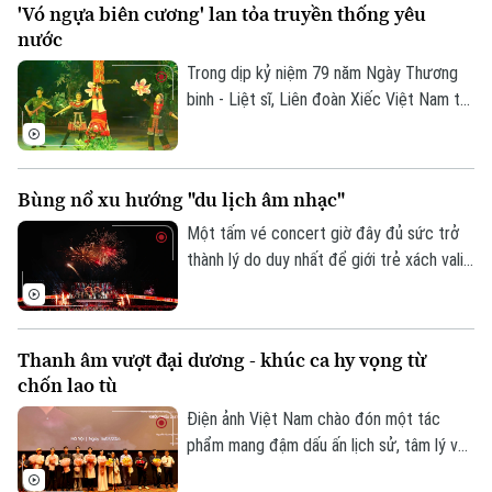
'Vó ngựa biên cương' lan tỏa truyền thống yêu
chuyện về sự hy sinh vô bờ bến và lòng
nước
quả cảm của thế hệ đi trước không chỉ tái
hiện một thời hoa lửa, mà còn khơi dậy
Trong dịp kỷ niệm 79 năm Ngày Thương
mạnh mẽ lòng yêu nước, niềm tự hào dân
binh - Liệt sĩ, Liên đoàn Xiếc Việt Nam tổ
tộc trong mỗi người dân Việt Nam.
chức chương trình nghệ thuật “Vó ngựa
biên cương”, tái hiện hình tượng người lính
Biên phòng bằng ngôn ngữ nghệ thuật
Bùng nổ xu hướng "du lịch âm nhạc"
xiếc. Chương trình mang đến nhiều cảm
xúc, góp phần lan tỏa truyền thống yêu
Một tấm vé concert giờ đây đủ sức trở
nước và tinh thần “Uống nước nhớ nguồn”.
thành lý do duy nhất để giới trẻ xách vali
lên đường. Từ những đêm diễn cháy vé,
"Music Tourism" — du lịch kết hợp âm
nhạc — đang bứt phá thành xu hướng dịch
Thanh âm vượt đại dương - khúc ca hy vọng từ
chuyển dẫn đầu, mở ra làn sóng trải
chốn lao tù
nghiệm hoàn toàn mới cho du khách trẻ
Việt.
Điện ảnh Việt Nam chào đón một tác
phẩm mang đậm dấu ấn lịch sử, tâm lý và
chiến tranh mang tên Thanh âm vượt đại