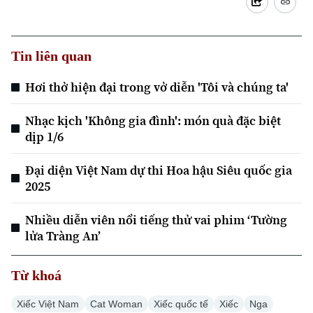
Tin liên quan
Hơi thở hiện đại trong vở diễn 'Tôi và chúng ta'
Nhạc kịch 'Không gia đình': món quà đặc biệt
dịp 1/6
Chuyên mục
Đại diện Việt Nam dự thi Hoa hậu Siêu quốc gia
2025
Thời sự
Nhiều diễn viên nổi tiếng thử vai phim ‘Tường
Hà Nội
lửa Tràng An’
Hà Nội
Chính trị
Nhịp sống Hà Nội
Từ khoá
Thế giới
Xã hội
Người Hà Nội
Xiếc Việt Nam
Cat Woman
Xiếc quốc tế
Xiếc
Nga
Tin tức