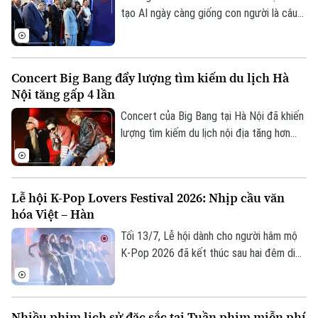
vùng an toàn.
tạo AI ngày càng giống con người là câu
hỏi được đặt ra tại triển lãm nghệ thuật
đương đại "Thể lạ" (The Alien Self) khai
mạc chiều 17/7 tại Hà Nội. Phó Chủ tịch
Concert Big Bang đẩy lượng tìm kiếm du lịch Hà
UBND thành phố Hà Nội Vũ Thu Hà dự lễ
Nội tăng gấp 4 lần
khai mạc.
Concert của Big Bang tại Hà Nội đã khiến
lượng tìm kiếm du lịch nội địa tăng hơn
bốn lần so với mức thông thường, theo
dữ liệu ghi nhận từ nền tảng công nghệ du
lịch tích hợp Traveloka.
Lễ hội K-Pop Lovers Festival 2026: Nhịp cầu văn
hóa Việt – Hàn
Tối 13/7, Lễ hội dành cho người hâm mộ
K-Pop 2026 đã kết thúc sau hai đêm diễn
ra tại phố đi bộ Trần Nhân Tông, Hà Nội.
Chương trình do Trung tâm Văn hóa Hàn
Quốc tại Việt Nam, Cơ quan Nội dung
Nhiều phim lịch sử đặc sắc tại Tuần phim miễn phí