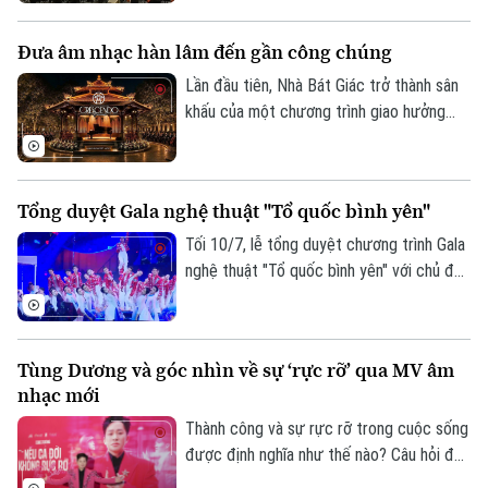
được xóa nhòa.
khánh thành Nhà hát Hồ Gươm
(09/7/2023 - 09/7/2026).
Đưa âm nhạc hàn lâm đến gần công chúng
Lần đầu tiên, Nhà Bát Giác trở thành sân
khấu của một chương trình giao hưởng
quốc tế, mở ra cách tiếp cận mới để đưa
âm nhạc hàn lâm đến gần hơn với công
chúng. Đây không chỉ là một sự kiện nghệ
Tổng duyệt Gala nghệ thuật "Tổ quốc bình yên"
thuật mà còn là cách Hà Nội làm mới
không gian văn hóa công cộng và khẳng
Tối 10/7, lễ tổng duyệt chương trình Gala
định hình ảnh thành phố sáng tạo.
nghệ thuật "Tổ quốc bình yên" với chủ đề
"Dòng chảy" đã diễn ra, hứa hẹn mang đến
những màn biểu diễn đặc sắc. Ủy viên
Trung ương Đảng, Thứ trưởng Bộ Công
Tùng Dương và góc nhìn về sự ‘rực rỡ’ qua MV âm
an, Thượng tướng Phạm Thế Tùng dự và
nhạc mới
chỉ đạo buổi tổng duyệt.
Thành công và sự rực rỡ trong cuộc sống
được định nghĩa như thế nào? Câu hỏi đầy
trăn trở này vừa được nam ca sĩ Tùng