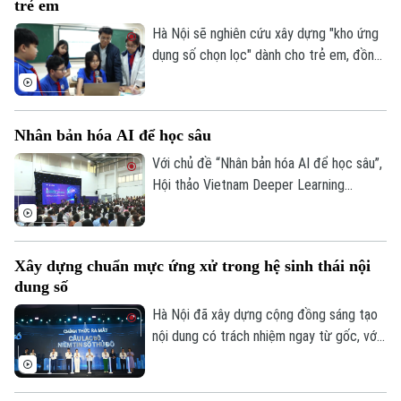
trẻ em
Robotics và tự động hóa kho vận.
Hà Nội sẽ nghiên cứu xây dựng "kho ứng
dụng số chọn lọc" dành cho trẻ em, đồng
thời triển khai nhiều giải pháp công nghệ
nhằm tạo lập môi trường mạng an toàn,
lành mạnh.
Nhân bản hóa AI để học sâu
Với chủ đề “Nhân bản hóa AI để học sâu”,
Hội thảo Vietnam Deeper Learning
Conference 2026 diễn ra tại Hà Nội đã
mang đến nhiều góc nhìn về cách đưa AI
vào trường học theo hướng nhân văn, lấy
Xây dựng chuẩn mực ứng xử trong hệ sinh thái nội
người học làm trung tâm.
dung số
Theo dõi Hà Nội On
Hà Nội đã xây dựng cộng đồng sáng tạo
nội dung có trách nhiệm ngay từ gốc, với
Hội nghị KOL và Lễ ra mắt Câu lạc bộ
Niềm tin số Thủ đô, cùng thông điệp
“Trọn niềm tin số - Kiến tạo tương lai”.