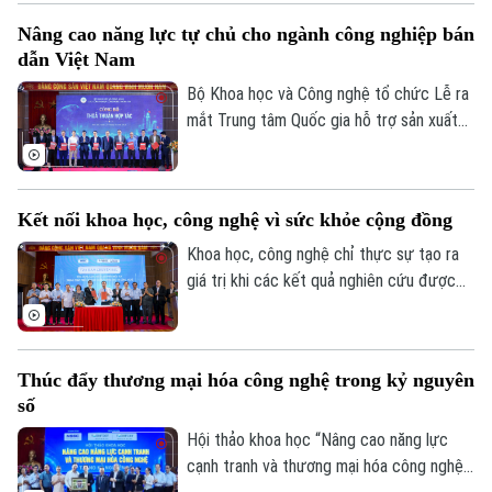
quốc tế "AI – Hiểu để đồng hành" do Đại
Nâng cao năng lực tự chủ cho ngành công nghiệp bán
học Deakin (Úc) tổ chức chiều 2/7.
dẫn Việt Nam
Liên hệ đường dây nóng (bấm để gọi)
Bộ Khoa học và Công nghệ tổ chức Lễ ra
mắt Trung tâm Quốc gia hỗ trợ sản xuất
Tòa soạn
Tòa soạn
thử chip bán dẫn - Trung tâm cấp quốc
0865.116.699 (hotline)
0865.116.699
gia đầu tiên của Việt Nam hỗ trợ sản xuất
thử chip, đánh dấu thêm một bước đi
Kết nối khoa học, công nghệ vì sức khỏe cộng đồng
quan trọng trong quá trình phát triển
ngành công nghiệp bán dẫn.
Khoa học, công nghệ chỉ thực sự tạo ra
giá trị khi các kết quả nghiên cứu được
ứng dụng vào thực tiễn, phục vụ đời sống
và sức khỏe cộng đồng. Đây cũng là nội
dung được các chuyên gia nhấn mạnh tại
Thúc đẩy thương mại hóa công nghệ trong kỷ nguyên
Hội thảo khoa học "Nâng cao năng lực
số
cạnh tranh và thương mại hóa công nghệ
trong kỷ nguyên số".
Hội thảo khoa học “Nâng cao năng lực
cạnh tranh và thương mại hóa công nghệ