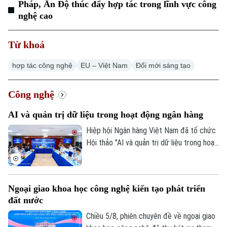
Pháp, Ấn Độ thúc đẩy hợp tác trong lĩnh vực công
nghệ cao
Hà Nội
Hà Nội
Từ khoá
Chính trị
Nhịp sống Hà Nội
Thế giới
hợp tác công nghệ
EU – Việt Nam
Đổi mới sáng tạo
Xã hội
Người Hà Nội
Tin tức
Kinh tế
An ninh trật tự
Công nghệ
Khoảnh khắc Hà Nội
Quân sự
Tin tức
Nhà đất
AI và quản trị dữ liệu trong hoạt động ngân hàng
Công nghệ
Ẩm thực
Hồ sơ
Hiệp hội Ngân hàng Việt Nam đã tổ chức
Cafe sáng
Tin tức
Tàu và Xe
Hội thảo "AI và quản trị dữ liệu trong hoạt
Người Việt 4 phương
động ngân hàng". Hội thảo thu hút sự
Tài chính Ngân hàng
Đầu tư
Ô tô
tham gia của các cơ quan quản lý, chuyên
Giáo dục
Doanh nghiệp
gia công nghệ, tổ chức tín dụng ngân
Căn hộ
Ngoại giao khoa học công nghệ kiến tạo phát triển
Tàu
hàng và doanh nghiệp Fintech.
Tin tức
Văn hóa
đất nước
Đất đai
Xe máy
Chiều 5/8, phiên chuyên đề về ngoại giao
Tuyển sinh
Tin tức
Sức khỏe