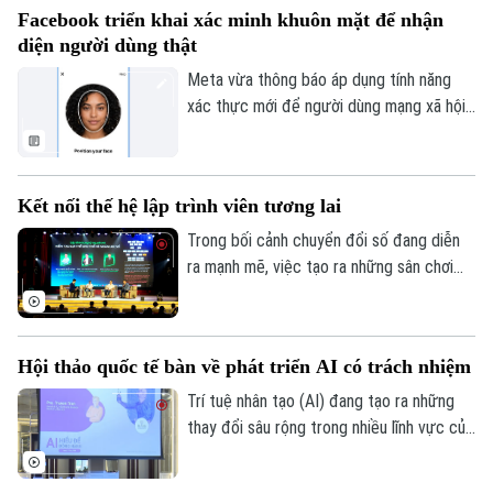
Facebook triển khai xác minh khuôn mặt để nhận
diện người dùng thật
Meta vừa thông báo áp dụng tính năng
xác thực mới để người dùng mạng xã hội
này chứng minh tài khoản của mình thuộc
về một người thật chứ không phải sản
phẩm trí tuệ nhân tạo (AI).
Kết nối thế hệ lập trình viên tương lai
Trong bối cảnh chuyển đổi số đang diễn
ra mạnh mẽ, việc tạo ra những sân chơi
học thuật để phát hiện và bồi dưỡng nhân
lực công nghệ trẻ ngày càng được quan
tâm. Lễ phát động cuộc thi "Python
Hội thảo quốc tế bàn về phát triển AI có trách nhiệm
Master – Đấu trường Lập trình 2026" đã
được tổ chức tại Học viện Bưu chính viễn
Trí tuệ nhân tạo (AI) đang tạo ra những
thông, thu hút đông đảo học sinh, sinh
thay đổi sâu rộng trong nhiều lĩnh vực của
viên và các chuyên gia công nghệ tham
đời sống. Những vấn đề này là nội dung
dự.
trọng tâm thảo luận tại Hội thảo khoa học