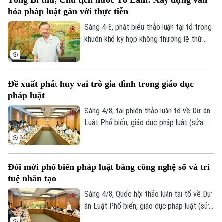
tịch Hồ Chí Minh – Tổng Tư lệnh Fidel
0865.116.699 (hotline)
0865.116.699
hóa pháp luật gắn với thực tiễn
Castro: Nghĩa tình son sắt đặc biệt”.
Sáng 4-8, phát biểu thảo luận tại tổ trong
khuôn khổ kỳ họp không thường lệ thứ
nhất, Quốc hội khóa XVI, Tổng Bí thư, Chủ
tịch nước Tô Lâm (đại biểu Quốc hội Đoàn
Hà Nội) nhấn mạnh, pháp luật phải bám sát
Đề xuất phát huy vai trò gia đình trong giáo dục
thực tiễn, đi trước một bước nhằm kiến
pháp luật
tạo sự phát triển.
Sáng 4/8, tại phiên thảo luận tổ về Dự án
Luật Phổ biến, giáo dục pháp luật (sửa
đổi), nhiều đại biểu Quốc hội đề nghị đổi
mới toàn diện công tác phổ biến pháp
luật, hướng tới xây dựng văn hóa thượng
Đổi mới phổ biến pháp luật bằng công nghệ số và trí
tôn pháp luật trong xã hội.
tuệ nhân tạo
Sáng 4/8, Quốc hội thảo luận tại tổ về Dự
án Luật Phổ biến, giáo dục pháp luật (sửa
đổi). Nhiều ý kiến cho rằng dự thảo luật