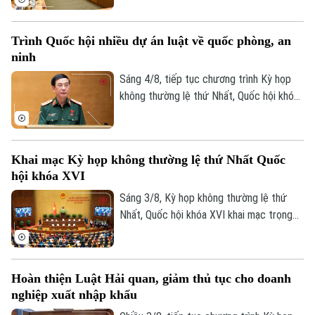
cần đổi mới mạnh mẽ phương thức phổ
biến pháp luật theo hướng lấy người dân,
Trình Quốc hội nhiều dự án luật về quốc phòng, an
doanh nghiệp làm trung tâm, ứng dụng
ninh
công nghệ số và trí tuệ nhân tạo để đưa
pháp luật đến đúng đối tượng, đúng thời
Sáng 4/8, tiếp tục chương trình Kỳ họp
điểm, đồng thời bảo đảm tính chính xác
không thường lệ thứ Nhất, Quốc hội khóa
và an toàn của thông tin.
XVI, Quốc hội đã nghe các tờ trình và báo
cáo thẩm tra đối với Dự án Luật Phòng,
chống phổ biến vũ khí hủy diệt hàng loạt
Khai mạc Kỳ họp không thường lệ thứ Nhất Quốc
và Dự án Luật sửa đổi, bổ sung một số
hội khóa XVI
điều của 9 luật về quân sự, quốc phòng.
Sáng 3/8, Kỳ họp không thường lệ thứ
Nhất, Quốc hội khóa XVI khai mạc trọng
thể tại Hội trường Diên Hồng, Nhà Quốc
hội, Thủ đô Hà Nội dưới sự chủ trì của
Chủ tịch Quốc hội Trần Thanh Mẫn. Tham
Hoàn thiện Luật Hải quan, giảm thủ tục cho doanh
dự phiên khai mạc có Tổng Bí thư, Chủ
nghiệp xuất nhập khẩu
tịch nước Tô Lâm, Thủ tướng Chính phủ