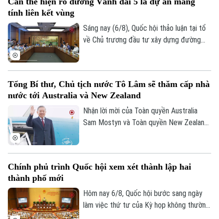
Cần thể hiện rõ đường Vành đai 5 là dự án mang
khổ chuỗi hoạt động do Ban Chỉ đạo An
tính liên kết vùng
ninh mạng quốc gia phối hợp với Bộ Công
an tổ chức với chủ đề “Vì một không gian
Sáng nay (6/8), Quốc hội thảo luận tại tổ
mạng nhân văn cho mỗi người”.
về Chủ trương đầu tư xây dựng đường
Vành đai 5 – Vùng Thủ đô Hà Nội. Cơ bản
đồng tình với chủ trương đầu tư dự án,
các đại biểu góp ý: ban soạn thảo cần thể
Tổng Bí thư, Chủ tịch nước Tô Lâm sẽ thăm cấp nhà
hiện rõ hơn, đây là dự án mang tính liên
nước tới Australia và New Zealand
kết vùng cao. Điều này sẽ giúp công tác
điều phối dự án được rõ ràng hơn.
Nhận lời mời của Toàn quyền Australia
Sam Mostyn và Toàn quyền New Zealand
Cindy Kiro, Tổng Bí thư Ban Chấp hành
Trung ương Đảng Cộng sản Việt Nam, Chủ
tịch nước Cộng hòa xã hội chủ nghĩa Việt
Chính phủ trình Quốc hội xem xét thành lập hai
Nam Tô Lâm cùng đoàn đại biểu cấp cao
thành phố mới
Việt Nam sẽ thăm cấp Nhà nước tới
Australia và New Zealand từ ngày 9 đến
Hôm nay 6/8, Quốc hội bước sang ngày
ngày 14/8/2026.
làm việc thứ tư của Kỳ họp không thường
lệ thứ Nhất. Các đại biểu nghe trình bày