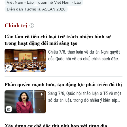
Việt Nam - Lào
quan hệ Việt Nam - Lào
Diễn đàn Tương lai ASEAN 2026
Chính trị
Cần làm rõ tiêu chí loại trừ trách nhiệm hình sự
trong hoạt động đổi mới sáng tạo
Chiều 7/8, thảo luận về dự án Nghị quyết
của Quốc hội về cơ chế, chính sách đặc
thù để xử lý vi phạm pháp luật liên quan
đến kinh tế nhà nước, kinh tế tư nhân và
ứng dụng khoa học, công nghệ, đổi mới
Phân quyền mạnh hơn, tạo động lực phát triển đô thị
sáng tạo, chuyển đổi số, các đại biểu tập
trung làm rõ trách nhiệm của người đứng
Sáng 7/8, Quốc hội thảo luận ở Tổ về một
đầu và cơ chế loại trừ trách nhiệm hình sự
số dự án luật, trong đó nhiều ý kiến tập
trong những trường hợp phát sinh rủi ro
trung vào Dự án Luật Phát triển đô thị.
khách quan.
Một trong những điểm nhận được nhiều
sự đồng tình trong dự án Luật Phát triển
Xây dựng cơ chế đặc thù phù hợp với từng địa