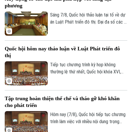
đô thị là cách tiếp cận mới: thay vì chờ
phương
Trung ương tháo gỡ từng vướng mắc, dự
thảo luật mở rộng quyền chủ động cho
Sáng 7/8, Quốc hội thảo luận tại tổ về dự
địa phương, đi cùng trách nhiệm giải trình.
án Luật Phát triển đô thị. Đại đa số các ý
kiến đánh giá cao dự án có sự đổi mới tư
duy làm luật mạnh mẽ. Tuy nhiên, đại biểu
cho rằng việc xây dựng cơ chế đặc thù
Quốc hội hôm nay thảo luận về Luật Phát triển đô
phải căn cứ vào tình hình, đặc điểm của
thị
mỗi địa phương.
Tiếp tục chương trình kỳ họp không
thường lệ thứ nhất, Quốc hội khóa XVI,
hôm nay (7/8), Quốc hội nghe trình bày Tờ
trình và Báo cáo thẩm tra về ba dự án
luật quan trọng, trong đó có Luật Phát
Chuyên mục
Tập trung hoàn thiện thể chế và tháo gỡ khó khăn
triển đô thị.
cho phát triển
Thời sự
Hôm nay (7/8), Quốc hội tiếp tục chương
trình làm việc với nhiều nội dung trọng
Hà Nội
Hà Nội
tâm về công tác lập pháp và xem xét các