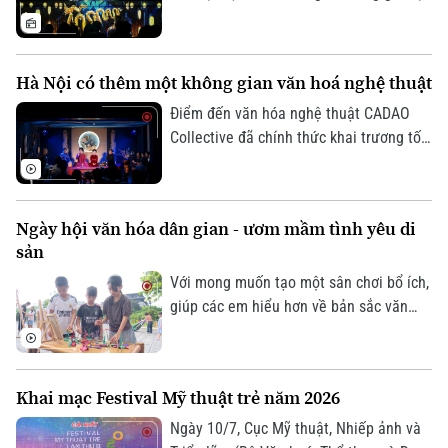
làm nên bản sắc và tâm hồn dân tộc.
Không chỉ bảo tồn ký ức lịch sử, những
di sản văn hóa đang được làm mới bằng
Hà Nội có thêm một không gian văn hoá nghệ thuật
tư duy sáng tạo và công nghệ hiện đại,
để trở nên gần gũi hơn với công chúng
Điểm đến văn hóa nghệ thuật CADAO
hôm nay.
Collective đã chính thức khai trương tối
10/7 tại số 66 Tô Ngọc Vân (phường Tây
Hồ, Hà Nội), mở ra một không gian văn
hóa, nghệ thuật và ẩm thực hướng tới
Ngày hội văn hóa dân gian - ươm mầm tình yêu di
việc tiếp biến di sản bằng tư duy sáng
sản
tạo đương đại.
Với mong muốn tạo một sân chơi bổ ích,
giúp các em hiểu hơn về bản sắc văn
hóa dân tộc, UBND phường Việt Hưng đã
tổ chức Ngày hội Văn hóa dân gian
thiếu nhi hè 2026.
Khai mạc Festival Mỹ thuật trẻ năm 2026
Ngày 10/7, Cục Mỹ thuật, Nhiếp ảnh và