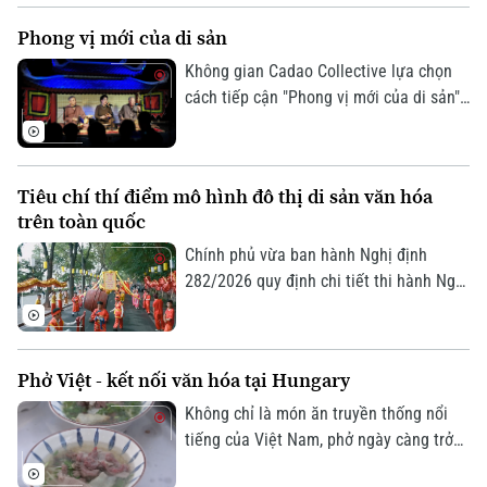
diễn giàu cảm xúc tại Thủ đô Hà Nội vào
Phong vị mới của di sản
tối 19/7.
Không gian Cadao Collective lựa chọn
cách tiếp cận "Phong vị mới của di sản",
kết nối nghệ thuật truyền thống, ẩm
thực bản địa và trải nghiệm đương đại
trong cùng một hành trình khám phá.
Tiêu chí thí điểm mô hình đô thị di sản văn hóa
trên toàn quốc
Chính phủ vừa ban hành Nghị định
282/2026 quy định chi tiết thi hành Nghị
quyết của Quốc hội về phát triển văn
hóa Việt Nam. Trong đó, lần đầu tiên
quy định cụ thể các tiêu chí lựa chọn địa
Phở Việt - kết nối văn hóa tại Hungary
phương thực hiện thí điểm mô hình đô
thị di sản văn hóa.
Không chỉ là món ăn truyền thống nổi
tiếng của Việt Nam, phở ngày càng trở
thành cầu nối văn hóa, gắn kết bạn bè