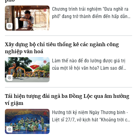
những ngày hội làng, mà vẫn được gìn
giữ bằng tình yêu và sự gắn bó của
Chương trình trải nghiệm "Đưa nghề ra
chính những người dân nơi đây.
phố" đang trở thành điểm đến hấp dẫn
Theo dõi Hà Nội On
của nhiều gia đình trong dịp hè. Thông
qua các hoạt động thực hành sinh động,
chương trình mang đến cho các em nhỏ
Xây dựng bộ chỉ tiêu thống kê các ngành công
cơ hội khám phá nghề chạm khắc gỗ
nghiệp văn hoá
truyền thống, từ đó góp phần nuôi
dưỡng tình yêu với các giá trị văn hóa,
Làm thế nào để đo lường được giá trị
nghề thủ công dân tộc.
của một lễ hội văn hóa? Làm sao để
lượng hóa sức lan tỏa của di sản, của
sáng tạo hay bản sắc văn hóa đối với sự
phát triển của một đô thị? Đó là những
Tái hiện tượng đài ngã ba Đồng Lộc qua âm hưởng
câu hỏi đang được thành phố Hà Nội tìm
ví giặm
lời giải khi xây dựng Bộ chỉ tiêu thống
kê các ngành công nghiệp văn hóa trên
Hướng tới kỷ niệm Ngày Thương binh -
địa bàn thành phố.
Liệt sĩ 27/7, vở kịch hát "Khoảng trời con
gái" do Nhà hát Nghệ thuật truyền thống
tỉnh Hà Tĩnh thực hiện đã có đêm công