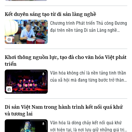
quốc tế. Tại Thủ đô Budapest của
Hungary, hàng trăm người dân sở tại
Kết duyên sáng tạo từ di sản làng nghề
cùng cộng đồng người Việt đã tham gia
chương trình giao lưu ẩm thực Việt
Chương trình Phát triển Thủ công Đương
Nam, nơi hương vị phở góp phần kể câu
đại trên nền tảng Di sản Làng nghề
chuyện về đất nước, con người và văn
được thành phố Hà Nội triển khai hướng
hóa Việt Nam.
tới tạo ra những sản phẩm mang đậm
bản sắc văn hóa Hà Nội và Việt Nam,
Khơi thông nguồn lực, tạo đà cho văn hóa Việt phát
Liên hệ đường dây nóng (bấm để gọi)
đáp ứng nhu cầu của thị trường đương
triển
đại, đồng thời góp phần bảo tồn và phát
Tòa soạn
Tòa soạn
huy giá trị các làng nghề truyền thống.
Văn hóa không chỉ là nền tảng tinh thần
0865.116.699 (hotline)
0865.116.699
của xã hội mà đang từng bước trở thành
nguồn lực quan trọng trong phát triển
kinh tế - xã hội. Tuy nhiên, để những giá
trị văn hóa được phát huy tương xứng
Di sản Việt Nam trong hành trình kết nối quá khứ
với tiềm năng, cần một hành lang thể
và tương lai
chế đồng bộ, cơ chế đầu tư hiệu quả và
sự chung tay của toàn xã hội.
Văn hóa là dòng chảy kết nối quá khứ
với hiện tại, là nơi lưu giữ những giá trị