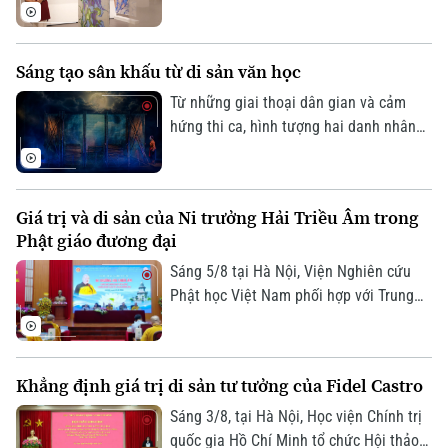
giữa lòng Hà Nội. Ở đó, những sắc màu
đang kể câu chuyện của riêng mình, khi
thì mong manh, chuyển động theo ánh
Sáng tạo sân khấu từ di sản văn học
sáng, lúc lại rực rỡ, vui tươi. Triển lãm
"Những lớp thân quen" vì thế trở thành
Từ những giai thoại dân gian và cảm
một khúc giao mùa của hội họa.
hứng thi ca, hình tượng hai danh nhân
Nguyễn Du và Hồ Xuân Hương sẽ lần
đầu gặp gỡ trên sân khấu trong một tác
phẩm giàu tính tưởng tượng. Vở kịch thơ
Giá trị và di sản của Ni trưởng Hải Triều Âm trong
huyền ảo Nguyễn Du – Hồ Xuân Hương
Chuyên mục
Phật giáo đương đại
ngoại truyện hứa hẹn mang đến cho
khán giả một trải nghiệm nghệ thuật
Thời sự
Sáng 5/8 tại Hà Nội, Viện Nghiên cứu
mới mẻ, nơi văn học, sân khấu và âm
Phật học Việt Nam phối hợp với Trung
nhạc cùng hòa quyện.
tâm Nghiên cứu Nữ giới Phật giáo và
Hà Nội
Hà Nội
Viện Thông tin Khoa học xã hội tổ chức
Hội thảo khoa học với chủ đề "Ni trưởng
Chính trị
Nhịp sống Hà Nội
Khẳng định giá trị di sản tư tưởng của Fidel Castro
Thế giới
Hải Triều Âm - Cuộc đời, đóng góp và vai
trò trong Phật giáo Việt Nam đương
Xã hội
Sáng 3/8, tại Hà Nội, Học viện Chính trị
Người Hà Nội
Tin tức
đại".
quốc gia Hồ Chí Minh tổ chức Hội thảo
Kinh tế