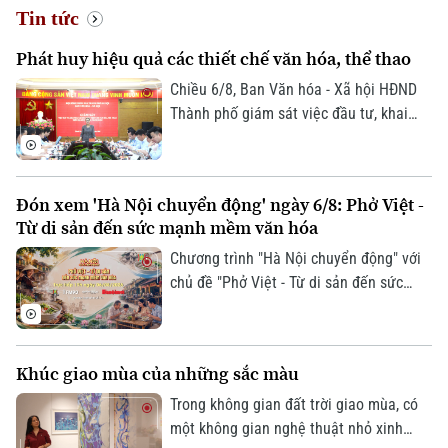
Tin tức
Phát huy hiệu quả các thiết chế văn hóa, thể thao
Chiều 6/8, Ban Văn hóa - Xã hội HĐND
Thành phố giám sát việc đầu tư, khai
thác các thiết chế văn hóa, thể thao trên
địa bàn phường Thanh Xuân.
Đón xem 'Hà Nội chuyển động' ngày 6/8: Phở Việt -
Từ di sản đến sức mạnh mềm văn hóa
Chương trình "Hà Nội chuyển động" với
chủ đề "Phở Việt - Từ di sản đến sức
mạnh mềm văn hóa" sẽ phát sóng trực
tiếp trên các nền tảng của Cơ quan Báo
và phát thanh, truyền hình Hà Nội vào
Khúc giao mùa của những sắc màu
19h hôm nay, ngày 6/8.
Trong không gian đất trời giao mùa, có
một không gian nghệ thuật nhỏ xinh