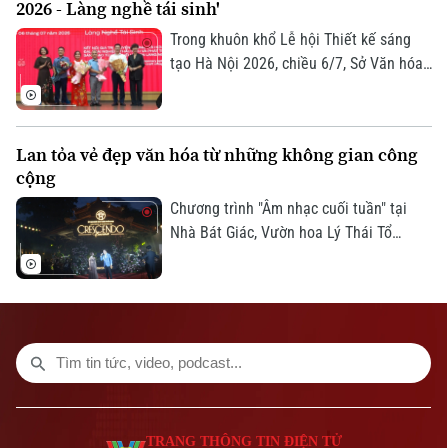
2026 - Làng nghề tái sinh'
Số 3-5 Huỳnh Thúc Kháng-Phường Láng-Hà Nội
nhằm giới thiệu mô hình không gian liên
kết phát triển 12 ngành công nghiệp văn
Trong khuôn khổ Lễ hội Thiết kế sáng
Giám đốc: VŨ MINH TUẤN
hóa Việt Nam.
tạo Hà Nội 2026, chiều 6/7, Sở Văn hóa
Phó Giám đốc: Nguyễn Kim Khiêm, Nguyễn Minh Đức, Nguyễn Thành Lợi
và Thể thao Thành phố Hà Nội phối hợp
cùng Tạp chí Kiến trúc và các tổ chức,
đơn vị, trường đại học tổ chức chương
Lan tỏa vẻ đẹp văn hóa từ những không gian công
trình Xưởng thiết kế mùa hè Summer
cộng
Camp “Re:Craft 2026 - Làng nghề tái
sinh".
Chương trình "Âm nhạc cuối tuần" tại
Nhà Bát Giác, Vườn hoa Lý Thái Tổ
phường Hoàn Kiếm, đã thu hút rất đông
người dân và du khách đến thưởng thức
màn trình diễn âm nhạc đặc sắc.
TRANG THÔNG TIN ĐIỆN TỬ