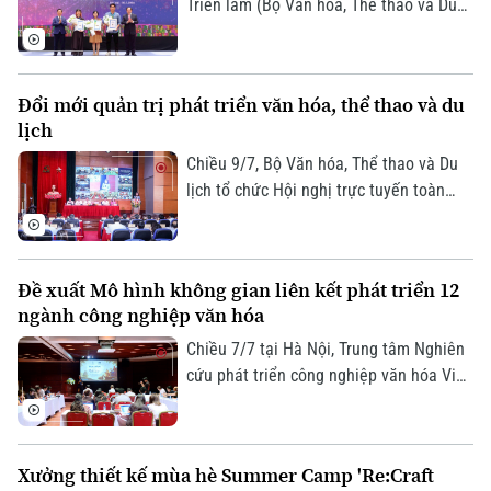
Triển lãm (Bộ Văn hoá, Thể thao và Du
lịch) tổ chức lễ khai mạc và trao giải
thưởng Festival Mỹ thuật trẻ lần thứ 8
năm 2026, ghi nhận những sáng tạo
Đổi mới quản trị phát triển văn hóa, thể thao và du
xuất sắc của nghệ sĩ trẻ.
lịch
Chiều 9/7, Bộ Văn hóa, Thể thao và Du
lịch tổ chức Hội nghị trực tuyến toàn
quốc sơ kết công tác 6 tháng đầu năm,
triển khai nhiệm vụ trọng tâm 6 tháng
cuối năm 2026. Phó Chủ tịch UBND
Đề xuất Mô hình không gian liên kết phát triển 12
thành phố Hà Nội Vũ Thu Hà dự tại điểm
ngành công nghiệp văn hóa
cầu Hà Nội.
Chiều 7/7 tại Hà Nội, Trung tâm Nghiên
Bản quyền thuộc về Cơ quan Báo và Phát thanh Truyền hình Hà Nội Giấy
cứu phát triển công nghiệp văn hóa Việt
phép số: Số 63/GP-TTDT, cấp ngày 10/05/2023
Nam, thuộc Liên hiệp khoa học phát
TRANG THÔNG TIN ĐIỆN TỬ
triển du lịch bền vững, phối hợp với Bảo
tàng Hà Nội tổ chức tọa đàm "Ocafe-
CỦA CƠ QUAN BÁO VÀ PHÁT THANH TRUYỀN HÌNH HÀ NỘI
Xưởng thiết kế mùa hè Summer Camp 'Re:Craft
Time Talks… - Đối thoại với thời gian”