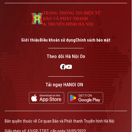
ngành.
TRANG THÔNG TIN ĐIỆN TỬ
BÁO VÀ PHÁT THANH
& TRUYỀN HÌNH HÀ NỘI
Giới thiệu
Điều khoản sử dụng
Chính sách bảo mật
Theo dõi Hà Nội On
Tải ngay HANOI ON
Bản quyền thuộc về Cơ quan Báo và Phát thanh Truyền hình Hà Nội
Giấy phép số: 63/GP-TTĐT, cấp ngày 10/05/2023