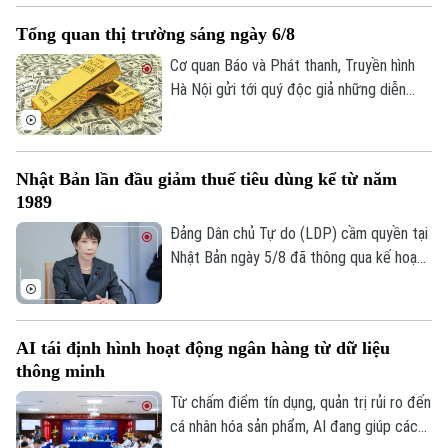
hữu hoàn toàn mới. Tuy nhiên, để duy trì
Tổng quan thị trường sáng ngày 6/8
hoạt động và đáp ứng các yêu cầu khắt
khe về an ninh quốc gia, nền tảng này
Cơ quan Báo và Phát thanh, Truyền hình
đang phải đối mặt với những đợt tái cấu
Hà Nội gửi tới quý độc giả những diễn
trúc, bao gồm việc đóng cửa các văn
biến mới nhất của thị trường sáng nay
phòng quan trọng và cắt giảm hàng loạt
(6/8) với thông tin về giá vàng và tỷ giá
nhân sự.
ngoại tệ.
Nhật Bản lần đầu giảm thuế tiêu dùng kể từ năm
1989
Đảng Dân chủ Tự do (LDP) cầm quyền tại
Nhật Bản ngày 5/8 đã thông qua kế hoạch
do Thủ tướng Sanae Takaichi đề xuất,
nhằm cắt giảm thuế tiêu thụ đối với thực
phẩm. Nếu được Quốc hội phê chuẩn, đây
AI tái định hình hoạt động ngân hàng từ dữ liệu
sẽ là lần đầu tiên Nhật Bản cắt giảm thuế
thông minh
tiêu dùng kể từ khi sắc thuế này được áp
dụng vào năm 1989.
Từ chấm điểm tín dụng, quản trị rủi ro đến
cá nhân hóa sản phẩm, AI đang giúp các