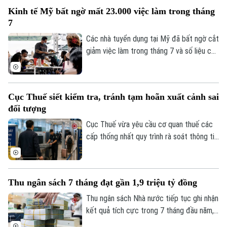
ngoại tệ.
Kinh tế Mỹ bất ngờ mất 23.000 việc làm trong tháng
7
Các nhà tuyển dụng tại Mỹ đã bất ngờ cắt
giảm việc làm trong tháng 7 và số liệu của
các tháng trước đó cũng bị điều chỉnh
giảm, cho thấy thị trường lao động đang
đối mặt với nhiều thách thức sau đà tăng
Cục Thuế siết kiểm tra, tránh tạm hoãn xuất cảnh sai
trưởng bất ngờ vào đầu năm nay.
đối tượng
Chuyên mục
Cục Thuế vừa yêu cầu cơ quan thuế các
cấp thống nhất quy trình rà soát thông tin
Thời sự
người nộp thuế trước khi áp dụng biện
pháp tạm hoãn xuất cảnh. Mục tiêu là bảo
Hà Nội
đảm đúng đối tượng, đúng điều kiện,
Hà Nội
Thu ngân sách 7 tháng đạt gần 1,9 triệu tỷ đồng
đồng thời bảo vệ quyền và lợi ích hợp
Chính trị
pháp của người nộp thuế.
Thu ngân sách Nhà nước tiếp tục ghi nhận
Nhịp sống Hà Nội
Thế giới
kết quả tích cực trong 7 tháng đầu năm,
Xã hội
đạt gần 1,9 triệu tỷ đồng, tương đương
Người Hà Nội