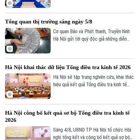
tổ chức tín dụng nâng cao hiệu quả vận
hành và cải thiện trải nghiệm khách hàng.
Tuy nhiên, để AI phát huy giá trị, các
Tổng quan thị trường sáng ngày 5/8
chuyên gia cho rằng điều quan trọng nhất
vẫn là chất lượng dữ liệu, hành lang pháp
Cơ quan Báo và Phát thanh, Truyền hình
lý và cơ chế quản trị rủi ro phù hợp.
Hà Nội gửi tới quý độc giả những diễn
biến mới nhất của thị trường sáng nay
(5/8) với thông tin về giá vàng và tỷ giá
ngoại tệ.
Hà Nội khai thác dữ liệu Tổng điều tra kinh tế 2026
Hà Nội sẽ tập trung nghiên cứu, khai thác
hiệu quả kết quả Tổng điều tra kinh tế
năm 2026 để phục vụ hoạch định chính
sách, xây dựng kịch bản phát triển kinh tế
- xã hội. Đây là chỉ đạo của Phó Chủ tịch
Hà Nội công bố kết quả sơ bộ Tổng điều tra kinh tế
UBND thành phố Hà Nội Nguyễn Xuân
Bản quyền thuộc về Cơ quan Báo và Phát thanh Truyền hình Hà Nội Giấy
2026
Lưu, Trưởng Ban Chỉ đạo Tổng điều tra
phép số: Số 63/GP-TTDT, cấp ngày 10/05/2023
kinh tế năm 2026 thành phố tại Hội nghị
Sáng 4/8, UBND TP Hà Nội tổ chức Hội
TRANG THÔNG TIN ĐIỆN TỬ
tổng kết và công bố kết quả sơ bộ Tổng
nghị tổng kết và công bố kết quả sơ bộ