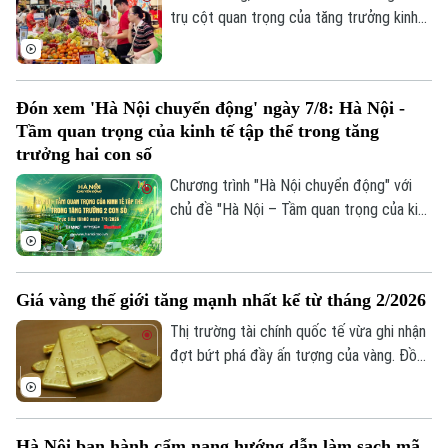
trụ cột quan trọng của tăng trưởng kinh
tế. Trong bối cảnh Việt Nam đặt mục tiêu
tăng trưởng hai con số, việc thúc đẩy
sức mua trong nước thông qua các
Đón xem 'Hà Nội chuyển động' ngày 7/8: Hà Nội -
chương trình khuyến mãi, kích cầu tiêu
Tầm quan trọng của kinh tế tập thể trong tăng
dùng đang trở thành giải pháp quan trọng,
trưởng hai con số
vừa hỗ trợ doanh nghiệp mở rộng thị
Chương trình "Hà Nội chuyển động" với
trường, vừa tạo thêm động lực cho tăng
chủ đề "Hà Nội – Tầm quan trọng của kinh
trưởng kinh tế.
tế tập thể trong tăng trưởng hai con số"
sẽ phát sóng trực tiếp trên các nền tảng
của Cơ quan Báo và phát thanh, truyền
Giá vàng thế giới tăng mạnh nhất kể từ tháng 2/2026
hình Hà Nội vào 19h hôm nay, ngày 7/8.
Thị trường tài chính quốc tế vừa ghi nhận
đợt bứt phá đầy ấn tượng của vàng. Đồng
USD suy yếu, lợi suất trái phiếu Kho bạc
Mỹ giảm và những tín hiệu tích cực từ
các cuộc đàm phán giữa Mỹ và Iran được
Hà Nội ban hành cẩm nang hướng dẫn làm sạch mã