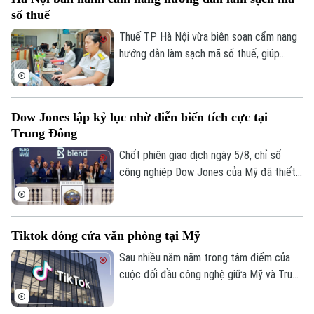
cho là các yếu tố làm thay đổi tâm lý của
số thuế
giới đầu tư.
Thuế TP Hà Nội vừa biên soạn cẩm nang
hướng dẫn làm sạch mã số thuế, giúp
người nộp thuế nhận biết trạng thái mã số
thuế, xử lý các trường hợp cần cập nhật
thông tin và hạn chế phát sinh vướng mắc
Dow Jones lập kỷ lục nhờ diễn biến tích cực tại
trong quá trình thực hiện nghĩa vụ thuế.
Trung Đông
Chốt phiên giao dịch ngày 5/8, chỉ số
Liên hệ đường dây nóng (bấm để gọi)
công nghiệp Dow Jones của Mỹ đã thiết
Tòa soạn
Tòa soạn
lập mức cao kỷ lục mới nhờ những tín hiệu
tiến triển hướng tới hòa bình tại khu vực
0865.116.699 (hotline)
0865.116.699
Trung Đông. Diễn biến này được kỳ vọng
Tiktok đóng cửa văn phòng tại Mỹ
sẽ giải tỏa bớt áp lực lạm phát toàn cầu.
Sau nhiều năm nằm trong tâm điểm của
cuộc đối đầu công nghệ giữa Mỹ và Trung
Quốc, số phận của TikTok tại thị trường
Mỹ đã dần ngã ngũ với một cấu trúc sở