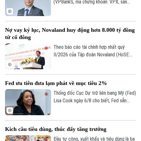
trên thị trường.
(VPBankS, mã chứng khoán: VPX, sàn
HoSE) vừa công bố nhận được đơn từ
nhiệm của ông Nguyễn Lương Tân - thành
viên HĐQT.
Nợ vay kỷ lục, Novaland huy động hơn 8.000 tỷ đồng
Theo dõi Hà Nội On
từ cổ đông
Theo báo cáo tài chính hợp nhất quý
II/2026 của Tập đoàn Novaland (HoSE:
NVL), nợ phải trả tiếp tục chiếm gần 75%
tổng nguồn vốn, tăng lên 193.400 tỷ đồng
vào cuối quý II. Với số tiền dự kiến huy
Fed ưu tiên đưa lạm phát về mục tiêu 2%
động hơn 8.006 tỷ đồng, Novaland sẽ ưu
tiên 5.953 tỷ đồng để thanh toán các
Thống đốc Cục Dự trữ liên bang Mỹ (Fed)
khoản nợ, nghĩa vụ tài chính và các khoản
Lisa Cook ngày 6/8 cho biết, Fed sẵn
phải trả quá hạn của công ty.
sàng tăng lãi suất trở lại nếu lạm phát
không giảm theo kỳ vọng, nhấn mạnh ưu
tiên hiện nay vẫn là đưa lạm phát về mục
Kích cầu tiêu dùng, thúc đẩy tăng trưởng
tiêu 2%.
Đầu tư công, xuất khẩu và tiêu dùng là ba