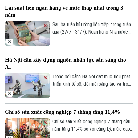
với ngày 3/8. Đối với vàng nhẫn niêm yết
Tin tức
Đã phát sóng
Lãi suất liên ngân hàng về mức thấp nhất trong 3
mức 136,5–140,5 triệu đồng/lượng (mua
Golf
năm
Sao
vào-bán ra), duy trì ổn định ở cả hai chiều
so với 3/8. Giá vàng thế giới sáng 4/8 giao
Sau ba tuần hút ròng liên tiếp, trong tuần
Điện ảnh
dịch quanh mức 4.055,5 USD/ounce, tăng
qua (27/7 - 31/7), Ngân hàng Nhà nước
1 USD/ounce so với cùng thời điểm 3/8.
đã quay đầu bơm ròng 12.323 tỷ đồng với
Thời trang
hai phiên hút ròng đầu tuần và ba phiên
bơm ròng cuối tuần. Lãi suất liên ngân
Âm nhạc
Hà Nội cần xây dựng nguồn nhân lực sẵn sàng cho
hàng qua đêm về dưới ngưỡng 1%/năm là
AI
tín hiệu cho thấy áp lực thanh khoản hệ
thống đã giảm mạnh, đặc biệt ở các kỳ
Trong bối cảnh Hà Nội đặt mục tiêu phát
hạn rất ngắn.
triển kinh tế số, đổi mới sáng tạo và trở
thành trung tâm công nghệ của cả nước,
xây dựng nguồn nhân lực sẵn sàng cho AI
không còn là lựa chọn mà đã trở thành
Chỉ số sản xuất công nghiệp 7 tháng tăng 11,4%
yêu cầu cấp thiết, quyết định năng lực
cạnh tranh của doanh nghiệp và của chính
Chỉ số sản xuất công nghiệp 7 tháng đầu
nền kinh tế Thủ đô.
năm tăng 11,4% so với cùng kỳ, mức cao
nhất trong nhiều năm trở lại đây. Kết quả