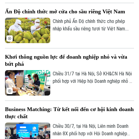
nhiên, để bứt phá, khu vực này vẫn cần
Số 3-5 Huỳnh Thúc Kháng-Phường Láng-Hà Nội
Ấn Độ chính thức mở cửa cho sầu riêng Việt Nam
thêm những giải pháp về vốn, công nghệ
và chuyển đổi số. Đây cũng là trọng tâm
Chính phủ Ấn Độ chính thức cho phép
Giám đốc: VŨ MINH TUẤN
của Diễn đàn Kinh tế Thủ đô 2026 do Sở
nhập khẩu sầu riêng tươi từ Việt Nam.
Phó Giám đốc: Nguyễn Kim Khiêm, Nguyễn Minh Đức, Nguyễn Thành Lợi
KH&CN Hà Nội phối hợp với Hiệp hội
Đáng chú ý, mặt hàng này không phải đáp
Doanh nghiệp nhỏ và vừa TP Hà Nội tổ
ứng điều kiện nhập khẩu đặc biệt, mở
chức.
thêm đầu ra tại thị trường hơn 1,4 tỷ dân
Khơi thông nguồn lực để doanh nghiệp nhỏ và vừa
cho ngành sầu riêng Việt Nam.
bứt phá
Chiều 31/7 tại Hà Nội, Sở KH&CN Hà Nội
phối hợp với Hiệp hội Doanh nghiệp nhỏ và
vừa TP tổ chức Diễn đàn Kinh tế Thủ đô
2026 với chủ đề "Doanh nghiệp nhỏ và
vừa Hà Nội ứng dụng AI và thương mại
Business Matching: Từ kết nối đến cơ hội kinh doanh
điện tử bứt phá tăng trưởng hai con số".
thực chất
Diễn đàn nhằm kết nối doanh nghiệp với
các nguồn lực về chính sách, công nghệ,
Chiều 30/7, tại Hà Nội, Liên minh Doanh
vốn và thị trường, tạo động lực bứt phá
nhân 8X phối hợp với Hội Doanh nghiệp