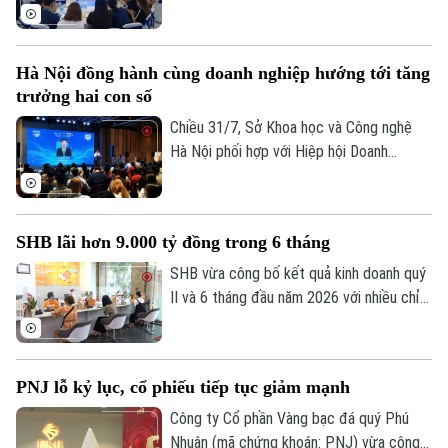
tăng trưởng trong thời gian tới.
trẻ Hà Nội tổ chức chương trình
“Talkshow Kinh tế vĩ mô Việt Nam 2026
và Business Matching - Hợp lực cường
Hà Nội đồng hành cùng doanh nghiệp hướng tới tăng
thịnh”. Sự kiện không chỉ cập nhật bức
trưởng hai con số
tranh kinh tế vĩ mô mà còn tạo diễn đàn
kết nối doanh nghiệp, thúc đẩy hợp tác và
Chiều 31/7, Sở Khoa học và Công nghệ
nâng cao năng lực cạnh tranh trong bối
Hà Nội phối hợp với Hiệp hội Doanh
cảnh nền kinh tế bước vào giai đoạn tăng
nghiệp nhỏ và vừa thành phố Hà Nội
trưởng mới.
(HANOISME) tổ chức Diễn đàn Kinh tế
Thủ đô 2026 với chủ đề “Doanh nghiệp
SHB lãi hơn 9.000 tỷ đồng trong 6 tháng
nhỏ và vừa Hà Nội ứng dụng AI và thương
mại điện tử bứt phá tăng trưởng hai con
SHB vừa công bố kết quả kinh doanh quý
số”.
II và 6 tháng đầu năm 2026 với nhiều chỉ
tiêu tăng trưởng tích cực. Lợi nhuận
trước thuế lũy kế đạt 9.092 tỷ đồng,
tương đương 51% kế hoạch năm 2026
PNJ lỗ kỷ lục, cổ phiếu tiếp tục giảm mạnh
được Đại hội đồng cổ đông thông qua.
Công ty Cổ phần Vàng bạc đá quý Phú
Nhuận (mã chứng khoán: PNJ) vừa công