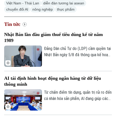
Việt Nam - Thái Lan
diễn đàn tương lai asean
chuyển đổi AI
nông nghiệp
thực phẩm
Tin tức
Nhật Bản lần đầu giảm thuế tiêu dùng kể từ năm
1989
Đảng Dân chủ Tự do (LDP) cầm quyền tại
Nhật Bản ngày 5/8 đã thông qua kế hoạch
do Thủ tướng Sanae Takaichi đề xuất,
nhằm cắt giảm thuế tiêu thụ đối với thực
phẩm. Nếu được Quốc hội phê chuẩn, đây
AI tái định hình hoạt động ngân hàng từ dữ liệu
sẽ là lần đầu tiên Nhật Bản cắt giảm thuế
thông minh
tiêu dùng kể từ khi sắc thuế này được áp
dụng vào năm 1989.
Từ chấm điểm tín dụng, quản trị rủi ro đến
cá nhân hóa sản phẩm, AI đang giúp các
tổ chức tín dụng nâng cao hiệu quả vận
hành và cải thiện trải nghiệm khách hàng.