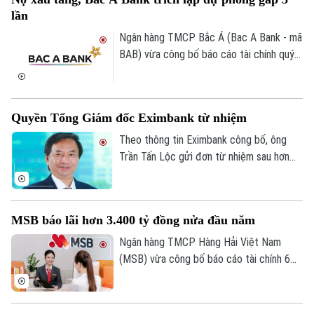
mại và từng bước xây dựng kinh tế số
lần
trên địa bàn.
Ngân hàng TMCP Bắc Á (Bac A Bank - mã
BAB) vừa công bố báo cáo tài chính quý
II/2026 với lợi nhuận trước thuế đạt 304
tỷ đồng, gần như đi ngang so với cùng kỳ
năm trước.
Quyền Tổng Giám đốc Eximbank từ nhiệm
Theo thông tin Eximbank công bố, ông
Liên hệ đường dây nóng (bấm để gọi)
Trần Tấn Lộc gửi đơn từ nhiệm sau hơn
Tòa soạn
Tòa soạn
một năm đảm nhiệm cương vị Quyền Tổng
giám đốc, kể từ tháng 7/2025. Sau khi
0865.116.699 (hotline)
0865.116.699
ông Lộc rời vị trí, Ban điều hành Eximbank
MSB báo lãi hơn 3.400 tỷ đồng nửa đầu năm
còn 6 thành viên.
Ngân hàng TMCP Hàng Hải Việt Nam
(MSB) vừa công bố báo cáo tài chính 6
tháng đầu năm 2026 với lợi nhuận trước
thuế đạt hơn 3.400 tỷ đồng. Tổng tài sản
của ngân hàng đạt gần 441.000 tỷ đồng,