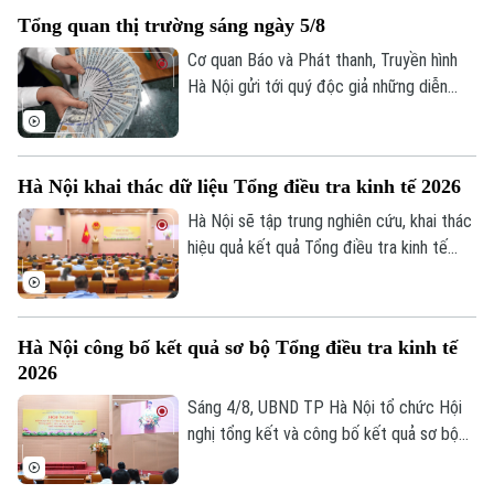
Tuy nhiên, để AI phát huy giá trị, các
Tổng quan thị trường sáng ngày 5/8
chuyên gia cho rằng điều quan trọng nhất
vẫn là chất lượng dữ liệu, hành lang pháp
Cơ quan Báo và Phát thanh, Truyền hình
lý và cơ chế quản trị rủi ro phù hợp.
Hà Nội gửi tới quý độc giả những diễn
biến mới nhất của thị trường sáng nay
(5/8) với thông tin về giá vàng và tỷ giá
ngoại tệ.
Hà Nội khai thác dữ liệu Tổng điều tra kinh tế 2026
Hà Nội sẽ tập trung nghiên cứu, khai thác
hiệu quả kết quả Tổng điều tra kinh tế
Chuyên mục
năm 2026 để phục vụ hoạch định chính
sách, xây dựng kịch bản phát triển kinh tế
Thời sự
- xã hội. Đây là chỉ đạo của Phó Chủ tịch
Hà Nội công bố kết quả sơ bộ Tổng điều tra kinh tế
UBND thành phố Hà Nội Nguyễn Xuân
Hà Nội
2026
Hà Nội
Lưu, Trưởng Ban Chỉ đạo Tổng điều tra
kinh tế năm 2026 thành phố tại Hội nghị
Sáng 4/8, UBND TP Hà Nội tổ chức Hội
Chính trị
Nhịp sống Hà Nội
tổng kết và công bố kết quả sơ bộ Tổng
nghị tổng kết và công bố kết quả sơ bộ
Thế giới
điều tra kinh tế năm 2026.
Tổng điều tra kinh tế năm 2026. Hội nghị
Xã hội
Người Hà Nội
do Phó Chủ tịch UBND thành phố Nguyễn
Tin tức