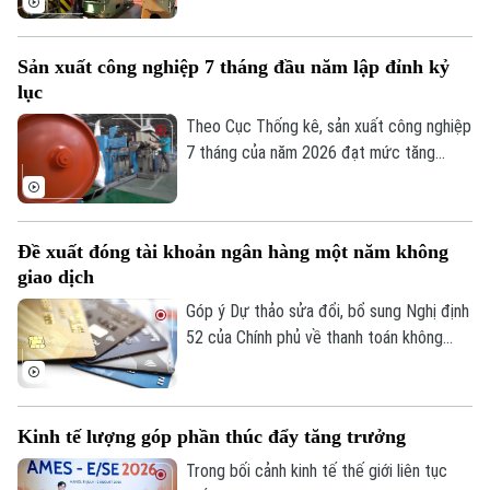
này cho thấy đà phục hồi và mở rộng sản
xuất tiếp tục được duy trì trên cả nước.
Sản xuất công nghiệp 7 tháng đầu năm lập đỉnh kỷ
lục
Theo Cục Thống kê, sản xuất công nghiệp
7 tháng của năm 2026 đạt mức tăng
11,4% so với cùng kỳ năm trước. Con số
này ghi nhận tốc độ tăng trưởng cao nhất
của giai đoạn này trong nhiều năm qua,
Đề xuất đóng tài khoản ngân hàng một năm không
phản ánh rõ nét đà phục hồi bền vững khi
giao dịch
so sánh với tốc độ tăng, giảm cùng kỳ của
giai đoạn 2019-2026.
Góp ý Dự thảo sửa đổi, bổ sung Nghị định
52 của Chính phủ về thanh toán không
dùng tiền mặt, nhiều ngân hàng đề xuất
được đóng tài khoản thanh toán không
phát sinh giao dịch trong một năm.
Kinh tế lượng góp phần thúc đẩy tăng trưởng
Trong bối cảnh kinh tế thế giới liên tục