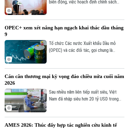
biến động, việc hoạch định chính sách
dựa trên dữ liệu và bằng chứng khoa học
ngày càng trở nên quan trọng. Đó cũng là
thông điệp xuyên suốt Hội nghị châu Á
Theo dõi Hà Nội On
OPEC+ xem xét nâng hạn ngạch khai thác dầu tháng
của Hiệp hội Kinh tế lượng khu vực Đông
9
Á và Đông Nam Á năm 2026 (AMES
2026), vừa bế mạc hôm nay tại Hà Nội
Tổ chức Các nước Xuất khẩu Dầu mỏ
sau ba ngày làm việc.
(OPEC) và các đối tác, gọi chung là
OPEC+, dự kiến sẽ tiếp tục nâng hạn
ngạch khai thác dầu trong tháng 9 tại
cuộc họp trực tuyến diễn ra vào tối 2/8.
Cán cân thương mại kỳ vọng đảo chiều nửa cuối năm
Động thái này diễn ra trong bối cảnh căng
2026
thẳng tại Trung Đông vẫn gây ra nhiều
gián đoạn đối với nguồn cung năng lượng
Sau nhiều năm liên tiếp xuất siêu, Việt
toàn cầu.
Nam đã nhập siêu hơn 20 tỷ USD trong
gần 7 tháng đầu năm 2026. Dù vậy, nhiều
chuyên gia cho rằng đây chưa phải tín
hiệu đáng lo ngại, bởi phần lớn kim ngạch
AMES 2026: Thúc đẩy hợp tác nghiên cứu kinh tế
nhập khẩu đang phục vụ đầu tư và sản