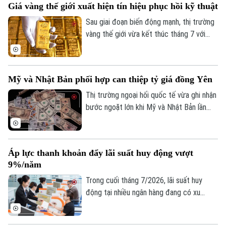
Giá vàng thế giới xuất hiện tín hiệu phục hồi kỹ thuật
tăng hơn 8% so với cuối năm 2025.
Sau giai đoạn biến động mạnh, thị trường
vàng thế giới vừa kết thúc tháng 7 với
những tín hiệu phục hồi kỹ thuật đáng chú
ý. Dù giá thế giới vừa trải qua một phiên
giảm sâu, song các chuyên gia nhận định
Mỹ và Nhật Bản phối hợp can thiệp tỷ giá đồng Yên
kim loại quý đang dần hình thành nền giá
vững chắc, tạo tiền đề cho khả năng đảo
Thị trường ngoại hối quốc tế vừa ghi nhận
chiều trong trung hạn.
bước ngoặt lớn khi Mỹ và Nhật Bản lần
đầu tiên sau gần 30 năm phối hợp can
thiệp trực tiếp để hỗ trợ đồng Yên. Động
thái này diễn ra trong bối cảnh đồng nội
Áp lực thanh khoản đẩy lãi suất huy động vượt
tệ Nhật Bản liên tục suy yếu, đe dọa đến
9%/năm
ổn định kinh tế khu vực.
Trong cuối tháng 7/2026, lãi suất huy
động tại nhiều ngân hàng đang có xu
hướng tăng trở lại, thậm chí vượt 9%/năm
với các kỳ hạn và điều kiện đặc biệt. Diễn