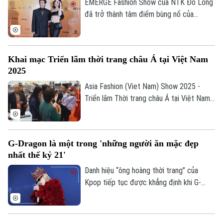
EMERGE Fashion Show của NTK Đỗ Long
đã trở thành tâm điểm bùng nổ của
truyền thông và giới mộ điệu khi hội tụ
hàng trăm ngôi sao đình đám – từ các
Hoa hậu, siêu mẫu hàng đầu cho đến dàn
Khai mạc Triển lãm thời trang châu Á tại Việt Nam
diễn viên, ca sĩ tên tuổi – biến sự kiện
2025
thành một trong những thảm đỏ rực rỡ
nhất của showbiz Việt.
Asia Fashion (Viet Nam) Show 2025 -
Triển lãm Thời trang châu Á tại Việt Nam
2025 đã chính thức khai mạc tại Trung
tâm Sky Expo Việt Nam, TP.HCM, quy tụ
các hiệp hội ngành hàng và khách hàng
G-Dragon là một trong 'những người ăn mặc đẹp
đến từ nhiều quốc gia.
nhất thế kỷ 21'
Danh hiệu “ông hoàng thời trang” của
Kpop tiếp tục được khẳng định khi G-
Dragon trở thành nghệ sĩ châu Á duy nhất
xuất hiện trong danh sách “Những người
ăn mặc đẹp nhất thế kỷ 21”.