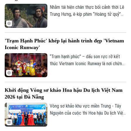
Nhằm tái hiện chân thực bối cảnh thời Lê
CỦA CƠ QUAN BÁO VÀ PHÁT THANH TRUYỀN HÌNH HÀ NỘI
Trung Hưng, ê-kíp phim “Hoàng tử quỷ”
Số 3-5 Huỳnh Thúc Kháng-Phường Láng-Hà Nội
đầu tư công phu vào thiết kế mỹ thuật và
phục trang, với hơn 500 bộ cổ phục được
Giám đốc: VŨ MINH TUẤN
chuẩn bị riêng, thể hiện sự chỉn chu và
Phó Giám đốc: Nguyễn Kim Khiêm, Nguyễn Minh Đức, Nguyễn Thành Lợi
'Trạm Hạnh Phúc' khép lại hành trình đẹp 'Vietnam
quy mô lớn của dự án.
Iconic Runway'
“Trạm hạnh phúc” – dấu son rực rỡ kết
thúc Vietnam Iconic Runway là nơi chứng
kiến màn tỏa sáng của hàng trăm người
mẫu nhí tài năng và lan toả nhiều niềm vui,
hạnh phúc thông qua nghệ thuật.
Khởi động Vòng sơ khảo Hoa hậu Du lịch Việt Nam
2026 tại Đà Nẵng
Vòng sơ khảo khu vực miền Trung - Tây
Nguyên của cuộc thi Hoa hậu Du lịch Việt
Nam 2026 đã chính thức khởi động tại
Cung Hội nghị Quốc tế (ICP) - Furama