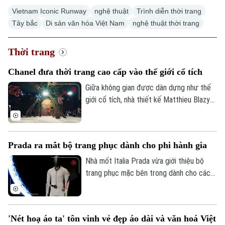
Vietnam Iconic Runway
nghệ thuật
Trình diễn thời trang
Tây bắc
Di sản văn hóa Việt Nam
nghệ thuật thời trang
Thời trang
Chanel đưa thời trang cao cấp vào thế giới cổ tích
Giữa không gian được dàn dựng như thế
giới cổ tích, nhà thiết kế Matthieu Blazy
đã trình làng bộ sưu tập thời trang cao
cấp thứ hai của mình cho nhà mốt Chanel,
kết hợp những chi tiết giàu trí tưởng
Prada ra mắt bộ trang phục dành cho phi hành gia
tượng với các thiết kế kinh điển làm nên
bản sắc thương hiệu.
Nhà mốt Italia Prada vừa giới thiệu bộ
trang phục mặc bên trong dành cho các
phi hành gia của NASA, đánh dấu bước
tiến mới của thương hiệu thời trang xa xỉ
này trong lĩnh vực công nghệ vũ trụ.
Chuyên mục
'Nét hoạ áo ta' tôn vinh vẻ đẹp áo dài và văn hoá Việt