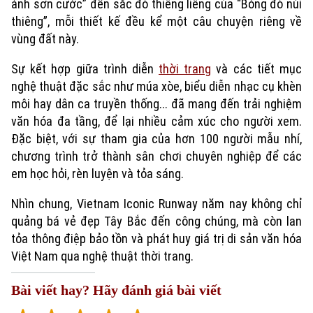
ảnh sơn cước” đến sắc đỏ thiêng liêng của “Bóng đỏ núi
thiêng”, mỗi thiết kế đều kể một câu chuyện riêng về
vùng đất này.
Sự kết hợp giữa trình diễn
thời trang
và các tiết mục
nghệ thuật đặc sắc như múa xòe, biểu diễn nhạc cụ khèn
môi hay dân ca truyền thống... đã mang đến trải nghiệm
văn hóa đa tầng, để lại nhiều cảm xúc cho người xem.
Đặc biệt, với sự tham gia của hơn 100 người mẫu nhí,
chương trình trở thành sân chơi chuyên nghiệp để các
Xu hướng
em học hỏi, rèn luyện và tỏa sáng.
Nhìn chung, Vietnam Iconic Runway năm nay không chỉ
quảng bá vẻ đẹp Tây Bắc đến công chúng, mà còn lan
tỏa thông điệp bảo tồn và phát huy giá trị di sản văn hóa
Việt Nam qua nghệ thuật thời trang.
Bài viết hay? Hãy đánh giá bài viết