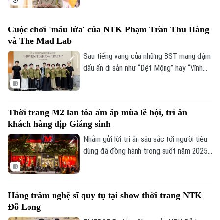
lễ Thời trang London sẽ diễn ra vào tháng
9 tới đây, đồng thời kiến tạo một hệ sinh
Cuộc chơi 'máu lửa' của NTK Phạm Trần Thu Hằng
thái kết nối văn hóa – cộng đồng –
và The Mad Lab
thương mại – sáng tạo giữa Việt Nam và
thế giới.
Sau tiếng vang của những BST mang đậm
dấu ấn di sản như “Dệt Mộng” hay “Vĩnh
Họa Thăng Long”, NTK gen Z Phạm Trần
Thu Hằng cùng team The Mad Lab lại tiếp
tục gây kinh ngạc khi tài trợ và thực hiện
Thời trang M2 lan tỏa ấm áp mùa lễ hội, tri ân
sản xuất hàng trăm bộ phục trang cho dự
khách hàng dịp Giáng sinh
án phim “Huyền Tình Dạ Trạch”.
Nhằm gửi lời tri ân sâu sắc tới người tiêu
dùng đã đồng hành trong suốt năm 2025,
Thời trang M2 triển khai chương trình
tặng quà Giáng sinh và ưu đãi cuối năm tại
hệ thống cửa hàng.
Hàng trăm nghệ sĩ quy tụ tại show thời trang NTK
Đỗ Long