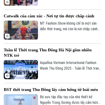
Trần Thu Hằng đã mang đến một dấu ấn
mạnh mẽ trên sàn diễn Thu Đông 2025
qua BST "Mad Room Infinity".
Catwalk của cảm xúc - Nơi tự tin được chắp cánh
MT Fashion Show không chỉ là một sàn
diễn thời trang, mà còn là nơi chắp cánh
ước mơ, nuôi dưỡng sự tự tin, bản lĩnh và
khả năng sáng tạo cho các bạn nhỏ.
Tuần lễ Thời trang Thu Đông Hà Nội gồm nhiều
NTK trẻ
Aquafina Vietnam International Fashion
Week Thu Đông 2025 - Tuần lễ Thời trang
Quốc tế Việt Nam Thu Đông là sự kiện
quy tụ nhiều nhà thiết kế nổi bật, trong đó
bao gồm những tên tuổi trẻ đến từ Việt
BST thời trang Thu Đông lấy cảm hứng từ loài mèo
Nam.
Bộ sưu tập đầu tay của nhà thiết kế
Nguyễn Trọng Dương được lấy cảm hứng