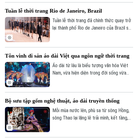
cùng nghệ thuật sắp đặt và thủ công
Tuần lễ thời trang Rio de Janeiro, Brazil
truyền thống.
Tuần lễ thời trang đã chính thức quay trở
lại thành phố Rio de Janeiro của Brazil sau
hơn một thập kỷ gián đoạn, với mục tiêu
thúc đẩy du lịch và nâng cao vị thế của
thời trang Brazil trên trường quốc tế.
Tôn vinh di sản áo dài Việt qua ngôn ngữ thời trang
Áo dài từ lâu là biểu tượng văn hóa Việt
Nam, vừa hiện diện trong đời sống vừa
truyền cảm hứng cho thời trang đương
đại. Tại Lễ hội Áo dài 2026, nhiều thiết kế
mới được giới thiệu, góp phần tôn vinh di
Bộ sưu tập gốm nghệ thuật, áo dài truyền thống
sản áo dài qua ngôn ngữ thời trang hiện
đại.
Mỗi mùa nước lên, phù sa từ sông Hồng,
sông Thao lại lặng lẽ trải mình, kết tầng,
kết vỉa suốt hàng triệu năm, tạo nên
những mỏ đất sét nguyên mộc – thứ “đất