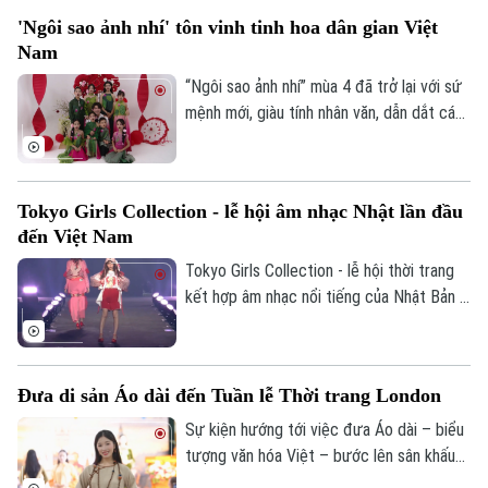
Việt cổ” nuôi dưỡng các làng nghề trứ
'Ngôi sao ảnh nhí' tôn vinh tinh hoa dân gian Việt
danh như Bát Tràng, Thổ Tang, Thổ Hà…
Nam
Từ mạch nguồn ấy, cùng với khát vọng
“Kiến tạo kỳ tích sông Hồng”, hành trình
“Ngôi sao ảnh nhí” mùa 4 đã trở lại với sứ
những hạt phù sa không dừng lại ở câu
mệnh mới, giàu tính nhân văn, dẫn dắt các
chuyện của thiên nhiên, mà tiếp tục chảy
tài năng nhí bước vào hành trình khám phá
trong sán
chiều sâu di sản dân tộc.
Tokyo Girls Collection - lễ hội âm nhạc Nhật lần đầu
đến Việt Nam
Tokyo Girls Collection - lễ hội thời trang
kết hợp âm nhạc nổi tiếng của Nhật Bản -
lần đầu tiên sẽ được tổ chức tại Việt
Nam, quy tụ dàn nghệ sĩ nổi tiếng hai quốc
gia.
Đưa di sản Áo dài đến Tuần lễ Thời trang London
Theo dõi Hà Nội On
Sự kiện hướng tới việc đưa Áo dài – biểu
tượng văn hóa Việt – bước lên sân khấu
thời trang quốc tế trong khuôn khổ Tuần