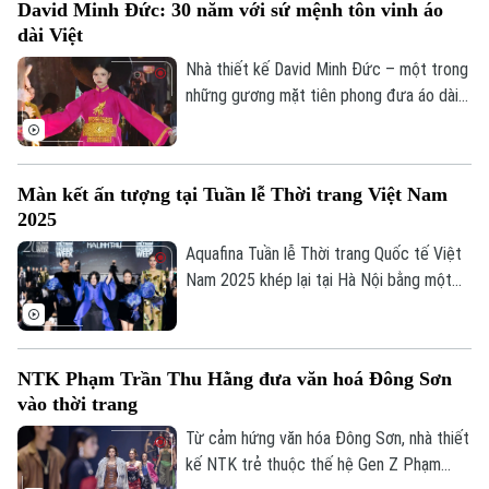
David Minh Đức: 30 năm với sứ mệnh tôn vinh áo
dài Việt
Nhà thiết kế David Minh Đức – một trong
những gương mặt tiên phong đưa áo dài
Việt lên sàn diễn quốc tế – đã tái xuất ấn
tượng bằng bộ sưu tập đặc biệt tại không
Liên hệ đường dây nóng (bấm để gọi)
gian giữa lòng Phố cổ Hà Nội.
Tòa soạn
Tòa soạn
Màn kết ấn tượng tại Tuần lễ Thời trang Việt Nam
2025
0865.116.699 (hotline)
0865.116.699
Aquafina Tuần lễ Thời trang Quốc tế Việt
Nam 2025 khép lại tại Hà Nội bằng một
màn kết rực rỡ vào tối 15/11 - nơi những
câu chuyện sáng tạo được kể bằng ánh
sáng, âm nhạc và thời trang.
NTK Phạm Trần Thu Hằng đưa văn hoá Đông Sơn
vào thời trang
Từ cảm hứng văn hóa Đông Sơn, nhà thiết
kế NTK trẻ thuộc thế hệ Gen Z Phạm