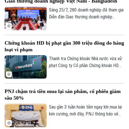
Giao thương doanh nghiệp Việt Nam - Bangladesh
không phải nộp lại các giấy tờ đã có trên
hệ thống.
Sáng 25/7, 280 doanh nghiệp đã tham gia
Diễn đàn Giao thương doanh nghiệp
Bangladesh - Việt Nam, và Kết nối giao
thương B2B 2026 do Bộ Công Thương tổ
chức theo hình thức trực tiếp và trực
Chứng khoán HD bị phạt gần 300 triệu đồng do hàng
tuyến.
loạt vi phạm
Thanh tra Chứng khoán Nhà nước vừa xử
phạt Công ty Cổ phần Chứng khoán HD
(HDS) tổng số tiền 282,5 triệu đồng do
nhiều vi phạm.
PNJ chậm trả tiền mua lại sản phẩm, cổ phiếu giảm
sâu 50%
Sau gần 3 tuần hoàn tiền ngay khi mua lại
kim cương, mới đây, PNJ thông báo sẽ
thay đổi phương thức thanh toán khi thu
lại sản phẩm, chuyển sang chia thành