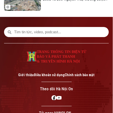
gọi là khu đô thị Cao Xà Lá do Công ty Cổ
phần Xavinco làm chủ đầu tư, đã nộp hơn
11.100 tỷ đồng vào ngân sách thành phố.
Thông tin từ báo cáo của UBND thành
phố Hà Nội.
TRANG THÔNG TIN ĐIỆN TỬ
BÁO VÀ PHÁT THANH
& TRUYỀN HÌNH HÀ NỘI
Giới thiệu
Điều khoản sử dụng
Chính sách bảo mật
Theo dõi Hà Nội On