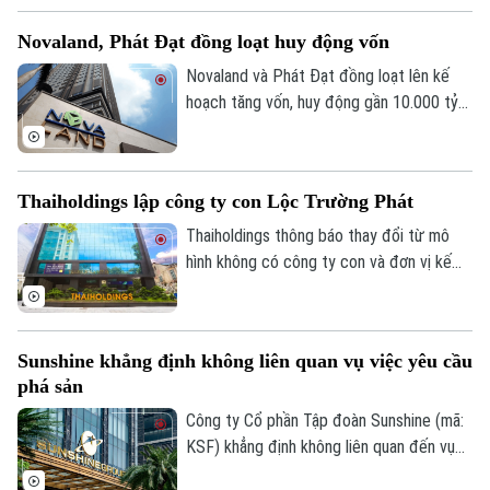
nhiều đợt thanh toán, khuyến khích đổi
Novaland, Phát Đạt đồng loạt huy động vốn
sang sản phẩm khác. Động thái này càng
làm cho giá cổ phiếu PNJ sụt giảm mạnh
Novaland và Phát Đạt đồng loạt lên kế
trên thị trường.
hoạch tăng vốn, huy động gần 10.000 tỷ
đồng nhằm cơ cấu tài chính và chuẩn bị
cho giai đoạn phục hồi.
Thaiholdings lập công ty con Lộc Trường Phát
Thaiholdings thông báo thay đổi từ mô
hình không có công ty con và đơn vị kế
toán trực thuộc sang mô hình có công ty
con, thực hiện công bố báo cáo tài chính
riêng và báo cáo tài chính hợp nhất do
Sunshine khẳng định không liên quan vụ việc yêu cầu
công ty con của THD đã hoàn thành thủ
phá sản
tục thành lập.
Công ty Cổ phần Tập đoàn Sunshine (mã:
KSF) khẳng định không liên quan đến vụ
việc yêu cầu mở thủ tục phá sản đang