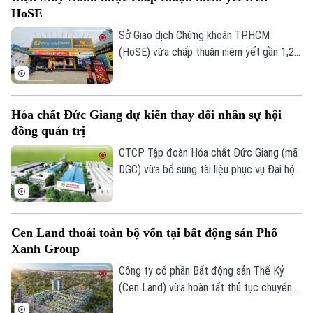
HoSE
Sở Giao dịch Chứng khoán TP.HCM
(HoSE) vừa chấp thuận niêm yết gần 1,27
tỷ cổ phiếu của Công ty Cổ phần Điện
Máy Xanh. Doanh nghiệp dự kiến giao dịch
phiên đầu tiên vào đầu tháng 8 với giá
Hóa chất Đức Giang dự kiến thay đổi nhân sự hội
tham chiếu 80.000 đồng/cổ phiếu, tương
Theo dõi Hà Nội On
đồng quản trị
đương mức giá chào bán trong đợt IPO.
CTCP Tập đoàn Hóa chất Đức Giang (mã
DGC) vừa bổ sung tài liệu phục vụ Đại hội
đồng cổ đông thường niên 2026, dự kiến
diễn ra ngày 13/8, với nội dung xin ý kiến
cổ đông miễn nhiệm ông Lưu Bách Đạt và
Cen Land thoái toàn bộ vốn tại bất động sản Phố
ông Nguyễn Quốc Trung do hai cá nhân
Xanh Group
này đang bị khởi tố theo quyết định của
Cơ quan Cảnh sát điều tra, Bộ Công an.
Công ty cổ phần Bất động sản Thế Kỷ
(Cen Land) vừa hoàn tất thủ tục chuyển
nhượng toàn bộ 51% cổ phần nắm giữ tại