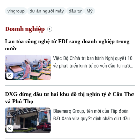
vingroup
dự án người máy
đầu tư
Mỹ
Doanh nghiệp
Lan tỏa công nghệ từ FDI sang doanh nghiệp trong
nước
Việc Bộ Chính trị ban hành Nghị quyết 10
về phát triển kinh tế có vốn đầu tư nước
ngoài được kỳ vọng tạo thêm động lực
thu hút dòng vốn chất lượng cao, đồng
thời thúc đẩy chuyển giao công nghệ và
DXG dừng đầu tư hai khu đô thị nghìn tỷ ở Cần Thơ
nâng cao năng lực doanh nghiệp trong
và Phú Thọ
nước.
Bluemarq Group, tên mới của Tập đoàn
Đất Xanh vừa quyết định chấm dứt đầu
tư hai dự án khu đô thị tại Cần Thơ và Phú
Thọ do chưa triển khai và không còn phù