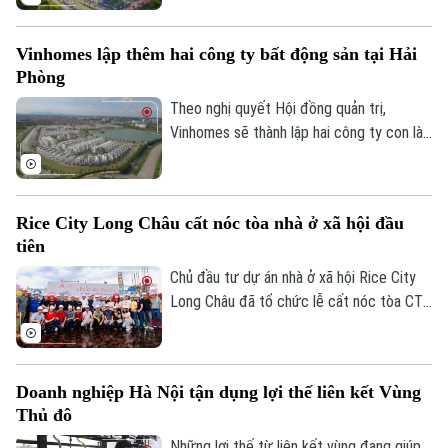
Công ty cổ phần Dịch vụ và Đầu tư Bất
động sản Phố Xanh Group vào ngày
Vinhomes lập thêm hai công ty bất động sản tại Hải
24/07/2026.
Phòng
Theo nghị quyết Hội đồng quản trị,
Vinhomes sẽ thành lập hai công ty con là
Công ty TNHH Clairmont 1 và Công ty
TNHH Clairmont 2, cùng đặt trụ sở tại
phường Hồng Bàng, thành phố Hải Phòng.
Rice City Long Châu cất nóc tòa nhà ở xã hội đầu
tiên
Chủ đầu tư dự án nhà ở xã hội Rice City
Long Châu đã tổ chức lễ cất nóc tòa CT1
tại phường Bồ Đề, thành phố Hà Nội. Dự
án được xây dựng trên diện tích 6ha với 3
toà chung cư cung cấp khoảng 1.900 căn
Doanh nghiệp Hà Nội tận dụng lợi thế liên kết Vùng
hộ.
Thủ đô
Những lợi thế từ liên kết vùng đang giúp