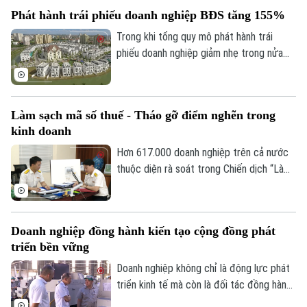
hợp với chiến lược đầu tư mới.
Phát hành trái phiếu doanh nghiệp BĐS tăng 155%
Trong khi tổng quy mô phát hành trái
phiếu doanh nghiệp giảm nhẹ trong nửa
đầu năm 2026, nhóm bất động sản ghi
nhận đà phục hồi mạnh mẽ về huy động
vốn.
Làm sạch mã số thuế - Tháo gỡ điểm nghẽn trong
kinh doanh
Hơn 617.000 doanh nghiệp trên cả nước
thuộc diện rà soát trong Chiến dịch “Làm
sạch mã số thuế - Tháo gỡ điểm nghẽn
trong kinh doanh”. Chiến dịch được Cục
Chuyên mục
Thuế triển khai thống nhất trong toàn
Doanh nghiệp đồng hành kiến tạo cộng đồng phát
Thời sự
ngành, nhằm xử lý hồ sơ tồn đọng, ngăn
triển bền vững
chặn việc lợi dụng pháp nhân, thông tin cá
nhân để vi phạm pháp luật.
Doanh nghiệp không chỉ là động lực phát
Hà Nội
Hà Nội
triển kinh tế mà còn là đối tác đồng hành
cùng chính quyền kiến tạo cộng đồng
Chính trị