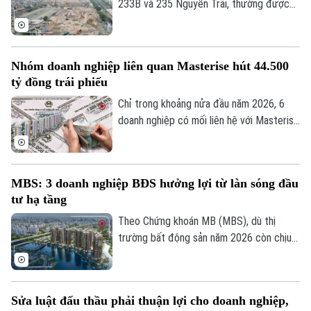
233B và 235 Nguyễn Trãi, thường được
gọi là khu đô thị Cao Xà Lá do Công ty Cổ
phần Xavinco làm chủ đầu tư, đã nộp hơn
11.100 tỷ đồng vào ngân sách thành phố.
Nhóm doanh nghiệp liên quan Masterise hút 44.500
Thông tin từ báo cáo của UBND thành
tỷ đồng trái phiếu
phố Hà Nội.
Chỉ trong khoảng nửa đầu năm 2026, 6
doanh nghiệp có mối liên hệ với Masterise
đã hút tới 44.5 ngàn tỷ đồng từ trái phiếu.
MBS: 3 doanh nghiệp BĐS hưởng lợi từ làn sóng đầu
tư hạ tầng
Theo Chứng khoán MB (MBS), dù thị
trường bất động sản năm 2026 còn chịu
áp lực từ mặt bằng lãi suất cao và thanh
khoản chưa phục hồi hoàn toàn, việc đẩy
mạnh đầu tư hạ tầng sẽ là động lực tăng
Sửa luật đấu thầu phải thuận lợi cho doanh nghiệp,
trưởng dài hạn của ngành, đồng thời chỉ ra