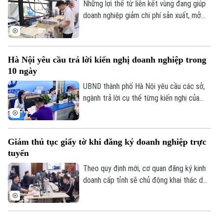
Những lợi thế từ liên kết vùng đang giúp
doanh nghiệp giảm chi phí sản xuất, mở
rộng thị trường và tăng khả năng tham gia
Theo dõi Hà Nội On
sâu hơn vào chuỗi cung ứng toàn cầu. Đây
cũng được xem là một trong những động
Hà Nội yêu cầu trả lời kiến nghị doanh nghiệp trong
lực quan trọng để Hà Nội hiện thực hóa
10 ngày
mục tiêu tăng trưởng hai con số trong
năm nay.
UBND thành phố Hà Nội yêu cầu các sở,
ngành trả lời cụ thể từng kiến nghị của
doanh nghiệp trong thời hạn tối đa 10
ngày, nhằm rút ngắn thời gian xử lý, cải
thiện môi trường đầu tư, kinh doanh và hỗ
Giảm thủ tục giấy tờ khi đăng ký doanh nghiệp trực
trợ mục tiêu tăng trưởng kinh tế năm
tuyến
2026.
Theo quy định mới, cơ quan đăng ký kinh
doanh cấp tỉnh sẽ chủ động khai thác dữ
liệu từ Cơ sở dữ liệu quốc gia về đăng ký
doanh nghiệp và các cơ sở dữ liệu chuyên
ngành. Vì vậy, người dân và doanh nghiệp