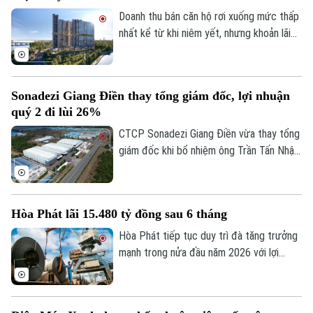
thị trường, xuất khẩu gỗ của Việt Nam
Doanh thu bán căn hộ rơi xuống mức thấp
Golf
Sao
vẫn duy trì vị thế dẫn đầu nhờ khả năng
nhất kể từ khi niêm yết, nhưng khoản lãi
thích ứng linh hoạt với biến động thị
từ thương vụ thâu tóm doanh nghiệp triển
Điện ảnh
trường.
khai dự án The Gió Riverside, giúp An Gia
lập kỷ lục lợi nhuận quý 2/2026.
Thời trang
Sonadezi Giang Điền thay tổng giám đốc, lợi nhuận
quý 2 đi lùi 26%
Âm nhạc
CTCP Sonadezi Giang Điền vừa thay tổng
giám đốc khi bổ nhiệm ông Trần Tấn Nhật
thay ông Hoàng Sỹ Quyết, trong bối cảnh
doanh nghiệp ghi nhận lợi nhuận sau thuế
quý II/2026 giảm 26% do chi phí tài chính
Hòa Phát lãi 15.480 tỷ đồng sau 6 tháng
tăng đột biến.
Hòa Phát tiếp tục duy trì đà tăng trưởng
mạnh trong nửa đầu năm 2026 với lợi
nhuận sau thuế đạt 15.480 tỷ đồng, tăng
103% so với cùng kỳ và hoàn thành 70%
kế hoạch lợi nhuận cả năm.