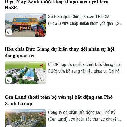
Điện Máy Xanh được chấp thuận niêm yết trên
HoSE
Sở Giao dịch Chứng khoán TP.HCM
(HoSE) vừa chấp thuận niêm yết gần 1,27
tỷ cổ phiếu của Công ty Cổ phần Điện
Máy Xanh. Doanh nghiệp dự kiến giao dịch
phiên đầu tiên vào đầu tháng 8 với giá
Hóa chất Đức Giang dự kiến thay đổi nhân sự hội
tham chiếu 80.000 đồng/cổ phiếu, tương
đồng quản trị
đương mức giá chào bán trong đợt IPO.
CTCP Tập đoàn Hóa chất Đức Giang (mã
DGC) vừa bổ sung tài liệu phục vụ Đại hội
đồng cổ đông thường niên 2026, dự kiến
diễn ra ngày 13/8, với nội dung xin ý kiến
cổ đông miễn nhiệm ông Lưu Bách Đạt và
Cen Land thoái toàn bộ vốn tại bất động sản Phố
ông Nguyễn Quốc Trung do hai cá nhân
Xanh Group
này đang bị khởi tố theo quyết định của
Cơ quan Cảnh sát điều tra, Bộ Công an.
Công ty cổ phần Bất động sản Thế Kỷ
(Cen Land) vừa hoàn tất thủ tục chuyển
nhượng toàn bộ 51% cổ phần nắm giữ tại