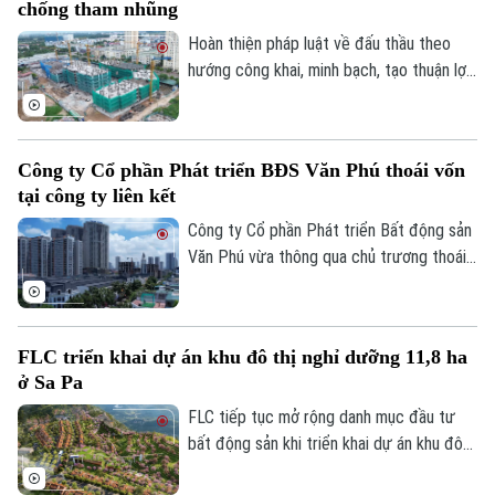
chống tham nhũng
ba doanh nghiệp được kỳ vọng hưởng lợi
từ làn sóng đầu tư hạ tầng và các dự án
Hoàn thiện pháp luật về đấu thầu theo
quy mô lớn.
hướng công khai, minh bạch, tạo thuận lợi
cho doanh nghiệp nhưng vẫn bảo đảm
kiểm soát chặt chẽ, phòng chống tham
nhũng, lãng phí là yêu cầu được Phó Thủ
Công ty Cổ phần Phát triển BĐS Văn Phú thoái vốn
tướng Thường trực Chính phủ Phạm Gia
tại công ty liên kết
Túc đưa ra tại buổi làm việc với Bộ Tài
chính và các bộ, ngành về rà soát, sửa đổi
Công ty Cổ phần Phát triển Bất động sản
Luật Đấu thầu.
Văn Phú vừa thông qua chủ trương thoái
toàn bộ vốn tại một công ty liên kết hoạt
động trong lĩnh vực bất động sản, đồng
thời tiếp tục tái cơ cấu danh mục đầu tư
FLC triển khai dự án khu đô thị nghỉ dưỡng 11,8 ha
thông qua tăng sở hữu tại một công ty
ở Sa Pa
khách sạn và thành lập doanh nghiệp tư
vấn mới.
FLC tiếp tục mở rộng danh mục đầu tư
bất động sản khi triển khai dự án khu đô
thị nghỉ dưỡng quy mô gần 12 ha tại trung