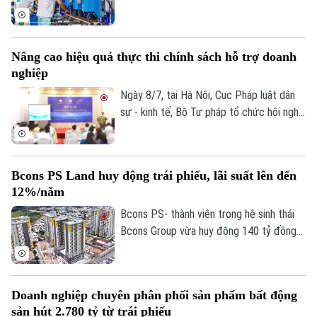
khe, ESG không còn là lựa chọn mà đã trở
Giám đốc: VŨ MINH TUẤN
thành yêu cầu tất yếu. Nhiều doanh
nghiệp Việt đang chủ động chuyển đổi để
Phó Giám đốc: Nguyễn Kim Khiêm, Nguyễn Minh Đức, Nguyễn Thành Lợi
Nâng cao hiệu quả thực thi chính sách hỗ trợ doanh
nâng cao năng lực cạnh tranh và mở rộng
nghiệp
cơ hội tham gia chuỗi cung ứng toàn cầu.
Ngày 8/7, tại Hà Nội, Cục Pháp luật dân
sự - kinh tế, Bộ Tư pháp tổ chức hội nghị
“Nâng cao hiệu quả thực thi chính sách hỗ
trợ doanh nghiệp vừa và nhỏ, hộ kinh
doanh - góc nhìn pháp luật và thực tiễn”.
Bcons PS Land huy động trái phiếu, lãi suất lên đến
12%/năm
Bcons PS- thành viên trong hệ sinh thái
Bcons Group vừa huy động 140 tỷ đồng
thông qua phát hành lô trái phiếu mã
BPS12602, kỳ hạn 4 năm, lãi suất
12%/năm.
Doanh nghiệp chuyên phân phối sản phẩm bất động
sản hút 2.780 tỷ từ trái phiếu