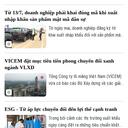
tâm Sa Pa. Đây là dự án bất động sản thứ
hai được doanh nghiệp khởi động trong
Từ 13/7, doanh nghiệp phải khai đúng mã khi xuất
năm nay.
nhập khẩu sản phẩm mật mã dân sự
Từ ngày mai, doanh nghiệp đăng ký tờ
khai xuất nhập khẩu đối với sản phẩm mật
mã dân sự thuộc diện quản lý theo giấy
phép phải khai đúng chỉ tiêu “Mã văn bản
pháp quy khác” theo quy định mới. Việc
VICEM đặt mục tiêu tiên phong chuyển đổi xanh
khai sai hoặc khai thiếu có thể phải sửa
ngành VLXD
đổi, bổ sung tờ khai và bị xem xét kiểm
tra sau thông quan.
Tổng Công ty Xi măng Việt Nam (VICEM)
vừa có báo cáo Bộ Xây dựng về các giải
pháp nâng cao hiệu quả hoạt động sản
Bản quyền thuộc về Cơ quan Báo và Phát thanh Truyền hình Hà Nội Giấy
xuất, kinh doanh và chiến lược phát triển
phép số: Số 63/GP-TTDT, cấp ngày 10/05/2023
ngành vật liệu xây dựng theo hướng xanh,
TRANG THÔNG TIN ĐIỆN TỬ
ESG - Từ áp lực chuyển đổi đến lợi thế cạnh tranh
hiện đại, góp phần thực hiện mục tiêu
CỦA CƠ QUAN BÁO VÀ PHÁT THANH TRUYỀN HÌNH HÀ NỘI
tăng trưởng của ngành Xây dựng.
Trong bối cảnh các thị trường xuất khẩu
ngày càng đặt ra những tiêu chuẩn khắt
Số 3-5 Huỳnh Thúc Kháng-Phường Láng-Hà Nội