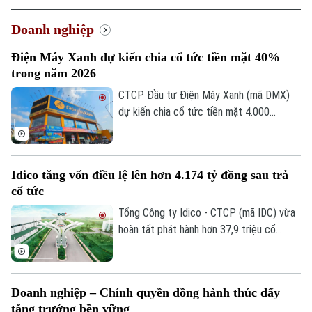
Doanh nghiệp
Điện Máy Xanh dự kiến chia cổ tức tiền mặt 40%
trong năm 2026
CTCP Đầu tư Điện Máy Xanh (mã DMX)
Xu hướng
dự kiến chia cổ tức tiền mặt 4.000
đồng/cổ phiếu từ lợi nhuận năm 2025,
thời gian thanh toán vào ngày 26/8/2026.
Với lợi nhuận năm 2026, doanh nghiệp tiếp
Idico tăng vốn điều lệ lên hơn 4.174 tỷ đồng sau trả
tục lên kế hoạch chia 4.000 đồng/cổ
cổ tức
phiếu, tương đương tỷ lệ 40%, dự kiến
thực hiện thành hai đợt.
Tổng Công ty Idico - CTCP (mã IDC) vừa
hoàn tất phát hành hơn 37,9 triệu cổ
phiếu để trả cổ tức năm 2025 cho 11.908
cổ đông, theo tỷ lệ 100:10. Tổng giá trị
phát hành theo mệnh giá gần 379,5 tỷ
Doanh nghiệp – Chính quyền đồng hành thúc đẩy
đồng, nguồn vốn từ lợi nhuận sau thuế
tăng trưởng bền vững