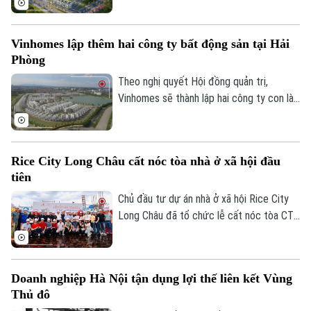
Công ty cổ phần Dịch vụ và Đầu tư Bất
động sản Phố Xanh Group vào ngày
Vinhomes lập thêm hai công ty bất động sản tại Hải
24/07/2026.
Phòng
Theo nghị quyết Hội đồng quản trị,
Vinhomes sẽ thành lập hai công ty con là
Công ty TNHH Clairmont 1 và Công ty
TNHH Clairmont 2, cùng đặt trụ sở tại
phường Hồng Bàng, thành phố Hải Phòng.
Rice City Long Châu cất nóc tòa nhà ở xã hội đầu
tiên
Chủ đầu tư dự án nhà ở xã hội Rice City
Long Châu đã tổ chức lễ cất nóc tòa CT1
tại phường Bồ Đề, thành phố Hà Nội. Dự
án được xây dựng trên diện tích 6ha với 3
toà chung cư cung cấp khoảng 1.900 căn
Doanh nghiệp Hà Nội tận dụng lợi thế liên kết Vùng
hộ.
Thủ đô