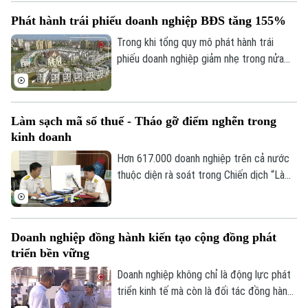
hợp với chiến lược đầu tư mới.
Phát hành trái phiếu doanh nghiệp BĐS tăng 155%
Trong khi tổng quy mô phát hành trái
phiếu doanh nghiệp giảm nhẹ trong nửa
đầu năm 2026, nhóm bất động sản ghi
nhận đà phục hồi mạnh mẽ về huy động
vốn.
Làm sạch mã số thuế - Tháo gỡ điểm nghẽn trong
kinh doanh
Hơn 617.000 doanh nghiệp trên cả nước
thuộc diện rà soát trong Chiến dịch “Làm
sạch mã số thuế - Tháo gỡ điểm nghẽn
trong kinh doanh”. Chiến dịch được Cục
Thuế triển khai thống nhất trong toàn
Doanh nghiệp đồng hành kiến tạo cộng đồng phát
ngành, nhằm xử lý hồ sơ tồn đọng, ngăn
triển bền vững
chặn việc lợi dụng pháp nhân, thông tin cá
nhân để vi phạm pháp luật.
Doanh nghiệp không chỉ là động lực phát
triển kinh tế mà còn là đối tác đồng hành
cùng chính quyền kiến tạo cộng đồng