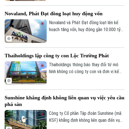
lại sản phẩm, chuyển sang chia thành
nhiều đợt thanh toán, khuyến khích đổi
Novaland, Phát Đạt đồng loạt huy động vốn
sang sản phẩm khác. Động thái này càng
làm cho giá cổ phiếu PNJ sụt giảm mạnh
Novaland và Phát Đạt đồng loạt lên kế
trên thị trường.
hoạch tăng vốn, huy động gần 10.000 tỷ
đồng nhằm cơ cấu tài chính và chuẩn bị
cho giai đoạn phục hồi.
Thaiholdings lập công ty con Lộc Trường Phát
Thaiholdings thông báo thay đổi từ mô
hình không có công ty con và đơn vị kế
toán trực thuộc sang mô hình có công ty
con, thực hiện công bố báo cáo tài chính
riêng và báo cáo tài chính hợp nhất do
Sunshine khẳng định không liên quan vụ việc yêu cầu
công ty con của THD đã hoàn thành thủ
phá sản
tục thành lập.
Công ty Cổ phần Tập đoàn Sunshine (mã:
KSF) khẳng định không liên quan đến vụ
việc yêu cầu mở thủ tục phá sản đang