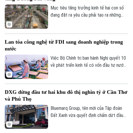
chưa phân phối.
Mục tiêu tăng trưởng kinh tế hai con số
đang đặt ra yêu cầu phải tạo ra những
động lực phát triển mới cho nền kinh tế
nhưng tăng trưởng nhanh chỉ thực sự bền
vững khi được xây dựng trên nền tảng
Lan tỏa công nghệ từ FDI sang doanh nghiệp trong
khoa học công nghệ, đổi mới sáng tạo,
nước
chuyển đổi số và chuyển đổi xanh. Và vai
trò kiến tạo của chính quyền là yếu tố
Việc Bộ Chính trị ban hành Nghị quyết 10
quan trọng để hiện thực hóa mục tiêu này.
về phát triển kinh tế có vốn đầu tư nước
ngoài được kỳ vọng tạo thêm động lực
thu hút dòng vốn chất lượng cao, đồng
thời thúc đẩy chuyển giao công nghệ và
DXG dừng đầu tư hai khu đô thị nghìn tỷ ở Cần Thơ
nâng cao năng lực doanh nghiệp trong
và Phú Thọ
nước.
Bluemarq Group, tên mới của Tập đoàn
Đất Xanh vừa quyết định chấm dứt đầu
tư hai dự án khu đô thị tại Cần Thơ và Phú
Thọ do chưa triển khai và không còn phù