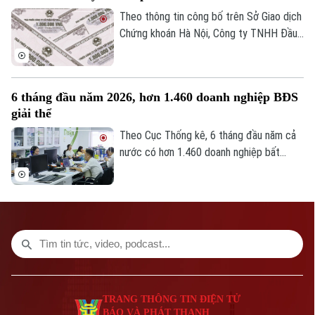
Theo thông tin công bố trên Sở Giao dịch
Chứng khoán Hà Nội, Công ty TNHH Đầu
tư Starbay Hà Nội đã hoàn tất đợt phát
hành riêng lẻ lô trái phiếu STA12601 với
tổng giá trị 2.780 tỷ đồng. Đây là lô trái
6 tháng đầu năm 2026, hơn 1.460 doanh nghiệp BĐS
phiếu đầu tiên của doanh nghiệp này.
giải thể
Theo Cục Thống kê, 6 tháng đầu năm cả
nước có hơn 1.460 doanh nghiệp bất
động sản giải thể, tăng hơn 120% so với
cùng kỳ. Gần 3.000 doanh nghiệp tạm
dừng hoạt động cho thấy quá trình sàng
lọc đang diễn ra mạnh mẽ.
TRANG THÔNG TIN ĐIỆN TỬ
BÁO VÀ PHÁT THANH