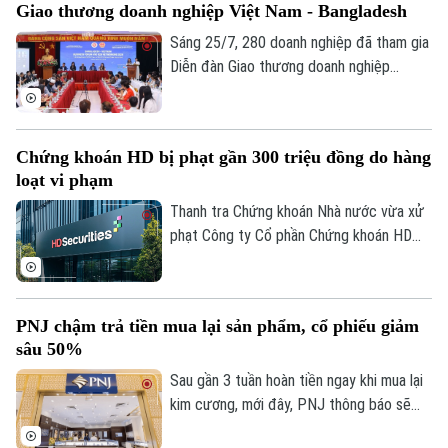
Giao thương doanh nghiệp Việt Nam - Bangladesh
không phải nộp lại các giấy tờ đã có trên
hệ thống.
Sáng 25/7, 280 doanh nghiệp đã tham gia
Diễn đàn Giao thương doanh nghiệp
Bangladesh - Việt Nam, và Kết nối giao
thương B2B 2026 do Bộ Công Thương tổ
chức theo hình thức trực tiếp và trực
Chứng khoán HD bị phạt gần 300 triệu đồng do hàng
tuyến.
loạt vi phạm
Thanh tra Chứng khoán Nhà nước vừa xử
phạt Công ty Cổ phần Chứng khoán HD
(HDS) tổng số tiền 282,5 triệu đồng do
nhiều vi phạm.
PNJ chậm trả tiền mua lại sản phẩm, cổ phiếu giảm
sâu 50%
Sau gần 3 tuần hoàn tiền ngay khi mua lại
kim cương, mới đây, PNJ thông báo sẽ
thay đổi phương thức thanh toán khi thu