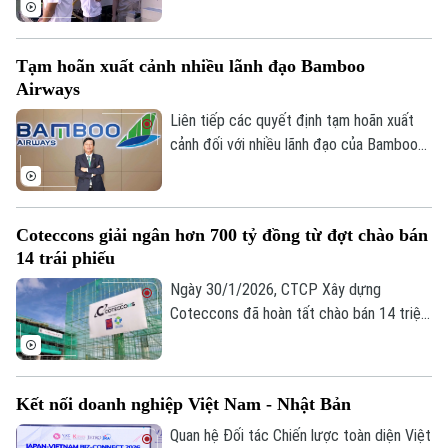
phát triển bền vững. Tại hai xã thí điểm
mô hình xã phường xã hội chủ nghĩa là Thư
Tạm hoãn xuất cảnh nhiều lãnh đạo Bamboo
Lâm và Phúc Thịnh, nhiều doanh nghiệp đã
Airways
sẵn sàng chung tay, góp nguồn lực và
đồng hành cùng địa phương để hiện thực
Liên tiếp các quyết định tạm hoãn xuất
hóa các mục tiêu của đề án.
cảnh đối với nhiều lãnh đạo của Bamboo
Airways đang thu hút sự quan tâm của dư
luận và giới đầu tư. Động thái này làm dấy
lên nhiều câu hỏi về tình hình của doanh
Chuyên mục
Coteccons giải ngân hơn 700 tỷ đồng từ đợt chào bán
nghiệp.
14 trái phiếu
Thời sự
Ngày 30/1/2026, CTCP Xây dựng
Coteccons đã hoàn tất chào bán 14 triệu
Hà Nội
Hà Nội
trái phiếu với giá 100.000 đồng/trái phiếu,
qua đó huy động thành công 1.400 tỷ
Chính trị
Nhịp sống Hà Nội
Thế giới
đồng.
Kết nối doanh nghiệp Việt Nam - Nhật Bản
Xã hội
Người Hà Nội
Tin tức
Quan hệ Đối tác Chiến lược toàn diện Việt
Kinh tế