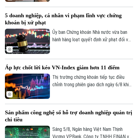
trong bối cảnh thị trường trải qua một
tháng biến động mạnh. Tính đến cuối
5 doanh nghiệp, cá nhân vi phạm lĩnh vực chứng
tháng 7, thị trường có 13,66 triệu tài
khoán bị xử phạt
khoản giao dịch chứng khoán, tăng hơn
227.300 tài khoản so với cuối tháng 6.
Ủy ban Chứng khoán Nhà nước vừa ban
hành hàng loạt quyết định xử phạt đối với
các tổ chức, cá nhân vi phạm quy định
trong lĩnh vực chứng khoán. Chỉ trong thời
gian từ ngày 31/7 đến 4/8, tổng số tiền
Áp lực chốt lời kéo VN-Index giảm hơn 11 điểm
xử phạt lên tới hơn 572 triệu đồng.
Thị trường chứng khoán tiếp tục điều
chỉnh trong phiên giao dịch ngày 6/8 khi
áp lực chốt lời gia tăng ở nhóm cổ phiếu
vốn hóa lớn. Dù lực bán không quá mạnh,
dòng tiền thận trọng khiến chỉ số không
Sản phẩm công nghệ số hỗ trợ doanh nghiệp quản trị
thể phục hồi. Kết phiên, VN-Index giảm
chi tiêu
11,68 điểm, xuống mức 1.764,78 điểm;
HNX-Index cũng giảm 0,95 điểm xuống
Sáng 5/8, Ngân hàng Việt Nam Thịnh
mức 292,64 điểm.
Vượng VPBank, Công ty TNHH FINAN và