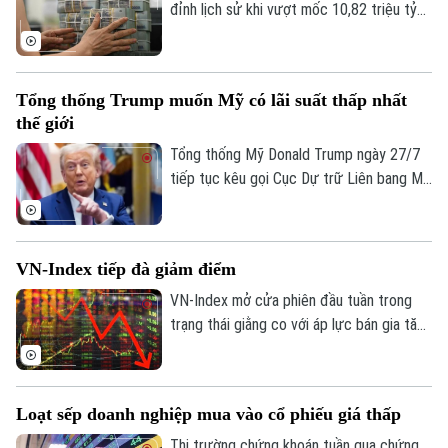
đỉnh lịch sử khi vượt mốc 10,82 triệu tỷ
đồng vào cuối tháng 5. Theo số liệu mới
nhất từ Ngân hàng Nhà nước, tiền gửi cá
nhân tại các tổ chức tín dụng vẫn duy trì
Tổng thống Trump muốn Mỹ có lãi suất thấp nhất
đà tăng trưởng liên tục.
thế giới
Tổng thống Mỹ Donald Trump ngày 27/7
tiếp tục kêu gọi Cục Dự trữ Liên bang Mỹ
(Fed) hạ lãi suất. Ông cho rằng Mỹ cần
duy trì mức lãi suất thấp nhất thế giới
nhằm hỗ trợ nền kinh tế.
VN-Index tiếp đà giảm điểm
VN-Index mở cửa phiên đầu tuần trong
trạng thái giằng co với áp lực bán gia tăng
mạnh về cuối phiên khiến VN-Index lao
dốc.
Loạt sếp doanh nghiệp mua vào cổ phiếu giá thấp
Thị trường chứng khoán tuần qua chứng