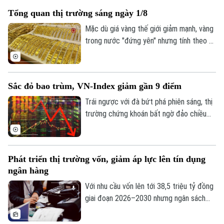
vàng khá thưa vắng.
Tổng quan thị trường sáng ngày 1/8
Mặc dù giá vàng thế giới giảm mạnh, vàng
trong nước "đứng yên" nhưng tính theo tỷ
giá quy đổi hiện nay, giá vàng trong nước
sáng 1/8 vẫn cao hơn thế giới khoảng 13
Theo dõi Hà Nội On
triệu đồng/lượng (chưa bao gồm thuế,
Sắc đỏ bao trùm, VN-Index giảm gần 9 điểm
phí).
Trái ngược với đà bứt phá phiên sáng, thị
trường chứng khoán bất ngờ đảo chiều
giằng co trong phiên chiều. Áp lực bán
tháo gia tăng mạnh về cuối phiên đã kéo
hàng loạt nhóm ngành chìm trong sắc đỏ,
Phát triển thị trường vốn, giảm áp lực lên tín dụng
ghi nhận tới 429 mã giảm điểm trên toàn
ngân hàng
thị trường.
Với nhu cầu vốn lên tới 38,5 triệu tỷ đồng
giai đoạn 2026–2030 nhưng ngân sách
nhà nước chỉ đáp ứng khoảng 20%, việc
phát triển thị trường vốn thành kênh huy