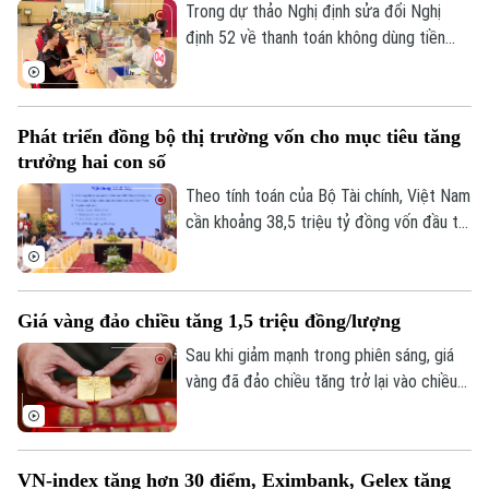
Trong dự thảo Nghị định sửa đổi Nghị
định 52 về thanh toán không dùng tiền
mặt, một nội dung đáng chú ý là đề xuất
đóng các tài khoản thanh toán không phát
sinh giao dịch trong thời gian từ 3 năm trở
Phát triển đồng bộ thị trường vốn cho mục tiêu tăng
lên nhằm nâng cao an toàn hệ thống và
trưởng hai con số
làm sạch dữ liệu.
Theo tính toán của Bộ Tài chính, Việt Nam
cần khoảng 38,5 triệu tỷ đồng vốn đầu tư
toàn xã hội giai đoạn 2026-2030 để đạt
mục tiêu tăng trưởng hai con số. Trong
bối cảnh nền kinh tế vẫn phụ thuộc lớn
Giá vàng đảo chiều tăng 1,5 triệu đồng/lượng
vào tín dụng ngân hàng, bài toán đặt ra
không chỉ là huy động thêm nguồn lực mà
Sau khi giảm mạnh trong phiên sáng, giá
còn phải mở rộng và nâng cao hiệu quả
vàng đã đảo chiều tăng trở lại vào chiều
các kênh dẫn vốn khác.
24/7. Vàng miếng SJC tăng tới 1,5 triệu
đồng mỗi lượng, vượt mốc 140 triệu
đồng/lượng.
VN-index tăng hơn 30 điểm, Eximbank, Gelex tăng