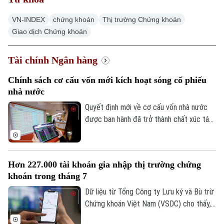
VN-INDEX
chứng khoán
Thị trường Chứng khoán
Giao dịch Chứng khoán
Tài chính Ngân hàng
Chính sách cơ cấu vốn mới kích hoạt sóng cổ phiếu
nhà nước
Quyết định mới về cơ cấu vốn nhà nước
được ban hành đã trở thành chất xúc tác
giúp nhóm cổ phiếu doanh nghiệp nhà
nước bứt phá trong phiên hôm nay, 07/08.
Hàng loạt mã tăng kịch trần, góp phần
Hơn 227.000 tài khoản gia nhập thị trường chứng
đưa VN-Index đảo chiều đi lên.
khoán trong tháng 7
Dữ liệu từ Tổng Công ty Lưu ký và Bù trừ
Chứng khoán Việt Nam (VSDC) cho thấy,
số tài khoản chứng khoán tiếp tục đi lên