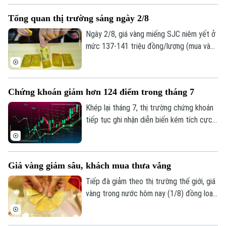
tục khởi sắc. Tuy nhiên, tốc độ tăng
Tổng quan thị trường sáng ngày 2/8
trưởng, chất lượng tài sản và mức trích
lập dự phòng rủi ro có sự phân hóa đáng
Ngày 2/8, giá vàng miếng SJC niêm yết ở
kể.
mức 137-141 triệu đồng/lượng (mua vào
- bán ra), giảm 900.000 đồng một lượng ở
cả hai chiều so với ngày 1/8.
Chứng khoán giảm hơn 124 điểm trong tháng 7
Khép lại tháng 7, thị trường chứng khoán
tiếp tục ghi nhận diễn biến kém tích cực
dù chỉ số VN-Index đã phục hồi trong
tuần giao dịch cuối cùng. Tính chung cả
tháng, VN-Index giảm hơn 124 điểm,
Giá vàng giảm sâu, khách mua thưa vắng
tương đương 6,68%, đánh dấu tháng giảm
điểm thứ hai liên tiếp.
Tiếp đà giảm theo thị trường thế giới, giá
vàng trong nước hôm nay (1/8) đồng loạt
đi xuống. Tuy nhiên, trái với những đợt
giảm giá trước, lượng khách đến mua