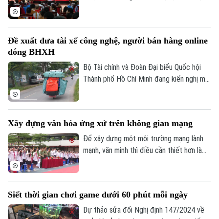
nhiễm chất độc da cam/dioxin thành phố
Hà Nội trực thuộc Sở Nội Vụ Hà Nội đã
trở thành điểm tựa cho hàng trăm nạn
Đề xuất đưa tài xế công nghệ, người bán hàng online
nhân và gia đình nạn nhân nhiễm chất độc
đóng BHXH
da cam/dioxin trên địa bàn Thành phố.
Bộ Tài chính và Đoàn Đại biểu Quốc hội
Thành phố Hồ Chí Minh đang kiến nghị mở
rộng nhóm đối tượng đóng bảo hiểm xã
hội bắt buộc đối với người lao động có
thu nhập từ nền tảng số như tài xế công
Xây dựng văn hóa ứng xử trên không gian mạng
nghệ, người giao hàng hay người bán hàng
online trên các sàn thương mại điện tử.
Để xây dựng một môi trường mạng lành
mạnh, văn minh thì điều cần thiết hơn là
mỗi người phải hình thành văn hóa ứng xử
số, biết kiểm chứng thông tin trước khi
chia sẻ, tôn trọng sự thật và quyền, lợi ích
Siết thời gian chơi game dưới 60 phút mỗi ngày
hợp pháp của người khác. Vậy làm thế nào
để những nguyên tắc ấy trở thành thói
Dự thảo sửa đổi Nghị định 147/2024 về