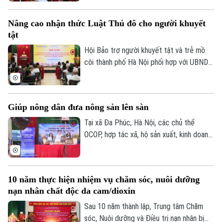
Người cao tuổi thành phố đã tổ chức Hội
Tư vấn sức khỏe
Quần vợt
nghị tập huấn chuyển đổi số cho cán bộ,
Tin tức
Đã phát sóng
Nâng cao nhận thức Luật Thủ đô cho người khuyết
hội viên người cao tuổi trên địa bàn một
Golf
tật
Sao
số phường.
Hội Bảo trợ người khuyết tật và trẻ mồ
Điện ảnh
côi thành phố Hà Nội phối hợp với UBND
phường Vĩnh Tuy tổ chức hội nghị tập
Thời trang
huấn, tuyên truyền, phổ biến Luật Thủ đô
và các văn bản triển khai thi hành Luật
Âm nhạc
Giúp nông dân đưa nông sản lên sàn
cho cán bộ và người khuyết tật trên địa
bàn.
Tại xã Đa Phúc, Hà Nội, các chủ thể
OCOP, hợp tác xã, hộ sản xuất, kinh doanh
được hướng dẫn kỹ năng livestream và
trực tiếp giới thiệu sản phẩm trên môi
trường số. Đây cũng là cách đưa chuyển
10 năm thực hiện nhiệm vụ chăm sóc, nuôi dưỡng
đổi số đến gần hơn với hoạt động sản
nạn nhân chất độc da cam/dioxin
xuất, kinh doanh của người dân.
Sau 10 năm thành lập, Trung tâm Chăm
sóc, Nuôi dưỡng và Điều trị nạn nhân bị