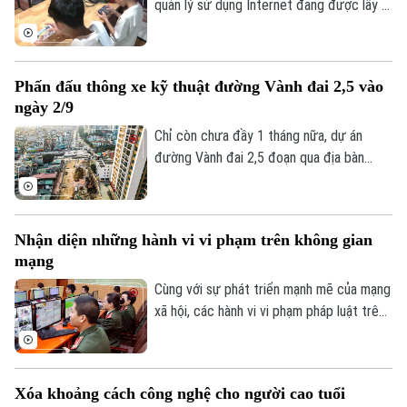
quen trong đời sống số, đặc biệt đối với
quản lý sử dụng Internet đang được lấy ý
thế hệ trẻ - lực lượng sử dụng mạng xã
kiến, trong đó đề xuất rút ngắn thời gian
hội nhiều nhất hiện nay?
chơi game của trẻ dưới 16 tuổi từ 180
phút xuống còn 60 phút mỗi ngày và
Phấn đấu thông xe kỹ thuật đường Vành đai 2,5 vào
không phân biệt chơi một game hay nhiều
ngày 2/9
Theo dõi Hà Nội On
game, tổng thời gian chỉ được phép là 60
phút.
Chỉ còn chưa đầy 1 tháng nữa, dự án
đường Vành đai 2,5 đoạn qua địa bàn
phường Cầu Giấy sẽ phải hoàn thành
thông xe kỹ thuật vào đúng dịp Quốc
khánh 2/9. Trên công trường, không khí
Nhận diện những hành vi vi phạm trên không gian
thi công đang diễn ra vô cùng khẩn
mạng
trương, đảm bảo yêu cầu chất lượng công
trình cũng như tiến độ thành phố đã đề
Cùng với sự phát triển mạnh mẽ của mạng
ra.
xã hội, các hành vi vi phạm pháp luật trên
không gian mạng như phát tán thông tin
giả, quảng cáo sai sự thật, lừa đảo trực
tuyến, xúc phạm danh dự, nhân phẩm vẫn
Xóa khoảng cách công nghệ cho người cao tuổi
diễn biến phức tạp. Vậy đâu là ranh giới