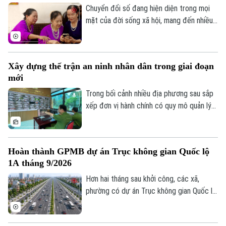
giữa quyền tự do ngôn luận và hành vi vi
Chuyển đổi số đang hiện diện trong mọi
phạm pháp luật?
mặt của đời sống xã hội, mang đến nhiều
tiện ích. Trong sự phát triển mạnh mẽ của
công nghệ, vẫn còn một bộ phận người
dân, đặc biệt là người cao tuổi, gặp khó
Xây dựng thế trận an ninh nhân dân trong giai đoạn
khăn trong tiếp cận và sử dụng các nền
mới
tảng số.
Trong bối cảnh nhiều địa phương sau sắp
xếp đơn vị hành chính có quy mô quản lý
lớn hơn, yêu cầu bảo đảm an ninh, trật tự
cũng đặt ra những nhiệm vụ mới. Bên cạnh
vai trò nòng cốt của lực lượng công an,
Hoàn thành GPMB dự án Trục không gian Quốc lộ
việc phát huy sức mạnh của nhân dân, xây
1A tháng 9/2026
dựng các mô hình tự quản và ứng dụng
công nghệ trong kết nối, trao đổi thông
Hơn hai tháng sau khởi công, các xã,
tin đang trở thành giải pháp quan trọng
phường có dự án Trục không gian Quốc lộ
để giữ gìn bình yên từ cơ sở.
1A đi qua đang đồng loạt đẩy nhanh giải
phóng mặt bằng. Hà Nội đặt mục tiêu