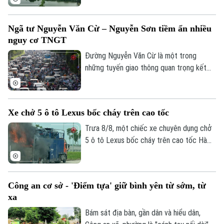
tra thực địa các dự án: Dự án xây dựng
tuyến đường kết nối đường Pháp Vân -
Ngã tư Nguyễn Văn Cừ – Nguyễn Sơn tiềm ẩn nhiều
Cầu Giẽ với đường Vành đai 3; Dự án xây
nguy cơ TNGT
dựng tuyến đường Mỹ Đình - Ba Sao - Bái
Đính (đoạn nối từ đường trục phía Nam
Đường Nguyễn Văn Cừ là một trong
đến đường Hương Sơn - Tam Chúc).
những tuyến giao thông quan trọng kết
nối khu vực trung tâm Thủ đô với các
phường phía Đông Hà Nội. Tuyến đường
có mặt cắt khá rộng, tuy nhiên, trước tình
Xe chở 5 ô tô Lexus bốc cháy trên cao tốc
trạng dừng đỗ xe trái quy định trên tuyến
đường này đã khiến cho lòng đường bị
Trưa 8/8, một chiếc xe chuyên dụng chở
thu hẹp, tiềm ẩn nhiều nguy cơ mất an
5 ô tô Lexus bốc cháy trên cao tốc Hà
toàn giao thông.
Nội - Hải Phòng, khiến ít nhất 3 chiếc bị
lửa thiêu rụi. Rất may vụ việc đã không
gây thiệt hại về người.
Công an cơ sở - 'Điểm tựa' giữ bình yên từ sớm, từ
xa
Bám sát địa bàn, gần dân và hiểu dân,