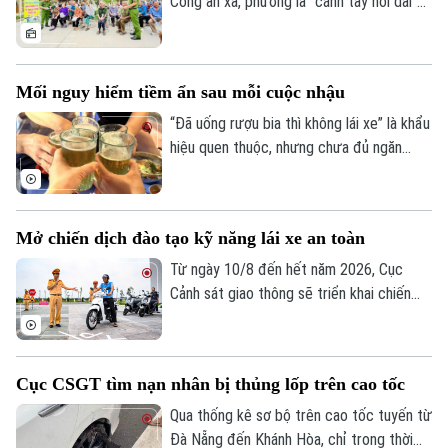
Công an xã, phường là "cánh tay nối dài"
giúp Công an Thủ đô giải quyết hiệu quả
các vấn đề an ninh trật tự ngay từ cơ sở,
dập tắt rủi ro phát sinh ngay từ thời điểm
Mối nguy hiểm tiềm ẩn sau mỗi cuộc nhậu
manh nha.
“Đã uống rượu bia thì không lái xe” là khẩu
hiệu quen thuộc, nhưng chưa đủ ngăn
nhiều người cầm lái sau khi sử dụng chất
có cồn. Chỉ một chút chủ quan, khả năng
làm chủ phương tiện suy giảm đáng kể,
Mở chiến dịch đào tạo kỹ năng lái xe an toàn
mở đường cho những hậu quả giao thông
đáng tiếc.
Từ ngày 10/8 đến hết năm 2026, Cục
Cảnh sát giao thông sẽ triển khai chiến
dịch đào tạo kỹ năng lái xe an toàn trên
phạm vi toàn quốc. Nội dung đào tạo tập
trung vào các kỹ năng cơ bản về quy tắc
Cục CSGT tìm nạn nhân bị thủng lốp trên cao tốc
tham gia giao thông và kỹ năng phòng
ngừa tai nạn.
Bản quyền thuộc về Cơ quan Báo và Phát thanh Truyền hình Hà Nội Giấy
Qua thống kê sơ bộ trên cao tốc tuyến từ
phép số: Số 63/GP-TTDT, cấp ngày 10/05/2023
Đà Nẵng đến Khánh Hòa, chỉ trong thời