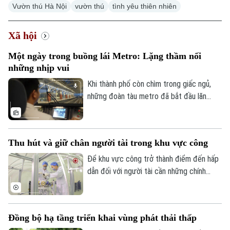
Vườn thú Hà Nội
vườn thú
tình yêu thiên nhiên
Xã hội
Một ngày trong buồng lái Metro: Lặng thầm nối
những nhịp vui
Khi thành phố còn chìm trong giấc ngủ,
những đoàn tàu metro đã bắt đầu lăn
bánh, nối những nhịp đầu tiên của một
ngày mới. Và phía sau mỗi chuyến tàu ấy là
những người lái tàu làm việc trong một
Thu hút và giữ chân người tài trong khu vực công
không gian rất đặc biệt - nơi mỗi thao tác
đều đòi hỏi sự chính xác, mỗi hành trình
Để khu vực công trở thành điểm đến hấp
cần sự tập trung cao độ và công nghệ
dẫn đối với người tài cần những chính
luôn hiện diện trong từng khoảnh khắc.
sách mang tính đột phá, hướng tới xây
dựng một hệ sinh thái thu hút, trọng dụng
và giữ chân nhân tài một cách thực chất,
Đồng bộ hạ tầng triển khai vùng phát thải thấp
tạo động lực nâng cao chất lượng nguồn