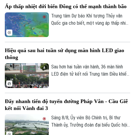
hoàn thành trong tháng 9 để tạo điều kiện
Áp thấp nhiệt đới biển Đông có thể mạnh thành bão
triển khai đồng bộ dự án gần 162.000 tỷ
đồng.
Trung tâm Dự báo Khí tượng Thủy văn
Quốc gia cho biết, một vùng áp thấp nhiệt
đới vừa hình thành ngay trên khu vực Vịnh
Bắc Bộ. Mặc dù áp thấp nhiệt đới này ít
có khả năng mạnh lên thành bão và không
Hiệu quả sau hai tuần sử dụng màn hình LED giao
đi trực tiếp vào đất liền, nhưng diễn biến
thông
của nó vẫn sẽ gây ra thời tiết xấu cho
vùng biển phía Bắc và khu vực Hà Nội
Sau hơn hai tuần vận hành, 36 màn hình
trong những ngày tới.
LED điện tử kết nối Trung tâm Điều khiển
Liên hệ đường dây nóng (bấm để gọi)
giao thông Công an Hà Nội đã phát huy rõ
Tòa soạn
Tòa soạn
hiệu quả. Việc cập nhật thông tin thời gian
thực giúp người dân chủ động chọn lộ
0865.116.699 (hotline)
0865.116.699
Đẩy nhanh tiến độ tuyến đường Pháp Vân - Cầu Giẽ
trình, hạn chế tối đa đi vào các điểm ùn
kết nối Vành đai 3
tắc.
Sáng 8/8, Ủy viên Bộ Chính trị, Bí thư
Thành ủy, Trưởng đoàn đại biểu Quốc hội
thành phố Hà Nội Trần Đức Thắng đi kiểm