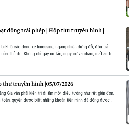
hịu những hệ lụy từ việc chậm triển khai của chủ đầu tư dự án.
ạt động trái phép | Hộp thư truyền hình |
c biệt là các dòng xe limousine, ngang nhiên dừng đỗ, đón trả
g của Thủ đô. Không chỉ gây ùn tắc, nguy cơ va chạm, mất an toàn
ến nhiều tuyến phố thành các "bến cóc" làm mất mỹ quan, trật tự
p thư truyền hình |05/07/2026
g Gia vẫn phải kiên trì đi tìm một điều tưởng như rất giản đơn.
n toàn, quyền được biết những khoản tiền mình đã đóng được
 những quy định của pháp luật.