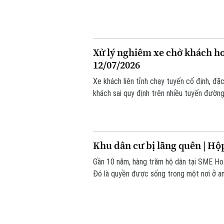
hơn 100 hộ dân tại xã Sóc Sơn phải gánh c
Xử lý nghiêm xe chở khách ho
12/07/2026
Xe khách liên tỉnh chạy tuyến cố định, đặ
khách sai quy định trên nhiều tuyến đườn
giao thông, những phương tiện này còn bi
đô thị.
Khu dân cư bị lãng quên | Hộ
Gần 10 năm, hàng trăm hộ dân tại SME Hoàn
Đó là quyền được sống trong một nơi ở a
quản lý ra sao và quyền được bảo vệ bằng