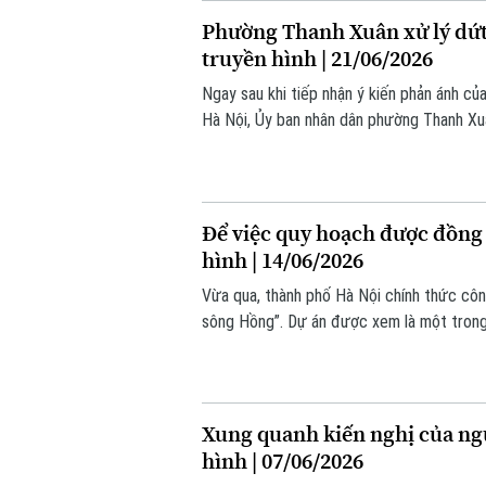
Phường Thanh Xuân xử lý dứt 
truyền hình | 21/06/2026
Ngay sau khi tiếp nhận ý kiến phản ánh củ
Hà Nội, Ủy ban nhân dân phường Thanh Xuâ
đơn vị liên quan tiến hành rà soát toàn bộ
Lương.
Để việc quy hoạch được đồng b
hình | 14/06/2026
Vừa qua, thành phố Hà Nội chính thức côn
sông Hồng”. Dự án được xem là một trong 
trong nhiều thập niên tới. Tuy nhiên, với 
muốn được quan tâm đến chính sách về tái
Xung quanh kiến nghị của ng
hình | 07/06/2026