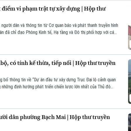
điểm vi phạm trật tự xây dựng | Hộp thư
a người dân và thông tin từ Cơ quan báo và phát thanh truyền hình
n đã chỉ đạo Phòng Kinh tế, Hạ tầng và Đô thị phối hợp với các
 hồ sơ pháp lý, hiện trạng công trình xây dựng tại ngõ 21 Lê Văn
ộ, có tính kế thừa, tiếp nối | Hộp thư truyền
g bố thông tin về “Dự án đầu tư xây dựng Trục Đại lộ cảnh quan
những định hướng phát triển chiến lược lớn nhất của Thủ đô
phương án giải phóng mặt bằng hiện tại, người dân hiện hữu mong
 định cư và an sinh.
ười dân phường Bạch Mai | Hộp thư truyền