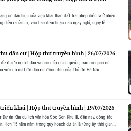
ạng có dấu hiệu của việc khai thác đất trái phép diễn ra ở nhiều
g diễn ra rầm rộ vào ban đêm hoặc các ngày nghỉ, ngày lễ.
hu dân cư | Hộp thư truyền hình | 26/07/2026
n đề được người dân và các cấp chính quyền, các cơ quan có
 khu vực có mật độ dân cư đông đúc của Thủ đô Hà Nội.
riển khai | Hộp thư truyền hình | 19/07/2026
ư Dự án Khu du lịch văn hóa Sóc Sơn Khu III, đến nay, công tác
. Hơn 15 năm nằm trong quy hoạch dự án là từng ấy thời gian,