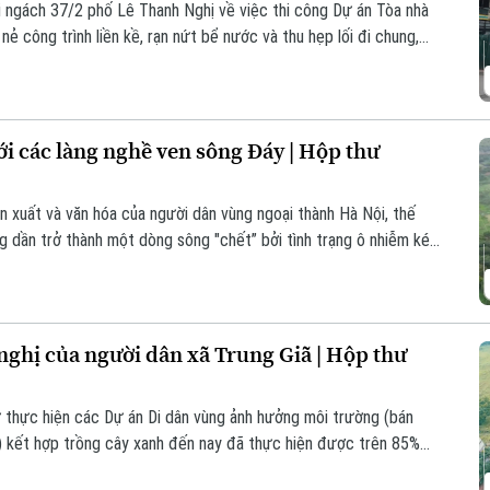
i ngách 37/2 phố Lê Thanh Nghị về việc thi công Dự án Tòa nhà
ẻ công trình liền kề, rạn nứt bể nước và thu hẹp lối đi chung,
 cuộc kiểm tra, xác định nguyên nhân và yêu cầu chủ đầu tư
toàn và quyền lợi chính đáng cho người dân.
với các làng nghề ven sông Đáy | Hộp thư
n xuất và văn hóa của người dân vùng ngoại thành Hà Nội, thế
g dần trở thành một dòng sông "chết” bởi tình trạng ô nhiễm kéo
ợc người dân phản ánh là tình trạng xả thải từ các làng nghề ven
 nghị của người dân xã Trung Giã | Hộp thư
cư thực hiện các Dự án Di dân vùng ảnh hưởng môi trường (bán
) kết hợp trồng cây xanh đến nay đã thực hiện được trên 85%
còn tồn tại của các hộ dân đang được chính quyền xã Trung Giã