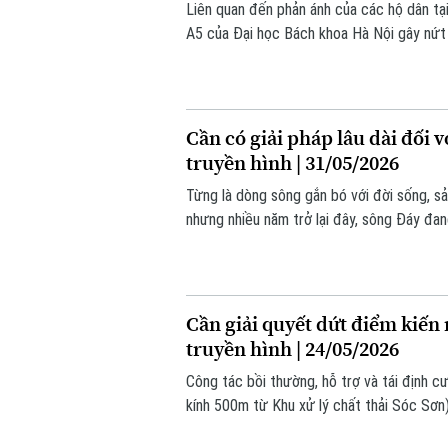
Liên quan đến phản ánh của các hộ dân tạ
A5 của Đại học Bách khoa Hà Nội gây nứt n
UBND phường Bạch Mai đã nhanh chóng vào
điều chỉnh biện pháp thi công đảm bảo an 
Cần có giải pháp lâu dài đối 
truyền hình | 31/05/2026
Từng là dòng sông gắn bó với đời sống, sả
nhưng nhiều năm trở lại đây, sông Đáy đan
dài. Một trong những nguyên nhân chính đư
sông.
Cần giải quyết dứt điểm kiến
truyền hình | 24/05/2026
Công tác bồi thường, hỗ trợ và tái định 
kính 500m từ Khu xử lý chất thải Sóc Sơn
khối lượng. Một số vướng mắc, kiến nghị 