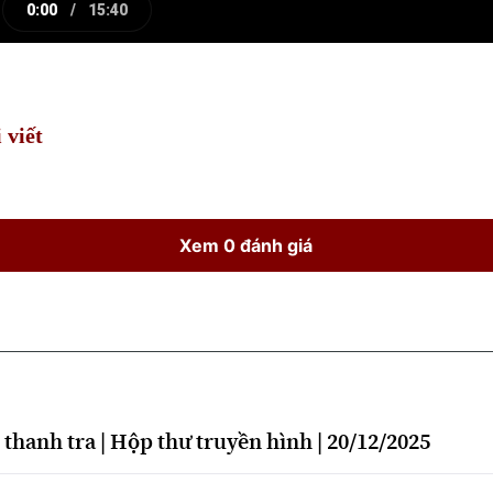
0:00
/
15:40
e
Current
Duration
Time
 viết
Xem 0 đánh giá
thanh tra | Hộp thư truyền hình | 20/12/2025