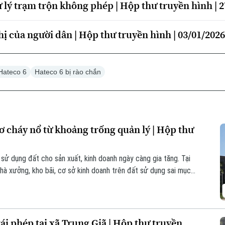
lý trạm trộn không phép | Hộp thư truyền hình | 2
hị của người dân | Hộp thư truyền hình | 03/01/202
Hateco 6
Hateco 6 bị rào chắn
ơ cháy nổ từ khoảng trống quản lý | Hộp thư
 sử dụng đất cho sản xuất, kinh doanh ngày càng gia tăng. Tại
nhà xưởng, kho bãi, cơ sở kinh doanh trên đất sử dụng sai mục
c biệt là cháy, nổ.
ái phép tại xã Trung Giã | Hộp thư truyền