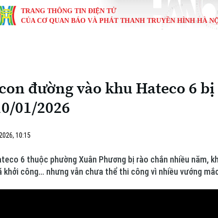
TRANG THÔNG TIN ĐIỆN TỬ
CỦA CƠ QUAN BÁO VÀ PHÁT THANH TRUYỀN HÌNH HÀ NỘ
KINH TẾ
NHÀ ĐẤT
TÀU VÀ XE
GIÁO DỤC
VĂN HÓA
SỨC KHỎ
i
Tin tức
Tin tức
Ô tô
Tin tức
Tin tức
Y tế
on đường vào khu Hateco 6 bị 
ự
Cafe sáng
Đầu tư
Tàu
Tuyển sinh
Làng nghề
Dinh dư
10/01/2026
Nội
Tài chính Ngân hàng
Căn hộ
Xe máy
Hướng nghiệp
Di tích
Tư vấn 
iệt 4 phương
2026, 10:15
Doanh nghiệp
Đất đai
Thị trường
teco 6 thuộc phường Xuân Phương bị rào chắn nhiều năm, kh
Kinh nghiệm
Đánh giá
ã khởi công… nhưng vẫn chưa thể thi công vì nhiều vướng mắc