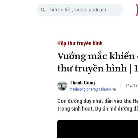
Thứ Năm
THỜI SỰ
HÀ NỘI
THẾ GIỚI
06 Tháng 08, 2026
Hà Nội
Nhịp sống Hà Nộ
Tin tức
Hộp thư truyền hình
Vướng mắc khiến c
Chính trị
Người Hà Nội
Quân s
thư truyền hình | 
Xã hội
Khoảnh khắc Hà 
Hồ sơ
Thành Công
An ninh trật tự
Ẩm thực
Người V
11/01/
thanhcong.pham@daihanoi.vn
Con đường duy nhất dẫn vào khu Ha
Công nghệ
trong sinh hoạt. Dự án mở đường đ
Skip Ad