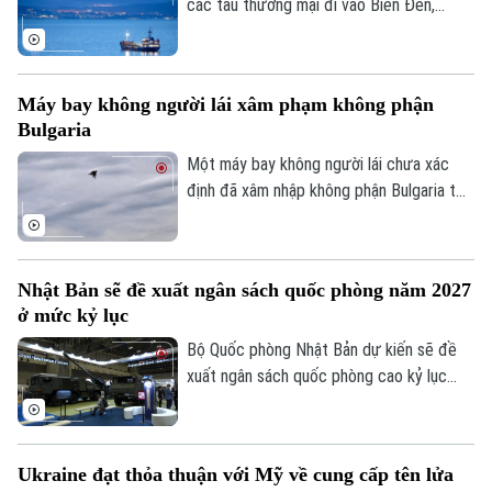
các tàu thương mại đi vào Biển Đen,
trong bối cảnh Ankara ngày càng lo ngại
về các cuộc tấn công nhằm vào tàu
thuyền trong khu vực.
Máy bay không người lái xâm phạm không phận
Bulgaria
Một máy bay không người lái chưa xác
định đã xâm nhập không phận Bulgaria từ
phía Bắc và phát nổ cách bờ biển Bulgaria
khoảng 100 mét. Sự việc khiến chính
Chuyên mục
quyền nước này phải tăng cường giám sát
Nhật Bản sẽ đề xuất ngân sách quốc phòng năm 2027
và các biện pháp an ninh dọc biên giới
Thời sự
ở mức kỷ lục
phía Bắc Bulgaria.
Bộ Quốc phòng Nhật Bản dự kiến sẽ đề
Hà Nội
Hà Nội
xuất ngân sách quốc phòng cao kỷ lục
khoảng 8.900 tỷ Yên (56 tỷ USD) cho tài
Chính trị
Nhịp sống Hà Nội
Thế giới
khóa 2027.
Xã hội
Người Hà Nội
Ukraine đạt thỏa thuận với Mỹ về cung cấp tên lửa
Tin tức
Kinh tế