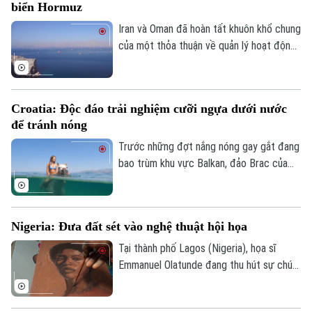
biển Hormuz
Iran và Oman đã hoàn tất khuôn khổ chung
của một thỏa thuận về quản lý hoạt động
hàng hải qua eo biển Hormuz, mở ra triển
vọng khôi phục hoạt động vận tải thương
mại qua tuyến hàng hải chiến lược này.
Croatia: Độc đáo trải nghiệm cưỡi ngựa dưới nước
để tránh nóng
Trước những đợt nắng nóng gay gắt đang
bao trùm khu vực Balkan, đảo Brac của
Croatia đã mang đến một trải nghiệm
tránh nóng khá độc đáo. Thay vì cưỡi
ngựa dọc bãi biển, du khách tại đây có
Nigeria: Đưa đất sét vào nghệ thuật hội họa
thể trực tiếp cưỡi ngựa lội dưới làn nước
biển mát lành.
Tại thành phố Lagos (Nigeria), họa sĩ
Emmanuel Olatunde đang thu hút sự chú ý
của giới nghệ thuật quốc tế khi biến đất
sét tự nhiên thành các loại sơn màu độc