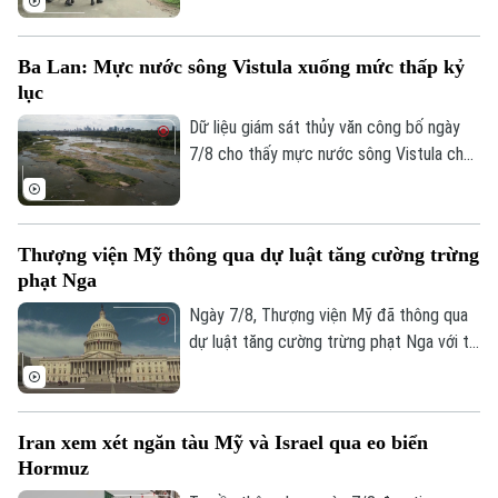
khác, sau vụ vượt ngục bất thành khiến ba
phạm nhân thiệt mạng và 23 người bị
Ba Lan: Mực nước sông Vistula xuống mức thấp kỷ
thương.
lục
Dữ liệu giám sát thủy văn công bố ngày
7/8 cho thấy mực nước sông Vistula chảy
qua thủ đô Warsaw của Ba Lan đã giảm
xuống mức thấp nhất kể từ khi công tác
đo đạc được triển khai.
Thượng viện Mỹ thông qua dự luật tăng cường trừng
phạt Nga
Ngày 7/8, Thượng viện Mỹ đã thông qua
dự luật tăng cường trừng phạt Nga với tỷ
lệ 86 phiếu thuận và 11 phiếu chống trong
phiên họp cuối cùng trước kỳ nghỉ hè.
Iran xem xét ngăn tàu Mỹ và Israel qua eo biển
Hormuz