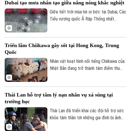
Dubai tạo mưa nhân tạo giữa nắng nóng khắc nghiệt
Số 3-5 Huỳnh Thúc Kháng-Phường Láng-Hà Nội
hoàn toàn nguồn cung cấp nước dự kiến
phải đến cuối tháng 8 mới hoàn tất.
Giữa tiết trời mùa hè oi bức tại Dubai, Các
Giám đốc: VŨ MINH TUẤN
Tiểu vương quốc Ả Rập Thống nhất
Phó Giám đốc: Nguyễn Kim Khiêm, Nguyễn Minh Đức, Nguyễn Thành Lợi
(UAE), du khách đã có cơ hội tận hưởng
không gian mát mẻ dưới những cơn mưa
nhân tạo trên một tuyến phố nghỉ dưỡng
Triển lãm Chiikawa gây sốt tại Hong Kong, Trung
đặc biệt.
Quốc
Nhân vật hoạt hình nổi tiếng Chiikawa của
Nhật Bản đang trở thành tâm điểm thu
hút đông đảo người hâm mộ tại Hong
Kong (Trung Quốc) với một triển lãm nghệ
thuật quy mô lớn. Sự kiện mang đến
Thái Lan hỗ trợ tâm lý nạn nhân vụ xả súng tại
không gian trải nghiệm đa giác quan, kết
trường học
hợp giữa nghệ thuật, âm nhạc và các mô
hình khổng lồ, góp phần thúc đẩy du lịch
Thái Lan đã triển khai các đội hỗ trợ sức
văn hóa và kinh tế sáng tạo.
khỏe tâm thần tới những gia đình bị ảnh
hưởng sau vụ xả súng tại một trường học