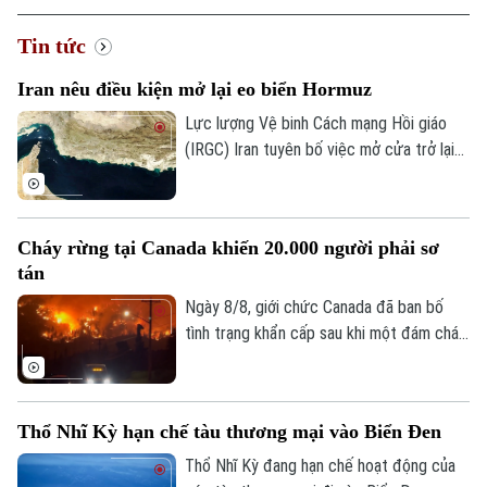
Tin tức
Iran nêu điều kiện mở lại eo biển Hormuz
Lực lượng Vệ binh Cách mạng Hồi giáo
(IRGC) Iran tuyên bố việc mở cửa trở lại
eo biển Hormuz sẽ chỉ diễn ra nếu các
yêu cầu của nước này đối với Mỹ được
đáp ứng và vấn đề này không liên quan
Cháy rừng tại Canada khiến 20.000 người phải sơ
đến các cuộc đàm phán với Oman.
tán
Ngày 8/8, giới chức Canada đã ban bố
tình trạng khẩn cấp sau khi một đám cháy
rừng lan nhanh buộc hơn 20.000 người
phải sơ tán trong đêm tại tỉnh British
Columbia, miền tây nước này.
Thổ Nhĩ Kỳ hạn chế tàu thương mại vào Biển Đen
Thổ Nhĩ Kỳ đang hạn chế hoạt động của