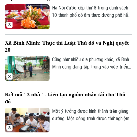
Hà Nội được xếp thứ 8 trong danh sách
10 thành phố có ẩm thực đường phố hấp
dẫn nhất thế giới theo nghiên cứu của
Radical Storage và cũng là thành phố duy
nhất của châu Á lọt vào danh sách này.
Xã Bình Minh: Thực thi Luật Thủ đô và Nghị quyết
20
Cũng như nhiều địa phương khác, xã Bình
Minh cũng đang tập trung vào việc triển
khai Luật Thủ đô và Nghị quyết 20 của
HĐND thành phố Hà Nội, Luật Đất đai
trong việc xử lý dứt điểm những cá nhân,
Kết nối "3 nhà" - kiến tạo nguồn nhân tài cho Thủ
tổ chức vi phạm về trật tự xây dựng, đất
đô
đai.
Một ý tưởng được hình thành trên giảng
đường. Một công trình được thử nghiệm
trong phòng nghiên cứu. Nhưng để những
sáng tạo ấy thực sự giải quyết các bài