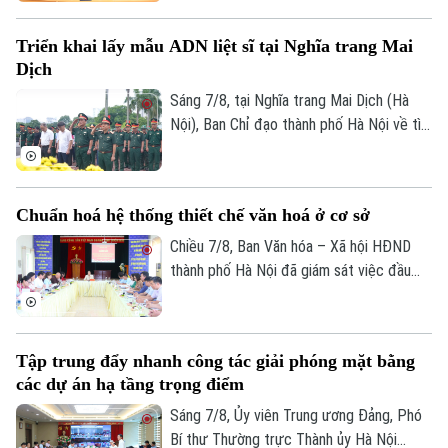
hiện công tác chuyển đổi số trên địa bàn
Tư vấn sức khỏe
Quần vợt
xã Quang Minh giai đoạn 2025-2026.
Tin tức
Đã phát sóng
Triển khai lấy mẫu ADN liệt sĩ tại Nghĩa trang Mai
Golf
Dịch
Sao
Sáng 7/8, tại Nghĩa trang Mai Dịch (Hà
Điện ảnh
Nội), Ban Chỉ đạo thành phố Hà Nội về tìm
kiếm, quy tập và xác định danh tính hài
Thời trang
cốt liệt sĩ trang trọng tổ chức Lễ dâng
hương tưởng niệm và chính thức triển
Âm nhạc
Chuẩn hoá hệ thống thiết chế văn hoá ở cơ sở
khai công tác lấy mẫu hài cốt liệt sĩ chưa
xác định được thông tin để phục vụ giám
Chiều 7/8, Ban Văn hóa – Xã hội HĐND
định ADN.
thành phố Hà Nội đã giám sát việc đầu
tư, khai thác các thiết chế văn hóa, thể
thao trên địa bàn phường Kiến Hưng.
Tập trung đẩy nhanh công tác giải phóng mặt bằng
các dự án hạ tầng trọng điểm
Sáng 7/8, Ủy viên Trung ương Đảng, Phó
Bí thư Thường trực Thành ủy Hà Nội