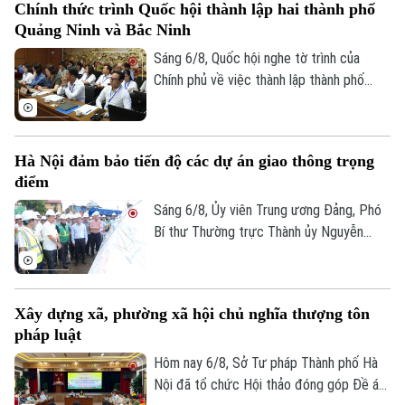
Chính thức trình Quốc hội thành lập hai thành phố
hướng cắt giảm thủ tục hành chính,
Quảng Ninh và Bắc Ninh
chuyển mạnh từ tiền kiểm sang hậu kiểm
và đẩy mạnh chuyển đổi số.
Sáng 6/8, Quốc hội nghe tờ trình của
Chính phủ về việc thành lập thành phố
Quảng Ninh và thành phố Bắc Ninh.
Hà Nội đảm bảo tiến độ các dự án giao thông trọng
điểm
Sáng 6/8, Ủy viên Trung ương Đảng, Phó
Bí thư Thường trực Thành ủy Nguyễn
Trọng Đông, Trưởng Ban Chỉ đạo giải
phóng mặt bằng các dự án đầu tư trên
địa bàn thành phố Hà Nội, kiểm tra thực
Xây dựng xã, phường xã hội chủ nghĩa thượng tôn
địa một số hạng mục quan trọng.
pháp luật
Hôm nay 6/8, Sở Tư pháp Thành phố Hà
Nội đã tổ chức Hội thảo đóng góp Đề án