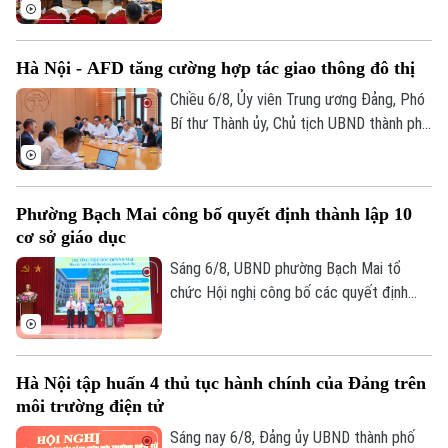
“Xây dựng văn hoá tuân thủ pháp luật
trong xây dựng xã, phường xã hội chủ
nghĩa trên địa bàn thành phố Hà Nội”.
Hà Nội - AFD tăng cường hợp tác giao thông đô thị
Chiều 6/8, Ủy viên Trung ương Đảng, Phó
Bí thư Thành ủy, Chủ tịch UBND thành phố
Hà Nội Vũ Đại Thắng đã tiếp Giám đốc Cơ
quan Phát triển Pháp (AFD) tại Việt Nam,
ông Julien Seillan, trao đổi về các dự án
Phường Bạch Mai công bố quyết định thành lập 10
đang triển khai và định hướng mở rộng
cơ sở giáo dục
hợp tác trong thời gian tới.
Sáng 6/8, UBND phường Bạch Mai tổ
chức Hội nghị công bố các quyết định
thành lập các cơ sở giáo dục và công tác
cán bộ quản lý sau sắp xếp đối với các
trường mầm non, tiểu học và trung học cơ
Hà Nội tập huấn 4 thủ tục hành chính của Đảng trên
sở công lập trên địa bàn.
môi trường điện tử
Bản quyền thuộc về Cơ quan Báo và Phát thanh Truyền hình Hà Nội Giấy
phép số: Số 63/GP-TTDT, cấp ngày 10/05/2023
Sáng nay 6/8, Đảng ủy UBND thành phố