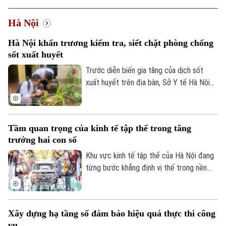
Hà Nội
Hà Nội khẩn trương kiểm tra, siết chặt phòng chống
sốt xuất huyết
Trước diễn biến gia tăng của dịch sốt
xuất huyết trên địa bàn, Sở Y tế Hà Nội
vừa ban hành công văn khẩn yêu cầu các
xã, phường tăng cường triển khai các biện
pháp phòng, chống dịch. Ngành y tế cũng
Tầm quan trọng của kinh tế tập thể trong tăng
sẽ thành lập các đoàn kiểm tra, giám sát
trưởng hai con số
công tác phòng chống dịch tại 91 xã
phường.
Khu vực kinh tế tập thể của Hà Nội đang
từng bước khẳng định vị thế trong nền
kinh tế Thủ đô. Từ những HTX làng nghề
đến mô hình OCOP, tất cả đều đang góp
phần tạo việc làm, phát triển kinh tế nông
Xây dựng hạ tầng số đảm bảo hiệu quả thực thi công
thôn và thúc đẩy tiêu dùng. Đặc biệt, để
vụ