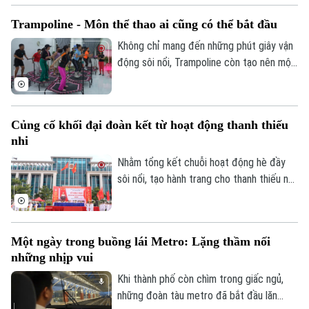
tiêu thông xe kỹ thuật trước Tết Nguyên
Trampoline - Môn thể thao ai cũng có thể bắt đầu
đán Đinh Mùi 2027.
Không chỉ mang đến những phút giây vận
động sôi nổi, Trampoline còn tạo nên một
không gian kết nối. Bên cạnh đó, mỗi cú
bật nhảy không chỉ giúp cơ thể linh hoạt
hơn mà còn mang đến cảm giác thư giãn,
Củng cố khối đại đoàn kết từ hoạt động thanh thiếu
tích cực sau những bộn bề của cuộc
nhi
sống, đồng thời rất hiệu quả trong việc
cải thiện vấn đề về cơ, xương, khớp.
Nhằm tổng kết chuỗi hoạt động hè đầy
sôi nổi, tạo hành trang cho thanh thiếu nhi
sẵn sàng bước vào năm học mới, xã Đông
Anh đã tổ chức Hội trại hè 2026 với sự
tham gia của 3000 thiếu nhi từ 36 thôn
Một ngày trong buồng lái Metro: Lặng thầm nối
trên địa bàn.
những nhịp vui
Khi thành phố còn chìm trong giấc ngủ,
những đoàn tàu metro đã bắt đầu lăn