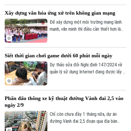
hội bắt buộc đối với người lao động có
thu nhập từ nền tảng số như tài xế công
Xây dựng văn hóa ứng xử trên không gian mạng
nghệ, người giao hàng hay người bán hàng
online trên các sàn thương mại điện tử.
Để xây dựng một môi trường mạng lành
mạnh, văn minh thì điều cần thiết hơn là
mỗi người phải hình thành văn hóa ứng xử
số, biết kiểm chứng thông tin trước khi
chia sẻ, tôn trọng sự thật và quyền, lợi ích
Siết thời gian chơi game dưới 60 phút mỗi ngày
hợp pháp của người khác. Vậy làm thế nào
để những nguyên tắc ấy trở thành thói
Dự thảo sửa đổi Nghị định 147/2024 về
quen trong đời sống số, đặc biệt đối với
quản lý sử dụng Internet đang được lấy ý
thế hệ trẻ - lực lượng sử dụng mạng xã
kiến, trong đó đề xuất rút ngắn thời gian
hội nhiều nhất hiện nay?
chơi game của trẻ dưới 16 tuổi từ 180
phút xuống còn 60 phút mỗi ngày và
Phấn đấu thông xe kỹ thuật đường Vành đai 2,5 vào
không phân biệt chơi một game hay nhiều
ngày 2/9
game, tổng thời gian chỉ được phép là 60
phút.
Chỉ còn chưa đầy 1 tháng nữa, dự án
đường Vành đai 2,5 đoạn qua địa bàn
phường Cầu Giấy sẽ phải hoàn thành