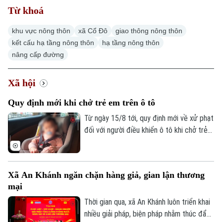
Từ khoá
khu vực nông thôn
xã Cổ Đô
giao thông nông thôn
kết cấu hạ tầng nông thôn
hạ tầng nông thôn
nâng cấp đường
Xã hội
Quy định mới khi chở trẻ em trên ô tô
Từ ngày 15/8 tới, quy định mới về xử phạt
đối với người điều khiển ô tô khi chở trẻ
em sẽ chính thức được áp dụng. Đáng
chú ý, hành vi không sử dụng thiết bị an
toàn phù hợp cho trẻ em bị phạt cảnh
Xã An Khánh ngăn chặn hàng giả, gian lận thương
cáo; để trẻ ngồi cùng hàng ghế với người
mại
lái có thể bị phạt tới 1 triệu đồng.
Thời gian qua, xã An Khánh luôn triển khai
nhiều giải pháp, biện pháp nhằm thúc đẩy