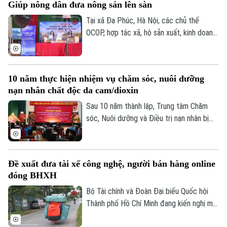
Giúp nông dân đưa nông sản lên sàn
cho cán bộ và người khuyết tật trên địa
bàn.
Tại xã Đa Phúc, Hà Nội, các chủ thể
OCOP, hợp tác xã, hộ sản xuất, kinh doanh
được hướng dẫn kỹ năng livestream và
trực tiếp giới thiệu sản phẩm trên môi
trường số. Đây cũng là cách đưa chuyển
10 năm thực hiện nhiệm vụ chăm sóc, nuôi dưỡng
đổi số đến gần hơn với hoạt động sản
nạn nhân chất độc da cam/dioxin
xuất, kinh doanh của người dân.
Sau 10 năm thành lập, Trung tâm Chăm
sóc, Nuôi dưỡng và Điều trị nạn nhân bị
nhiễm chất độc da cam/dioxin thành phố
Hà Nội trực thuộc Sở Nội Vụ Hà Nội đã
trở thành điểm tựa cho hàng trăm nạn
Đề xuất đưa tài xế công nghệ, người bán hàng online
nhân và gia đình nạn nhân nhiễm chất độc
đóng BHXH
da cam/dioxin trên địa bàn Thành phố.
Bộ Tài chính và Đoàn Đại biểu Quốc hội
Thành phố Hồ Chí Minh đang kiến nghị mở
rộng nhóm đối tượng đóng bảo hiểm xã