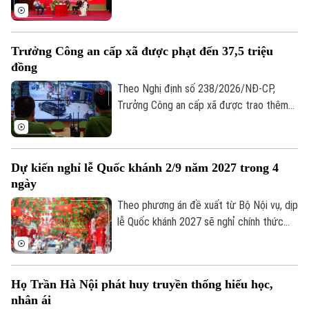
hoạt động thương mại, dịch vụ và sản
xuất kinh doanh phát triển mạnh, số lượng
doanh nghiệp, hộ kinh doanh và cơ sở kinh
Trưởng Công an cấp xã được phạt đến 37,5 triệu
doanh thực phẩm.
đồng
Theo Nghị định số 238/2026/NĐ-CP,
Trưởng Công an cấp xã được trao thêm
thẩm quyền xử phạt vi phạm hành chính
trong lĩnh vực trật tự, an toàn giao thông
đường bộ. Cụ thể, tại khoản 4, quy định về
Dự kiến nghỉ lễ Quốc khánh 2/9 năm 2027 trong 4
thẩm quyền xử phạt của lực lượng Công
ngày
an, Trưởng Công an cấp xã có quyền phạt
cảnh cáo; phạt tiền đến 37,5 triệu đồng.
Theo phương án đề xuất từ Bộ Nội vụ, dịp
Chuyên mục
lễ Quốc khánh 2027 sẽ nghỉ chính thức
Thời sự
vào Thứ Năm ngày 2/9 và ngày liền kề là
Thứ Sáu ngày 3/9. Việc nối liền hai ngày lễ
này với Thứ Bảy và Chủ Nhật cuối tuần sẽ
Hà Nội
Hà Nội
Họ Trần Hà Nội phát huy truyền thống hiếu học,
giúp người lao động có trọn vẹn 4 ngày
nhân ái
nghỉ liên tục.
Chính trị