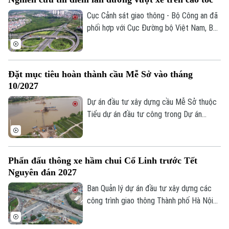
Dinh dưỡng
cực tập trung thi công để sớm hoàn
Bóng đá
Giải trí
thành dự án, trong đó đặc biệt quan tâm
Cục Cảnh sát giao thông - Bộ Công an đã
Tư vấn sức khỏe
đến công tác bảo đảm an toàn giao thông
phối hợp với Cục Đường bộ Việt Nam, Bộ
Quần vợt
Tin tức
Đã phát sóng
và vệ sinh môi trường trong quá trình
Xây dựng nghiên cứu nhiều giải pháp tổ
thực hiện.
chức giao thông với tư duy mới. Một
Golf
Sao
trong số những giải pháp đó là nghiên cứu
Đặt mục tiêu hoàn thành cầu Mễ Sở vào tháng
bố trí làn đường ngoài cùng bên trái, sát
Điện ảnh
10/2027
dải phân cách giữa trên đường cao tốc
làm làn đường dành riêng để vượt xe.
Dự án đầu tư xây dựng cầu Mễ Sở thuộc
Thời trang
Tiểu dự án đầu tư công trong Dự án
thành phần 3 thuộc Dự án đường Vành đai
Âm nhạc
4 - Vùng Thủ đô Hà Nội được đặt mục
tiêu hoàn thành vào tháng 10/2027.
Phấn đấu thông xe hầm chui Cổ Linh trước Tết
Nguyên đán 2027
Ban Quản lý dự án đầu tư xây dựng các
công trình giao thông Thành phố Hà Nội
cho biết, công trường hầm chui Cổ Linh
đang được đẩy nhanh tiến độ, với mục