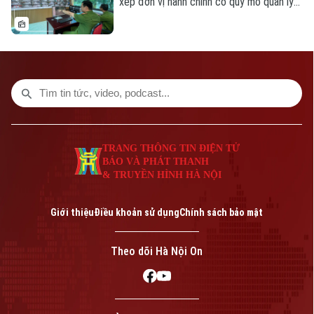
xếp đơn vị hành chính có quy mô quản lý
lớn hơn, yêu cầu bảo đảm an ninh, trật tự
cũng đặt ra những nhiệm vụ mới. Bên cạnh
vai trò nòng cốt của lực lượng công an,
việc phát huy sức mạnh của nhân dân, xây
dựng các mô hình tự quản và ứng dụng
công nghệ trong kết nối, trao đổi thông
tin đang trở thành giải pháp quan trọng
để giữ gìn bình yên từ cơ sở.
TRANG THÔNG TIN ĐIỆN TỬ
BÁO VÀ PHÁT THANH
& TRUYỀN HÌNH HÀ NỘI
Giới thiệu
Điều khoản sử dụng
Chính sách bảo mật
Theo dõi Hà Nội On