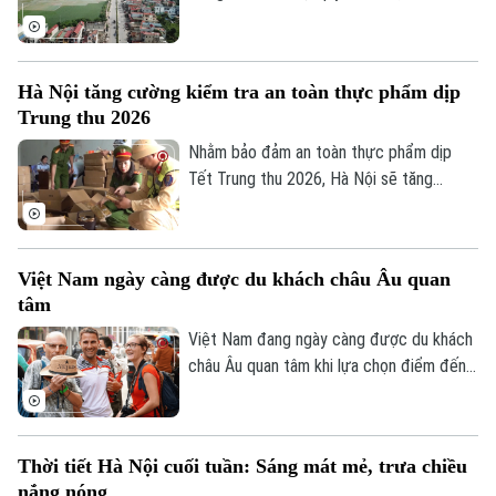
nghẽn công tác GPMB dự án mở rộng
Quốc lộ 21B qua địa bàn xã Thanh Oai đã
được giải quyết. Sau khi tháo gỡ thành
Hà Nội tăng cường kiểm tra an toàn thực phẩm dịp
công "nút thắt" mặt bằng kéo dài, dự án
Trung thu 2026
cải tạo, mở rộng Quốc lộ 21B đang được
các đơn vị dồn lực đẩy nhanh tiến độ,
Nhằm bảo đảm an toàn thực phẩm dịp
khẩn trương hoàn thiện hạ tầng để đưa
Tết Trung thu 2026, Hà Nội sẽ tăng
tuyến giao thông huyết mạch phía Nam
cường kiểm tra, đặc biệt đối với các cơ
Thủ đô về đích.
sở sản xuất, kinh doanh bánh Trung thu và
xử lý nghiêm hàng giả, hàng lậu, hàng
Việt Nam ngày càng được du khách châu Âu quan
không rõ nguồn gốc.
tâm
Việt Nam đang ngày càng được du khách
châu Âu quan tâm khi lựa chọn điểm đến
tại châu Á trong mùa hè 2026. Theo bảng
xếp hạng mới của nền tảng du lịch số
Agoda, dựa trên dữ liệu tìm kiếm chỗ ở từ
Thời tiết Hà Nội cuối tuần: Sáng mát mẻ, trưa chiều
tháng 4 đến tháng 6, Việt Nam đã tăng
nắng nóng