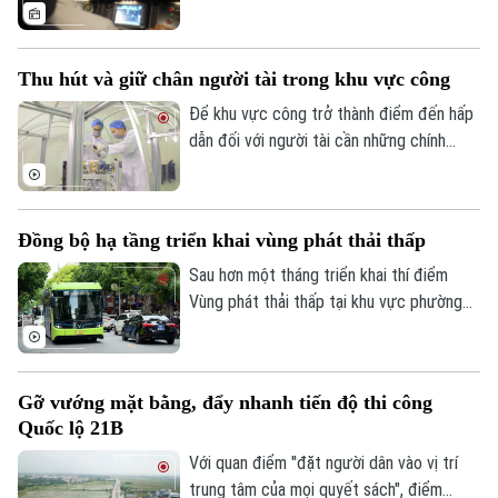
bánh, nối những nhịp đầu tiên của một
ngày mới. Và phía sau mỗi chuyến tàu ấy là
những người lái tàu làm việc trong một
Thu hút và giữ chân người tài trong khu vực công
không gian rất đặc biệt - nơi mỗi thao tác
đều đòi hỏi sự chính xác, mỗi hành trình
Để khu vực công trở thành điểm đến hấp
cần sự tập trung cao độ và công nghệ
dẫn đối với người tài cần những chính
luôn hiện diện trong từng khoảnh khắc.
sách mang tính đột phá, hướng tới xây
dựng một hệ sinh thái thu hút, trọng dụng
Theo dõi Hà Nội On
và giữ chân nhân tài một cách thực chất,
Đồng bộ hạ tầng triển khai vùng phát thải thấp
tạo động lực nâng cao chất lượng nguồn
nhân lực và hiệu quả hoạt động của bộ
Sau hơn một tháng triển khai thí điểm
máy nhà nước.
Vùng phát thải thấp tại khu vực phường
Hoàn Kiếm, thành phố Hà Nội đang tiếp
tục hoàn thiện đồng bộ hạ tầng, cơ chế
chính sách và các giải pháp hỗ trợ, nhằm
Gỡ vướng mặt bằng, đẩy nhanh tiến độ thi công
từng bước hướng tới kiểm soát ô nhiễm
Quốc lộ 21B
không khí và thúc đẩy giao thông xanh.
Với quan điểm "đặt người dân vào vị trí
trung tâm của mọi quyết sách", điểm