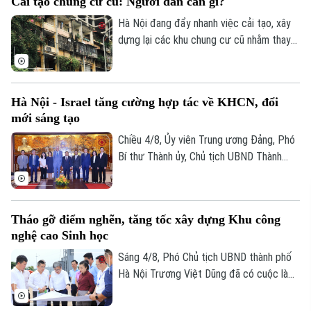
Cải tạo chung cư cũ: Người dân cần gì?
Hà Nội đang đẩy nhanh việc cải tạo, xây
dựng lại các khu chung cư cũ nhằm thay
thế những công trình đã xuống cấp và
từng bước chỉnh trang đô thị. UBND
thành phố vừa giao Sở Xây dựng chủ trì,
Hà Nội - Israel tăng cường hợp tác về KHCN, đổi
phối hợp với các địa phương triển khai
mới sáng tạo
khởi công 8 dự án cải tạo chung cư cũ
trong năm nay.
Chiều 4/8, Ủy viên Trung ương Đảng, Phó
Bí thư Thành ủy, Chủ tịch UBND Thành
phố Hà Nội Vũ Đại Thắng đã tiếp Đại sứ
Israel tại Việt Nam Yaron Mayer đến chào
từ biệt nhân dịp kết thúc nhiệm kỳ, đồng
Tháo gỡ điểm nghẽn, tăng tốc xây dựng Khu công
thời trao đổi về các định hướng hợp tác
nghệ cao Sinh học
giữa hai bên trong thời gian tới.
Sáng 4/8, Phó Chủ tịch UBND thành phố
Hà Nội Trương Việt Dũng đã có cuộc làm
việc, kiểm tra thực tế tại Khu công nghệ
cao Sinh học Hà Nội. Đồng thời, chỉ đạo