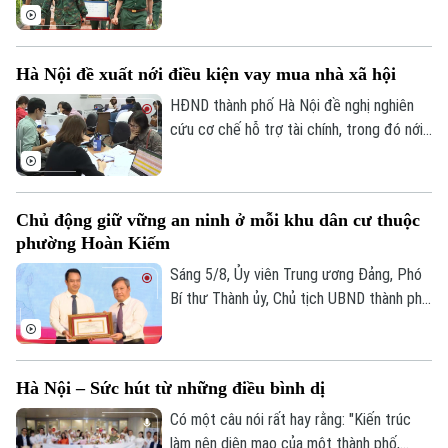
0865.116.699 (hotline)
0865.116.699
thông tin tại hai Nghĩa trang liệt sĩ Ngọc
Hồi và Nghĩa trang liệt sĩ Nhổn. Đây là kết
quả bước đầu của "Chiến dịch 500 ngày
Hà Nội đề xuất nới điều kiện vay mua nhà xã hội
đêm đẩy mạnh tìm kiếm, quy tập và xác
định danh tính hài cốt liệt sĩ", góp phần
HĐND thành phố Hà Nội đề nghị nghiên
hiện thực hóa mục tiêu ứng dụng công
cứu cơ chế hỗ trợ tài chính, trong đó nới
nghệ ADN để xác định danh tính các Anh
điều kiện vay vốn để người thu nhập thấp
hùng liệt sĩ.
dễ tiếp cận nhà ở xã hội. Đề xuất được
nêu trong báo cáo giám sát về nhà ở xã
Chủ động giữ vững an ninh ở mỗi khu dân cư thuộc
hội, nhà tái định cư phục vụ giải phóng
phường Hoàn Kiếm
mặt bằng từ ngày 1/8/2024 đến nay.
Sáng 5/8, Ủy viên Trung ương Đảng, Phó
Bí thư Thành ủy, Chủ tịch UBND thành phố
Hà Nội Vũ Đại Thắng đã dự Ngày hội toàn
dân bảo vệ an ninh Tổ quốc năm 2026 tại
phường Hoàn Kiếm. Cùng dự có Phó Chủ
Hà Nội – Sức hút từ những điều bình dị
tịch Thường trực Ủy ban MTTQ Việt Nam
thành phố Hà Nội Trần Thị Phương Hoa và
Có một câu nói rất hay rằng: "Kiến trúc
đại diện các Sở, ngành, đơn vị liên quan.
làm nên diện mạo của một thành phố,