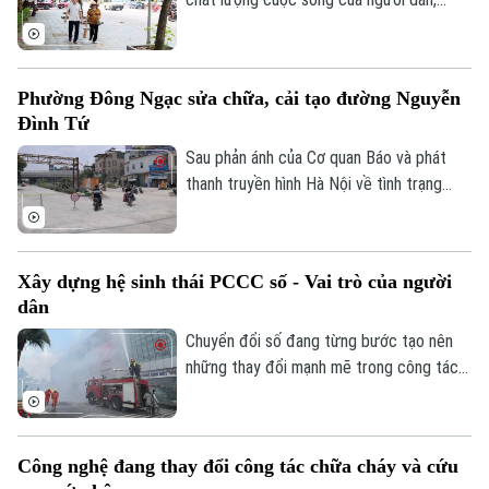
nhiều xã, phường trên địa bàn thành phố
đã đầu tư cải tạo, chỉnh trang vỉa hè, góp
phần đồng bộ cơ sở hạ tầng và bảo đảm
Phường Đông Ngạc sửa chữa, cải tạo đường Nguyễn
an toàn giao thông. Đây là việc làm có ý
Đình Tứ
nghĩa thiết thực, được đông đảo nhân
dân đồng tình ủng hộ.
Sau phản ánh của Cơ quan Báo và phát
thanh truyền hình Hà Nội về tình trạng
xuống cấp, hư hỏng của tuyến đường
Theo dõi Hà Nội On
Nguyễn Đình Tứ, UBND phường Đông
Ngạc đã tiến hành sửa chữa, cải tạo dọc
Xây dựng hệ sinh thái PCCC số - Vai trò của người
tuyến, đảm bảo khớp nối êm thuận để
dân
người dân đi lại an toàn, thuận tiện.
Chuyển đổi số đang từng bước tạo nên
những thay đổi mạnh mẽ trong công tác
PCCC và CNCH. Tuy nhiên, công nghệ
hiện đại chỉ phát huy khi được kết hợp với
ý thức trách nhiệm của mỗi cá nhân, mỗi
Công nghệ đang thay đổi công tác chữa cháy và cứu
gia đình và toàn xã hội. Vì vậy, mỗi người