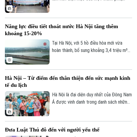
nhưng con người và văn hóa mới là thứ níu
giữ tâm hồn du khách." Và khi nhắc đến
những thành phố có khả năng "gây thương
Năng lực điều tiết thoát nước Hà Nội tăng thêm
nhớ" ấy, chắc chắn không thể bỏ qua Hà
khoảng 15-20%
Nội – trái tim của Việt Nam.
Tại Hà Nội, với 5 hồ điều hòa mới vừa
hoàn thành, bổ sung khoảng 3,4 triệu m³
dung tích chứa nước; cùng với việc hạ
mực nước các hồ hiện có thông qua hệ
thống trạm bơm, tổng dung tích điều hòa
Hà Nội – Từ điểm đến thân thiện đến sức mạnh kinh
của toàn thành phố tăng thêm khoảng 4,8
tế du lịch
triệu m³. Nhờ vậy, góp phần nâng năng lực
điều tiết của hệ thống thêm khoảng 15-
Hà Nội là đại diện duy nhất của Đông Nam
20%.
Á được vinh danh trong danh sách những
thành phố có dịch vụ khách hàng thân
thiện nhất thế giới. Danh hiệu này tiếp tục
khẳng định sức hút của Thủ đô không chỉ
Đưa Luật Thủ đô đến với người yếu thế
từ di sản và văn hóa, mà còn từ sự mến