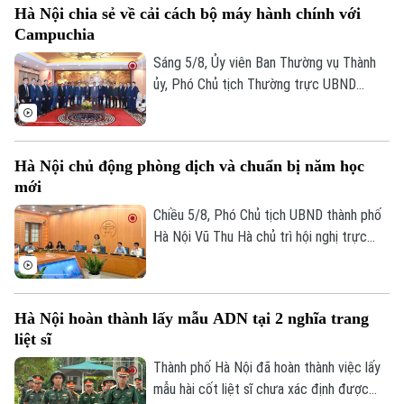
Hà Nội chia sẻ về cải cách bộ máy hành chính với
bạch, hiệu quả, xứng đáng là Thủ đô,
Campuchia
gương mẫu đi đầu trong công cuộc đổi
mới đất nước.
Sáng 5/8, Ủy viên Ban Thường vụ Thành
ủy, Phó Chủ tịch Thường trực UBND
thành phố Dương Đức Tuấn tiếp đoàn đại
biểu Bộ Nội vụ Vương quốc Campuchia do
Quốc vụ khanh Santibindit Chan Ean dẫn
Hà Nội chủ động phòng dịch và chuẩn bị năm học
đầu, đến thăm và trao đổi về các nội
mới
dung hợp tác mà hai bên cùng quan tâm.
Chiều 5/8, Phó Chủ tịch UBND thành phố
Hà Nội Vũ Thu Hà chủ trì hội nghị trực
tuyến với các xã, phường về công tác
phòng, chống dịch bệnh truyền nhiễm và
triển khai nhiệm vụ chuẩn bị năm học mới
Hà Nội hoàn thành lấy mẫu ADN tại 2 nghĩa trang
2026-2027.
liệt sĩ
Liên hệ đường dây nóng (bấm để gọi)
Thành phố Hà Nội đã hoàn thành việc lấy
Tòa soạn
Tòa soạn
mẫu hài cốt liệt sĩ chưa xác định được