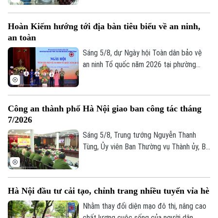
liệu đất đai. Đây không chỉ là một kế
hoạch hành chính đơn thuần, mà là một
Hoàn Kiếm hướng tới địa bàn tiêu biểu về an ninh,
cuộc "tổng động viên" toàn diện nhằm
an toàn
chuẩn hóa, làm sạch và cập nhật cơ sở dữ
liệu quốc gia về đất đai trên địa bàn.
Sáng 5/8, dự Ngày hội Toàn dân bảo vệ
an ninh Tổ quốc năm 2026 tại phường
Hoàn Kiếm, Chủ tịch UBND thành phố Hà
Nội Vũ Đại Thắng yêu cầu địa phương
phát huy vị trí đặc biệt của địa bàn trung
Công an thành phố Hà Nội giao ban công tác tháng
tâm, phấn đấu trở thành hình mẫu của Thủ
7/2026
đô về an ninh, an toàn, kỷ cương, văn minh
và thân thiện.
Sáng 5/8, Trung tướng Nguyễn Thanh
Tùng, Ủy viên Ban Thường vụ Thành ủy, Bí
thư Đảng ủy, Giám đốc Công an thành phố
Hà Nội chủ trì Hội nghị giao ban công tác
tháng 7/2026. Hội nghị được tổ chức
Hà Nội đầu tư cải tạo, chỉnh trang nhiều tuyến vỉa hè
trực tiếp kết hợp trực tuyến đến Công an
các đơn vị, xã, phường và Đồn Công an.
Nhằm thay đổi diện mạo đô thị, nâng cao
chất lượng cuộc sống của người dân,