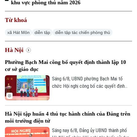
khu vực phòng thủ năm 2026
Từ khoá
xã Hát Môn
diễn tập
diễn tập tác chiến phòng thủ
Hà Nội
Phường Bạch Mai công bố quyết định thành lập 10
cơ sở giáo dục
Sáng 6/8, UBND phường Bạch Mai tổ
chức Hội nghị công bố các quyết định
thành lập các cơ sở giáo dục và công tác
cán bộ quản lý sau sắp xếp đối với các
trường mầm non, tiểu học và trung học cơ
Hà Nội tập huấn 4 thủ tục hành chính của Đảng trên
sở công lập trên địa bàn.
môi trường điện tử
Sáng nay 6/8, Đảng ủy UBND thành phố