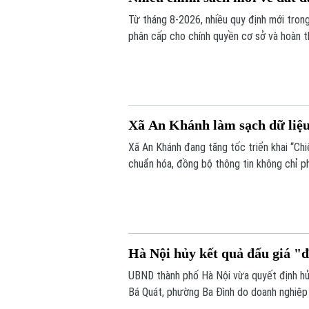
Từ tháng 8-2026, nhiều quy định mới trong 
phân cấp cho chính quyền cơ sở và hoàn t
sẽ nâng cao hiệu lực quản lý nhà nước, đồ
quá trình thực hiện các thủ tục về đất đai
Xã An Khánh làm sạch dữ liệu
Xã An Khánh đang tăng tốc triển khai “Chi
chuẩn hóa, đồng bộ thông tin không chỉ p
số, nâng cao chất lượng phục vụ người dâ
Hà Nội hủy kết quả đấu giá "
UBND thành phố Hà Nội vừa quyết định hủy
Bá Quát, phường Ba Đình do doanh nghiệp 
định.