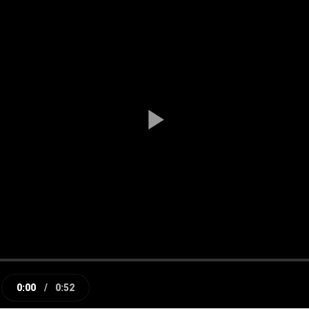
Play
Video
0:00
/
0:52
e
Current
Duration