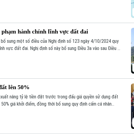
i phạm hành chính lĩnh vực đất đai
, bổ sung một số điều của Nghị định số 123 ngày 4/10/2024 quy
lĩnh vực đất đai. Nghị định số này bổ sung Điều 3a vào sau Điều 3
 phạm hành chính trong lĩnh vực đất đai.
 đất lên 50%
 xuất nâng tỷ lệ tiền đặt trước trong đấu giá quyền sử dụng đất
 50% giá khởi điểm, đồng thời bổ sung quy định cấm cá nhân
 cuộc đấu giá quyền sử dụng đất ở nhằm siết kỷ cương, ngăn