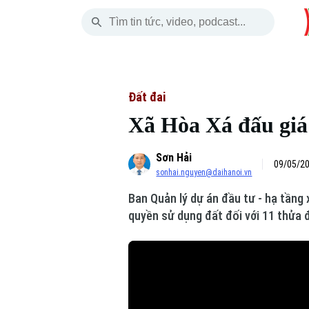
Thứ Năm
THỜI SỰ
HÀ NỘI
THẾ GIỚI
06 Tháng 08, 2026
Hà Nội
Nhịp sống Hà Nộ
Tin tức
Đất đai
Xã Hòa Xá đấu giá 
Chính trị
Người Hà Nội
Quân s
Sơn Hải
Xã hội
Khoảnh khắc Hà 
Hồ sơ
09/05/20
sonhai.nguyen@daihanoi.vn
An ninh trật tự
Ẩm thực
Người V
Ban Quản lý dự án đầu tư - hạ tầng
quyền sử dụng đất đối với 11 thửa 
Công nghệ
Skip Ad