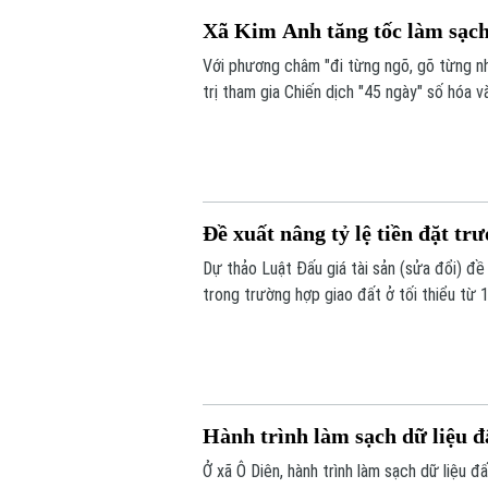
Xã Kim Anh tăng tốc làm sạch 
Với phương châm "đi từng ngõ, gõ từng nh
trị tham gia Chiến dịch "45 ngày" số hóa 
đủ, chính xác và luôn được cập nhật.
Đề xuất nâng tỷ lệ tiền đặt tr
Dự thảo Luật Đấu giá tài sản (sửa đổi) đề
trong trường hợp giao đất ở tối thiểu từ 
Hành trình làm sạch dữ liệu đ
Ở xã Ô Diên, hành trình làm sạch dữ liệu 