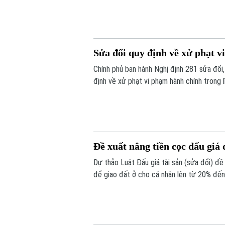
Sửa đổi quy định về xử phạt v
Chính phủ ban hành Nghị định 281 sửa đổi
định về xử phạt vi phạm hành chính trong 
quy định về nguyên tắc xác định hành vi vi
Đề xuất nâng tiền cọc đấu giá
Dự thảo Luật Đấu giá tài sản (sửa đổi) đề
để giao đất ở cho cá nhân lên từ 20% đến
trúng đấu giá nhưng bỏ cọc tham gia các
chặn tình trạng đầu cơ, trục lợi.