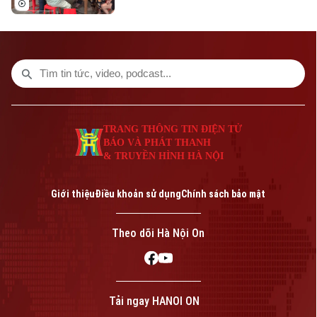
trương triển khai. Nhiều xã, phường đã
chủ động đổi mới cách làm để vừa bảo
đảm tiến độ, vừa nâng cao chất lượng dữ
liệu. Tại phường Lĩnh Nam, nhiều giải pháp
sáng tạo đang phát huy hiệu quả rõ nét.
TRANG THÔNG TIN ĐIỆN TỬ
BÁO VÀ PHÁT THANH
& TRUYỀN HÌNH HÀ NỘI
Giới thiệu
Điều khoản sử dụng
Chính sách bảo mật
Theo dõi Hà Nội On
Tải ngay HANOI ON