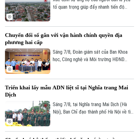
sản, mở ra một không gian văn hóa, nghệ
tố quan trọng giúp đẩy nhanh tiến độ
thuật và du lịch mới.
GPMB dự án Trục không gian Quốc lộ 1A,
thời gian qua, xã Thượng Phúc đã tập
trung đồng loạt nhiều giải pháp. Nhờ đó,
Chuyển đổi số gắn với vận hành chính quyền địa
nhiều người dân và doanh nghiệp đã sớm
phương hai cấp
đồng thuận, bàn giao đất để thực hiện
siêu dự án 162.000 tỷ đồng này.
Sáng 7/8, Đoàn giám sát của Ban Khoa
học, Công nghệ và Môi trường HĐND
thành phố Hà Nội giám sát tình hình thực
hiện công tác chuyển đổi số trên địa bàn
xã Quang Minh giai đoạn 2025-2026.
Triển khai lấy mẫu ADN liệt sĩ tại Nghĩa trang Mai
Dịch
Liên hệ đường dây nóng (bấm để gọi)
Sáng 7/8, tại Nghĩa trang Mai Dịch (Hà
Tòa soạn
Tòa soạn
Nội), Ban Chỉ đạo thành phố Hà Nội về tìm
kiếm, quy tập và xác định danh tính hài
0865.116.699 (hotline)
0865.116.699
cốt liệt sĩ trang trọng tổ chức Lễ dâng
hương tưởng niệm và chính thức triển