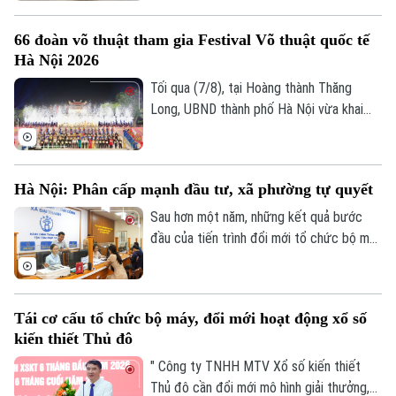
sóc, bảo tồn hàng trăm cá thể động vật
mà còn là không gian xanh, văn hoá gắn bó
66 đoàn võ thuật tham gia Festival Võ thuật quốc tế
với nhiều thế hệ người dân Thủ đô.
Hà Nội 2026
Tối qua (7/8), tại Hoàng thành Thăng
Long, UBND thành phố Hà Nội vừa khai
mạc Festival Võ thuật quốc tế Hà Nội
2026 với chủ đề “Hào khí Thăng Long -
Tinh hoa võ Việt”.
Hà Nội: Phân cấp mạnh đầu tư, xã phường tự quyết
Sau hơn một năm, những kết quả bước
đầu của tiến trình đổi mới tổ chức bộ máy
Chuyên mục
và nâng cao hiệu lực, hiệu quả quản trị đã
cho thấy mô hình chính quyền địa phương
Thời sự
hai cấp không chỉ là sự thay đổi về cơ cấu
Tái cơ cấu tổ chức bộ máy, đổi mới hoạt động xổ số
tổ chức, mà là bước chuyển căn bản tổ
kiến thiết Thủ đô
Hà Nội
chức lại không gian phát triển và tái cấu
Hà Nội
trúc mô hình quản trị của thành phố Hà
" Công ty TNHH MTV Xổ số kiến thiết
Chính trị
Nội.
Thủ đô cần đổi mới mô hình giải thưởng,
Nhịp sống Hà Nội
Thế giới