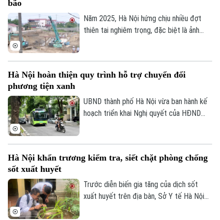
bão
nền.
Năm 2025, Hà Nội hứng chịu nhiều đợt
thiên tai nghiêm trọng, đặc biệt là ảnh
hưởng của bão số 10, số 11 và mưa lũ lịch
sử. Trước những thiệt hại nặng nề, thành
phố Hà Nội đã thể hiện sự quan tâm đặc
Hà Nội hoàn thiện quy trình hỗ trợ chuyển đổi
biệt bằng việc đầu tư nâng cấp hệ thống
phương tiện xanh
đê điều và thủy lợi, đảm bảo an toàn
phòng chống thiên tai trong mùa mưa lũ
UBND thành phố Hà Nội vừa ban hành kế
2026.
hoạch triển khai Nghị quyết của HĐND
Thành phố về hỗ trợ chuyển đổi phương
tiện giao thông đường bộ từ nhiên liệu
hóa thạch sang năng lượng sạch, đồng
Hà Nội khẩn trương kiểm tra, siết chặt phòng chống
thời khuyến khích người dân sử dụng giao
sốt xuất huyết
thông công cộng.
Trước diễn biến gia tăng của dịch sốt
xuất huyết trên địa bàn, Sở Y tế Hà Nội
vừa ban hành công văn khẩn yêu cầu các
xã, phường tăng cường triển khai các biện