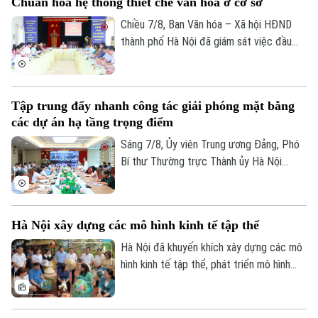
Chuẩn hoá hệ thống thiết chế văn hoá ở cơ sở
khai công tác lấy mẫu hài cốt liệt sĩ chưa
xác định được thông tin để phục vụ giám
Chiều 7/8, Ban Văn hóa – Xã hội HĐND
định ADN.
thành phố Hà Nội đã giám sát việc đầu
tư, khai thác các thiết chế văn hóa, thể
thao trên địa bàn phường Kiến Hưng.
Tập trung đẩy nhanh công tác giải phóng mặt bằng
các dự án hạ tầng trọng điểm
Sáng 7/8, Ủy viên Trung ương Đảng, Phó
Bí thư Thường trực Thành ủy Hà Nội
Nguyễn Trọng Đông, Trưởng ban Chỉ đạo
giải phóng mặt bằng các dự án đầu tư
trên địa bàn thành phố Hà Nội chủ trì hội
Hà Nội xây dựng các mô hình kinh tế tập thể
nghị Ban Chỉ đạo nhằm rà soát, đánh giá
tiến độ công tác giải phóng mặt bằng
Hà Nội đã khuyến khích xây dựng các mô
triển khai các dự án, công trình trọng
hình kinh tế tập thể, phát triển mô hình
điểm trên địa bàn thành phố.
HTX theo Luật năm 2023. Việc kiện toàn,
nâng cao hiệu quả hoạt động của các
HTX đóng vai trò quan trọng trong việc