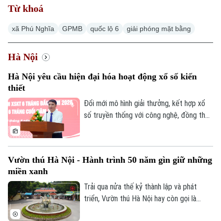
Từ khoá
xã Phú Nghĩa
GPMB
quốc lộ 6
giải phóng mặt bằng
Hà Nội
Hà Nội yêu cầu hiện đại hóa hoạt động xổ số kiến
thiết
Đổi mới mô hình giải thưởng, kết hợp xổ
số truyền thống với công nghệ, đồng thời
tái cơ cấu tổ chức bộ máy theo hướng
tinh gọn là những yêu cầu được Ủy viên
Ban Thường vụ Thành ủy, Phó Chủ tịch
Vườn thú Hà Nội - Hành trình 50 năm gìn giữ những
UBND thành phố Hà Nội Nguyễn Xuân Lưu
miền xanh
đặt ra đối với Công ty TNHH Một thành
viên Xổ số kiến thiết Thủ đô tại hội nghị
Trải qua nửa thế kỷ thành lập và phát
triển khai nhiệm vụ 6 tháng cuối năm
triển, Vườn thú Hà Nội hay còn gọi là
2026, diễn ra ngày 8/8.
Công viên Thủ Lệ không chỉ là nơi chăm