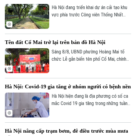
Bóng đá
Giải trí
Hà Nội đang triển khai dự án cải tạo khu
Tư vấn sức khỏe
vực phía trước Công viên Thống Nhất
Quần vợt
Tin tức
Đã phát sóng
trên phố Trần Nhân Tông, với điểm nhấn là
Golf
xây dựng quảng trường kết hợp phố đi
Sao
bộ, góp phần hoàn thiện không gian công
Tên đất Cổ Mai trở lại trên bản đồ Hà Nội
cộng tại khu vực trung tâm Thủ đô.
Điện ảnh
Sáng 8/8, UBND phường Hoàng Mai tổ
chức Lễ gắn biển tên phố Cổ Mai, chính
Thời trang
thức đưa một địa danh gắn với lịch sử,
văn hóa vùng đất Kẻ Mơ xưa vào hệ
Âm nhạc
thống đường phố của Thủ đô. Đây là hoạt
Hà Nội: Covid-19 gia tăng ở nhóm người có bệnh nền
động chào mừng kỷ niệm 81 năm Cách
mạng Tháng Tám thành công và Quốc
Hà Nội hiện đang là địa phương có số ca
khánh 2/9.
mắc Covid 19 gia tăng trong những tuần
gần đây, chỉ tính riêng tuần cuối tháng 7
thành phố đã ghi nhận tới gần 270 ca mắc.
Hầu hết các ca bệnh đều tập trung ở
Hà Nội nâng cấp trạm bơm, đê điều trước mùa mưa
nhóm người cao tuổi, người có nhiều bệnh