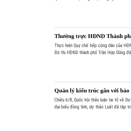
chính của Đảng lên môi trường điện tử c
Thường trực HĐND Thành phố 
Thực hiện Quy chế tiếp công dân của HĐN
Đô thị HĐND thành phố Trần Hợp Dũng đã 
Quản lý kiến trúc gắn với bảo
Chiều 6/8, Quốc hội thảo luận tại tổ về D
đại biểu đồng tình, dự thảo Luật đã tập t
giảm thủ tục hành chính, chuyển mạnh từ 