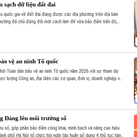
 sạch dữ liệu đất đai
iệu quốc gia về đất đai đang được các địa phương trên địa bàn
 phường đã chủ động đổi mới cách làm để vừa bảo đảm tiến độ,
ng Lĩnh Nam, nhiều giải pháp sáng tạo đang phát huy hiệu quả rõ
ảo vệ an ninh Tổ quốc
hội Toàn dân bảo vệ an ninh Tổ quốc năm 2026 với sự tham dự
lực lượng Công an, đại diện các cơ quan, đơn vị, doanh nghiệp và
ng Đảng lên môi trường số
iệu số, góp phần bảo đảm công khai, minh bạch và nâng cao hiệu
ành phố Hà Nội tổ chức hội nghị tập huấn sử dụng 4 thủ tục hành