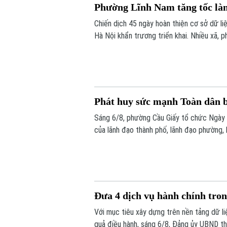
Phường Lĩnh Nam tăng tốc làm
Chiến dịch 45 ngày hoàn thiện cơ sở dữ l
Hà Nội khẩn trương triển khai. Nhiều xã,
vừa nâng cao chất lượng dữ liệu. Tại phườ
nét.
Phát huy sức mạnh Toàn dân b
Sáng 6/8, phường Cầu Giấy tổ chức Ngày 
của lãnh đạo thành phố, lãnh đạo phường, 
đông đảo nhân dân trên địa bàn.
Đưa 4 dịch vụ hành chính tro
Với mục tiêu xây dựng trên nền tảng dữ l
quả điều hành, sáng 6/8, Đảng ủy UBND th