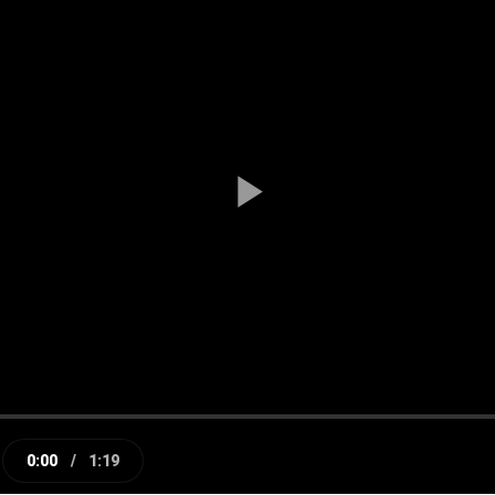
Play
Video
0:00
/
1:19
e
Current
Duration