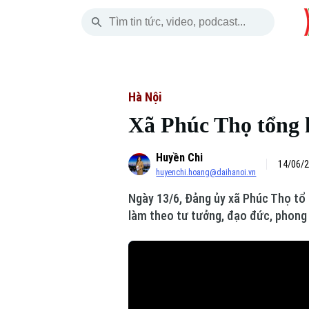
Thứ Sáu
THỜI SỰ
HÀ NỘI
THẾ GIỚI
07 Tháng 08, 2026
Hà Nội
Nhịp sống Hà Nộ
Tin tức
Hà Nội
Xã Phúc Thọ tổng k
Chính trị
Người Hà Nội
Quân s
Huyền Chi
Xã hội
Khoảnh khắc Hà 
Hồ sơ
14/06/2
huyenchi.hoang@daihanoi.vn
An ninh trật tự
Ẩm thực
Người V
Ngày 13/6, Đảng ủy xã Phúc Thọ tổ
làm theo tư tưởng, đạo đức, phong 
Công nghệ
Skip Ad