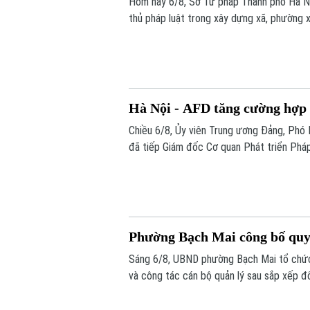
Hôm nay 6/8, Sở Tư pháp Thành phố Hà N
thủ pháp luật trong xây dựng xã, phường x
Hà Nội - AFD tăng cường hợp t
Chiều 6/8, Ủy viên Trung ương Đảng, Phó 
đã tiếp Giám đốc Cơ quan Phát triển Pháp 
đang triển khai và định hướng mở rộng hợp 
Phường Bạch Mai công bố quyế
Sáng 6/8, UBND phường Bạch Mai tổ chức 
và công tác cán bộ quản lý sau sắp xếp đ
trên địa bàn.