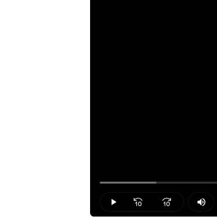
Loaded
:
12.47%
Play
Mut