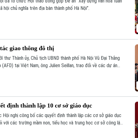
ội đã tổ chức Hội thảo đóng góp Đề án “Xây dựng văn hoá tuân
ã hội chủ nghĩa trên địa bàn thành phố Hà Nội”.
ác giao thông đô thị
Bí thư Thành ủy, Chủ tịch UBND thành phố Hà Nội Vũ Đại Thắng
(AFD) tại Việt Nam, ông Julien Seillan, trao đổi về các dự án
tác trong thời gian tới.
t định thành lập 10 cơ sở giáo dục
Hội nghị công bố các quyết định thành lập các cơ sở giáo dục
ối với các trường mầm non, tiểu học và trung học cơ sở công lập