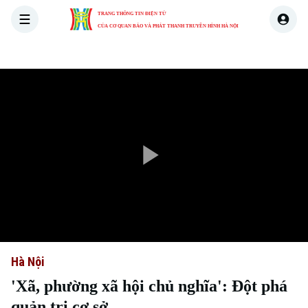
TRANG THÔNG TIN ĐIỆN TỬ
CỦA CƠ QUAN BÁO VÀ PHÁT THANH TRUYỀN HÌNH HÀ NỘI
THỜI SỰ
HÀ NỘI
THẾ GIỚI
KINH TẾ
NHÀ ĐẤT
Play
Video
Hà Nội
'Xã, phường xã hội chủ nghĩa': Đột phá
quản trị cơ sở