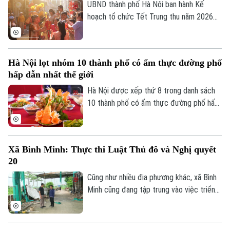
định chính sách.
UBND thành phố Hà Nội ban hành Kế
hoạch tổ chức Tết Trung thu năm 2026
với mục tiêu mọi trẻ em trên địa bàn đều
được đón Tết Trung thu vui tươi, an toàn;
100% trẻ em có hoàn cảnh đặc biệt được
Hà Nội lọt nhóm 10 thành phố có ẩm thực đường phố
thăm hỏi, tặng quà đầy đủ, kịp thời.
hấp dẫn nhất thế giới
Theo dõi Hà Nội On
Hà Nội được xếp thứ 8 trong danh sách
10 thành phố có ẩm thực đường phố hấp
dẫn nhất thế giới theo nghiên cứu của
Radical Storage và cũng là thành phố duy
nhất của châu Á lọt vào danh sách này.
Xã Bình Minh: Thực thi Luật Thủ đô và Nghị quyết
20
Cũng như nhiều địa phương khác, xã Bình
Minh cũng đang tập trung vào việc triển
khai Luật Thủ đô và Nghị quyết 20 của
HĐND thành phố Hà Nội, Luật Đất đai
trong việc xử lý dứt điểm những cá nhân,