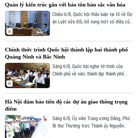
Thế giới
Quản lý kiến trúc gắn với bảo tồn bản sắc văn hóa
Xã hội
Người Hà Nội
Chiều 6/8, Quốc hội thảo luận tại tổ về Dự
Tin tức
Kinh tế
án Luật sửa đổi, bổ sung một số điều của
An ninh trật tự
Khoảnh khắc Hà Nội
Luật Kiến trúc. Nhiều đại biểu đồng tình,
Quân sự
Tin tức
Nhà đất
dự thảo Luật đã tập trung đổi mới công
Công nghệ
Ẩm thực
tác quản lý hành nghề kiến trúc theo
Hồ sơ
Cafe sáng
Chính thức trình Quốc hội thành lập hai thành phố
hướng cắt giảm thủ tục hành chính,
Tin tức
Tàu và Xe
Quảng Ninh và Bắc Ninh
chuyển mạnh từ tiền kiểm sang hậu kiểm
Người Việt 4 phương
Tài chính Ngân hàng
Đầu tư
và đẩy mạnh chuyển đổi số.
Sáng 6/8, Quốc hội nghe tờ trình của
Ô tô
Giáo dục
Chính phủ về việc thành lập thành phố
Doanh nghiệp
Căn hộ
Quảng Ninh và thành phố Bắc Ninh.
Tàu
Tin tức
Văn hóa
Đất đai
Xe máy
Tuyển sinh
Hà Nội đảm bảo tiến độ các dự án giao thông trọng
Tin tức
Sức khỏe
Kinh nghiệm
điểm
Thị trường
Hướng nghiệp
Sáng 6/8, Ủy viên Trung ương Đảng, Phó
Làng nghề
Y tế
Thể thao
Bí thư Thường trực Thành ủy Nguyễn
Đánh giá
Di tích
Trọng Đông, Trưởng Ban Chỉ đạo giải
Dinh dưỡng