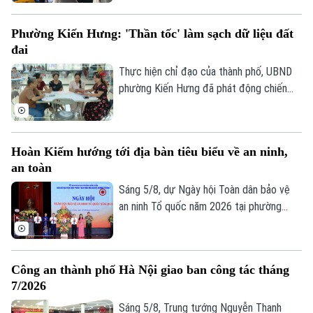
Với một địa bàn rộng, đông dân cư, gần
19 ngàn thửa đất cần phải hoàn thiện dữ
Phường Kiến Hưng: 'Thần tốc' làm sạch dữ liệu đất
liệu, kế hoạch mà phường Hoàng Mai đề
đai
ra là đến 10/8 phải hoàn thành thu thập
dữ liệu tại 41 tổ dân phố đang đứng
Thực hiện chỉ đạo của thành phố, UBND
trước những thách thức không nhỏ.
phường Kiến Hưng đã phát động chiến
dịch cao điểm "45 ngày đêm" làm sạch dữ
liệu đất đai. Đây không chỉ là một kế
hoạch hành chính đơn thuần, mà là một
Hoàn Kiếm hướng tới địa bàn tiêu biểu về an ninh,
cuộc "tổng động viên" toàn diện nhằm
an toàn
chuẩn hóa, làm sạch và cập nhật cơ sở dữ
liệu quốc gia về đất đai trên địa bàn.
Sáng 5/8, dự Ngày hội Toàn dân bảo vệ
an ninh Tổ quốc năm 2026 tại phường
Hoàn Kiếm, Chủ tịch UBND thành phố Hà
Liên hệ đường dây nóng (bấm để gọi)
Nội Vũ Đại Thắng yêu cầu địa phương
Tòa soạn
Tòa soạn
phát huy vị trí đặc biệt của địa bàn trung
Công an thành phố Hà Nội giao ban công tác tháng
0865.116.699 (hotline)
0865.116.699
tâm, phấn đấu trở thành hình mẫu của Thủ
7/2026
đô về an ninh, an toàn, kỷ cương, văn minh
và thân thiện.
Sáng 5/8, Trung tướng Nguyễn Thanh