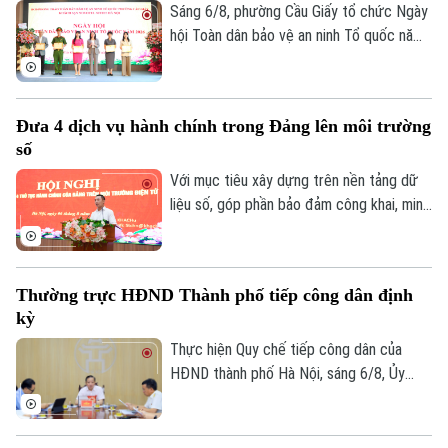
liệu. Tại phường Lĩnh Nam, nhiều giải pháp
Sáng 6/8, phường Cầu Giấy tổ chức Ngày
sáng tạo đang phát huy hiệu quả rõ nét.
hội Toàn dân bảo vệ an ninh Tổ quốc năm
2026 với sự tham dự của lãnh đạo thành
phố, lãnh đạo phường, lực lượng Công an,
đại diện các cơ quan, đơn vị, doanh
Đưa 4 dịch vụ hành chính trong Đảng lên môi trường
nghiệp và đông đảo nhân dân trên địa
số
bàn.
Với mục tiêu xây dựng trên nền tảng dữ
liệu số, góp phần bảo đảm công khai, minh
bạch và nâng cao hiệu quả điều hành, sáng
6/8, Đảng ủy UBND thành phố Hà Nội tổ
chức hội nghị tập huấn sử dụng 4 thủ tục
Chuyên mục
Thường trực HĐND Thành phố tiếp công dân định
hành chính của Đảng lên môi trường điện
kỳ
tử cho các tổ chức cơ sở Đảng trực
Thời sự
thuộc.
Thực hiện Quy chế tiếp công dân của
HĐND thành phố Hà Nội, sáng 6/8, Ủy
Hà Nội
Hà Nội
viên Thường trực, Trưởng Ban Đô thị
HĐND thành phố Trần Hợp Dũng đã tiếp
Chính trị
Nhịp sống Hà Nội
công dân định kỳ.