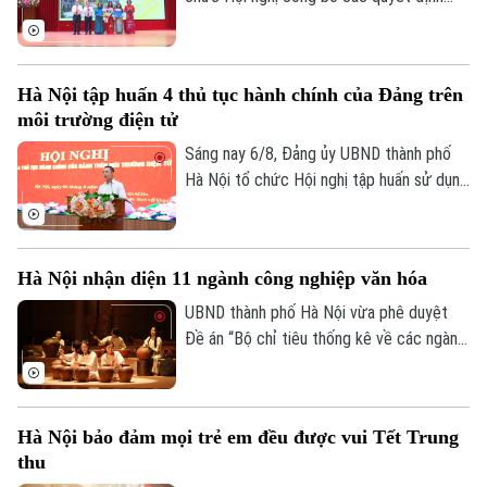
thành lập các cơ sở giáo dục và công tác
cán bộ quản lý sau sắp xếp đối với các
trường mầm non, tiểu học và trung học cơ
Hà Nội tập huấn 4 thủ tục hành chính của Đảng trên
sở công lập trên địa bàn.
môi trường điện tử
Sáng nay 6/8, Đảng ủy UBND thành phố
Hà Nội tổ chức Hội nghị tập huấn sử dụng
bốn thủ tục hành chính của Đảng trên môi
trường điện tử cho các tổ chức cơ sở
Đảng trực thuộc. Hội nghị được tổ chức
Hà Nội nhận diện 11 ngành công nghiệp văn hóa
trực tiếp tại trụ sở Khu liên cơ quan thành
phố và kết nối trực tuyến đến điểm cầu
UBND thành phố Hà Nội vừa phê duyệt
của các tổ chức cơ sở Đảng trực thuộc.
Đề án “Bộ chỉ tiêu thống kê về các ngành
công nghiệp văn hóa trên địa bàn thành
phố Hà Nội”, tạo cơ sở đo lường mức độ
phát triển và đóng góp của lĩnh vực công
Hà Nội bảo đảm mọi trẻ em đều được vui Tết Trung
nghiệp văn hóa đối với tăng trưởng kinh
thu
tế, phục vụ công tác quản lý và hoạch