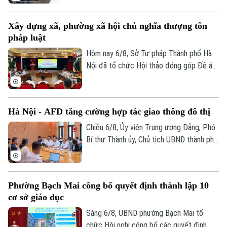
Bóng đá
phóng mặt bằng các dự án đầu tư trên
Giải trí
địa bàn thành phố Hà Nội, kiểm tra thực
Tư vấn sức khỏe
Xây dựng xã, phường xã hội chủ nghĩa thượng tôn
Quần vợt
địa một số hạng mục quan trọng.
Tin tức
Đã phát sóng
pháp luật
Golf
Hôm nay 6/8, Sở Tư pháp Thành phố Hà
Sao
Nội đã tổ chức Hội thảo đóng góp Đề án
“Xây dựng văn hoá tuân thủ pháp luật
Điện ảnh
trong xây dựng xã, phường xã hội chủ
Thời trang
nghĩa trên địa bàn thành phố Hà Nội”.
Hà Nội - AFD tăng cường hợp tác giao thông đô thị
Âm nhạc
Chiều 6/8, Ủy viên Trung ương Đảng, Phó
Bí thư Thành ủy, Chủ tịch UBND thành phố
Hà Nội Vũ Đại Thắng đã tiếp Giám đốc Cơ
quan Phát triển Pháp (AFD) tại Việt Nam,
ông Julien Seillan, trao đổi về các dự án
Phường Bạch Mai công bố quyết định thành lập 10
đang triển khai và định hướng mở rộng
cơ sở giáo dục
hợp tác trong thời gian tới.
Sáng 6/8, UBND phường Bạch Mai tổ
chức Hội nghị công bố các quyết định