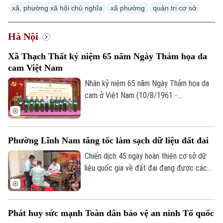
xã, phường xã hội chủ nghĩa
xã phường
quản trị cơ sở
Hà Nội
Xã Thạch Thất kỷ niệm 65 năm Ngày Thảm họa da
cam Việt Nam
Nhân kỷ niệm 65 năm Ngày Thảm họa da
cam ở Việt Nam (10/8/1961 -
10/8/2026), Hội Nạn nhân chất độc da
cam/dioxin xã Thạch Thất tổ chức lễ kỷ
niệm và trao quà cho các nạn nhân chất
Phường Lĩnh Nam tăng tốc làm sạch dữ liệu đất đai
độc da cam trên địa bàn.
Chiến dịch 45 ngày hoàn thiện cơ sở dữ
liệu quốc gia về đất đai đang được các
địa phương trên địa bàn Hà Nội khẩn
trương triển khai. Nhiều xã, phường đã
chủ động đổi mới cách làm để vừa bảo
Phát huy sức mạnh Toàn dân bảo vệ an ninh Tổ quốc
đảm tiến độ, vừa nâng cao chất lượng dữ