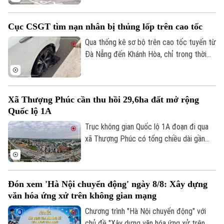
phạm vi toàn quốc. Nội dung đào tạo tập
trung vào các kỹ năng cơ bản về quy tắc
Cục CSGT tìm nạn nhân bị thủng lốp trên cao tốc
tham gia giao thông và kỹ năng phòng
ngừa tai nạn.
Qua thống kê sơ bộ trên cao tốc tuyến từ
Đà Nẵng đến Khánh Hòa, chỉ trong thời
gian ngắn đã có hơn 70 phương tiện bị nổ
lốp do vật sắc nhọn đâm vào. Ngay khi
truy tìm được người làm rơi các vật sắc
Xã Thượng Phúc cần thu hồi 29,6ha đất mở rộng
nhọn dẫn tới các vụ nổ lốp, Cục CSGT đã
Quốc lộ 1A
phát đi thông báo tìm nạn nhân để có
hướng xử lý, bảo vệ quyền lợi người tham
Trục không gian Quốc lộ 1A đoạn đi qua
gia giao thông.
xã Thượng Phúc có tổng chiều dài gần
2,9km. Để triển khai dự án, địa phương
cần thu hồi khoảng 29,6 ha đất đi qua địa
bàn 7 thôn.
Đón xem 'Hà Nội chuyển động' ngày 8/8: Xây dựng
văn hóa ứng xử trên không gian mạng
Chương trình "Hà Nội chuyển động" với
chủ đề "Xây dựng văn hóa ứng xử trên