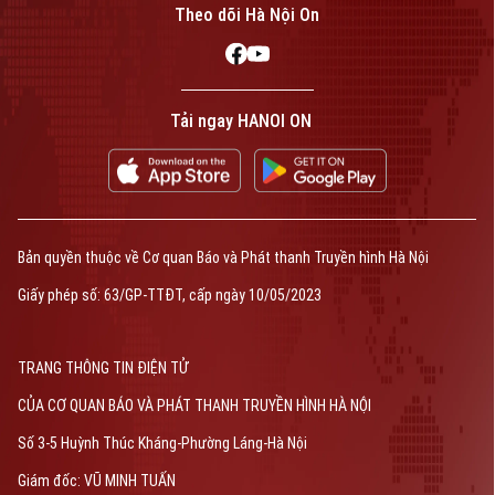
Theo dõi Hà Nội On
Tải ngay HANOI ON
Bản quyền thuộc về Cơ quan Báo và Phát thanh Truyền hình Hà Nội
Giấy phép số: 63/GP-TTĐT, cấp ngày 10/05/2023
TRANG THÔNG TIN ĐIỆN TỬ
CỦA CƠ QUAN BÁO VÀ PHÁT THANH TRUYỀN HÌNH HÀ NỘI
Số 3-5 Huỳnh Thúc Kháng-Phường Láng-Hà Nội
Giám đốc: VŨ MINH TUẤN