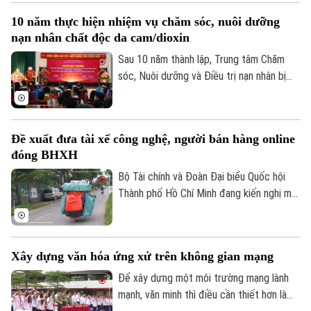
trường số. Đây cũng là cách đưa chuyển
10 năm thực hiện nhiệm vụ chăm sóc, nuôi dưỡng
đổi số đến gần hơn với hoạt động sản
nạn nhân chất độc da cam/dioxin
xuất, kinh doanh của người dân.
Sau 10 năm thành lập, Trung tâm Chăm
sóc, Nuôi dưỡng và Điều trị nạn nhân bị
nhiễm chất độc da cam/dioxin thành phố
Hà Nội trực thuộc Sở Nội Vụ Hà Nội đã
trở thành điểm tựa cho hàng trăm nạn
Đề xuất đưa tài xế công nghệ, người bán hàng online
nhân và gia đình nạn nhân nhiễm chất độc
đóng BHXH
da cam/dioxin trên địa bàn Thành phố.
Bộ Tài chính và Đoàn Đại biểu Quốc hội
Thành phố Hồ Chí Minh đang kiến nghị mở
rộng nhóm đối tượng đóng bảo hiểm xã
hội bắt buộc đối với người lao động có
thu nhập từ nền tảng số như tài xế công
Xây dựng văn hóa ứng xử trên không gian mạng
nghệ, người giao hàng hay người bán hàng
online trên các sàn thương mại điện tử.
Để xây dựng một môi trường mạng lành
mạnh, văn minh thì điều cần thiết hơn là