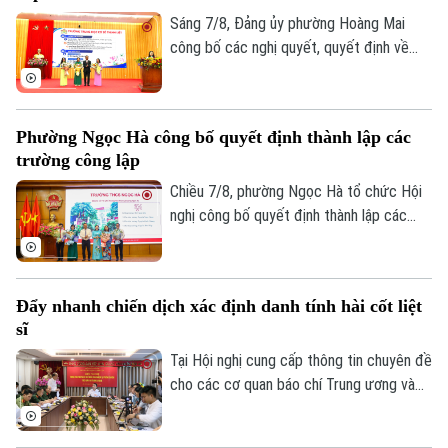
Sáng 7/8, Đảng ủy phường Hoàng Mai
công bố các nghị quyết, quyết định về
sắp xếp, tổ chức lại các cơ sở giáo dục
công lập và thành lập tổ chức cơ sở Đảng
tại các đơn vị này. Với 9 trường thuộc
Phường Ngọc Hà công bố quyết định thành lập các
diện sắp xếp được tổ chức lại thành bốn
trường công lập
trường, phường Hoàng Mai đã đạt tỷ lệ
giảm 55%, vượt yêu cầu Ủy ban nhân dân
Chiều 7/8, phường Ngọc Hà tổ chức Hội
thành phố Hà Nội đề ra.
nghị công bố quyết định thành lập các
trường mầm non, tiểu học, THCS công lập
và công tác sắp xếp cán bộ trên địa bàn
phường.
Đẩy nhanh chiến dịch xác định danh tính hài cốt liệt
sĩ
Tại Hội nghị cung cấp thông tin chuyên đề
cho các cơ quan báo chí Trung ương và
thành phố do Ban Tuyên giáo và Dân vận
Thành ủy tổ chức sáng 7/8, đại diện Bộ