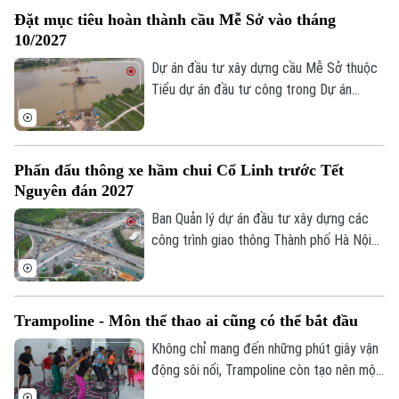
trong số những giải pháp đó là nghiên cứu
Đặt mục tiêu hoàn thành cầu Mễ Sở vào tháng
bố trí làn đường ngoài cùng bên trái, sát
10/2027
dải phân cách giữa trên đường cao tốc
làm làn đường dành riêng để vượt xe.
Dự án đầu tư xây dựng cầu Mễ Sở thuộc
Tiểu dự án đầu tư công trong Dự án
thành phần 3 thuộc Dự án đường Vành đai
4 - Vùng Thủ đô Hà Nội được đặt mục
tiêu hoàn thành vào tháng 10/2027.
Phấn đấu thông xe hầm chui Cổ Linh trước Tết
Nguyên đán 2027
Ban Quản lý dự án đầu tư xây dựng các
công trình giao thông Thành phố Hà Nội
cho biết, công trường hầm chui Cổ Linh
đang được đẩy nhanh tiến độ, với mục
tiêu thông xe kỹ thuật trước Tết Nguyên
Trampoline - Môn thể thao ai cũng có thể bắt đầu
đán Đinh Mùi 2027.
Không chỉ mang đến những phút giây vận
động sôi nổi, Trampoline còn tạo nên một
không gian kết nối. Bên cạnh đó, mỗi cú