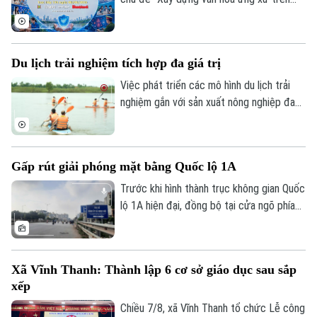
không gian mạng" sẽ phát sóng trực tiếp
trên các nền tảng của Cơ quan Báo và
phát thanh, truyền hình Hà Nội vào 19h
Du lịch trải nghiệm tích hợp đa giá trị
hôm nay, ngày 8/8.
Việc phát triển các mô hình du lịch trải
nghiệm gắn với sản xuất nông nghiệp đang
mở ra hướng đi mới cho người nông dân.
Việc "tích hợp đa giá trị" ngay tại hộ gia
đình không chỉ nâng cao thu nhập mà còn
Gấp rút giải phóng mặt bằng Quốc lộ 1A
tạo đà phát triển kinh tế nông thôn bền
vững.
Trước khi hình thành trục không gian Quốc
lộ 1A hiện đại, đồng bộ tại cửa ngõ phía
Nam Thủ đô, Hà Nội phải giải quyết bài
toán khó nhất: mặt bằng. Với mục tiêu cơ
bản hoàn thành trước ngày 30/9, các địa
Xã Vĩnh Thanh: Thành lập 6 cơ sở giáo dục sau sắp
phương có dự án đi qua đang tập trung
xếp
kiểm đếm, xác định nguồn gốc đất, lập
phương án bồi thường, hỗ trợ, tái định cư
Chiều 7/8, xã Vĩnh Thanh tổ chức Lễ công