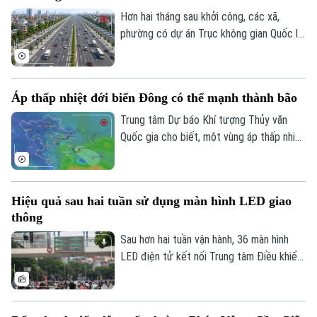
công nghệ trong kết nối, trao đổi thông
Hơn hai tháng sau khởi công, các xã,
tin đang trở thành giải pháp quan trọng
phường có dự án Trục không gian Quốc lộ
để giữ gìn bình yên từ cơ sở.
1A đi qua đang đồng loạt đẩy nhanh giải
phóng mặt bằng. Hà Nội đặt mục tiêu
hoàn thành trong tháng 9 để tạo điều kiện
Áp thấp nhiệt đới biển Đông có thể mạnh thành bão
triển khai đồng bộ dự án gần 162.000 tỷ
đồng.
Trung tâm Dự báo Khí tượng Thủy văn
Quốc gia cho biết, một vùng áp thấp nhiệt
đới vừa hình thành ngay trên khu vực Vịnh
Bắc Bộ. Mặc dù áp thấp nhiệt đới này ít
có khả năng mạnh lên thành bão và không
Hiệu quả sau hai tuần sử dụng màn hình LED giao
đi trực tiếp vào đất liền, nhưng diễn biến
thông
của nó vẫn sẽ gây ra thời tiết xấu cho
vùng biển phía Bắc và khu vực Hà Nội
Sau hơn hai tuần vận hành, 36 màn hình
trong những ngày tới.
LED điện tử kết nối Trung tâm Điều khiển
giao thông Công an Hà Nội đã phát huy rõ
hiệu quả. Việc cập nhật thông tin thời gian
thực giúp người dân chủ động chọn lộ