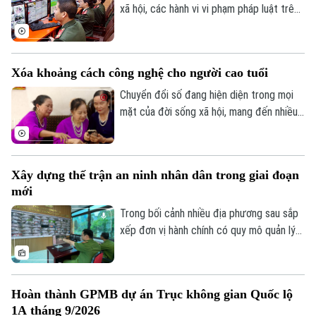
Theo dõi Hà Nội On
ra.
xã hội, các hành vi vi phạm pháp luật trên
không gian mạng như phát tán thông tin
giả, quảng cáo sai sự thật, lừa đảo trực
tuyến, xúc phạm danh dự, nhân phẩm vẫn
Xóa khoảng cách công nghệ cho người cao tuổi
diễn biến phức tạp. Vậy đâu là ranh giới
giữa quyền tự do ngôn luận và hành vi vi
Chuyển đổi số đang hiện diện trong mọi
phạm pháp luật?
mặt của đời sống xã hội, mang đến nhiều
tiện ích. Trong sự phát triển mạnh mẽ của
công nghệ, vẫn còn một bộ phận người
dân, đặc biệt là người cao tuổi, gặp khó
Xây dựng thế trận an ninh nhân dân trong giai đoạn
khăn trong tiếp cận và sử dụng các nền
mới
tảng số.
Trong bối cảnh nhiều địa phương sau sắp
xếp đơn vị hành chính có quy mô quản lý
lớn hơn, yêu cầu bảo đảm an ninh, trật tự
cũng đặt ra những nhiệm vụ mới. Bên cạnh
vai trò nòng cốt của lực lượng công an,
Hoàn thành GPMB dự án Trục không gian Quốc lộ
việc phát huy sức mạnh của nhân dân, xây
1A tháng 9/2026
dựng các mô hình tự quản và ứng dụng