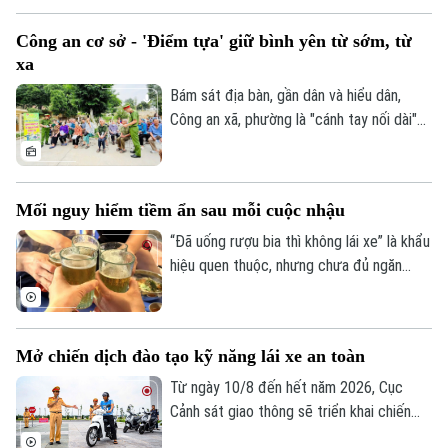
gây thiệt hại về người.
Công an cơ sở - 'Điểm tựa' giữ bình yên từ sớm, từ
xa
Bám sát địa bàn, gần dân và hiểu dân,
Liên hệ đường dây nóng (bấm để gọi)
Công an xã, phường là "cánh tay nối dài"
Tòa soạn
Tòa soạn
giúp Công an Thủ đô giải quyết hiệu quả
các vấn đề an ninh trật tự ngay từ cơ sở,
0865.116.699 (hotline)
0865.116.699
dập tắt rủi ro phát sinh ngay từ thời điểm
Mối nguy hiểm tiềm ẩn sau mỗi cuộc nhậu
manh nha.
“Đã uống rượu bia thì không lái xe” là khẩu
hiệu quen thuộc, nhưng chưa đủ ngăn
nhiều người cầm lái sau khi sử dụng chất
có cồn. Chỉ một chút chủ quan, khả năng
làm chủ phương tiện suy giảm đáng kể,
Mở chiến dịch đào tạo kỹ năng lái xe an toàn
mở đường cho những hậu quả giao thông
đáng tiếc.
Từ ngày 10/8 đến hết năm 2026, Cục
Cảnh sát giao thông sẽ triển khai chiến
dịch đào tạo kỹ năng lái xe an toàn trên