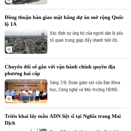
dấu ấn hơn một thế kỷ. Không chỉ là một
công trình hạ tầng, đây còn là một phần
Đồng thuận bàn giao mặt bằng dự án mở rộng Quốc
ký ức đô thị của Thủ đô. Trong thời gian
lộ 1A
tới, khu vực này sẽ được chỉnh trang theo
hướng bảo tồn kết hợp phát huy giá trị di
Xác định sự ủng hộ của người dân là yếu
sản, mở ra một không gian văn hóa, nghệ
tố quan trọng giúp đẩy nhanh tiến độ
thuật và du lịch mới.
GPMB dự án Trục không gian Quốc lộ 1A,
thời gian qua, xã Thượng Phúc đã tập
trung đồng loạt nhiều giải pháp. Nhờ đó,
Chuyển đổi số gắn với vận hành chính quyền địa
nhiều người dân và doanh nghiệp đã sớm
phương hai cấp
đồng thuận, bàn giao đất để thực hiện
siêu dự án 162.000 tỷ đồng này.
Sáng 7/8, Đoàn giám sát của Ban Khoa
học, Công nghệ và Môi trường HĐND
thành phố Hà Nội giám sát tình hình thực
hiện công tác chuyển đổi số trên địa bàn
xã Quang Minh giai đoạn 2025-2026.
Triển khai lấy mẫu ADN liệt sĩ tại Nghĩa trang Mai
Dịch