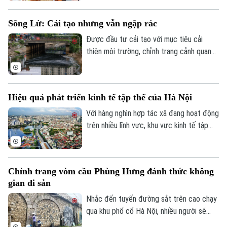
làm việc với xã Kim Anh về việc triển khai
Tư vấn sức khỏe
Quần vợt
chuyển đổi số, ứng dụng khoa học, công
Tin tức
Đã phát sóng
Sông Lừ: Cải tạo nhưng vẫn ngập rác
nghệ trong giải quyết thủ tục hành chính,
Golf
Sao
cung cấp dịch vụ công khi thực hiện sắp
Được đầu tư cải tạo với mục tiêu cải
xếp đơn vị hành chính và tổ chức mô hình
thiện môi trường, chỉnh trang cảnh quan
Điện ảnh
chính quyền địa phương hai cấp trên địa
và nâng cao chất lượng sống cho người
bàn xã năm 2026.
dân, sông Lừ từng được kỳ vọng sẽ trở
Thời trang
thành không gian xanh giữa lòng Thủ đô.
Hiệu quả phát triển kinh tế tập thể của Hà Nội
Tuy nhiên, thực tế hiện nay, nhiều đoạn
Âm nhạc
sông vẫn bị rác thải phủ kín mặt nước, gây
Với hàng nghìn hợp tác xã đang hoạt động
ô nhiễm và ảnh hưởng đến dòng chảy.
trên nhiều lĩnh vực, khu vực kinh tế tập
thể không chỉ tạo việc làm, nâng cao thu
nhập cho người dân mà còn góp phần xây
dựng chuỗi giá trị. Khi được tháo gỡ
Chỉnh trang vòm cầu Phùng Hưng đánh thức không
những điểm nghẽn đây sẽ là một trong
gian di sản
những động lực quan trọng đóng góp vào
tăng trưởng nhanh và bền vững của Thủ
Nhắc đến tuyến đường sắt trên cao chạy
đô.
qua khu phố cổ Hà Nội, nhiều người sẽ
nhớ ngay đến dãy 131 vòm cầu đá mang