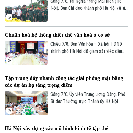
Sáng 7/8, tại Nghĩa trang Mai Dịch (Hà
Nội), Ban Chỉ đạo thành phố Hà Nội về tìm
kiếm, quy tập và xác định danh tính hài
cốt liệt sĩ trang trọng tổ chức Lễ dâng
hương tưởng niệm và chính thức triển
Chuẩn hoá hệ thống thiết chế văn hoá ở cơ sở
Theo dõi Hà Nội On
khai công tác lấy mẫu hài cốt liệt sĩ chưa
xác định được thông tin để phục vụ giám
Chiều 7/8, Ban Văn hóa – Xã hội HĐND
định ADN.
thành phố Hà Nội đã giám sát việc đầu
tư, khai thác các thiết chế văn hóa, thể
thao trên địa bàn phường Kiến Hưng.
Tập trung đẩy nhanh công tác giải phóng mặt bằng
các dự án hạ tầng trọng điểm
Sáng 7/8, Ủy viên Trung ương Đảng, Phó
Bí thư Thường trực Thành ủy Hà Nội
Nguyễn Trọng Đông, Trưởng ban Chỉ đạo
giải phóng mặt bằng các dự án đầu tư
trên địa bàn thành phố Hà Nội chủ trì hội
Hà Nội xây dựng các mô hình kinh tế tập thể
nghị Ban Chỉ đạo nhằm rà soát, đánh giá