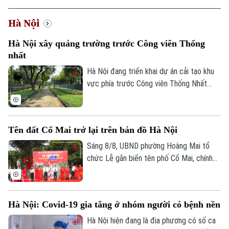
Hà Nội
Hà Nội xây quảng trường trước Công viên Thống
nhất
Hà Nội đang triển khai dự án cải tạo khu
vực phía trước Công viên Thống Nhất
trên phố Trần Nhân Tông, với điểm nhấn là
xây dựng quảng trường kết hợp phố đi
bộ, góp phần hoàn thiện không gian công
Tên đất Cổ Mai trở lại trên bản đồ Hà Nội
cộng tại khu vực trung tâm Thủ đô.
Sáng 8/8, UBND phường Hoàng Mai tổ
chức Lễ gắn biển tên phố Cổ Mai, chính
thức đưa một địa danh gắn với lịch sử,
văn hóa vùng đất Kẻ Mơ xưa vào hệ
thống đường phố của Thủ đô. Đây là hoạt
Hà Nội: Covid-19 gia tăng ở nhóm người có bệnh nền
động chào mừng kỷ niệm 81 năm Cách
mạng Tháng Tám thành công và Quốc
Hà Nội hiện đang là địa phương có số ca