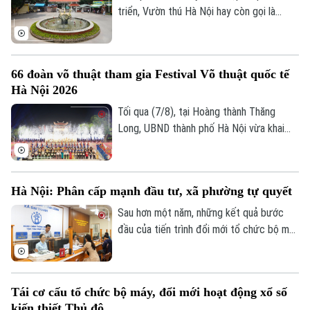
triển khai nhiệm vụ 6 tháng cuối năm
triển, Vườn thú Hà Nội hay còn gọi là
2026, diễn ra ngày 8/8.
Công viên Thủ Lệ không chỉ là nơi chăm
sóc, bảo tồn hàng trăm cá thể động vật
mà còn là không gian xanh, văn hoá gắn bó
66 đoàn võ thuật tham gia Festival Võ thuật quốc tế
với nhiều thế hệ người dân Thủ đô.
Hà Nội 2026
Tối qua (7/8), tại Hoàng thành Thăng
Long, UBND thành phố Hà Nội vừa khai
mạc Festival Võ thuật quốc tế Hà Nội
2026 với chủ đề “Hào khí Thăng Long -
Tinh hoa võ Việt”.
Hà Nội: Phân cấp mạnh đầu tư, xã phường tự quyết
Sau hơn một năm, những kết quả bước
đầu của tiến trình đổi mới tổ chức bộ máy
và nâng cao hiệu lực, hiệu quả quản trị đã
cho thấy mô hình chính quyền địa phương
hai cấp không chỉ là sự thay đổi về cơ cấu
Tái cơ cấu tổ chức bộ máy, đổi mới hoạt động xổ số
tổ chức, mà là bước chuyển căn bản tổ
kiến thiết Thủ đô