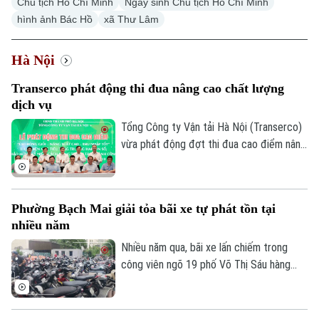
Chủ tịch Hồ Chí Minh
Ngày sinh Chủ tịch Hồ Chí Minh
hình ảnh Bác Hồ
xã Thư Lâm
Hà Nội
Transerco phát động thi đua nâng cao chất lượng
dịch vụ
Tổng Công ty Vận tải Hà Nội (Transerco)
vừa phát động đợt thi đua cao điểm nâng
cao chất lượng dịch vụ chào mừng các
ngày lễ lớn của Thủ đô và đất nước.
Phong trào được triển khai từ 15-8 đến
Phường Bạch Mai giải tỏa bãi xe tự phát tồn tại
hết ngày 30-9 tới toàn thể cán bộ, công
nhiều năm
nhân viên, người lao động tại khối Văn
phòng cơ quan Tổng công ty.
Nhiều năm qua, bãi xe lấn chiếm trong
công viên ngõ 19 phố Võ Thị Sáu hàng
ngày trông giữ lượng lớn phương tiện, gây
mất an ninh trật tự, tiềm ẩn nguy cơ mất
an toàn phòng cháy, chữa cháy. Nhằm giải