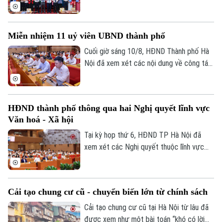
xếp, tổ chức lại các cơ sở giáo dục công
Xã hội
lập và bổ nhiệm cán bộ lãnh đạo, quản lý
Người Hà Nội
Tin tức
Kinh tế
giáo dục trên địa bàn
An ninh trật tự
Miễn nhiệm 11 uỷ viên UBND thành phố
Khoảnh khắc Hà Nội
Quân sự
Tin tức
Nhà đất
Cuối giờ sáng 10/8, HĐND Thành phố Hà
Công nghệ
Ẩm thực
Nội đã xem xét các nội dung về công tác
Hồ sơ
Cafe sáng
nhân sự thuộc thẩm quyền.
Tin tức
Tàu và Xe
Người Việt 4 phương
Tài chính Ngân hàng
Đầu tư
Ô tô
Giáo dục
HĐND thành phố thông qua hai Nghị quyết lĩnh vực
Doanh nghiệp
Văn hoá - Xã hội
Căn hộ
Tàu
Tin tức
Tại kỳ họp thứ 6, HĐND TP Hà Nội đã
Văn hóa
Đất đai
xem xét các Nghị quyết thuộc lĩnh vực
Xe máy
Tuyển sinh
Văn hóa - Xã hội. Đó là phê duyệt mức thu
Tin tức
Sức khỏe
Kinh nghiệm
học phí chương trình bổ sung áp dụng đối
Thị trường
Hướng nghiệp
với cơ sở giáo dục công lập chất lượng
Làng nghề
Y tế
Cải tạo chung cư cũ - chuyển biến lớn từ chính sách
Thể thao
cao của TP Hà Nội năm học 2026-2027
Đánh giá
và thông qua dự án Đầu tư xây dựng Khu
Cải tạo chung cư cũ tại Hà Nội từ lâu đã
Di tích
Dinh dưỡng
phức hợp Y tế - Chăm sóc sức khỏe
Bóng đá
được xem như một bài toán “khó có lời
Giải trí