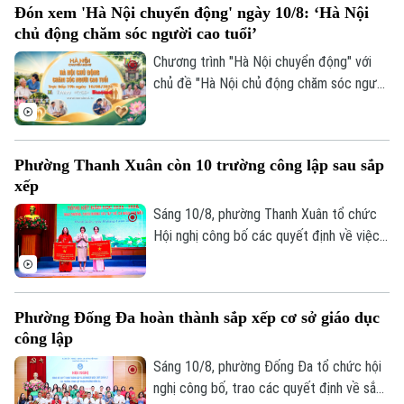
Đón xem 'Hà Nội chuyển động' ngày 10/8: ‘Hà Nội
quyết tình trạng trên, vừa qua Công an
chủ động chăm sóc người cao tuổi’
phường Bạch Mai đã tham mưu Ủy ban
nhân dân phường chỉ đạo các lực lượng
Chương trình "Hà Nội chuyển động" với
phối hợp giải tỏa thành công bãi xe này.
chủ đề "Hà Nội chủ động chăm sóc người
cao tuổi" sẽ phát sóng trực tiếp trên các
nền tảng của Cơ quan Báo và phát thanh,
truyền hình Hà Nội vào 19h hôm nay, ngày
Phường Thanh Xuân còn 10 trường công lập sau sắp
10/8.
xếp
Sáng 10/8, phường Thanh Xuân tổ chức
Hội nghị công bố các quyết định về việc
Chuyên mục
sắp xếp, tổ chức lại các cơ sở giáo dục
công lập, và công tác cán bộ.
Thời sự
Phường Đống Đa hoàn thành sắp xếp cơ sở giáo dục
công lập
Hà Nội
Hà Nội
Sáng 10/8, phường Đống Đa tổ chức hội
Chính trị
nghị công bố, trao các quyết định về sắp
Nhịp sống Hà Nội
Thế giới