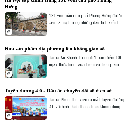
Hà Nội sắp chỉnh trang 131 vòm cầu phố Phùng
Hà Nội sẽ thay đổi rất căn bản khi những
Hưng
định hướng lớn trong Quy hoạch Thủ đô
tầm nhìn 100 năm từng bước được hiện
131 vòm cầu dọc phố Phùng Hưng được
thực hóa.
xem là một trong những dấu tích kiến trúc
độc đáo của Hà Nội hơn một thế kỷ qua.
UBND phường Hoàn Kiếm đang nghiên
cứu lập đồ án thiết kế đô thị nhằm chỉnh
Đưa sản phẩm địa phương lên không gian số
trang toàn bộ khu vực, hướng tới hình
thành không gian văn hóa, công cộng kết
Tại xã An Khánh, trong đợt cao điểm 100
nối phố cổ với ga Long Biên.
ngày thực hiện các nhiệm vụ trọng tâm về
chuyển đổi số, địa phương đang hỗ trợ
doanh nghiệp đưa sản phẩm lên các nền
tảng trực tuyến, mở rộng khả năng tiếp
Tuyến đường 4.0 - Dấu ấn chuyển đổi số ở cơ sở
cận thị trường.
Tại xã Phúc Thọ, việc ra mắt tuyến đường
4.0 với hình thức thanh toán không dùng
tiền mặt là dấu mốc quan trọng, góp phần
xây dựng môi trường kinh doanh văn minh,
hiện đại, thúc đẩy phát triển kinh tế số