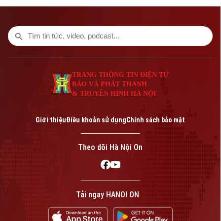
thương mại, tuyến metro này đã phục vụ
tổng cộng gần 14,2 triệu lượt hành khách.
TRANG THÔNG TIN ĐIỆN TỬ
BÁO VÀ PHÁT THANH
& TRUYỀN HÌNH HÀ NỘI
Giới thiệu
Điều khoản sử dụng
Chính sách bảo mật
Theo dõi Hà Nội On
Tải ngay HANOI ON