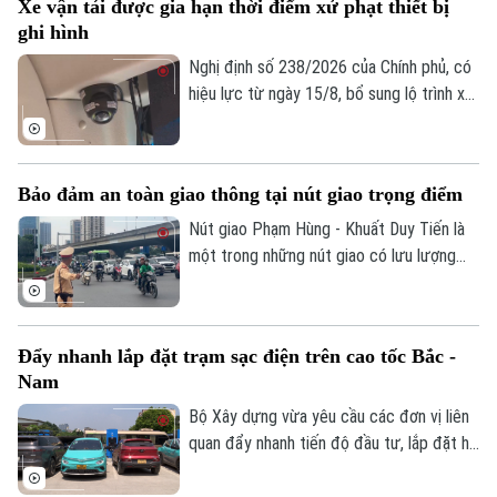
Xe vận tải được gia hạn thời điểm xử phạt thiết bị
ngày hoặc 10 ngày.
ghi hình
Nghị định số 238/2026 của Chính phủ, có
hiệu lực từ ngày 15/8, bổ sung lộ trình xử
phạt đối với các vi phạm liên quan đến
thiết bị ghi nhận hình ảnh trên xe kinh
doanh vận tải. Theo đó, doanh nghiệp và
Bảo đảm an toàn giao thông tại nút giao trọng điểm
chủ phương tiện sẽ có thêm thời gian
chuẩn bị trước khi các quy định xử phạt
Nút giao Phạm Hùng - Khuất Duy Tiến là
chính thức được áp dụng.
một trong những nút giao có lưu lượng
phương tiện lớn nhất khu vực cửa ngõ
phía Tây của Thủ đô. Cơ quan Báo và Phát
thanh, Truyền hình Hà Nội sẽ cập nhật
Đẩy nhanh lắp đặt trạm sạc điện trên cao tốc Bắc -
thông tin chi tiết về tình hình và công tác
Nam
phân luồng đảm bảo an toàn giao thông
tại đây.
Bộ Xây dựng vừa yêu cầu các đơn vị liên
quan đẩy nhanh tiến độ đầu tư, lắp đặt hệ
thống trạm sạc xe điện tại các trạm dừng
nghỉ trên tuyến cao tốc Bắc - Nam phía