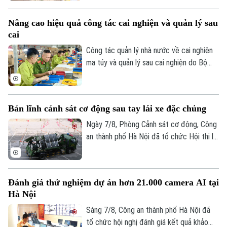
Thành ủy tổ chức sáng 7/8, đại diện Bộ
Tư vấn sức khỏe
Quần vợt
Tư lệnh Thủ đô Hà Nội và Sở Nội vụ đã
Tin tức
Đã phát sóng
Nâng cao hiệu quả công tác cai nghiện và quản lý sau
thông tin về kết quả triển khai Chiến dịch
cai
Golf
"500 ngày đêm đẩy mạnh tìm kiếm, quy
Sao
tập và xác định danh tính hài cốt liệt sĩ"
Công tác quản lý nhà nước về cai nghiện
trên địa bàn Thủ đô.
ma túy và quản lý sau cai nghiện do Bộ
Điện ảnh
Công an tiếp nhận thực hiện trong hơn
một năm qua đã từng bước đi vào nền
Thời trang
nếp và đạt được nhiều kết quả tích cực.
Bản lĩnh cảnh sát cơ động sau tay lái xe đặc chủng
Âm nhạc
Ngày 7/8, Phòng Cảnh sát cơ động, Công
an thành phố Hà Nội đã tổ chức Hội thi lái
xe giỏi thực hành kỹ chiến thuật trên
phương tiện đặc chủng. Đây là sân chơi
để những tay lái thép thể hiện bản lĩnh, kỹ
Đánh giá thử nghiệm dự án hơn 21.000 camera AI tại
năng xử lý tình huống phức tạp, khẳng
Hà Nội
định sức mạnh cơ động, sẵn sàng chiến
đấu.
Sáng 7/8, Công an thành phố Hà Nội đã
tổ chức hội nghị đánh giá kết quả khảo