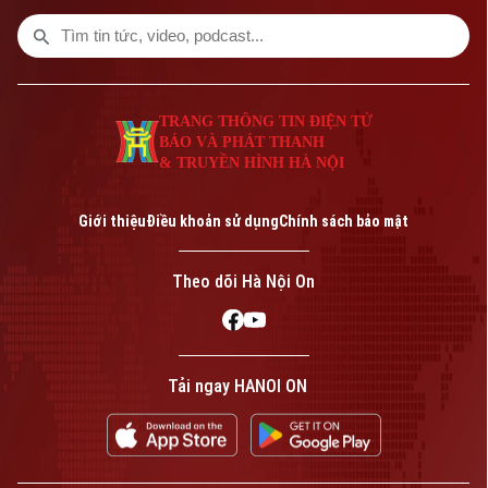
không chỉ đáp ứng nhu cầu nuôi chim mà
còn thể hiện trình độ chế tác, sự am hiểu
tập tính của từng loài chim và óc thẩm mỹ
của người thợ.
TRANG THÔNG TIN ĐIỆN TỬ
BÁO VÀ PHÁT THANH
& TRUYỀN HÌNH HÀ NỘI
Giới thiệu
Điều khoản sử dụng
Chính sách bảo mật
Theo dõi Hà Nội On
Tải ngay HANOI ON