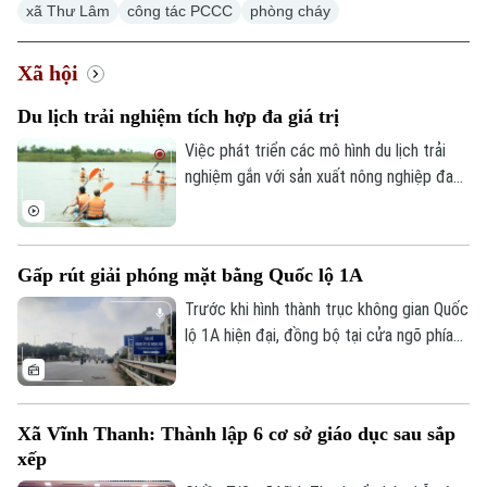
xã Thư Lâm
công tác PCCC
phòng cháy
Xã hội
Du lịch trải nghiệm tích hợp đa giá trị
Việc phát triển các mô hình du lịch trải
nghiệm gắn với sản xuất nông nghiệp đang
mở ra hướng đi mới cho người nông dân.
Việc "tích hợp đa giá trị" ngay tại hộ gia
đình không chỉ nâng cao thu nhập mà còn
Gấp rút giải phóng mặt bằng Quốc lộ 1A
tạo đà phát triển kinh tế nông thôn bền
vững.
Trước khi hình thành trục không gian Quốc
lộ 1A hiện đại, đồng bộ tại cửa ngõ phía
Nam Thủ đô, Hà Nội phải giải quyết bài
toán khó nhất: mặt bằng. Với mục tiêu cơ
bản hoàn thành trước ngày 30/9, các địa
Xã Vĩnh Thanh: Thành lập 6 cơ sở giáo dục sau sắp
phương có dự án đi qua đang tập trung
xếp
kiểm đếm, xác định nguồn gốc đất, lập