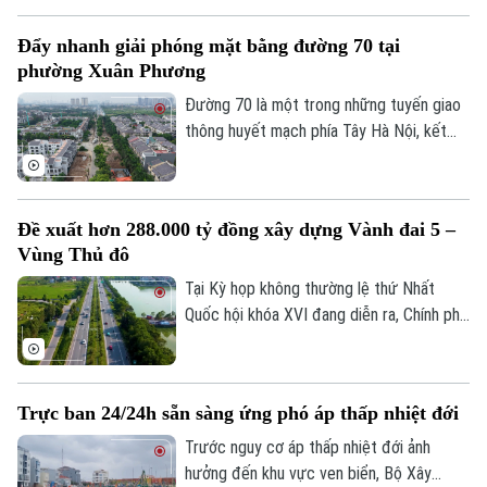
Đông, đáp ứng nhu cầu sử dụng phương
Đẩy nhanh giải phóng mặt bằng đường 70 tại
tiện điện đang ngày càng gia tăng.
phường Xuân Phương
Đường 70 là một trong những tuyến giao
thông huyết mạch phía Tây Hà Nội, kết
nối nhiều khu đô thị, khu công nghiệp và
các tuyến vành đai. Tuy nhiên, nhiều năm
qua, tình trạng quá tải, ùn tắc kéo dài đã
Đề xuất hơn 288.000 tỷ đồng xây dựng Vành đai 5 –
ảnh hưởng lớn đến việc đi lại và phát triển
Vùng Thủ đô
kinh tế-xã hội của khu vực. Để sớm triển
khai dự án mở rộng tuyến đường, công
Tại Kỳ họp không thường lệ thứ Nhất
Liên hệ đường dây nóng (bấm để gọi)
tác GPMB đang được phường Xuân
Quốc hội khóa XVI đang diễn ra, Chính phủ
Tòa soạn
Tòa soạn
Phương tập trung đẩy nhanh tiến độ.
đã trình Quốc hội xem xét chủ trương đầu
tư Dự án đường Vành đai 5 - Vùng Thủ đô
0865.116.699 (hotline)
0865.116.699
Hà Nội với tổng mức đầu tư sơ bộ hơn
Trực ban 24/24h sẵn sàng ứng phó áp thấp nhiệt đới
288.000 tỷ đồng. Đây là công trình giao
thông trọng điểm, được kỳ vọng tạo
Trước nguy cơ áp thấp nhiệt đới ảnh
động lực phát triển kinh tế - xã hội và
hưởng đến khu vực ven biển, Bộ Xây