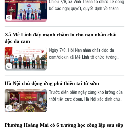
phương án bồi thường, hỗ trợ, tái định cư
Chiều 7/8, xã Vĩnh Thanh tổ chức Lễ công
và tăng cường đối thoại để tạo đồng
bố các nghị quyết, quyết định về thành
thuận trong nhân dân.
lập tổ chức Đảng, các cơ sở giáo dục
công lập và công tác cán bộ sau sắp xếp
trên địa bàn xã.
Xã Mê Linh đẩy mạnh chăm lo cho nạn nhân chất
độc da cam
Ngày 7/8, Hội Nạn nhân chất độc da
cam/dioxin xã Mê Linh tổ chức tưởng
niệm 65 năm Ngày Thảm họa da cam ở
Việt Nam (10/8/1961 – 10/8/2026).
Chuyên mục
Hà Nội chủ động ứng phó thiên tai từ sớm
Thời sự
Trước diễn biến ngày càng khó lường của
thời tiết cực đoan, Hà Nội xác định chủ
Hà Nội
Hà Nội
động phòng ngừa, chuẩn bị lực lượng và
sẵn sàng ứng phó là yêu cầu xuyên suốt
Chính trị
trong công tác phòng, chống thiên tai và
Nhịp sống Hà Nội
Thế giới
Phường Hoàng Mai có 6 trường học công lập sau sắp
tìm kiếm cứu nạn.