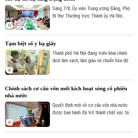
quỵ cho bà.
Sáng 7/8, Ủy viên Trung ương Đảng, Phó
Bí thư Thường trực Thành ủy Hà Nội
Nguyễn Trọng Đông, Trưởng ban Chỉ đạo
giải phóng mặt bằng các dự án đầu tư
trên địa bàn thành phố Hà Nội chủ trì hội
Theo dõi Hà Nội On
Tạm biệt sổ y bạ giấy
nghị Ban Chỉ đạo nhằm rà soát, đánh giá
tiến độ công tác giải phóng mặt bằng
Thành phố Hà Nội đang triển khai chiến
triển khai các dự án, công trình trọng
dịch làm sạch, làm giàu và chuẩn hóa dữ
điểm trên địa bàn thành phố.
liệu chuyên ngành y tế, đồng thời tạo lập,
cập nhật Sổ sức khỏe điện tử trên ứng
dụng VNeID. Mục tiêu được đặt ra là đến
Chính sách cơ cấu vốn mới kích hoạt sóng cổ phiếu
ngày 15 tháng 10 năm 2026, mỗi người
nhà nước
dân trên địa bàn thành phố đều có một
Sổ sức khỏe điện tử.
Quyết định mới về cơ cấu vốn nhà nước
được ban hành đã trở thành chất xúc tác
giúp nhóm cổ phiếu doanh nghiệp nhà
nước bứt phá trong phiên hôm nay, 07/08.
Hàng loạt mã tăng kịch trần, góp phần