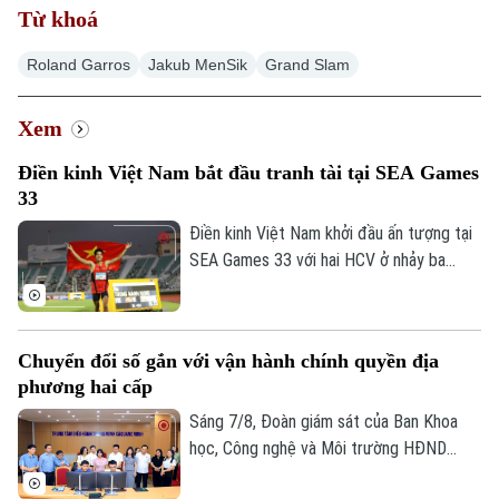
Từ khoá
Roland Garros
Jakub MenSik
Grand Slam
Xem
Điền kinh Việt Nam bắt đầu tranh tài tại SEA Games
33
Điền kinh Việt Nam khởi đầu ấn tượng tại
SEA Games 33 với hai HCV ở nhảy ba
bước và 1.500 mét nữ, cùng hai tấm HCĐ
ở 1.500 mét nam và ném đĩa.
Chuyển đổi số gắn với vận hành chính quyền địa
phương hai cấp
Sáng 7/8, Đoàn giám sát của Ban Khoa
học, Công nghệ và Môi trường HĐND
thành phố Hà Nội giám sát tình hình thực