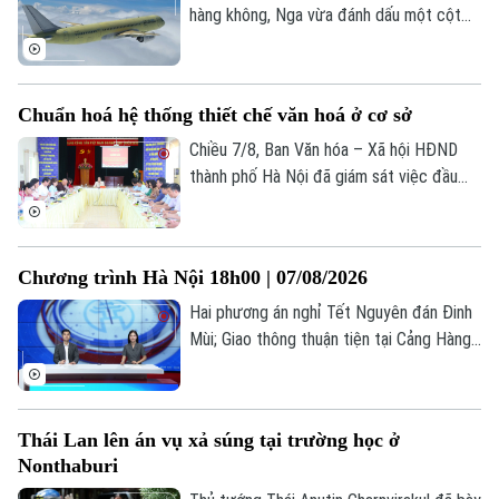
Xã hội
hàng không, Nga vừa đánh dấu một cột
Người Hà Nội
Tin tức
Kinh tế
mốc mới khi chiếc máy bay chở khách
An ninh trật tự
MS-21, được chế tạo hoàn toàn trong
Khoảnh khắc Hà Nội
Quân sự
nước, thực hiện thành công chuyến bay
Tin tức
Nhà đất
Công nghệ
Chuẩn hoá hệ thống thiết chế văn hoá ở cơ sở
đầu tiên.
Ẩm thực
Hồ sơ
Cafe sáng
Chiều 7/8, Ban Văn hóa – Xã hội HĐND
Tin tức
Tàu và Xe
thành phố Hà Nội đã giám sát việc đầu
Người Việt 4 phương
Tài chính Ngân hàng
tư, khai thác các thiết chế văn hóa, thể
Đầu tư
Ô tô
Giáo dục
thao trên địa bàn phường Kiến Hưng.
Doanh nghiệp
Căn hộ
Tàu
Chương trình Hà Nội 18h00 | 07/08/2026
Tin tức
Văn hóa
Hai phương án nghỉ Tết Nguyên đán Đinh
Đất đai
Xe máy
Tuyển sinh
Mùi; Giao thông thuận tiện tại Cảng Hàng
Tin tức
Sức khỏe
Kinh nghiệm
không Quốc tế Nội Bài; Khi sự sống được
Thị trường
Hướng nghiệp
chăm sóc từ trong bụng mẹ... là những
Làng nghề
Y tế
Thể thao
thông tin đáng chú ý trong bản tin hôm
Đánh giá
Thái Lan lên án vụ xả súng tại trường học ở
nay.
Di tích
Dinh dưỡng
Nonthaburi
Bóng đá
Giải trí