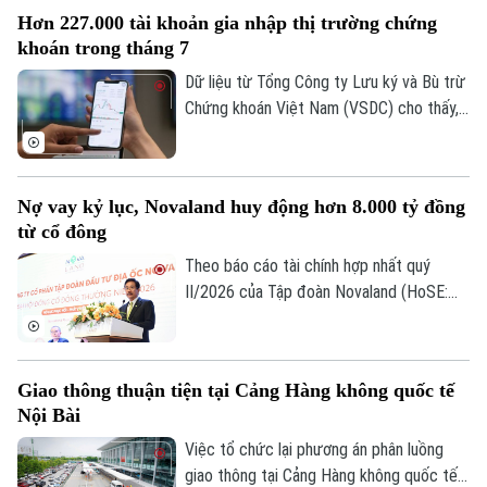
chuyên gia trong nước và quốc tế nhấn
Hơn 227.000 tài khoản gia nhập thị trường chứng
mạnh tại Hội thảo quốc tế "Y học bào
khoán trong tháng 7
thai: Từ chẩn đoán trước sinh đến điều trị
can thiệp bào thai đa chuyên ngành", diễn
Dữ liệu từ Tổng Công ty Lưu ký và Bù trừ
ra chiều 7/8 tại Hà Nội.
Chứng khoán Việt Nam (VSDC) cho thấy,
số tài khoản chứng khoán tiếp tục đi lên
trong bối cảnh thị trường trải qua một
tháng biến động mạnh. Tính đến cuối
Nợ vay kỷ lục, Novaland huy động hơn 8.000 tỷ đồng
tháng 7, thị trường có 13,66 triệu tài
từ cổ đông
khoản giao dịch chứng khoán, tăng hơn
227.300 tài khoản so với cuối tháng 6.
Theo báo cáo tài chính hợp nhất quý
II/2026 của Tập đoàn Novaland (HoSE:
Liên hệ đường dây nóng (bấm để gọi)
NVL), nợ phải trả tiếp tục chiếm gần 75%
Tòa soạn
Tòa soạn
tổng nguồn vốn, tăng lên 193.400 tỷ đồng
vào cuối quý II. Với số tiền dự kiến huy
0865.116.699 (hotline)
0865.116.699
Giao thông thuận tiện tại Cảng Hàng không quốc tế
động hơn 8.006 tỷ đồng, Novaland sẽ ưu
Nội Bài
tiên 5.953 tỷ đồng để thanh toán các
khoản nợ, nghĩa vụ tài chính và các khoản
Việc tổ chức lại phương án phân luồng
phải trả quá hạn của công ty.
giao thông tại Cảng Hàng không quốc tế