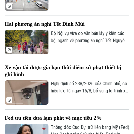
Nội Bài đang nhận được sự quan tâm của
đông đảo người dân, doanh nghiệp vận tải
và hành khách. Với những điều chỉnh đồng
Hai phương án nghỉ Tết Đinh Mùi
bộ tại ga Nội địa T1 và ga Quốc tế T2,
phương án mới được kỳ vọng giải quyết
Bộ Nội vụ vừa có văn bản lấy ý kiến các
tình trạng ùn tắc đã tồn tại trong thời
bộ, ngành về phương án nghỉ Tết Nguyên
gian dài, đồng thời nâng cao hiệu quả khai
đán Đinh Mùi 2027. Theo đó, cơ quan
thác, bảo đảm an ninh, an toàn hàng
soạn thảo đề xuất hai phương án nghỉ Tết,
không.
với thời gian nghỉ liên tục lần lượt là 7
Xe vận tải được gia hạn thời điểm xử phạt thiết bị
ngày hoặc 10 ngày.
ghi hình
Nghị định số 238/2026 của Chính phủ, có
hiệu lực từ ngày 15/8, bổ sung lộ trình xử
phạt đối với các vi phạm liên quan đến
thiết bị ghi nhận hình ảnh trên xe kinh
doanh vận tải. Theo đó, doanh nghiệp và
Fed ưu tiên đưa lạm phát về mục tiêu 2%
chủ phương tiện sẽ có thêm thời gian
chuẩn bị trước khi các quy định xử phạt
Thống đốc Cục Dự trữ liên bang Mỹ (Fed)
chính thức được áp dụng.