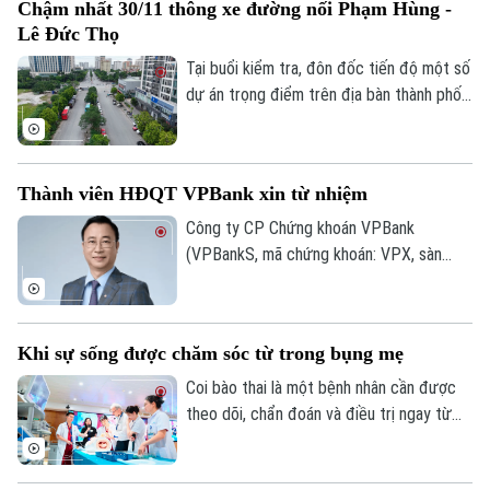
Chậm nhất 30/11 thông xe đường nối Phạm Hùng -
đưa VN-Index đảo chiều đi lên.
Lê Đức Thọ
Tại buổi kiểm tra, đôn đốc tiến độ một số
dự án trọng điểm trên địa bàn thành phố,
Phó Bí thư Thường trực Thành uỷ Hà Nội
Nguyễn Trọng Đông yêu cầu phường Từ
Liêm nhanh chóng hoàn thành toàn bộ
Thành viên HĐQT VPBank xin từ nhiệm
công tác giải phóng mặt bằng, phấn đấu
thông xe Dự án xây dựng tuyến đường nối
Công ty CP Chứng khoán VPBank
từ đường Phạm Hùng đến đường Lê Đức
(VPBankS, mã chứng khoán: VPX, sàn
Thọ trước ngày 30/11/2026.
HoSE) vừa công bố nhận được đơn từ
nhiệm của ông Nguyễn Lương Tân - thành
viên HĐQT.
Khi sự sống được chăm sóc từ trong bụng mẹ
Coi bào thai là một bệnh nhân cần được
theo dõi, chẩn đoán và điều trị ngay từ
trong bụng mẹ. Đây là xu hướng của y học
hiện đại và cũng là thông điệp được các