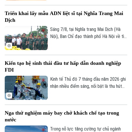
hiện công tác chuyển đổi số trên địa bàn
xã Quang Minh giai đoạn 2025-2026.
Triển khai lấy mẫu ADN liệt sĩ tại Nghĩa Trang Mai
Dịch
Sáng 7/8, tại Nghĩa trang Mai Dịch (Hà
Nội), Ban Chỉ đạo thành phố Hà Nội về tìm
kiếm, quy tập và xác định danh tính hài
cốt liệt sĩ trang trọng tổ chức Lễ dâng
hương tưởng niệm và chính thức triển
Kiến tạo hệ sinh thái đầu tư hấp dẫn doanh nghiệp
khai công tác lấy mẫu hài cốt liệt sĩ chưa
FDI
xác định được thông tin để phục vụ giám
Chuyên mục
định ADN.
Kinh tế Thủ đô 7 tháng đầu năm 2026 ghi
nhận nhiều điểm sáng, nổi bật là thu hút
Thời sự
3.388 triệu USD vốn FDI, riêng tháng 7
đạt 133,2 triệu USD. Đáng chú ý, cơ cấu
Hà Nội
FDI tiếp tục chuyển dịch theo hướng ưu
Hà Nội
Nga thử nghiệm máy bay chở khách chế tạo trong
tiên công nghệ cao, đổi mới sáng tạo,
nước
Chính trị
dịch vụ số và R&D, giảm dần các dự án sử
Nhịp sống Hà Nội
Thế giới
dụng nhiều đất và lao động.
Trong nỗ lực tăng cường tự chủ ngành