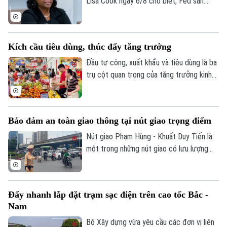
Lisa Cook ngày 6/8 cho biết, Fed sẵn
sàng tăng lãi suất trở lại nếu lạm phát
không giảm theo kỳ vọng, nhấn mạnh ưu
tiên hiện nay vẫn là đưa lạm phát về mục
Kích cầu tiêu dùng, thúc đẩy tăng trưởng
tiêu 2%.
Đầu tư công, xuất khẩu và tiêu dùng là ba
trụ cột quan trọng của tăng trưởng kinh
tế. Trong bối cảnh Việt Nam đặt mục tiêu
tăng trưởng hai con số, việc thúc đẩy
sức mua trong nước thông qua các
Bảo đảm an toàn giao thông tại nút giao trọng điểm
chương trình khuyến mãi, kích cầu tiêu
dùng đang trở thành giải pháp quan trọng,
Nút giao Phạm Hùng - Khuất Duy Tiến là
vừa hỗ trợ doanh nghiệp mở rộng thị
một trong những nút giao có lưu lượng
trường, vừa tạo thêm động lực cho tăng
phương tiện lớn nhất khu vực cửa ngõ
trưởng kinh tế.
phía Tây của Thủ đô. Cơ quan Báo và Phát
thanh, Truyền hình Hà Nội sẽ cập nhật
Đẩy nhanh lắp đặt trạm sạc điện trên cao tốc Bắc -
thông tin chi tiết về tình hình và công tác
Nam
phân luồng đảm bảo an toàn giao thông
Bản quyền thuộc về Cơ quan Báo và Phát thanh Truyền hình Hà Nội Giấy
tại đây.
Bộ Xây dựng vừa yêu cầu các đơn vị liên