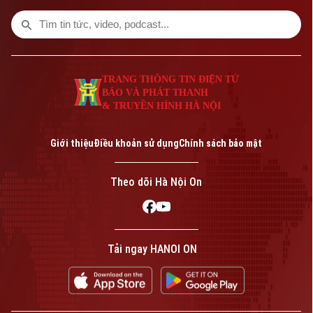
288.000 tỷ đồng. Đây là công trình giao
thông trọng điểm, được kỳ vọng tạo
động lực phát triển kinh tế - xã hội và
tăng cường kết nối liên vùng.
TRANG THÔNG TIN ĐIỆN TỬ
BÁO VÀ PHÁT THANH
& TRUYỀN HÌNH HÀ NỘI
Giới thiệu
Điều khoản sử dụng
Chính sách bảo mật
Theo dõi Hà Nội On
Tải ngay HANOI ON