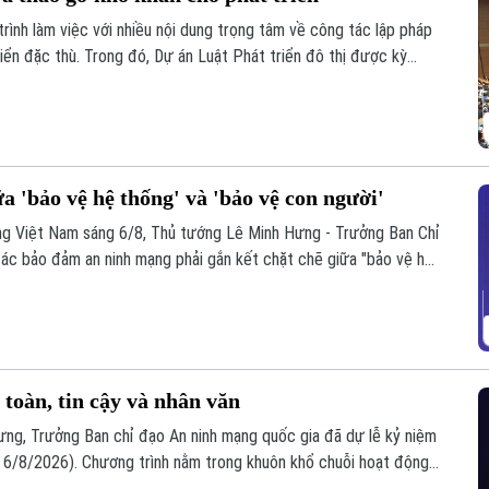
rình làm việc với nhiều nội dung trọng tâm về công tác lập pháp
iển đặc thù. Trong đó, Dự án Luật Phát triển đô thị được kỳ
ng, nguồn lực và quản trị, thúc đẩy các đô thị phát triển nhanh,
a 'bảo vệ hệ thống' và 'bảo vệ con người'
ạng Việt Nam sáng 6/8, Thủ tướng Lê Minh Hưng - Trưởng Ban Chỉ
ác bảo đảm an ninh mạng phải gắn kết chặt chẽ giữa "bảo vệ hệ
oàn, bình yên và hạnh phúc của Nhân dân làm thước đo cao nhất
toàn, tin cậy và nhân văn
ưng, Trưởng Ban chỉ đạo An ninh mạng quốc gia đã dự lễ kỷ niệm
6/8/2026). Chương trình nằm trong khuôn khổ chuỗi hoạt động
i hợp với Bộ Công an tổ chức với chủ đề “Vì một không gian