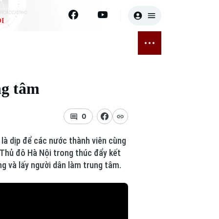
I
E
THỂ THAO
GIẢI TRÍ
ĐÃ PHÁT SÓNG
Bóng đá
Tin tức
ng tâm
ỡng
Quần vợt
Sao
sức khỏe
Golf
Điện ảnh
0
Thời trang
 là dịp để các nước thành viên cùng
 Thủ đô Hà Nội trong thúc đẩy kết
Âm nhạc
g và lấy người dân làm trung tâm.