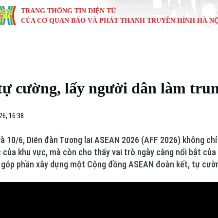
TRANG THÔNG TIN ĐIỆN TỬ
CỦA CƠ QUAN BÁO VÀ PHÁT THANH TRUYỀN HÌNH HÀ NỘ
KINH TẾ
NHÀ ĐẤT
TÀU VÀ XE
GIÁO DỤC
VĂN HÓA
SỨC KHỎ
i
Tin tức
Tin tức
Ô tô
Tin tức
Tin tức
Y tế
 cường, lấy người dân làm tru
ự
Cafe sáng
Đầu tư
Tàu
Tuyển sinh
Làng nghề
Dinh dư
Nội
Tài chính Ngân hàng
Căn hộ
Xe máy
Hướng nghiệp
Di tích
Tư vấn 
26, 16:38
iệt 4 phương
Doanh nghiệp
Đất đai
Thị trường
 và 10/6, Diễn đàn Tương lai ASEAN 2026 (AFF 2026) không chỉ
c của khu vực, mà còn cho thấy vai trò ngày càng nổi bật của
Kinh nghiệm
Đánh giá
g, góp phần xây dựng một Cộng đồng ASEAN đoàn kết, tự cườn