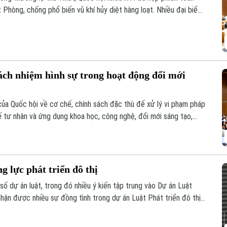
t Phòng, chống phổ biến vũ khí hủy diệt hàng loạt. Nhiều đại biểu
nhằm nâng cao hiệu quả phòng ngừa, kiểm soát rủi ro, đồng thời
 chức, cá nhân.
trách nhiệm hình sự trong hoạt động đổi mới
của Quốc hội về cơ chế, chính sách đặc thù để xử lý vi phạm pháp
 tế tư nhân và ứng dụng khoa học, công nghệ, đổi mới sáng tạo,
 rõ trách nhiệm của người đứng đầu và cơ chế loại trừ trách
 sinh rủi ro khách quan.
 lực phát triển đô thị
số dự án luật, trong đó nhiều ý kiến tập trung vào Dự án Luật
nhận được nhiều sự đồng tình trong dự án Luật Phát triển đô thị
ương tháo gỡ từng vướng mắc, dự thảo luật mở rộng quyền chủ
iải trình.