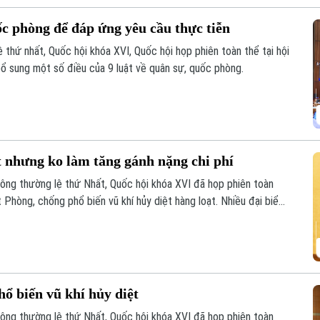
ốc phòng để đáp ứng yêu cầu thực tiễn
 thứ nhất, Quốc hội khóa XVI, Quốc hội họp phiên toàn thể tại hội
bổ sung một số điều của 9 luật về quân sự, quốc phòng.
t nhưng ko làm tăng gánh nặng chi phí
hông thường lệ thứ Nhất, Quốc hội khóa XVI đã họp phiên toàn
t Phòng, chống phổ biến vũ khí hủy diệt hàng loạt. Nhiều đại biểu
theo hướng nâng cao hiệu quả phòng ngừa, kiểm soát rủi ro, đồng
hi phí tuân thủ cho tổ chức, doanh nghiệp.
ổ biến vũ khí hủy diệt
hông thường lệ thứ Nhất, Quốc hội khóa XVI đã họp phiên toàn