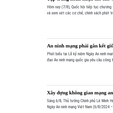
Hôm nay (7/8), Quốc hội tiếp tục chương t
và xem xét các cơ chế, chính sách phát tr
vọng tháo gỡ điểm nghẽn về thể chế, hạ tầ
bền vững.
An ninh mạng phải gắn kết giữ
Phát biểu tại Lễ kỷ niệm Ngày An ninh m
đạo An ninh mạng quốc gia yêu cầu công t
thống" và "bảo vệ con người", lấy sự an t
cho mọi chính sách.
Xây dựng không gian mạng an 
Sáng 6/8, Thủ tướng Chính phủ Lê Minh H
Ngày An ninh mạng Việt Nam (6/8/2024 – 
do Ban Chỉ đạo An ninh mạng quốc gia phố