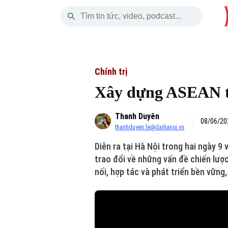
Thứ Bảy
THỜI SỰ
HÀ NỘI
THẾ GIỚI
08 Tháng 08, 2026
Hà Nội
Nhịp sống Hà Nộ
Tin tức
Chính trị
Xây dựng ASEAN tự
Chính trị
Người Hà Nội
Quân s
Thanh Duyên
Xã hội
Khoảnh khắc Hà 
Hồ sơ
08/06/20
thanhduyen.le@daihanoi.vn
An ninh trật tự
Ẩm thực
Người V
Diễn ra tại Hà Nội trong hai ngày 9
trao đổi về những vấn đề chiến lượ
Công nghệ
nối, hợp tác và phát triển bền vữn