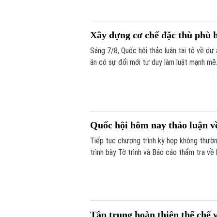
Xây dựng cơ chế đặc thù phù 
Sáng 7/8, Quốc hội thảo luận tại tổ về dự 
án có sự đổi mới tư duy làm luật mạnh mẽ.
căn cứ vào tình hình, đặc điểm của mỗi đ
Quốc hội hôm nay thảo luận về
Tiếp tục chương trình kỳ họp không thườn
trình bày Tờ trình và Báo cáo thẩm tra về 
Tập trung hoàn thiện thể chế 