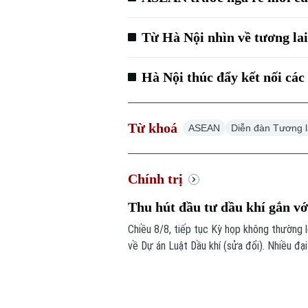
Từ Hà Nội nhìn về tương l
Hà Nội thúc đẩy kết nối c
Từ khoá
ASEAN
Diễn đàn Tương 
Chính trị
Thu hút đầu tư dầu khí gắn với
Chiều 8/8, tiếp tục Kỳ họp không thường l
về Dự án Luật Dầu khí (sửa đổi). Nhiều đạ
hút đầu tư vào những khu vực có điều kiệ
Tập đoàn Công nghiệp Năng lượng Quốc g