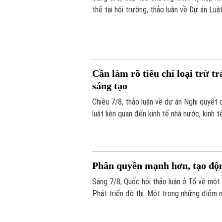
thể tại hội trường, thảo luận về Dự án Luậ
đề nghị tiếp tục hoàn thiện các quy định 
bảo đảm quyền và lợi ích hợp pháp của tổ
Cần làm rõ tiêu chí loại trừ 
sáng tạo
Chiều 7/8, thảo luận về dự án Nghị quyết 
luật liên quan đến kinh tế nhà nước, kinh
chuyển đổi số, các đại biểu tập trung làm
nhiệm hình sự trong những trường hợp phát
Phân quyền mạnh hơn, tạo động
Sáng 7/8, Quốc hội thảo luận ở Tổ về một 
Phát triển đô thị. Một trong những điểm 
là cách tiếp cận mới: thay vì chờ Trung 
động cho địa phương, đi cùng trách nhiệm g