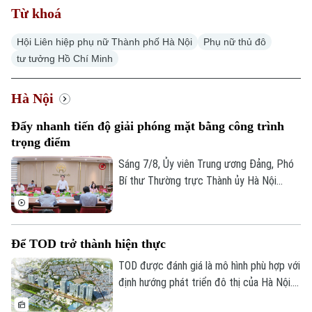
Từ khoá
Hội Liên hiệp phụ nữ Thành phố Hà Nội
Phụ nữ thủ đô
tư tưởng Hồ Chí Minh
Hà Nội
Đẩy nhanh tiến độ giải phóng mặt bằng công trình
trọng điểm
Sáng 7/8, Ủy viên Trung ương Đảng, Phó
Bí thư Thường trực Thành ủy Hà Nội
Nguyễn Trọng Đông - Trưởng ban Chỉ đạo
giải phóng mặt bằng các dự án đầu tư
trên địa bàn thành phố Hà Nội chủ trì
Để TOD trở thành hiện thực
cuộc họp làm việc với các sở, ngành và
địa phương liên quan về tình hình giải
TOD được đánh giá là mô hình phù hợp với
phóng mặt bằng một số dự án, công trình
định hướng phát triển đô thị của Hà Nội.
trọng điểm trên địa bàn thành phố.
Tuy nhiên, để triển khai thành công cần