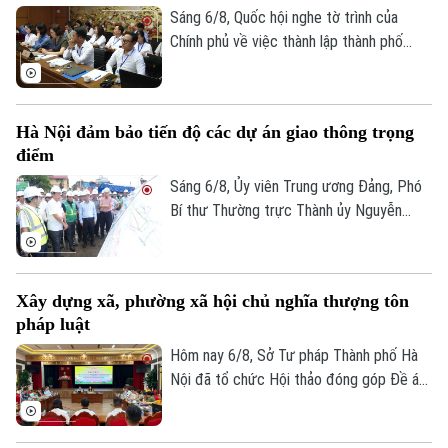
và đẩy mạnh chuyển đổi số.
Sáng 6/8, Quốc hội nghe tờ trình của
Chính phủ về việc thành lập thành phố
Quảng Ninh và thành phố Bắc Ninh.
Hà Nội đảm bảo tiến độ các dự án giao thông trọng
điểm
Sáng 6/8, Ủy viên Trung ương Đảng, Phó
Bí thư Thường trực Thành ủy Nguyễn
Trọng Đông, Trưởng Ban Chỉ đạo giải
phóng mặt bằng các dự án đầu tư trên
địa bàn thành phố Hà Nội, kiểm tra thực
Xây dựng xã, phường xã hội chủ nghĩa thượng tôn
địa một số hạng mục quan trọng.
pháp luật
Hôm nay 6/8, Sở Tư pháp Thành phố Hà
Nội đã tổ chức Hội thảo đóng góp Đề án
“Xây dựng văn hoá tuân thủ pháp luật
trong xây dựng xã, phường xã hội chủ