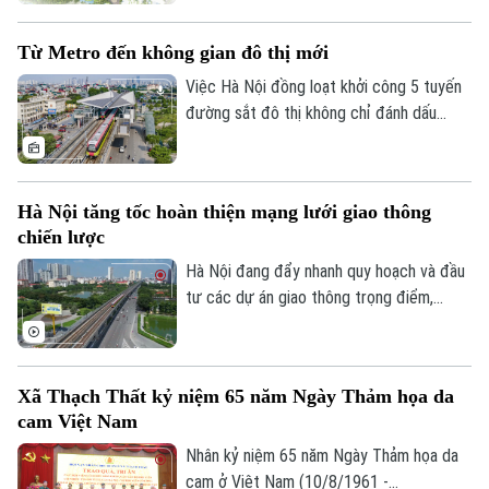
nhiều cơ chế đồng bộ về quy hoạch, đất
đai, nguồn vốn và tổ chức thực hiện. Cơ
Từ Metro đến không gian đô thị mới
quan Báo và Phát thanh, Truyền hình Hà
Nội đã có cuộc trao đổi với ông Nguyễn
Việc Hà Nội đồng loạt khởi công 5 tuyến
Bá Sơn, Phó Trưởng Ban Quản lý Đường
đường sắt đô thị không chỉ đánh dấu
sắt đô thị Hà Nội.
bước tăng tốc trong phát triển hạ tầng
giao thông mà còn mở ra cơ hội hiện thực
hóa mô hình phát triển đô thị theo định
Hà Nội tăng tốc hoàn thiện mạng lưới giao thông
hướng giao thông công cộng - TOD. Đây
chiến lược
được xem là "chìa khóa" để kết nối giao
thông với quy hoạch đô thị, khai thác hiệu
Hà Nội đang đẩy nhanh quy hoạch và đầu
quả quỹ đất và từng bước hình thành
tư các dự án giao thông trọng điểm,
những không gian sống hiện đại, bền vững.
trong đó đặt mục tiêu khép kín 5 tuyến
Chuyên mục
đường vành đai vào năm 2027 và tiếp tục
nghiên cứu bổ sung nhiều tuyến đường
Thời sự
Xã Thạch Thất kỷ niệm 65 năm Ngày Thảm họa da
sắt đô thị, kỳ vọng sẽ tạo động lực phát
cam Việt Nam
triển kinh tế - xã hội và giải quyết bài toán
Hà Nội
Hà Nội
ùn tắc giao thông của Thủ đô.
Nhân kỷ niệm 65 năm Ngày Thảm họa da
cam ở Việt Nam (10/8/1961 -
Chính trị