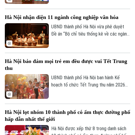
trường điện tử cho các tổ chức cơ sở
Đảng trực thuộc. Hội nghị được tổ chức
Hà Nội nhận diện 11 ngành công nghiệp văn hóa
trực tiếp tại trụ sở Khu liên cơ quan thành
phố và kết nối trực tuyến đến điểm cầu
UBND thành phố Hà Nội vừa phê duyệt
của các tổ chức cơ sở Đảng trực thuộc.
Đề án “Bộ chỉ tiêu thống kê về các ngành
công nghiệp văn hóa trên địa bàn thành
phố Hà Nội”, tạo cơ sở đo lường mức độ
phát triển và đóng góp của lĩnh vực công
Hà Nội bảo đảm mọi trẻ em đều được vui Tết Trung
nghiệp văn hóa đối với tăng trưởng kinh
thu
tế, phục vụ công tác quản lý và hoạch
định chính sách.
UBND thành phố Hà Nội ban hành Kế
hoạch tổ chức Tết Trung thu năm 2026
với mục tiêu mọi trẻ em trên địa bàn đều
được đón Tết Trung thu vui tươi, an toàn;
100% trẻ em có hoàn cảnh đặc biệt được
Hà Nội lọt nhóm 10 thành phố có ẩm thực đường phố
thăm hỏi, tặng quà đầy đủ, kịp thời.
hấp dẫn nhất thế giới
Hà Nội được xếp thứ 8 trong danh sách