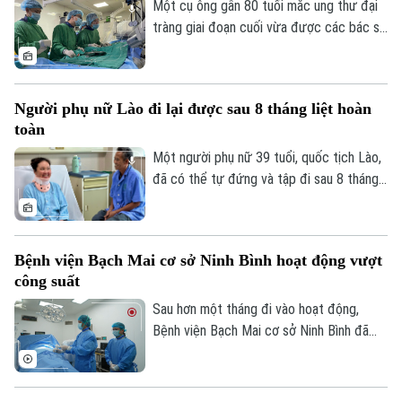
Ẩm thực
chặn dịch lây lan.
Một cụ ông gần 80 tuổi mắc ung thư đại
Hồ sơ
Cafe sáng
tràng giai đoạn cuối vừa được các bác sĩ
Tin tức
Tàu và Xe
Bệnh viện Thanh Nhàn can thiệp nút mạch
Người Việt 4 phương
Tài chính Ngân hàng
cầm máu thành công, giúp kiểm soát biến
Đầu tư
Ô tô
Giáo dục
chứng nguy kịch và trở về nhà trong
Doanh nghiệp
Người phụ nữ Lào đi lại được sau 8 tháng liệt hoàn
những ngày cuối đời.
Căn hộ
Tàu
toàn
Tin tức
Văn hóa
Đất đai
Một người phụ nữ 39 tuổi, quốc tịch Lào,
Xe máy
Tuyển sinh
đã có thể tự đứng và tập đi sau 8 tháng
Tin tức
Sức khỏe
Kinh nghiệm
liệt hoàn toàn hai chân nhờ ca vi phẫu giải
Thị trường
Hướng nghiệp
ép tủy cổ thành công tại Bệnh viện Bạch
Làng nghề
Y tế
Thể thao
Mai.
Đánh giá
Bệnh viện Bạch Mai cơ sở Ninh Bình hoạt động vượt
Di tích
Dinh dưỡng
công suất
Bóng đá
Giải trí
Sau hơn một tháng đi vào hoạt động,
Tư vấn sức khỏe
Quần vợt
Bệnh viện Bạch Mai cơ sở Ninh Bình đã
Tin tức
Đã phát sóng
vượt 100% công suất giường bệnh, nhiều
Golf
chuyên khoa có thời điểm tiến sát 150%.
Sao
Không chỉ đáp ứng nhu cầu khám chữa