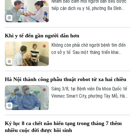
Nhằm bảo đảm mọi người dân đều được
tiếp cận dịch vụ y tế, phường Ba Đình
đang triển khai hoạt động thu thập thông
tin y tế và đánh giá sức khỏe tại nhà cho
người cao tuổi, người mắc bệnh mạn tính
Khi y tế đến gần người dân hơn
và các đối tượng có hoàn cảnh đặc biệt
khó khăn trên địa bàn.
Không còn phải chờ người bệnh tìm đến
cơ sở y tế. Sau một tháng triển khai
chương trình khám sức khỏe miễn phí định
kỳ trên địa bàn Hà Nội, ở nhiều nơi, chính
các bác sĩ đã chủ động đến với người
Hà Nội thành công phẫu thuật robot từ xa hai chiều
dân. Và khoảng cách từ dịch vụ y tế đến
mỗi gia đình đang được rút ngắn bằng
Sáng 3/8, tại Bệnh viện Đa khoa Quốc tế
những cách làm rất cụ thể.
Vinmec Smart City, phường Tây Mỗ, Hà
Nội, Sở Y tế Hà Nội phối hợp với Hệ
thống Y tế Vinmec công bố thành công
ca phẫu thuật robot từ xa hai chiều đầu
Kỷ lục 8 ca chết não hiến tạng trong tháng 7 thêm
tiên tại Việt Nam. Đây là bước tiến quan
nhiều cuộc đời được hồi sinh
trọng trong ứng dụng công nghệ cao, mở