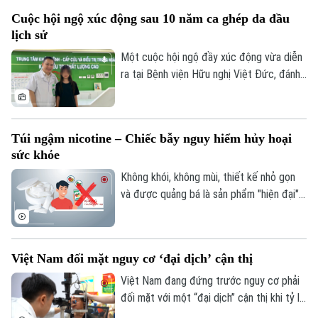
mọi người dân được tiếp cận chăm sóc
Cuộc hội ngộ xúc động sau 10 năm ca ghép da đầu
sức khỏe công bằng, bền vững. Trong lĩnh
lịch sử
vực chăm sóc mắt và phòng chống mù
lòa, Orbis - tổ chức phi chính phủ quốc tế
Một cuộc hội ngộ đầy xúc động vừa diễn
- đã đồng hành với ngành mắt Việt Nam
ra tại Bệnh viện Hữu nghị Việt Đức, đánh
suốt 30 năm.
dấu mốc 10 năm sau ca vi phẫu ghép da
đầu lịch sử cho một bệnh nhi mới 2 tuổi.
Túi ngậm nicotine – Chiếc bẫy nguy hiểm hủy hoại
sức khỏe
Không khói, không mùi, thiết kế nhỏ gọn
và được quảng bá là sản phẩm "hiện đại",
túi ngậm nicotine đang xuất hiện ngày
càng nhiều trên thị trường. Tuy nhiên,
đằng sau vẻ ngoài tưởng như vô hại ấy là
Việt Nam đối mặt nguy cơ ‘đại dịch’ cận thị
những cảnh báo về nguy cơ gây nghiện
cực mạnh, những hệ lụy với sức khỏe và
Việt Nam đang đứng trước nguy cơ phải
thách thức mới đối với công tác quản lý.
đối mặt với một “đại dịch” cận thị khi tỷ lệ
trẻ em và thanh thiếu niên mắc tật khúc