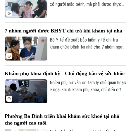
có người mắc bệnh, mà phải được thực
hiện ngay từ công tác phòng ngừa. Tại xã
Phúc Lộc, cùng với chương trình khám
sức khỏe miễn phí cho trẻ dưới 6 tuổi, địa
7 nhóm người được BHYT chi trả khi khám tại nhà
phương đang đồng thời triển khai nhiều
biện pháp phòng, chống dịch bệnh, góp
Bộ Y tế đề xuất bảo hiểm y tế chi trả
phần xây dựng môi trường sống an toàn
khám chữa bệnh tại nhà cho 7 nhóm người
cho người dân.
khó tiếp cận cơ sở y tế, đồng thời mở
rộng thanh toán với khám từ xa và y học
gia đình. Điểm đáng chú ý là lần đầu tiên
Khám phụ khoa định kỳ - Chủ động bảo vệ sức khỏe
quỹ bảo hiểm y tế được đề xuất chi trả
chi phí khám chữa bệnh tại nhà cho nhiều
Nhiều phụ nữ vẫn có tâm lý chủ quan hoặc
nhóm người bệnh không thể, hoặc rất khó
e ngại khi đi khám phụ khoa, chỉ đến cơ sở
đến cơ sở y tế.
y tế khi các triệu chứng đã kéo dài hoặc
ảnh hưởng đến sinh hoạt. Các bác sĩ
khuyến cáo, khám phụ khoa định kỳ giúp
Phường Ba Đình triển khai khám sức khoẻ tại nhà
phát hiện sớm nhiều bệnh lý, điều trị kịp
Theo dõi Hà Nội On
cho người cao tuổi
thời và bảo vệ sức khỏe lâu dài.