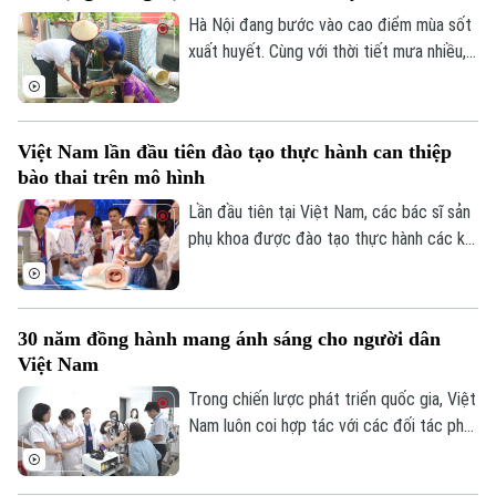
thai: Từ chẩn đoán trước sinh đến điều trị
Hà Nội đang bước vào cao điểm mùa sốt
can thiệp bào thai đa chuyên ngành", diễn
xuất huyết. Cùng với thời tiết mưa nhiều,
ra chiều 7/8 tại Hà Nội.
việc học sinh, sinh viên trở lại Thủ đô
chuẩn bị năm học mới khiến nguy cơ dịch
bệnh gia tăng nếu mỗi gia đình và cộng
Việt Nam lần đầu tiên đào tạo thực hành can thiệp
đồng không chủ động thực hiện các biện
bào thai trên mô hình
pháp phòng, chống.
Lần đầu tiên tại Việt Nam, các bác sĩ sản
phụ khoa được đào tạo thực hành các kỹ
thuật can thiệp bào thai trên hệ thống mô
hình mô phỏng hiện đại dưới sự hướng dẫn
trực tiếp của các chuyên gia hàng đầu
30 năm đồng hành mang ánh sáng cho người dân
thế giới. Hoạt động diễn ra trong khuôn
Việt Nam
khổ Hội thảo Quốc tế về Y học bào thai
2026.
Trong chiến lược phát triển quốc gia, Việt
Nam luôn coi hợp tác với các đối tác phát
triển là một nguồn lực quan trọng để nâng
cao chất lượng dịch vụ y tế và bảo đảm