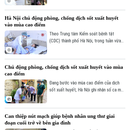
xạ ngày càng gia tăng. Đây là cảnh báo
được các chuyên gia đưa ra tại hội thảo
Hà Nội chủ động phòng, chống dịch sốt xuất huyết
“Giải pháp nâng cao thị lực trong thời đại
vào mùa cao điểm
số” được báo Nhân dân tổ chức.
Theo Trung tâm Kiểm soát bệnh tật
(CDC) thành phố Hà Nội, trong tuần vừa
Chuyên mục
qua, số ca mắc sốt xuất huyết trên địa
bàn tăng nhanh do thời tiết mưa nhiều, độ
Thời sự
ẩm cao tạo điều kiện thuận lợi cho muỗi
Chủ động phòng, chống dịch sốt xuất huyết vào mùa
truyền bệnh phát triển.
cao điểm
Hà Nội
Hà Nội
Đang bước vào mùa cao điểm của dịch
Chính trị
sốt xuất huyết, Hà Nội ghi nhận số ca mắc
Nhịp sống Hà Nội
Thế giới
có xu hướng gia tăng qua từng tuần.
Xã hội
Trước diễn biến này, cùng với sự vào cuộc
Người Hà Nội
Tin tức
Kinh tế
của ngành y tế, việc chủ động phòng bệnh
An ninh trật tự
Can thiệp nút mạch giúp bệnh nhân ung thư giai
Khoảnh khắc Hà Nội
ngay từ mỗi gia đình, mỗi khu dân cư
Quân sự
đoạn cuối trở về bên gia đình
Tin tức
được xem là giải pháp quan trọng để ngăn
Nhà đất
Công nghệ