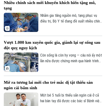
Nhiều chính sách mới khuyến khích hiến tặng mô,
bệnh ngày càng lớn, sự hiện diện của bệnh
Điện ảnh
tạng
viện còn giúp nhiều ca nhồi máu cơ tim,
đột quỵ não... được cấp cứu, can thiệp
Nhằm gia tăng nguồn mô, tạng phục vụ
Thời trang
trong “giờ vàng”, mở thêm cơ hội sống và
điều trị, Bộ Y tế đang đề xuất nhiều chính
giảm nguy cơ để lại di chứng cho người
sách mới mang tính đột phá trong dự
Âm nhạc
bệnh.
thảo Luật sửa đổi, bổ sung một số điều
của Luật Hiến, lấy, ghép mô, bộ phận cơ
Vượt 1.000 km xuyên quốc gia, giành lại sự sống sau
thể người và hiến, lấy xác.
đột quỵ nguy kịch
Còn sống là còn hy vọng — câu nói ấy một
lần nữa được chứng minh qua hành trình
giành giật sự sống đầy kỳ diệu của một
nam giáo viên Việt Nam tại Lào. Bằng sự
kiên cường của người vợ và sự tận tụy
Mở ra tương lai mới cho trẻ mắc dị tật thiểu sản
của các bác sĩ Bệnh viện Bạch Mai, một
ngón cái bẩm sinh
phép màu đã thực sự xảy ra sau hành
trình vượt 1.000 km xuyên đêm.
Một bé 5 tuổi bị thiểu sản ngón cái ở cả
hai bàn tay đã được các bác sĩ Bệnh viện