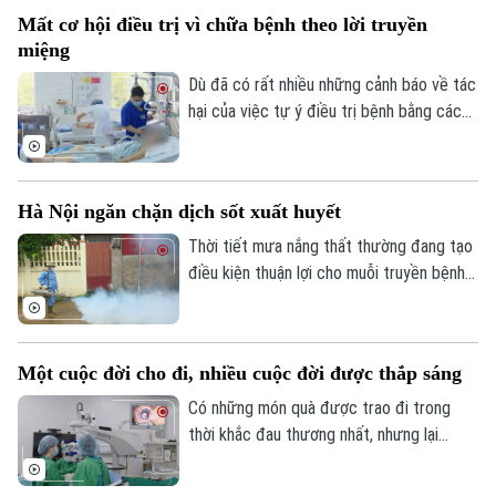
tại nhà cho 7 nhóm đối tượng đặc thù.
Mất cơ hội điều trị vì chữa bệnh theo lời truyền
miệng
Dù đã có rất nhiều những cảnh báo về tác
hại của việc tự ý điều trị bệnh bằng các
bài thuốc nam, thuốc bắc hay những bài
thuốc dân gian truyền miệng nhưng rất
nhiều người bệnh vẫn tin dùng, dẫn đến
Hà Nội ngăn chặn dịch sốt xuất huyết
bệnh không khỏi và hệ quả phải nhập viện
điều trị vì những biến chứng nặng, thậm
Thời tiết mưa nắng thất thường đang tạo
chí làm mất cơ hội vàng trong điều trị
điều kiện thuận lợi cho muỗi truyền bệnh
bệnh.
phát triển khiến số ca mắc sốt xuất huyết
trên địa bàn Hà Nội có xu hướng gia tăng.
Ngành y tế khuyến cáo, mỗi gia đình cần
Một cuộc đời cho đi, nhiều cuộc đời được thắp sáng
chủ động diệt muỗi, diệt lăng quăng, bọ
gậy, loại bỏ các dụng cụ chứa nước đọng
Có những món quà được trao đi trong
và thực hiện các biện pháp phòng muỗi
thời khắc đau thương nhất, nhưng lại
đốt.
mang đến hy vọng cho những cuộc đời
khác. Từ nghĩa cử hiến giác mạc của một