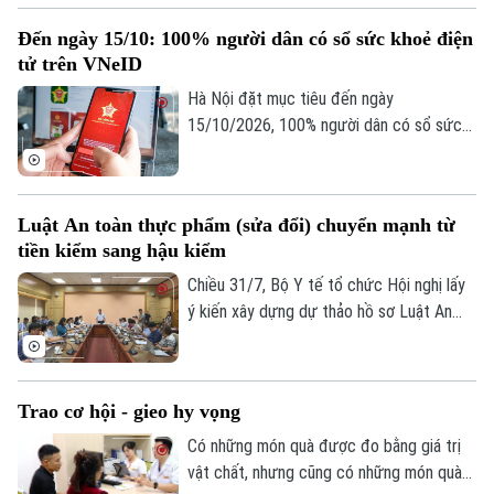
người hiến chết não, hai bệnh nhân nghèo
Đến ngày 15/10: 100% người dân có sổ sức khoẻ điện
đã tìm lại ánh sáng sau nhiều năm sống
tử trên VNeID
trong bóng tối. Câu chuyện ấy thêm một
lần lan tỏa ý nghĩa nhân văn của việc hiến
Hà Nội đặt mục tiêu đến ngày
mô, tạng sau khi qua đời.
15/10/2026, 100% người dân có sổ sức
khỏe điện tử trên ứng dụng VNeID, đồng
thời hoàn thiện việc chuẩn hóa và đồng
bộ dữ liệu y tế.
Luật An toàn thực phẩm (sửa đổi) chuyển mạnh từ
tiền kiểm sang hậu kiểm
Chiều 31/7, Bộ Y tế tổ chức Hội nghị lấy
ý kiến xây dựng dự thảo hồ sơ Luật An
toàn thực phẩm (sửa đổi), với sự tham
gia của các bộ, ngành, địa phương, hiệp
hội và doanh nghiệp. Dự thảo luật được kỳ
Trao cơ hội - gieo hy vọng
vọng sẽ khắc phục những bất cập trong
công tác quản lý hiện nay, đồng thời đáp
Có những món quà được đo bằng giá trị
ứng yêu cầu bảo đảm an toàn thực phẩm
vật chất, nhưng cũng có những món quà