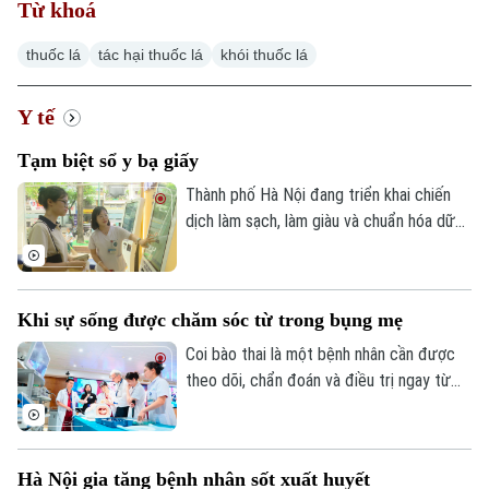
Từ khoá
thuốc lá
tác hại thuốc lá
khói thuốc lá
Y tế
Xu hướng
Tạm biệt sổ y bạ giấy
Thành phố Hà Nội đang triển khai chiến
dịch làm sạch, làm giàu và chuẩn hóa dữ
liệu chuyên ngành y tế, đồng thời tạo lập,
cập nhật Sổ sức khỏe điện tử trên ứng
dụng VNeID. Mục tiêu được đặt ra là đến
Khi sự sống được chăm sóc từ trong bụng mẹ
ngày 15 tháng 10 năm 2026, mỗi người
dân trên địa bàn thành phố đều có một
Coi bào thai là một bệnh nhân cần được
Sổ sức khỏe điện tử.
theo dõi, chẩn đoán và điều trị ngay từ
trong bụng mẹ. Đây là xu hướng của y học
hiện đại và cũng là thông điệp được các
chuyên gia trong nước và quốc tế nhấn
Hà Nội gia tăng bệnh nhân sốt xuất huyết
mạnh tại Hội thảo quốc tế "Y học bào