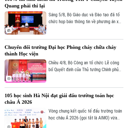
quan và quy chế thi hiện hành, nhằm bảo
Quang phải thi lại
đảm sự công bằng, minh bạch của kỳ thi
tốt nghiệp THPT, đồng thời bảo vệ quyền
Sáng 5/8, Bộ Giáo dục và Đào tạo đã tổ
lợi của các thí sinh và giữ vững niềm tin
chức họp báo thông tin về phương án xử
của xã hội đối với kỳ thi.
lý đối với thí sinh tại điểm thi Trường
THPT Chuyên Tuyên Quang trong Kỳ thi
tốt nghiệp THPT năm 2026. Theo đó,
Chuyển đổi trường Đại học Phòng cháy chữa cháy
Theo dõi Hà Nội On
toàn bộ thí sinh tại điểm thi này sẽ thi lại
thành Học viện
tất cả các môn.
Chiều 4/8, Bộ Công an tổ chức Lễ công
bố Quyết định của Thủ tướng Chính phủ
về việc chuyển đổi Trường Đại học Phòng
cháy chữa cháy thành Học viện Phòng
cháy chữa cháy và Cứu nạn cứu hộ. Tới
105 học sinh Hà Nội đạt giải đấu trường toán học
dự và chỉ đạo buổi lễ Thượng tướng, TS
châu Á 2026
Lê Quốc Hùng, Ủy viên Trung ương Đảng,
Phó Bí thư Đảng ủy Công an Trung ương,
Vòng chung kết quốc tế đấu trường toán
Thứ trưởng Bộ Công an; GS.TS Lê Quân,
học châu Á 2026 (gọi tắt là AIMO) vừa
Thứ trưởng Bộ Giáo dục và Đào tạo.
kết thúc. Hà Nội là đơn vị có số lượng thí