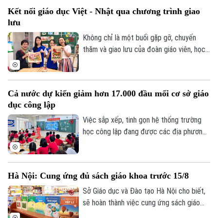
những trải nghiệm văn hóa độc đáo và
Kết nối giáo dục Việt - Nhật qua chương trình giao
tình bạn xuyên biên giới được mở ra đã
lưu
góp phần bồi đắp cho mối quan hệ hữu
nghị Hà Nội - Fukuoka.
Không chỉ là một buổi gặp gỡ, chuyến
thăm và giao lưu của đoàn giáo viên, học
sinh Nhật Bản tại Trường THCS Thành
Công, Hà Nội còn mở ra cơ hội để học
sinh hai nước hiểu hơn về văn hóa, giáo
Cả nước dự kiến giảm hơn 17.000 đầu mối cơ sở giáo
dục và cùng vun đắp tình hữu nghị từ
dục công lập
những trải nghiệm thực tế ngay trong môi
trường học đường.
Việc sắp xếp, tinh gọn hệ thống trường
học công lập đang được các địa phương
Chuyên mục
đẩy nhanh trước năm học mới. Theo Bộ
Giáo dục và Đào tạo, sau khi hoàn thành
Thời sự
phương án sắp xếp, cả nước dự kiến giảm
Hà Nội: Cung ứng đủ sách giáo khoa trước 15/8
hơn 17.000 đầu mối cơ sở giáo dục công
Hà Nội
lập, song vẫn bảo đảm quyền học tập của
Hà Nội
Sở Giáo dục và Đào tạo Hà Nội cho biết,
học sinh, đặc biệt ở vùng khó khăn.
sẽ hoàn thành việc cung ứng sách giáo
Chính trị
khoa cho hơn 2,2 triệu học sinh trước
Nhịp sống Hà Nội
Thế giới