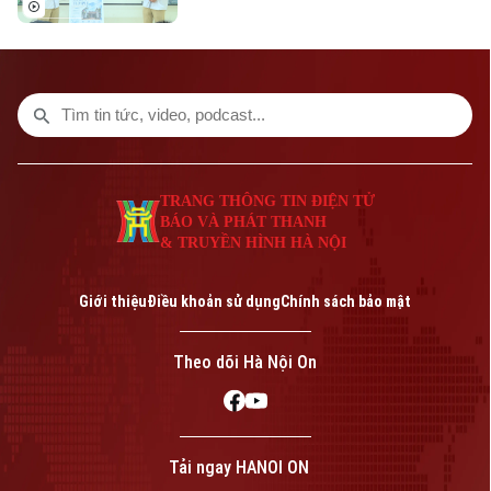
Anh thành ngôn ngữ thứ hai trong trường
học. Xác định đây là nhiệm vụ trọng tâm,
giáo viên nhà trường tích cực tự học, bồi
dưỡng từ đồng nghiệp và tham gia các
lớp tập huấn chuyên sâu. Đồng thời,
trường tạo môi trường thực hành cho học
sinh qua các tiết giáo dục địa phương.
TRANG THÔNG TIN ĐIỆN TỬ
BÁO VÀ PHÁT THANH
& TRUYỀN HÌNH HÀ NỘI
Giới thiệu
Điều khoản sử dụng
Chính sách bảo mật
Theo dõi Hà Nội On
Tải ngay HANOI ON