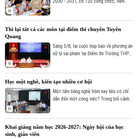
2030 - 2031, có 120 công chức, viên
Bóng đá
Giải trí
chức ngành giáo dục và đào tạo đạt trình
Tư vấn sức khỏe
Quần vợt
độ Tiến sĩ thuộc các ngành khoa học cơ
Tin tức
Đã phát sóng
bản, kỹ thuật và công nghệ...
Thi lại tất cả các môn tại điểm thi chuyên Tuyên
Golf
Sao
Quang
Sáng 5/8, tại cuộc họp báo về phương án
Điện ảnh
xử lý sai phạm tại Điểm thi Trường THPT
Chuyên Tuyên Quang, Bộ Giáo dục và Đào
Thời trang
tạo quyết định tổ chức thi lại tất cả các
môn đối với toàn bộ thí sinh tại điểm thi
Âm nhạc
Học một nghề, kiến tạo nhiều cơ hội
này. Thời gian thi lại dự kiến vào ngày 14
và 15/8.
Một tấm bằng nghề hôm nay liệu có chỉ
dẫn đến một công việc? Trong bối cảnh
thị trường lao động liên tục thay đổi, câu
trả lời đang dần khác đi. Điều doanh
nghiệp cần không chỉ là người biết làm
Khai giảng năm học 2026-2027: Ngày hội của học
nghề, mà còn là người có năng lực thích
sinh, giáo viên
ứng, học hỏi và sẵn sàng đảm nhận những