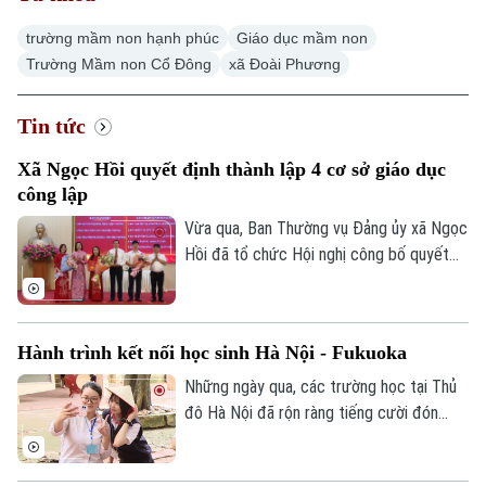
trường mầm non hạnh phúc
Giáo dục mầm non
Trường Mầm non Cổ Đông
xã Đoài Phương
Tin tức
Xã Ngọc Hồi quyết định thành lập 4 cơ sở giáo dục
công lập
Vừa qua, Ban Thường vụ Đảng ủy xã Ngọc
Hồi đã tổ chức Hội nghị công bố quyết
định thành lập các cơ sở giáo dục công
lập, thành lập các đảng bộ cơ sở và công
tác cán bộ sau khi sắp xếp, tổ chức lại
Hành trình kết nối học sinh Hà Nội - Fukuoka
các trường học thuộc thẩm quyền trên
địa bàn xã.
Những ngày qua, các trường học tại Thủ
đô Hà Nội đã rộn ràng tiếng cười đón
tiếp đoàn học sinh đến từ tỉnh Fukuoka,
Nhật Bản. Một hành trình giao lưu đầy ắp