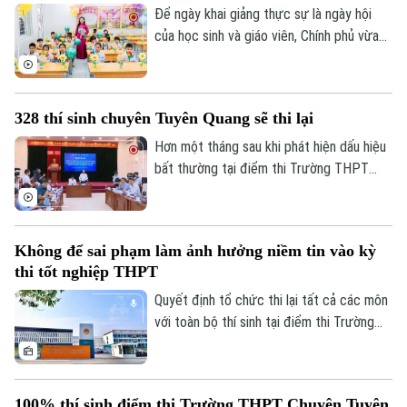
vai trò mới.
Để ngày khai giảng thực sự là ngày hội
của học sinh và giáo viên, Chính phủ vừa
ban hành kế hoạch yêu cầu các bộ, ngành,
địa phương tập trung cao độ chuẩn bị mọi
điều kiện, từ đội ngũ giáo viên, cơ sở vật
328 thí sinh chuyên Tuyên Quang sẽ thi lại
chất đến sách giáo khoa, bảo đảm không
học sinh nào bị bỏ lại phía sau.
Hơn một tháng sau khi phát hiện dấu hiệu
bất thường tại điểm thi Trường THPT
Chuyên Tuyên Quang, Bộ Giáo dục và Đào
tạo đã công bố phương án xử lý.
Không để sai phạm làm ảnh hưởng niềm tin vào kỳ
thi tốt nghiệp THPT
Quyết định tổ chức thi lại tất cả các môn
với toàn bộ thí sinh tại điểm thi Trường
THPT chuyên Tuyên Quang được đưa ra
trên cơ sở kết quả điều tra ban đầu của
Bộ Công an, ý kiến của các cơ quan liên
100% thí sinh điểm thi Trường THPT Chuyên Tuyên