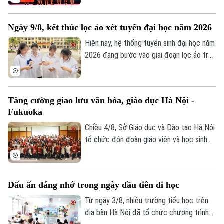
sinh đạt giải nhiều nhất với 105 em. Cuộc
thi là sự kiện thường niên do Báo Tiền
Ngày 9/8, kết thúc lọc ảo xét tuyển đại học năm 2026
phong phối hợp với Đại học Bách Khoa Hà
Nội tổ chức.
Hiện nay, hệ thống tuyển sinh đại học năm
2026 đang bước vào giai đoạn lọc ảo trên
phạm vi toàn quốc. Việc lọc ảo được
thực hiện 6 lần theo quy trình và sẽ kết
thúc vào ngày 9/8.
Tăng cường giao lưu văn hóa, giáo dục Hà Nội -
Fukuoka
Chiều 4/8, Sở Giáo dục và Đào tạo Hà Nội
tổ chức đón đoàn giáo viên và học sinh
tỉnh Fukuoka, Nhật Bản đến học tập, tìm
hiểu văn hóa, cuộc sống của người Việt
Nam.
Dấu ấn đáng nhớ trong ngày đầu tiên đi học
Từ ngày 3/8, nhiều trường tiểu học trên
địa bàn Hà Nội đã tổ chức chương trình