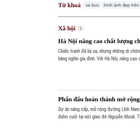
Từ khoá
xe bus
hình ảnh đẹp trên
Xã hội
Hà Nội nâng cao chất lượng c
Chiến tranh đã lùi xa, nhưng những di ch
hàng nghìn gia đình. Với Hà Nội, nâng cao
da cam không chỉ là thực hiện chính sách a
người vẫn đang mang trên mình nỗi đau ch
Phấn đấu hoàn thành mở rộn
Dự án nâng cấp, mở rộng đường Lĩnh Nam c
điểm cuối tại nút giao đê Nguyễn Khoái. T
động”, chủ đầu tư và nhà thầu đang đẩy n
thác trong năm 2027.