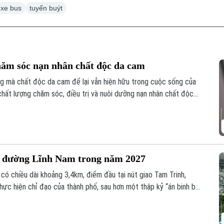
 xe bus
tuyến buýt
hăm sóc nạn nhân chất độc da cam
ứng mà chất độc da cam để lại vẫn hiện hữu trong cuộc sống của
 chất lượng chăm sóc, điều trị và nuôi dưỡng nạn nhân chất độc
n sinh xã hội, mà còn là sự tri ân, trách nhiệm đối với những
iến tranh.
g đường Lĩnh Nam trong năm 2027
ó chiều dài khoảng 3,4km, điểm đầu tại nút giao Tam Trinh,
hực hiện chỉ đạo của thành phố, sau hơn một thập kỷ “án binh bất
hanh tiến độ, phấn đấu hoàn thành, đưa tuyến đường vào khai