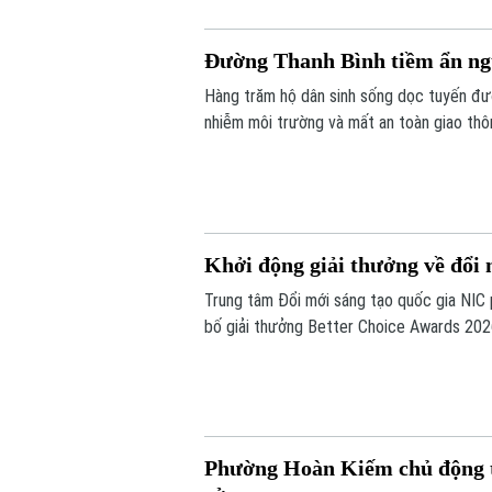
Đường Thanh Bình tiềm ẩn ngu
Hàng trăm hộ dân sinh sống dọc tuyến đư
nhiễm môi trường và mất an toàn giao thô
thuộc gói thầu số 4 của dự án xây dựng h
toàn.
Khởi động giải thưởng về đổi 
Trung tâm Đổi mới sáng tạo quốc gia NIC
bố giải thưởng Better Choice Awards 202
nhằm tôn vinh, khuyến khích, cổ vũ những 
người tiêu dùng.
Phường Hoàn Kiếm chủ động tr