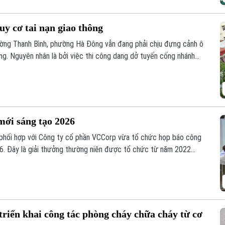
y cơ tai nạn giao thông
ờng Thanh Bình, phường Hà Đông vẫn đang phải chịu đựng cảnh ô
ng. Nguyên nhân là bởi việc thi công dang dở tuyến cống nhánh
ệ thống xử lý nước thải Yên Xá. Nhiều hạng mục chưa đảm bảo an
mới sáng tạo 2026
 phối hợp với Công ty cổ phần VCCorp vừa tổ chức họp báo công
6. Đây là giải thưởng thường niên được tổ chức từ năm 2022
giá trị đổi mới sáng tạo áp dụng trong đời sống thực phục vụ
iển khai công tác phòng cháy chữa cháy từ cơ