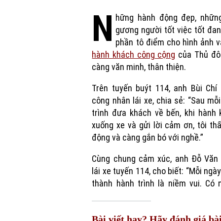
N
hững hành động đẹp, nhữn
gương người tốt việc tốt đa
phần tô điểm cho hình ảnh v
hành khách công cộng
của Thủ đô
càng văn minh, thân thiện.
Trên tuyến buýt 114, anh Bùi Chí
công nhân lái xe, chia sẻ: “Sau mỗ
trình đưa khách về bến, khi hành
xuống xe và gửi lời cảm ơn, tôi th
động và càng gắn bó với nghề.”
Cùng chung cảm xúc, anh Đỗ Văn 
lái xe tuyến 114, cho biết: “Mỗi ngà
thành hành trình là niềm vui. Có
Bài viết hay? Hãy đánh giá bài