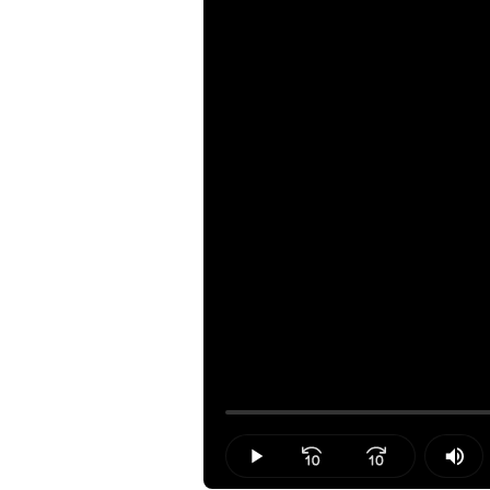
Loaded
:
0.00%
Play
Mut