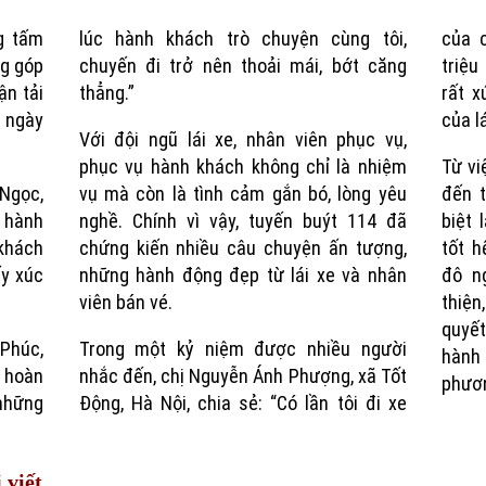
g tấm
lúc hành khách trò chuyện cùng tôi,
của 
Time
ng góp
chuyến đi trở nên thoải mái, bớt căng
triệu
ận tải
thẳng.”
rất x
 ngày
của lá
Với đội ngũ lái xe, nhân viên phục vụ,
phục vụ hành khách không chỉ là nhiệm
Từ vi
 Ngọc,
vụ mà còn là tình cảm gắn bó, lòng yêu
đến t
i hành
nghề. Chính vì vậy, tuyến buýt 114 đã
biệt 
 khách
chứng kiến nhiều câu chuyện ấn tượng,
tốt h
ấy xúc
những hành động đẹp từ lái xe và nhân
đô n
viên bán vé.
thiện
quyết
Phúc,
Trong một kỷ niệm được nhiều người
hành
y hoàn
nhắc đến, chị Nguyễn Ánh Phượng, xã Tốt
phươn
 những
Động, Hà Nội, chia sẻ: “Có lần tôi đi xe
 viết