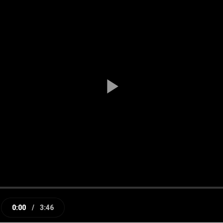
Play
Video
0:00
/
3:46
e
Current
Duration