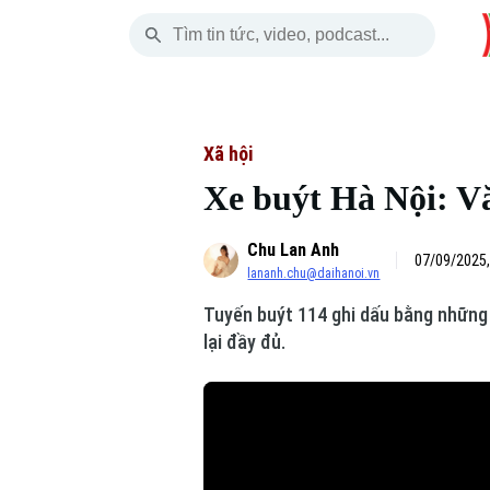
Thứ Năm
THỜI SỰ
HÀ NỘI
THẾ GIỚI
06 Tháng 08, 2026
Hà Nội
Nhịp sống Hà Nộ
Tin tức
Xã hội
Xe buýt Hà Nội: V
Chính trị
Người Hà Nội
Quân s
Chu Lan Anh
Xã hội
Khoảnh khắc Hà 
Hồ sơ
07/09/2025,
lananh.chu@daihanoi.vn
An ninh trật tự
Ẩm thực
Người V
Tuyến buýt 114 ghi dấu bằng những 
lại đầy đủ.
Công nghệ
Skip Ad