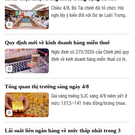
tra kinh tế năm 2026 thành phố Hà Nội
chủ trì.
Chiều 4/8, Bộ Tài chính đã tổ chức Hội
nghị lấy ý kiến đối với Dự án Luật Trưng
mua, trưng dụng tài sản (sửa đổi), nhằm
hoàn thiện cơ sở pháp lý về huy động
nguồn lực trong các tình huống cấp bách,
Quy định mới về kinh doanh hàng miễn thuế
đồng thời bảo đảm tốt hơn quyền sở hữu
tài sản của tổ chức, cá nhân.
Nghị định số 273/2026 của Chính phủ quy
định về kinh doanh hàng miễn thuế có hiệu
lực thi hành kể từ ngày 21/8/2026. Một
trong những điểm mới đáng chú ý của
Nghị định này là quy định tạo thuận lợi cho
Tổng quan thị trường sáng ngày 4/8
người mua hàng miễn thuế thông qua việc
khai thác dữ liệu điện tử từ các cơ sở dữ
Giá vàng miếng SJC sáng 4/8 niêm yết ở
liệu quốc gia và cơ sở dữ liệu chuyên
mức 137,5–141 triệu đồng/lượng (mua
ngành.
vào-bán ra), tăng 500.000 đồng/lượng
Theo dõi Hà Nội On
chiều mua và duy trì ổn định chiều bán so
với ngày 3/8. Đối với vàng nhẫn niêm yết
Lãi suất liên ngân hàng về mức thấp nhất trong 3
mức 136,5–140,5 triệu đồng/lượng (mua