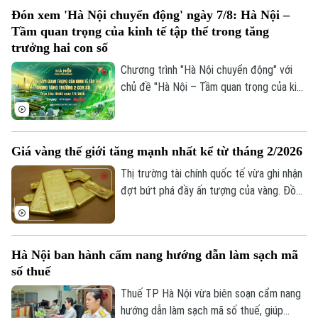
sức mua trong nước thông qua các
Đón xem 'Hà Nội chuyển động' ngày 7/8: Hà Nội –
chương trình khuyến mãi, kích cầu tiêu
Tầm quan trọng của kinh tế tập thể trong tăng
dùng đang trở thành giải pháp quan trọng,
trưởng hai con số
vừa hỗ trợ doanh nghiệp mở rộng thị
Chương trình "Hà Nội chuyển động" với
trường, vừa tạo thêm động lực cho tăng
chủ đề "Hà Nội – Tầm quan trọng của kinh
trưởng kinh tế.
Chuyên mục
tế tập thể trong tăng trưởng hai con số"
sẽ phát sóng trực tiếp trên các nền tảng
Thời sự
của Cơ quan Báo và phát thanh, truyền
Giá vàng thế giới tăng mạnh nhất kể từ tháng 2/2026
hình Hà Nội vào 19h hôm nay, ngày 7/8.
Hà Nội
Hà Nội
Thị trường tài chính quốc tế vừa ghi nhận
đợt bứt phá đầy ấn tượng của vàng. Đồng
Chính trị
Nhịp sống Hà Nội
Thế giới
USD suy yếu, lợi suất trái phiếu Kho bạc
Mỹ giảm và những tín hiệu tích cực từ
Xã hội
Người Hà Nội
Tin tức
các cuộc đàm phán giữa Mỹ và Iran được
Kinh tế
Hà Nội ban hành cẩm nang hướng dẫn làm sạch mã
An ninh trật tự
cho là các yếu tố làm thay đổi tâm lý của
Khoảnh khắc Hà Nội
số thuế
Quân sự
giới đầu tư.
Tin tức
Nhà đất
Công nghệ
Thuế TP Hà Nội vừa biên soạn cẩm nang
Ẩm thực
Hồ sơ
hướng dẫn làm sạch mã số thuế, giúp
Cafe sáng