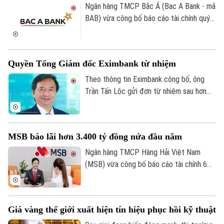
Ngân hàng TMCP Bắc Á (Bac A Bank - mã
BAB) vừa công bố báo cáo tài chính quý
II/2026 với lợi nhuận trước thuế đạt 304
tỷ đồng, gần như đi ngang so với cùng kỳ
năm trước.
Quyền Tổng Giám đốc Eximbank từ nhiệm
Theo thông tin Eximbank công bố, ông
Trần Tấn Lộc gửi đơn từ nhiệm sau hơn
một năm đảm nhiệm cương vị Quyền Tổng
giám đốc, kể từ tháng 7/2025. Sau khi
ông Lộc rời vị trí, Ban điều hành Eximbank
MSB báo lãi hơn 3.400 tỷ đồng nửa đầu năm
còn 6 thành viên.
Ngân hàng TMCP Hàng Hải Việt Nam
(MSB) vừa công bố báo cáo tài chính 6
tháng đầu năm 2026 với lợi nhuận trước
thuế đạt hơn 3.400 tỷ đồng. Tổng tài sản
của ngân hàng đạt gần 441.000 tỷ đồng,
Giá vàng thế giới xuất hiện tín hiệu phục hồi kỹ thuật
tăng hơn 8% so với cuối năm 2025.