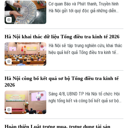
vẫn là chất lượng dữ liệu, hành lang pháp
Cơ quan Báo và Phát thanh, Truyền hình
lý và cơ chế quản trị rủi ro phù hợp.
Hà Nội gửi tới quý độc giả những diễn
biến mới nhất của thị trường sáng nay
(5/8) với thông tin về giá vàng và tỷ giá
ngoại tệ.
Hà Nội khai thác dữ liệu Tổng điều tra kinh tế 2026
Hà Nội sẽ tập trung nghiên cứu, khai thác
hiệu quả kết quả Tổng điều tra kinh tế
năm 2026 để phục vụ hoạch định chính
sách, xây dựng kịch bản phát triển kinh tế
- xã hội. Đây là chỉ đạo của Phó Chủ tịch
Hà Nội công bố kết quả sơ bộ Tổng điều tra kinh tế
UBND thành phố Hà Nội Nguyễn Xuân
2026
Lưu, Trưởng Ban Chỉ đạo Tổng điều tra
kinh tế năm 2026 thành phố tại Hội nghị
Sáng 4/8, UBND TP Hà Nội tổ chức Hội
tổng kết và công bố kết quả sơ bộ Tổng
nghị tổng kết và công bố kết quả sơ bộ
điều tra kinh tế năm 2026.
Tổng điều tra kinh tế năm 2026. Hội nghị
do Phó Chủ tịch UBND thành phố Nguyễn
Xuân Lưu, Trưởng Ban Chỉ đạo Tổng điều
Hoàn thiện Luật trưng mua, trưng dụng tài sản