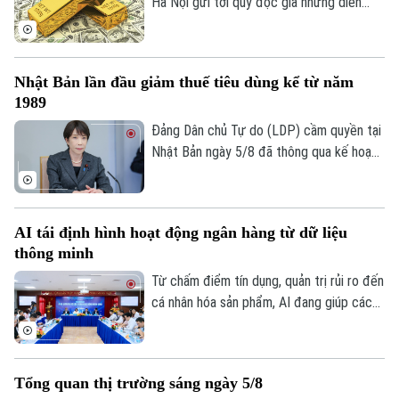
đang phải đối mặt với những đợt tái cấu
Hà Nội gửi tới quý độc giả những diễn
trúc, bao gồm việc đóng cửa các văn
biến mới nhất của thị trường sáng nay
Thời trang
phòng quan trọng và cắt giảm hàng loạt
(6/8) với thông tin về giá vàng và tỷ giá
nhân sự.
ngoại tệ.
Âm nhạc
Nhật Bản lần đầu giảm thuế tiêu dùng kể từ năm
1989
Đảng Dân chủ Tự do (LDP) cầm quyền tại
Nhật Bản ngày 5/8 đã thông qua kế hoạch
do Thủ tướng Sanae Takaichi đề xuất,
nhằm cắt giảm thuế tiêu thụ đối với thực
phẩm. Nếu được Quốc hội phê chuẩn, đây
AI tái định hình hoạt động ngân hàng từ dữ liệu
sẽ là lần đầu tiên Nhật Bản cắt giảm thuế
thông minh
tiêu dùng kể từ khi sắc thuế này được áp
dụng vào năm 1989.
Từ chấm điểm tín dụng, quản trị rủi ro đến
cá nhân hóa sản phẩm, AI đang giúp các
tổ chức tín dụng nâng cao hiệu quả vận
hành và cải thiện trải nghiệm khách hàng.
Tuy nhiên, để AI phát huy giá trị, các
Tổng quan thị trường sáng ngày 5/8
chuyên gia cho rằng điều quan trọng nhất