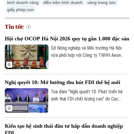
kinh doanh vàng
điều kiện kinh doanh
vàng trang sức
giấy phép con
Tin tức
Xu hướng
Hội chợ OCOP Hà Nội 2026 quy tụ gần 1.000 đặc sản
Sở Nông nghiệp và Môi trường Hà Nội
vừa phối hợp với Công ty TNHH Aeon
Mall Việt Nam khai mạc Hội chợ Xúc tiến
thương mại nông nghiệp, sản phẩm OCOP
Hà Nội tại Trung tâm thương mại Aeon
Nghị quyết 10: Mở hướng thu hút FDI thế hệ mới
Mall Hà Đông.
Tọa đàm "Nghị quyết 10: Phát triển hệ
sinh thái FDI chất lượng cao" do Cục
Thông tin và Truyền thông Chính phủ tổ
chức chiều 7/8 đánh dấu bước chuyển
trong tư duy về đầu tư nước ngoài, từ ưu
Kiến tạo hệ sinh thái đầu tư hấp dẫn doanh nghiệp
tiên thu hút vốn sang phát triển khu vực
FDI