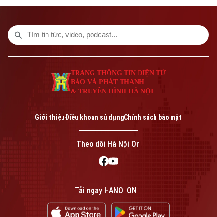
và Business Matching - Hợp lực cường
thịnh”. Sự kiện không chỉ cập nhật bức
tranh kinh tế vĩ mô mà còn tạo diễn đàn
kết nối doanh nghiệp, thúc đẩy hợp tác và
nâng cao năng lực cạnh tranh trong bối
cảnh nền kinh tế bước vào giai đoạn tăng
TRANG THÔNG TIN ĐIỆN TỬ
trưởng mới.
BÁO VÀ PHÁT THANH
& TRUYỀN HÌNH HÀ NỘI
Giới thiệu
Điều khoản sử dụng
Chính sách bảo mật
Theo dõi Hà Nội On
Tải ngay HANOI ON