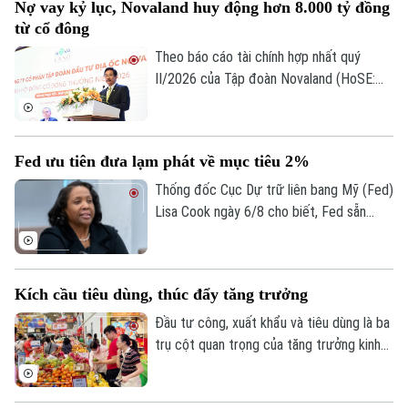
Nợ vay kỷ lục, Novaland huy động hơn 8.000 tỷ đồng
từ cổ đông
Theo báo cáo tài chính hợp nhất quý
II/2026 của Tập đoàn Novaland (HoSE:
NVL), nợ phải trả tiếp tục chiếm gần 75%
tổng nguồn vốn, tăng lên 193.400 tỷ đồng
vào cuối quý II. Với số tiền dự kiến huy
Fed ưu tiên đưa lạm phát về mục tiêu 2%
động hơn 8.006 tỷ đồng, Novaland sẽ ưu
tiên 5.953 tỷ đồng để thanh toán các
Thống đốc Cục Dự trữ liên bang Mỹ (Fed)
khoản nợ, nghĩa vụ tài chính và các khoản
Lisa Cook ngày 6/8 cho biết, Fed sẵn
phải trả quá hạn của công ty.
sàng tăng lãi suất trở lại nếu lạm phát
không giảm theo kỳ vọng, nhấn mạnh ưu
tiên hiện nay vẫn là đưa lạm phát về mục
Kích cầu tiêu dùng, thúc đẩy tăng trưởng
tiêu 2%.
Đầu tư công, xuất khẩu và tiêu dùng là ba
trụ cột quan trọng của tăng trưởng kinh
tế. Trong bối cảnh Việt Nam đặt mục tiêu
tăng trưởng hai con số, việc thúc đẩy