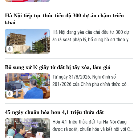
đó sửa đổi, bổ sung quy định về đăng ký
đất đai, cấp giấy chứng nhận quyền sử
Hà Nội tiếp tục thúc tiến độ 300 dự án chậm triển
dụng đất, quyền sở hữu tài sản gắn liền
khai
với đất theo 4 hướng chính.
Hà Nội đang yêu cầu chủ đầu tư 300 dự
án rà soát pháp lý, bổ sung hồ sơ theo yêu
cầu để hoàn thành thủ tục không quá 2
tháng. Chỉ thị này được nêu trong thông
báo của UBND thành phố Hà Nội gửi chủ
Bổ sung xử lý giấy tờ đất bị tẩy xóa, làm giả
đầu tư 300 dự án sử dụng vốn ngoài ngân
sách, chậm tiến độ.
Từ ngày 31/8/2026, Nghị định số
281/2026 của Chính phủ chính thức có
hiệu lực, bổ sung nhiều quy định mới về xử
phạt vi phạm hành chính trong lĩnh vực
đất đai, trong đó siết chặt việc xử lý các
45 ngày chuẩn hóa hơn 4,1 triệu thửa đất
hành vi sử dụng giấy tờ đất bị tẩy xóa,
sửa chữa hoặc làm giả.
Hơn 4,1 triệu thửa đất tại Hà Nội đang
được rà soát, chuẩn hóa và kết nối với Cơ
sở dữ liệu quốc gia về dân cư. Với thời