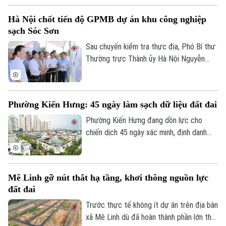
Hà Nội chốt tiến độ GPMB dự án khu công nghiệp
sạch Sóc Sơn
Sau chuyến kiểm tra thực địa, Phó Bí thư
Thường trực Thành ủy Hà Nội Nguyễn
Trọng Đông yêu cầu toàn bộ công tác giải
phóng mặt bằng Dự án đầu tư xây dựng
hạ tầng kỹ thuật Khu Công nghiệp sạch
Phường Kiến Hưng: 45 ngày làm sạch dữ liệu đất đai
Sóc Sơn và Dự án xây dựng tuyến đường
vào Khu Công nghiệp sạch Sóc Sơn phải
Phường Kiến Hưng đang dồn lực cho
được hoàn thành trước ngày 31/12/2026.
chiến dịch 45 ngày xác minh, định danh
chủ sử dụng, đồng bộ với Cơ sở dữ liệu
quốc gia về dân cư, tạo nền tảng quan
trọng để chuẩn hóa thông tin phục vụ
Mê Linh gỡ nút thắt hạ tầng, khơi thông nguồn lực
quản lý nhà nước, cải cách thủ tục hành
đất đai
chính và chuyển đổi số của Thủ đô.
Trước thực tế không ít dự án trên địa bàn
xã Mê Linh dù đã hoàn thành phần lớn thủ