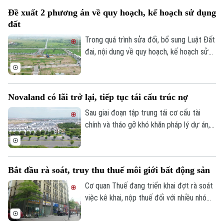
nhiều năm đang được rà soát để xác định
Theo dõi Hà Nội On
Đề xuất 2 phương án về quy hoạch, kế hoạch sử dụng
rõ trách nhiệm và có phương án xử lý dứt
đất
điểm. Khu nhà ở Thuần Nghệ tại thị xã Sơn
Tây là một trong những dự án nằm trong
Trong quá trình sửa đổi, bổ sung Luật Đất
danh sách này.
đai, nội dung về quy hoạch, kế hoạch sử
dụng đất đang được đề xuất điều chỉnh
theo hướng tinh gọn, đồng bộ với mô hình
chính quyền địa phương hai cấp, đồng thời
Novaland có lãi trở lại, tiếp tục tái cấu trúc nợ
tạo thuận lợi hơn cho đầu tư và khai thác
hiệu quả nguồn lực đất đai.
Sau giai đoạn tập trung tái cơ cấu tài
chính và tháo gỡ khó khăn pháp lý dự án,
Tập đoàn Novaland ghi nhận kết quả kinh
doanh tích cực khi có lãi trở lại. Doanh
nghiệp cũng tiếp tục triển khai các giải
Bắt đầu rà soát, truy thu thuế môi giới bất động sản
pháp xử lý nợ, tạo nền tảng cho quá trình
phục hồi trong thời gian tới.
Cơ quan Thuế đang triển khai đợt rà soát
việc kê khai, nộp thuế đối với nhiều nhóm
cá nhân có thu nhập cao từ nhiều nguồn,
trong đó có môi giới bất động sản.