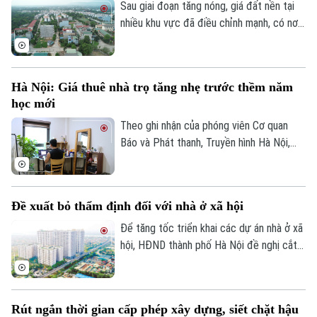
phiếu doanh nghiệp cũng giảm mạnh và lùi
Sau giai đoạn tăng nóng, giá đất nền tại
về vùng giá thấp nhất trong 5 năm.
nhiều khu vực đã điều chỉnh mạnh, có nơi
giảm tới 31% so với mức đỉnh thiết lập
cuối năm 2025.
Hà Nội: Giá thuê nhà trọ tăng nhẹ trước thềm năm
học mới
Theo ghi nhận của phóng viên Cơ quan
Báo và Phát thanh, Truyền hình Hà Nội,
đầu tháng 8, giá thuê nhà trọ và chung cư
mini quanh nhiều trường đại học tại Hà
Nội bắt đầu tăng nhẹ.
Đề xuất bỏ thẩm định đối với nhà ở xã hội
Để tăng tốc triển khai các dự án nhà ở xã
hội, HĐND thành phố Hà Nội đề nghị cắt
bỏ hoàn toàn khâu "thẩm định và ra quyết
định miễn tiền sử dụng đất". Bởi khi dự án
được xác định là nhà ở xã hội, doanh
Rút ngắn thời gian cấp phép xây dựng, siết chặt hậu
nghiệp sẽ được tự động miễn các thủ tục