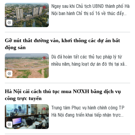
hoạt nguồn cung cho thị trường.
Ngay sau khi Chủ tịch UBND thành phố Hà
Nội ban hành Chỉ thị số 16 về thúc đẩy
phát triển nhà ở xã hội, nhiều dự án trên
địa bàn đang tăng tốc thi công để hoàn
thành các mốc tiến độ đề ra.
Gỡ nút thắt đường vào, khơi thông các dự án bất
động sản
Dù đã hoàn tất các thủ tục pháp lý từ
nhiều năm, hàng loạt dự án đô thị tại xã
Mê Linh vẫn rơi vào cảnh "đắp chiếu" chỉ
vì thiếu đường kết nối hạ tầng. Khơi thông
"điểm nghẽn" này được coi là giải pháp
Hà Nội cải cách thủ tục mua NƠXH bằng dịch vụ
then chốt để đánh thức nguồn lực đất
công trực tuyến
đai đang bị lãng phí và tạo đà bứt phá
cho không gian đô thị địa phương.
Trung tâm Phục vụ hành chính công TP
Hà Nội đang triển khai tiếp nhận trực
tuyến hồ sơ xác nhận điều kiện về nhà ở
để mua, thuê mua nhà ở xã hội và nhà ở