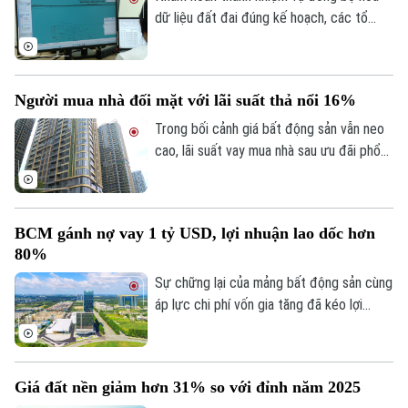
Âm nhạc
dữ liệu đất đai đúng kế hoạch, các tổ
công tác luôn tìm các phương án để
chỉnh lý, cập nhật dữ liệu đất đai đảm bảo
theo đúng yêu cầu, trong đó, việc chỉnh lý
Người mua nhà đối mặt với lãi suất thả nổi 16%
từng tờ bản đồ thay vì chỉnh lý từng thửa
đất như trước đây đã và đang được xem
Trong bối cảnh giá bất động sản vẫn neo
là giải pháp tối ưu.
cao, lãi suất vay mua nhà sau ưu đãi phổ
biến 13-15% một năm, tăng mạnh so với
năm ngoái đã tạo áp lực lớn lên thanh
khoản.
BCM gánh nợ vay 1 tỷ USD, lợi nhuận lao dốc hơn
80%
Sự chững lại của mảng bất động sản cùng
áp lực chi phí vốn gia tăng đã kéo lợi
nhuận nửa đầu năm 2026 của Tập đoàn
Đầu tư và Phát triển Công nghiệp
Becamex giảm hơn 80%. Trong bối cảnh
Giá đất nền giảm hơn 31% so với đỉnh năm 2025
dư nợ tài chính lên khoảng 1 tỷ USD, cổ