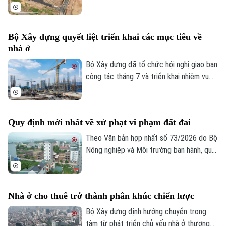
tục pháp lý nhưng vẫn chưa thể triển khai
do thiếu kết nối hạ tầng, chính quyền địa
phương đang chủ động phối hợp với các
Bộ Xây dựng quyết liệt triển khai các mục tiêu về
sở, ngành và doanh nghiệp tháo gỡ những
nhà ở
điểm nghẽn về giao thông nhằm tạo điều
kiện đưa các dự án sớm đi vào thực hiện.
Bộ Xây dựng đã tổ chức hội nghị giao ban
công tác tháng 7 và triển khai nhiệm vụ
trọng tâm tháng 8/2026 của ngành Xây
dựng, trong đó tập trung hoàn thiện thể
chế, phát triển hạ tầng, nhà ở và thị
Quy định mới nhất về xử phạt vi phạm đất đai
trường bất động sản, đồng thời đẩy
nhanh tiến độ các dự án trọng điểm và
Theo Văn bản hợp nhất số 73/2026 do Bộ
giải ngân vốn đầu tư công nhằm hoàn
Nông nghiệp và Môi trường ban hành, quy
thành các mục tiêu tăng trưởng của
định mới về xử phạt vi phạm hành chính
ngành.
trong lĩnh vực đất đai sẽ chính thức có
hiệu lực từ ngày 31/8/2026.
Nhà ở cho thuê trở thành phân khúc chiến lược
Bộ Xây dựng định hướng chuyển trọng
tâm từ phát triển chủ yếu nhà ở thương