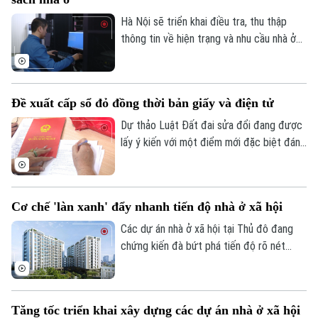
Hà Nội sẽ triển khai điều tra, thu thập
thông tin về hiện trạng và nhu cầu nhà ở
trên toàn bộ các xã, phường giai đoạn
2026-2030. Dữ liệu thu thập sẽ là cơ sở
để đánh giá kết quả phát triển nhà ở, xây
Đề xuất cấp sổ đỏ đồng thời bản giấy và điện tử
dựng kế hoạch cho các năm tiếp theo và
hoàn thiện cơ sở dữ liệu về nhà ở, thị
Dự thảo Luật Đất đai sửa đổi đang được
trường bất động sản.
lấy ý kiến với một điểm mới đặc biệt đáng
chú ý: đề xuất cấp sổ đỏ đồng thời dưới
cả hai hình thức bản giấy và bản điện tử.
Đây là bước tiến quan trọng trong chuyển
Cơ chế 'làn xanh' đẩy nhanh tiến độ nhà ở xã hội
đổi số, giúp người dân thuận tiện hơn
trong quản lý và giao dịch.
Các dự án nhà ở xã hội tại Thủ đô đang
chứng kiến đà bứt phá tiến độ rõ nét
chưa từng có. Đứng sau làn sóng tăng
tốc này là cú hích từ Chỉ thị 16 của Chủ
tịch UBND Thành phố, với cơ chế "làn
Tăng tốc triển khai xây dựng các dự án nhà ở xã hội
xanh" thủ tục giúp cởi trói pháp lý và kích