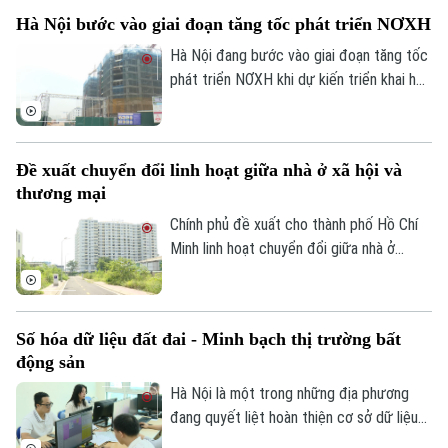
cho lực lượng vũ trang nhân dân trên
Hà Nội bước vào giai đoạn tăng tốc phát triển NƠXH
Cổng Dịch vụ công quốc gia, tạo thuận lợi
cho người dân thực hiện các chính sách
Hà Nội đang bước vào giai đoạn tăng tốc
về nhà ở xã hội trên môi trường số.
phát triển NƠXH khi dự kiến triển khai hơn
40 dự án trong giai đoạn 2026-2030, với
tổng vốn đầu tư gần 77.400 tỷ đồng và
khoảng 41.600 căn hộ.
Đề xuất chuyển đổi linh hoạt giữa nhà ở xã hội và
thương mại
Chính phủ đề xuất cho thành phố Hồ Chí
Minh linh hoạt chuyển đổi giữa nhà ở
thương mại, nhà xã hội và tái định cư
nhằm đáp ứng nhu cầu thực tế của người
dân. Đây là nội dung tại dự án Luật Phát
Số hóa dữ liệu đất đai - Minh bạch thị trường bất
triển đô thị được Chính phủ trình Ủy ban
động sản
Thường vụ Quốc hội, sáng 28/7.
Hà Nội là một trong những địa phương
đang quyết liệt hoàn thiện cơ sở dữ liệu
về đất đai với mục tiêu phải hoàn thành