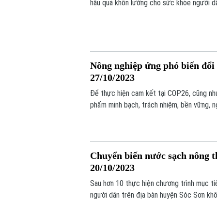
hậu quả khôn lường cho sức khỏe người dân
tác động tiêu cực, lâu dài đến biến đổi kh
được đặt ra.
Nông nghiệp ứng phó biến đổi 
27/10/2023
Để thực hiện cam kết tại COP26, cũng nh
phẩm minh bạch, trách nhiệm, bền vững, ng
pháp để nông nghiệp có thể phát triển câ
đổi khí hậu và dịch bệnh, định hướng phát 
Chuyển biến nước sạch nông th
20/10/2023
Sau hơn 10 thực hiện chương trình mục ti
người dân trên địa bàn huyện Sóc Sơn kh
chính quyền nơi đây trăn trở khi luôn là 