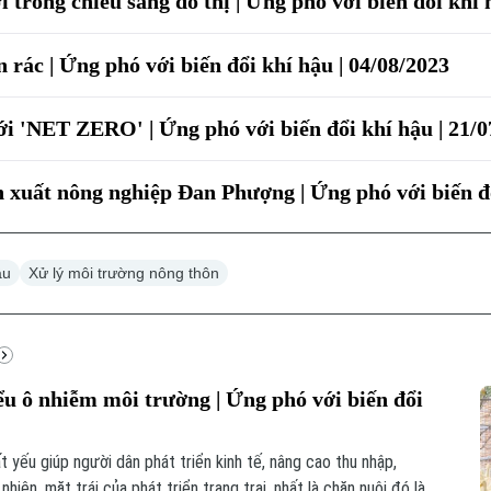
 trong chiếu sáng đô thị | Ứng phó với biến đổi khí 
 rác | Ứng phó với biến đổi khí hậu | 04/08/2023
ới 'NET ZERO' | Ứng phó với biến đổi khí hậu | 21/
 xuất nông nghiệp Đan Phượng | Ứng phó với biến đổ
ậu
Xử lý môi trường nông thôn
u ô nhiễm môi trường | Ứng phó với biến đổi
ất yếu giúp người dân phát triển kinh tế, nâng cao thu nhập,
hiên, mặt trái của phát triển trang trại, nhất là chăn nuôi đó là