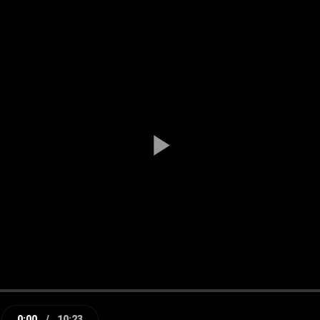
Play
Video
0:00
/
10:23