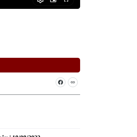
Picture-
Fullscreen
in-
Picture