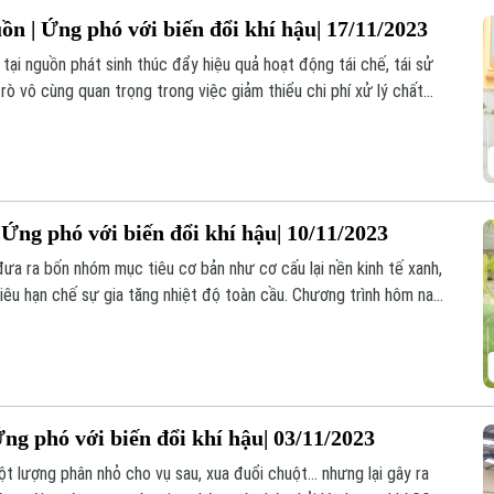
uồn | Ứng phó với biến đổi khí hậu| 17/11/2023
y tại nguồn phát sinh thúc đẩy hiệu quả hoạt động tái chế, tái sử
 trò vô cùng quan trọng trong việc giảm thiểu chi phí xử lý chất
ụng và mang lại hiệu quả, ghi nhận tại xã Dương Xá, huyện Gia
 Ứng phó với biến đổi khí hậu| 10/11/2023
ưa ra bốn nhóm mục tiêu cơ bản như cơ cấu lại nền kinh tế xanh,
êu hạn chế sự gia tăng nhiệt độ toàn cầu. Chương trình hôm nay
đưa ý kiến các chuyên gia đóng góp giải pháp thực hiện chiến
Ứng phó với biến đổi khí hậu| 03/11/2023
t lượng phân nhỏ cho vụ sau, xua đuổi chuột... nhưng lại gây ra