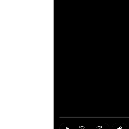
Loaded
:
0.00%