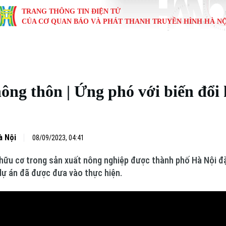
TRANG THÔNG TIN ĐIỆN TỬ
CỦA CƠ QUAN BÁO VÀ PHÁT THANH TRUYỀN HÌNH HÀ NỘ
KINH TẾ
NHÀ ĐẤT
TÀU VÀ XE
GIÁO DỤC
VĂN HÓA
SỨC KHỎ
i
Tin tức
Tin tức
Ô tô
Tin tức
Tin tức
Y tế
ông thôn | Ứng phó với biến đổi 
ự
Cafe sáng
Đầu tư
Tàu
Tuyển sinh
Làng nghề
Dinh dư
Nội
Tài chính Ngân hàng
Căn hộ
Xe máy
Hướng nghiệp
Di tích
Tư vấn 
à Nội
08/09/2023, 04:41
iệt 4 phương
Doanh nghiệp
Đất đai
Thị trường
i hữu cơ trong sản xuất nông nghiệp được thành phố Hà Nội đ
Kinh nghiệm
Đánh giá
dự án đã được đưa vào thực hiện.