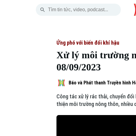
Thứ Sáu
THỜI SỰ
HÀ NỘI
THẾ GIỚI
07 Tháng 08, 2026
Hà Nội
Nhịp sống Hà Nộ
Tin tức
Ứng phó với biến đổi khí hậu
Xử lý môi trường n
Chính trị
Người Hà Nội
Quân s
08/09/2023
Xã hội
Khoảnh khắc Hà 
Hồ sơ
Báo và Phát thanh Truyền hình H
An ninh trật tự
Ẩm thực
Người V
Công tác xử lý rác thải, chuyển đổ
Công nghệ
thiện môi trường nông thôn, nhiều 
Skip Ad