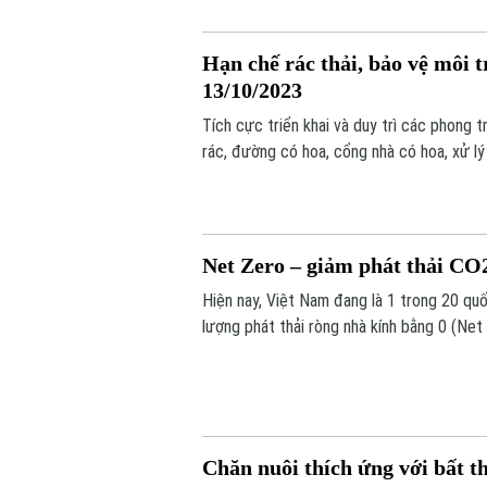
tiến độ thi công để nâng dần số hộ dân đ
năm có nhiều chuyển biến tích cực về nướ
Hạn chế rác thải, bảo vệ môi t
13/10/2023
Tích cực triển khai và duy trì các phong t
rác, đường có hoa, cổng nhà có hoa, xử lý
xóm, Hội Liên hiệp Phụ nữ ngoại thành Hà
trường cùng cộng đồng ứng phó với biến đ
Net Zero – giảm phát thải CO2
Hiện nay, Việt Nam đang là 1 trong 20 quố
lượng phát thải ròng nhà kính bằng 0 (Ne
tái tạo và giảm thiểu phát thải cacbon.
Chăn nuôi thích ứng với bất th