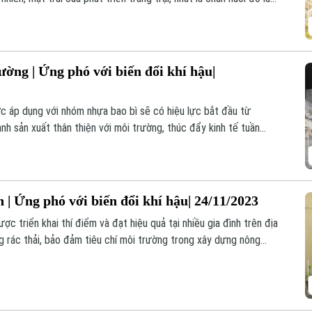
n tuần hoàn đã giải được bài toán này, giúp vừa phát triển, nâng
iễm môi trường.
ường | Ứng phó với biến đổi khí hậu|
c áp dụng với nhóm nhựa bao bì sẽ có hiệu lực bắt đầu từ
h sản xuất thân thiện với môi trường, thúc đẩy kinh tế tuần
o nhà nước, là một trong những giải pháp thực hiện cam kết của
doanh nghiệp sẽ có giải pháp, trách nhiệm thu hồi, tái chế lại số
hị trường.
 | Ứng phó với biến đổi khí hậu| 24/11/2023
ợc triển khai thí điểm và đạt hiệu quả tại nhiều gia đình trên địa
 rác thải, bảo đảm tiêu chí môi trường trong xây dựng nông
p khá nhiều rào cản cả từ nguyên nhân khách quan lẫn chủ quan.