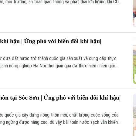
, môi trường, an toàn giao thông và phát thải lớn lượng khí CO2,
í hậu. Vì thế, xử lý rơm rạ sau thu hoạch là vấn đề cấp thiết đang
khí hậu | Ứng phó với biến đổi khí hậu|
ư đưa đất nước trở thành quốc gia sản xuất và cung cấp thực
ành nông nghiệp Hà Nội thời gian qua đã thực hiện nhiều giải
n bằng, vừa bảo đảm an ninh lương thực vừa thích ứng với biến
triển nông nghiệp bền vững trong thời gian tới.
ôn tại Sóc Sơn | Ứng phó với biến đổi khí hậu|
êu quốc gia xây dựng nông thôn mới, chất lượng cuộc sống của
ông ngừng được nâng cao, dù vậy bài toán nước sạch vẫn khiến
vùng trũng của thành phố. Hiện nay các nhà đầu tư đang đẩy nhanh