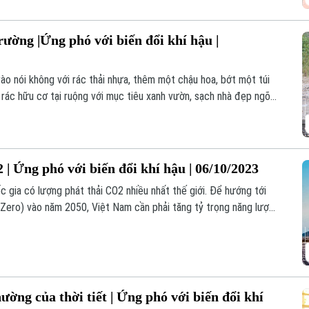
ược tiếp cận nước sạch tập trung, trong đó năm 2023 cũng là
c sạch nông thôn tại huyện Sóc Sơn.
rường |Ứng phó với biến đổi khí hậu |
rào nói không với rác thải nhựa, thêm một chậu hoa, bớt một túi
 rác hữu cơ tại ruộng với mục tiêu xanh vườn, sạch nhà đẹp ngõ
 Nội đã có nhiều đóng góp thiết thực trong công tác bảo vệ môi
ổi khí hậu.
 | Ứng phó với biến đổi khí hậu | 06/10/2023
c gia có lượng phát thải CO2 nhiều nhất thế giới. Để hướng tới
t Zero) vào năm 2050, Việt Nam cần phải tăng tỷ trọng năng lượng
ường của thời tiết | Ứng phó với biến đổi khí