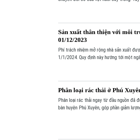
gây ô nhiễm môi trường. Chăn nuôi khép kí
cao hiệu quả kinh tế, vừa giảm thiểu ô nh
Sản xuất thân thiện với môi tr
01/12/2023
Phí trách nhiệm mở rộng nhà sản xuất đượ
1/1/2024. Quy định này hướng tới một ngàn
hoàn, giảm gánh nặng quản lý chất thải ch
Việt Nam tại COP 26. Quy định này đòi hỏi 
bao bì tương đương số sản phẩm đưa ra t
Phân loại rác thải ở Phú Xuyên
Phân loại rác thải ngay từ đầu nguồn đã đư
bàn huyện Phú Xuyên, góp phần giảm lượng
thôn mới. Tuy nhiên, việc nhân rộng lại gặ