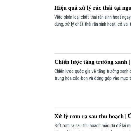
Hiệu quả xử lý rác thải tại ng
Việc phân loại chất thải rắn sinh hoạt nga
dụng, xử lý chất thải rắn sinh hoạt; có vai
thải. Hiện nay mô hình này đang được áp d
Lâm.
Chiến lược tăng trưởng xanh |
Chiến lược quốc gia về tăng trưởng xanh đ
trung hòa các-bon và đóng góp vào mục ti
đề cập đến những thành quả, khó khăn và 
lược trong thời gian tới.
Xử lý rơm rạ sau thu hoạch | 
Đốt rơm rạ sau thu hoạch mặc dù để lại mộ