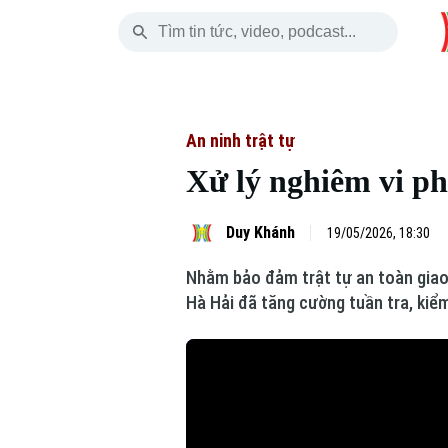
Thứ Bảy
THỜI SỰ
HÀ NỘI
THẾ GIỚI
08 Tháng 08, 2026
Hà Nội
Nhịp sống Hà Nộ
Tin tức
An ninh trật tự
Xử lý nghiêm vi p
Chính trị
Người Hà Nội
Quân s
Xã hội
Khoảnh khắc Hà 
Hồ sơ
Duy Khánh
19/05/2026, 18:30
Nhằm bảo đảm trật tự an toàn giao
An ninh trật tự
Ẩm thực
Người V
Hà Hải đã tăng cường tuần tra, kiểm
Công nghệ
Skip Ad