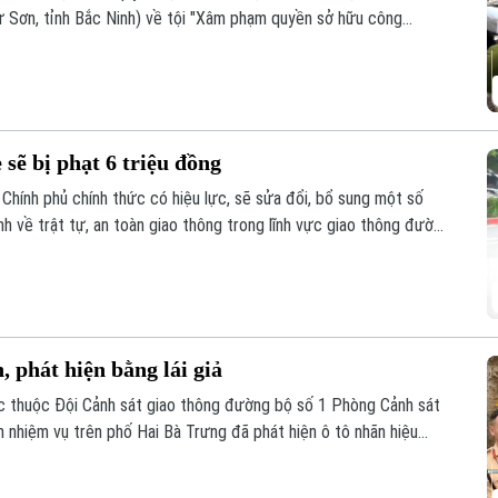
 Sơn, tỉnh Bắc Ninh) về tội "Xâm phạm quyền sở hữu công
 sẽ bị phạt 6 triệu đồng
Chính phủ chính thức có hiệu lực, sẽ sửa đổi, bổ sung một số
nh về trật tự, an toàn giao thông trong lĩnh vực giao thông đường
lái xe. Trong đó, đáng chú ý là hành vi dán đề can, thay đổi biển
, phát hiện bằng lái giả
c thuộc Đội Cảnh sát giao thông đường bộ số 1 Phòng Cảnh sát
m nhiệm vụ trên phố Hai Bà Trưng đã phát hiện ô tô nhãn hiệu
1 đỗ xe tại vị trí có biển cấm đỗ và tiến hành kiểm tra theo quy