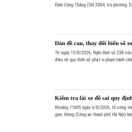
Đinh Công Thắng (SN 2004, trú phường Từ
nghiệp".
Dán đề can, thay đổi biển số xe
Từ ngày 15/8/2026, Nghị định số 238 của 
điều về quy định xử phạt vi phạm hành chí
bộ như: trừ điểm, phục hồi điểm giấy phép 
số xe sẽ bị phạt 6 triệu đồng.
Kiểm tra lái xe đỗ sai quy định
Khoảng 11h05 ngày 6/8/2026, tổ công tá
giao thông (Công an thành phố Hà Nội) là
Toyota Fortuner, biển kiểm soát 17A-080.5
định.