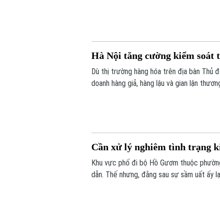
Hà Nội tăng cường kiểm soát t
Dù thị trường hàng hóa trên địa bàn Thủ đ
doanh hàng giả, hàng lậu và gian lận thươn
trường Hà Nội đang tiếp tục siết chặt kiể
Cần xử lý nghiêm tình trạng k
Khu vực phố đi bộ Hồ Gươm thuộc phường 
dẫn. Thế nhưng, đằng sau sự sầm uất ấy lạ
công khai với giá siêu rẻ. Đáng nói hơn, 
chiêu trò đối phó tinh vi.