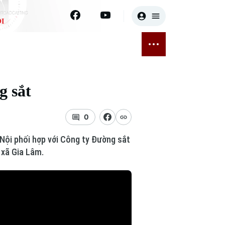
I
E
THỂ THAO
GIẢI TRÍ
ĐÃ PHÁT SÓNG
Bóng đá
Tin tức
g sắt
ỡng
Quần vợt
Sao
sức khỏe
Golf
Điện ảnh
0
ội phối hợp với Công ty Đường sắt
Thời trang
 xã Gia Lâm.
Âm nhạc