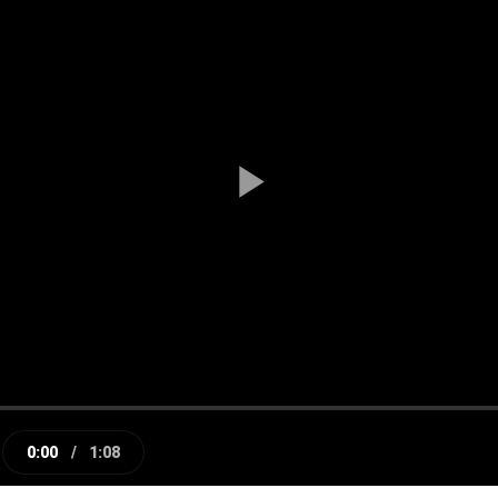
Play
Video
0:00
/
1:08
e
Current
Duration