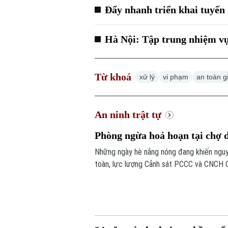
Đẩy nhanh triển khai tuyến
Hà Nội: Tập trung nhiệm vụ 
Từ khoá
xử lý
vi phạm
an toàn g
An ninh trật tự
Phòng ngừa hoả hoạn tại chợ 
Những ngày hè nắng nóng đang khiến nguy
toàn, lực lượng Cảnh sát PCCC và CNCH C
các vi phạm nhằm hạn chế nguy cơ cháy n