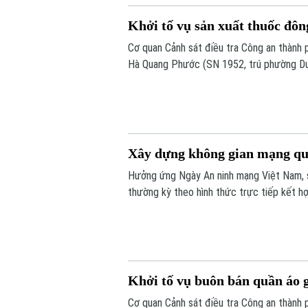
Khởi tố vụ sản xuất thuốc đôn
Cơ quan Cảnh sát điều tra Công an thành ph
Hà Quang Phước (SN 1952, trú phường Dươn
Phú Thọ) về hành vi "Sản xuất, buôn bán h
sự.
Xây dựng không gian mạng quố
Hưởng ứng Ngày An ninh mạng Việt Nam, s
thường kỳ theo hình thức trực tiếp kết h
Khởi tố vụ buôn bán quần áo 
Cơ quan Cảnh sát điều tra Công an thành ph