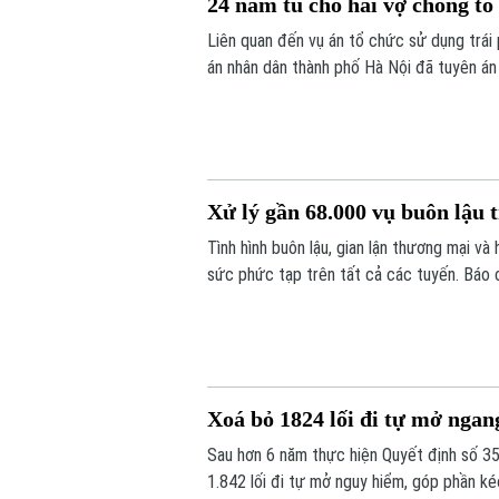
24 năm tù cho hai vợ chồng tổ 
Liên quan đến vụ án tổ chức sử dụng trái 
án nhân dân thành phố Hà Nội đã tuyên án 
biệt nghiêm trọng, có tổ chức, diễn ra tro
Xử lý gần 68.000 vụ buôn lậu 
Tình hình buôn lậu, gian lận thương mại v
sức phức tạp trên tất cả các tuyến. Báo 
năm, lực lượng chức năng cả nước đã phát
kỳ năm ngoái.
Xoá bỏ 1824 lối đi tự mở ngan
Sau hơn 6 năm thực hiện Quyết định số 3
1.842 lối đi tự mở nguy hiểm, góp phần k