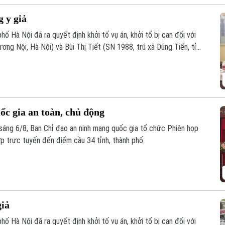
g y giả
ố Hà Nội đã ra quyết định khởi tố vụ án, khởi tố bị can đối với
g Nội, Hà Nội) và Bùi Thị Tiết (SN 1988, trú xã Dũng Tiến, tỉnh
àng giả là thuốc chữa bệnh" theo khoản 1, Điều 194 Bộ luật Hình
c gia an toàn, chủ động
áng 6/8, Ban Chỉ đạo an ninh mạng quốc gia tổ chức Phiên họp
ợp trực tuyến đến điểm cầu 34 tỉnh, thành phố.
giả
ố Hà Nội đã ra quyết định khởi tố vụ án, khởi tố bị can đối với