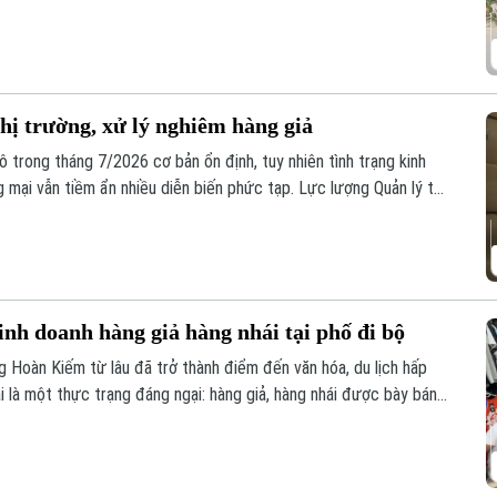
hị trường, xử lý nghiêm hàng giả
ô trong tháng 7/2026 cơ bản ổn định, tuy nhiên tình trạng kinh
g mại vẫn tiềm ẩn nhiều diễn biến phức tạp. Lực lượng Quản lý thị
m soát, đặc biệt là trên môi trường thương mại điện tử.
inh doanh hàng giả hàng nhái tại phố đi bộ
Hoàn Kiếm từ lâu đã trở thành điểm đến văn hóa, du lịch hấp
i là một thực trạng đáng ngại: hàng giả, hàng nhái được bày bán
dù lực lượng chức năng đã kiểm tra nhưng đều khó xử lý bởi những