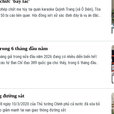
chức 'bay lắc'
phép chất ma túy tại quán karaoke Quỳnh Trang (xã Ô Diên), Tòa
50 bị cáo liên quan. Hội đồng xét xử xác định đây là vụ án đặc
ng thời gian dài dưới vỏ bọc kinh doanh karaoke.
trong 6 tháng đầu năm
à hàng giả trong nửa đầu năm 2026 đang có nhiều diễn biến hết
cáo từ Ban Chỉ đạo 389 quốc gia cho thấy, trong 6 tháng đầu
 hiện và xử lý gần 68.000 vụ vi phạm, tăng hơn 36% so với cùng
g đường sắt
58 ngày 10/3/2020 của Thủ tướng Chính phủ cả nước đã xóa bỏ
éo giảm mạnh tai nạn giao thông đường sắt.