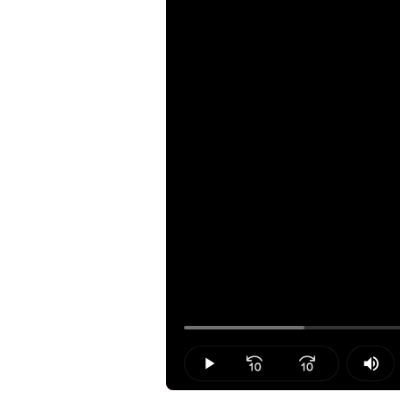
Loaded
:
14.45%
Play
Mut