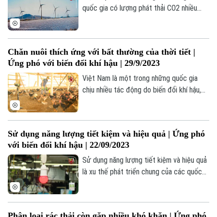
cùng cộng đồng ứng phó với biến đổi khí
quốc gia có lượng phát thải CO2 nhiều
hậu.
nhất thế giới. Để hướng tới lượng phát
thải ròng nhà kính bằng 0 (Net Zero) vào
năm 2050, Việt Nam cần phải tăng tỷ
Chăn nuôi thích ứng với bất thường của thời tiết |
trọng năng lượng tái tạo và giảm thiểu
Ứng phó với biến đổi khí hậu | 29/9/2023
phát thải cacbon.
Việt Nam là một trong những quốc gia
Liên hệ đường dây nóng (bấm để gọi)
chịu nhiều tác động do biến đổi khí hậu,
Tòa soạn
Tòa soạn
ảnh hưởng nghiêm trọng đến sản xuất
0865.116.699 (hotline)
0865.116.699
nông nghiệp, trong đó có ngành chăn nuôi.
Chính vì thế, nhiều giải pháp đồng bộ đã
Sử dụng năng lượng tiết kiệm và hiệu quả | Ứng phó
được triển khai để ngành chăn nuôi ứng
với biến đổi khí hậu | 22/09/2023
phó với biến đổi khí hậu.
Sử dụng năng lượng tiết kiệm và hiệu quả
là xu thế phát triển chung của các quốc
gia trên thế giới, phù hợp với các cam kết
quốc tế, đặc biệt là từ sau Hội nghị lần
thứ 26 các bên tham gia Công ước khung
Phân loại rác thải còn gặp nhiều khó khăn | Ứng phó