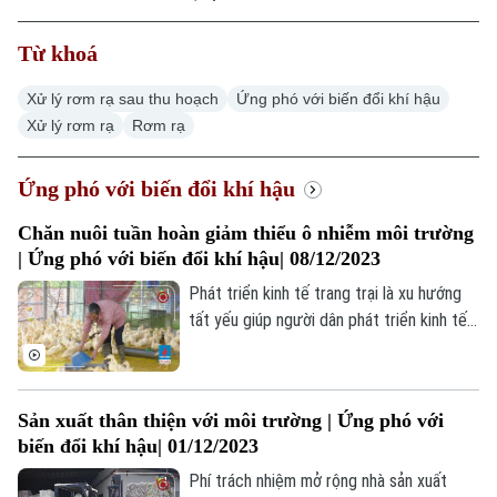
Thời sự
Từ khoá
Hà Nội
Hà Nội
Xử lý rơm rạ sau thu hoạch
Ứng phó với biến đổi khí hậu
Xử lý rơm rạ
Rơm rạ
Chính trị
Nhịp sống Hà Nội
Thế giới
Ứng phó với biến đổi khí hậu
Xã hội
Người Hà Nội
Tin tức
Kinh tế
Chăn nuôi tuần hoàn giảm thiểu ô nhiễm môi trường
An ninh trật tự
| Ứng phó với biến đổi khí hậu| 08/12/2023
Khoảnh khắc Hà Nội
Quân sự
Tin tức
Nhà đất
Phát triển kinh tế trang trại là xu hướng
Công nghệ
Ẩm thực
tất yếu giúp người dân phát triển kinh tế,
Hồ sơ
Cafe sáng
nâng cao thu nhập, chuyển đổi cơ cấu vật
Tin tức
Tàu và Xe
nuôi cây trồng. Tuy nhiên, mặt trái của
Người Việt 4 phương
Tài chính Ngân hàng
Đầu tư
phát triển trang trại, nhất là chăn nuôi đó
Ô tô
Giáo dục
Sản xuất thân thiện với môi trường | Ứng phó với
là gây ô nhiễm môi trường. Chăn nuôi khép
Doanh nghiệp
biến đổi khí hậu| 01/12/2023
Căn hộ
kín tuần hoàn đã giải được bài toán này,
Tàu
Tin tức
Văn hóa
giúp vừa phát triển, nâng cao hiệu quả
Phí trách nhiệm mở rộng nhà sản xuất