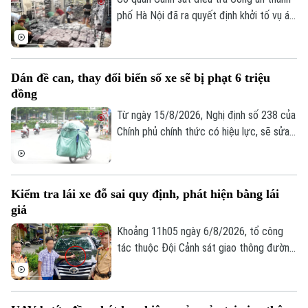
phố Hà Nội đã ra quyết định khởi tố vụ án,
khởi tố bị can đối với Đinh Công Thắng
(SN 2004, trú phường Từ Sơn, tỉnh Bắc
Ninh) về tội "Xâm phạm quyền sở hữu
Dán đề can, thay đổi biển số xe sẽ bị phạt 6 triệu
công nghiệp".
đồng
Từ ngày 15/8/2026, Nghị định số 238 của
Chính phủ chính thức có hiệu lực, sẽ sửa
đổi, bổ sung một số điều về quy định xử
phạt vi phạm hành chính về trật tự, an
toàn giao thông trong lĩnh vực giao thông
Kiểm tra lái xe đỗ sai quy định, phát hiện bằng lái
đường bộ như: trừ điểm, phục hồi điểm
giả
giấy phép lái xe. Trong đó, đáng chú ý là
hành vi dán đề can, thay đổi biển số xe sẽ
Khoảng 11h05 ngày 6/8/2026, tổ công
bị phạt 6 triệu đồng.
tác thuộc Đội Cảnh sát giao thông đường
bộ số 1 Phòng Cảnh sát giao thông (Công
an thành phố Hà Nội) làm nhiệm vụ trên
phố Hai Bà Trưng đã phát hiện ô tô nhãn