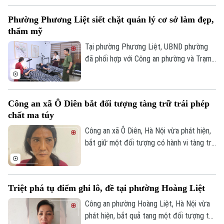
đầu xe..., lực lượng Cảnh sát giao thông
Phường Phương Liệt siết chặt quản lý cơ sở làm đẹp,
Hà Nội đang tăng cường tuần tra, kiểm
thẩm mỹ
soát và xử lý nghiêm các trường hợp vi
phạm.
Tại phường Phương Liệt, UBND phường
đã phối hợp với Công an phường và Trạm
Y tế thành lập đoàn kiểm tra liên ngành,
tiến hành kiểm tra đột xuất nhiều cơ sở
spa, chăm sóc da và thẩm mỹ trên địa
Công an xã Ô Diên bắt đối tượng tàng trữ trái phép
bàn nhằm kịp thời phát hiện, chấn chỉnh
chất ma túy
các vi phạm, bảo đảm quyền lợi và an toàn
cho người dân.
Công an xã Ô Diên, Hà Nội vừa phát hiện,
bắt giữ một đối tượng có hành vi tàng trữ
trái phép chất ma túy. Đối tượng là
Nguyễn Văn Dũng, sinh năm 1979, bị phát
hiện đang tang trữ 0,441 gam heroin tại
Triệt phá tụ điểm ghi lô, đề tại phường Hoàng Liệt
khu vực ngã ba đường Thượng Hội - Tân
Lập.
Công an phường Hoàng Liệt, Hà Nội vừa
phát hiện, bắt quả tang một đối tượng tổ