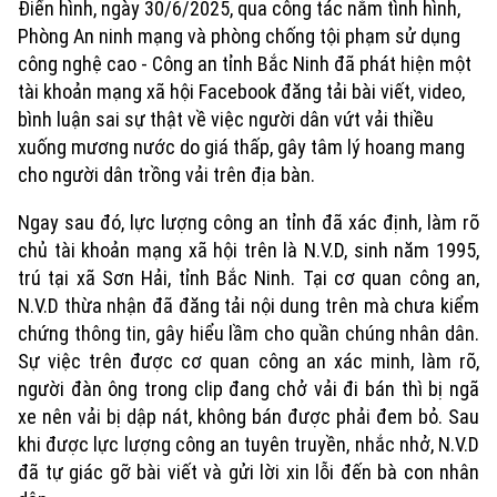
Điển hình, ngày 30/6/2025, qua công tác nắm tình hình,
Phòng An ninh mạng và phòng chống tội phạm sử dụng
công nghệ cao - Công an tỉnh Bắc Ninh đã phát hiện một
tài khoản mạng xã hội Facebook đăng tải bài viết, video,
bình luận sai sự thật về việc người dân vứt vải thiều
xuống mương nước do giá thấp, gây tâm lý hoang mang
cho người dân trồng vải trên địa bàn.
Ngay sau đó, lực lượng công an tỉnh đã xác định, làm rõ
chủ tài khoản mạng xã hội trên là N.V.D, sinh năm 1995,
trú tại xã Sơn Hải, tỉnh Bắc Ninh. Tại cơ quan công an,
N.V.D thừa nhận đã đăng tải nội dung trên mà chưa kiểm
chứng thông tin, gây hiểu lầm cho quần chúng nhân dân.
Xu hướng
Sự việc trên được cơ quan công an xác minh, làm rõ,
người đàn ông trong clip đang chở vải đi bán thì bị ngã
xe nên vải bị dập nát, không bán được phải đem bỏ. Sau
khi được lực lượng công an tuyên truyền, nhắc nhở, N.V.D
đã tự giác gỡ bài viết và gửi lời xin lỗi đến bà con nhân