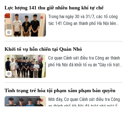
cáo buộc liên quan gần 320 tỷ đồng trong
Lực lượng 141 thu giữ nhiều hung khí tự chế
đường dây lừa đảo của Phó Đức Nam
(Mr. Pips).
Trong hai ngày 30 và 31/7, các tổ công
tác 141 Công an thành phố Hà Nội liên
tiếp phát hiện nhiều thanh, thiếu niên tàng
trữ hung khí, thu giữ 1 dao phóng và 4
thanh kiếm, kịp thời ngăn chặn nguy cơ
Khởi tố vụ hỗn chiến tại Quán Nhỏ
gây mất an ninh trật tự.
Cơ quan Cảnh sát điều tra Công an thành
phố Hà Nội đã khởi tố vụ án "Gây rối trật
tự công cộng" để điều tra vụ hỗn chiến
xảy ra tại nhà hàng Quán Nhỏ trên phố
Vĩnh Tuy, khiến một người bị thương.
Tình trạng trẻ hóa tội phạm xâm phạm bản quyền
Mới đây, Cơ quan Cảnh sát điều tra Công
an thành phố Hà Nội đã triệt phá một ổ
nhóm xâm phạm quyền tác giả, quyền liên
quan. Đáng chú ý, các đối tượng vi phạm
đều còn rất trẻ nhưng đã thực hiện