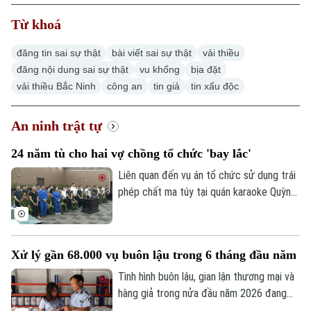
Từ khoá
đăng tin sai sự thật
bài viết sai sự thật
vải thiều
đăng nội dung sai sự thật
vu khống
bịa đặt
vải thiều Bắc Ninh
công an
tin giả
tin xấu độc
Chuyên mục
Thời sự
An ninh trật tự
24 năm tù cho hai vợ chồng tổ chức 'bay lắc'
Hà Nội
Hà Nội
Liên quan đến vụ án tổ chức sử dụng trái
Chính trị
phép chất ma túy tại quán karaoke Quỳnh
Nhịp sống Hà Nội
Thế giới
Trang (xã Ô Diên), Tòa án nhân dân thành
Xã hội
phố Hà Nội đã tuyên án 50 bị cáo liên
Người Hà Nội
Tin tức
Kinh tế
quan. Hội đồng xét xử xác định đây là vụ
Xử lý gần 68.000 vụ buôn lậu trong 6 tháng đầu năm
An ninh trật tự
án đặc biệt nghiêm trọng, có tổ chức,
Khoảnh khắc Hà Nội
Quân sự
diễn ra trong thời gian dài dưới vỏ bọc
Tình hình buôn lậu, gian lận thương mại và
Tin tức
Nhà đất
Công nghệ
kinh doanh karaoke.
hàng giả trong nửa đầu năm 2026 đang
Ẩm thực
Hồ sơ
Cafe sáng
có nhiều diễn biến hết sức phức tạp trên