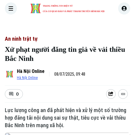
TRANG THÔNG TIN ĐIỆN TỬ
CỦA CƠ QUAN BÁO VÀ PHÁT THANH TRUYỀN HÌNH HÀ NỘI
THỜI SỰ
HÀ NỘI
THẾ GIỚI
KINH TẾ
NHÀ ĐẤT
An ninh trật tự
Xử phạt người đăng tin giả về vải thiều
Bắc Ninh
Hà Nội Online
08/07/2025, 09:48
Hà Nội Online
0
Lực lượng công an đã phát hiện và xử lý một số trường
hợp đăng tải nội dung sai sự thật, tiêu cực về vải thiều
Bắc Ninh trên mạng xã hội.