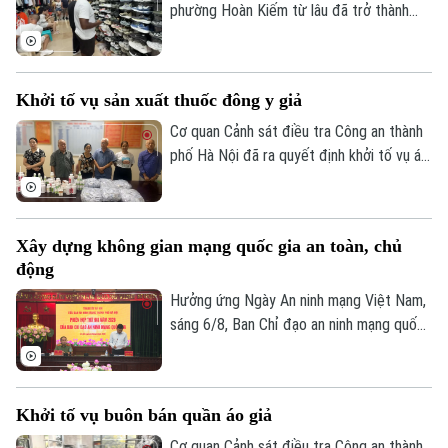
phường Hoàn Kiếm từ lâu đã trở thành
điểm đến văn hóa, du lịch hấp dẫn. Thế
Thời trang
nhưng, đằng sau sự sầm uất ấy lại là một
thực trạng đáng ngại: hàng giả, hàng nhái
Âm nhạc
Khởi tố vụ sản xuất thuốc đông y giả
được bày bán công khai với giá siêu rẻ.
Đáng nói hơn, dù lực lượng chức năng đã
Cơ quan Cảnh sát điều tra Công an thành
kiểm tra nhưng đều khó xử lý bởi những
phố Hà Nội đã ra quyết định khởi tố vụ án,
chiêu trò đối phó tinh vi.
khởi tố bị can đối với Hà Quang Phước
(SN 1952, trú phường Dương Nội, Hà Nội)
và Bùi Thị Tiết (SN 1988, trú xã Dũng
Xây dựng không gian mạng quốc gia an toàn, chủ
Tiến, tỉnh Phú Thọ) về hành vi "Sản xuất,
động
buôn bán hàng giả là thuốc chữa bệnh"
theo khoản 1, Điều 194 Bộ luật Hình sự.
Hưởng ứng Ngày An ninh mạng Việt Nam,
sáng 6/8, Ban Chỉ đạo an ninh mạng quốc
gia tổ chức Phiên họp thường kỳ theo
hình thức trực tiếp kết hợp trực tuyến
đến điểm cầu 34 tỉnh, thành phố.
Khởi tố vụ buôn bán quần áo giả
Cơ quan Cảnh sát điều tra Công an thành