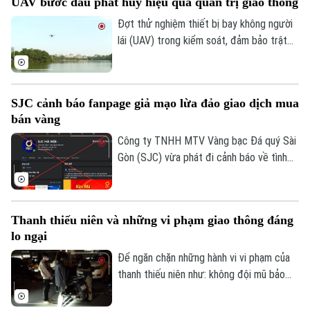
UAV bước đầu phát huy hiệu quả quản trị giao thông
hiệu Toyota Fortuner, biển kiểm soát 17A-
080.51 đỗ xe tại vị trí có biển cấm đỗ và
Đợt thử nghiệm thiết bị bay không người
tiến hành kiểm tra theo quy định.
lái (UAV) trong kiểm soát, đảm bảo trật
tự ATGT không chỉ là một phép thử công
nghệ mà là bước chuyển dịch chiến lược
của Công an TP Hà Nội trong quản trị
SJC cảnh báo fanpage giả mạo lừa đảo giao dịch mua
Theo dõi Hà Nội On
không gian tầm thấp, quyết tâm xóa bỏ
bán vàng
các "điểm mù" an toàn giao thông và trật
tự đô thị.
Công ty TNHH MTV Vàng bạc Đá quý Sài
Gòn (SJC) vừa phát đi cảnh báo về tình
trạng các đối tượng lợi dụng thương hiệu
SJC để lập fanpage giả mạo, mời chào
giao dịch vàng và thu thập thông tin cá
Thanh thiếu niên và những vi phạm giao thông đáng
nhân nhằm lừa đảo khách hàng.
lo ngại
Để ngăn chặn những hành vi vi phạm của
thanh thiếu niên như: không đội mũ bảo
hiểm, vượt đèn đỏ, đến những hành vi
nguy hiểm như lạng lách, đánh võng, bốc