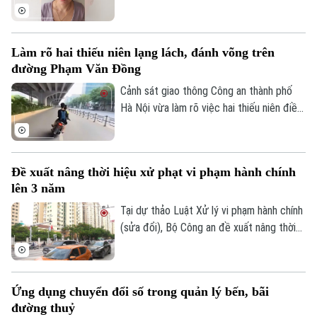
chức đánh bạc dưới hình thức ghi số lô,
đề.
Làm rõ hai thiếu niên lạng lách, đánh võng trên
đường Phạm Văn Đồng
Cảnh sát giao thông Công an thành phố
Hà Nội vừa làm rõ việc hai thiếu niên điều
khiển xe máy lạng lách, đánh võng trên
đường Phạm Văn Đồng, gây nguy hiểm
cho người tham gia giao thông.
Đề xuất nâng thời hiệu xử phạt vi phạm hành chính
lên 3 năm
Tại dự thảo Luật Xử lý vi phạm hành chính
(sửa đổi), Bộ Công an đề xuất nâng thời
hiệu xử phạt vi phạm hành chính lên 3 năm
nhằm ngăn chặn chủ phương tiện vi phạm
giao thông lợi dụng kẽ hở để né “phạt
Ứng dụng chuyển đổi số trong quản lý bến, bãi
nguội” khi đăng kiểm.
đường thuỷ