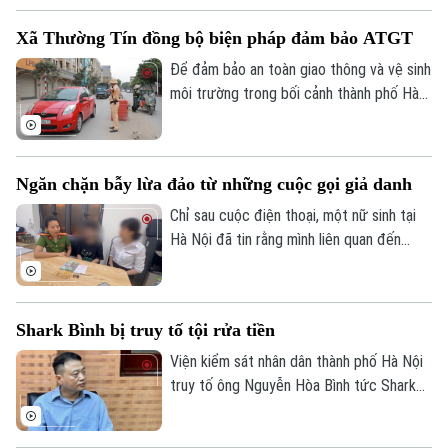
đã chỉ đạo các lực lượng chức năng đồng
Xã Thường Tín đồng bộ biện pháp đảm bảo ATGT
loạt ra quân chấn chỉnh, xử lý nghiêm các
vi phạm về trật tự đô thị.
Để đảm bảo an toàn giao thông và vệ sinh
môi trường trong bối cảnh thành phố Hà
Nội hiện đang triển khai thi công nhiều
công trình trọng điểm, chính quyền xã
Thường Tín đã phối hợp với các cơ quan
Ngăn chặn bẫy lừa đảo từ những cuộc gọi giả danh
chức năng triển khai đồng bộ nhiều giải
pháp nhằm hạn chế tình trạng ô nhiễm môi
Chỉ sau cuộc điện thoại, một nữ sinh tại
trường.
Hà Nội đã tin rằng mình liên quan đến
đường dây ma túy và phải chứng minh sự
trong sạch bằng cách chuyển tiền vào tài
khoản do các đối tượng chỉ định. May
Shark Bình bị truy tố tội rửa tiền
mắn, sự cảnh giác của nhân viên cửa hàng
vàng cùng sự vào cuộc kịp thời của lực
Viện kiểm sát nhân dân thành phố Hà Nội
lượng Công an đã ngăn chặn kịp thời vụ
truy tố ông Nguyễn Hòa Bình tức Shark
lừa đảo.
Bình, Chủ tịch Hội đồng quản trị Công ty
cổ phần Ngân Lượng, về tội "Rửa tiền" với