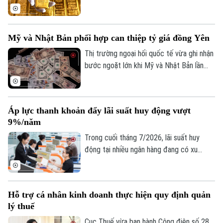
những tín hiệu phục hồi kỹ thuật đáng chú
ý. Dù giá thế giới vừa trải qua một phiên
giảm sâu, song các chuyên gia nhận định
Mỹ và Nhật Bản phối hợp can thiệp tỷ giá đồng Yên
kim loại quý đang dần hình thành nền giá
vững chắc, tạo tiền đề cho khả năng đảo
Thị trường ngoại hối quốc tế vừa ghi nhận
chiều trong trung hạn.
bước ngoặt lớn khi Mỹ và Nhật Bản lần
đầu tiên sau gần 30 năm phối hợp can
thiệp trực tiếp để hỗ trợ đồng Yên. Động
thái này diễn ra trong bối cảnh đồng nội
Áp lực thanh khoản đẩy lãi suất huy động vượt
tệ Nhật Bản liên tục suy yếu, đe dọa đến
9%/năm
ổn định kinh tế khu vực.
Trong cuối tháng 7/2026, lãi suất huy
động tại nhiều ngân hàng đang có xu
hướng tăng trở lại, thậm chí vượt 9%/năm
với các kỳ hạn và điều kiện đặc biệt. Diễn
biến này phản ánh áp lực cân đối nguồn
Hỗ trợ cá nhân kinh doanh thực hiện quy định quản
vốn trong bối cảnh tín dụng tăng nhanh
lý thuế
hơn huy động, thanh khoản hệ thống chịu
nhiều sức ép và nhu cầu vốn của nền kinh
Cục Thuế vừa ban hành Công điện số 28