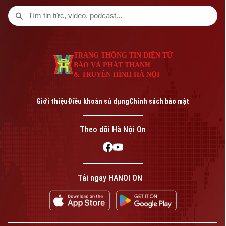
tranh kinh tế vĩ mô mà còn tạo diễn đàn
kết nối doanh nghiệp, thúc đẩy hợp tác và
nâng cao năng lực cạnh tranh trong bối
cảnh nền kinh tế bước vào giai đoạn tăng
TRANG THÔNG TIN ĐIỆN TỬ
trưởng mới.
BÁO VÀ PHÁT THANH
& TRUYỀN HÌNH HÀ NỘI
Giới thiệu
Điều khoản sử dụng
Chính sách bảo mật
Theo dõi Hà Nội On
Tải ngay HANOI ON