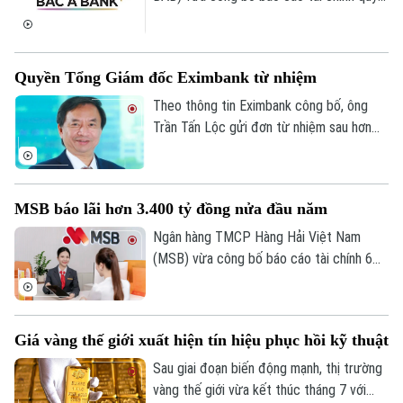
II/2026 với lợi nhuận trước thuế đạt 304
tỷ đồng, gần như đi ngang so với cùng kỳ
năm trước.
Quyền Tổng Giám đốc Eximbank từ nhiệm
Theo thông tin Eximbank công bố, ông
Trần Tấn Lộc gửi đơn từ nhiệm sau hơn
một năm đảm nhiệm cương vị Quyền Tổng
giám đốc, kể từ tháng 7/2025. Sau khi
ông Lộc rời vị trí, Ban điều hành Eximbank
MSB báo lãi hơn 3.400 tỷ đồng nửa đầu năm
còn 6 thành viên.
Ngân hàng TMCP Hàng Hải Việt Nam
(MSB) vừa công bố báo cáo tài chính 6
tháng đầu năm 2026 với lợi nhuận trước
thuế đạt hơn 3.400 tỷ đồng. Tổng tài sản
của ngân hàng đạt gần 441.000 tỷ đồng,
Giá vàng thế giới xuất hiện tín hiệu phục hồi kỹ thuật
tăng hơn 8% so với cuối năm 2025.
Sau giai đoạn biến động mạnh, thị trường
vàng thế giới vừa kết thúc tháng 7 với