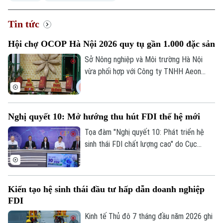
Tin tức
Hội chợ OCOP Hà Nội 2026 quy tụ gần 1.000 đặc sản
Xu hướng
Sở Nông nghiệp và Môi trường Hà Nội
vừa phối hợp với Công ty TNHH Aeon
Mall Việt Nam khai mạc Hội chợ Xúc tiến
thương mại nông nghiệp, sản phẩm OCOP
Hà Nội tại Trung tâm thương mại Aeon
Nghị quyết 10: Mở hướng thu hút FDI thế hệ mới
Mall Hà Đông.
Tọa đàm "Nghị quyết 10: Phát triển hệ
sinh thái FDI chất lượng cao" do Cục
Thông tin và Truyền thông Chính phủ tổ
chức chiều 7/8 đánh dấu bước chuyển
trong tư duy về đầu tư nước ngoài, từ ưu
Kiến tạo hệ sinh thái đầu tư hấp dẫn doanh nghiệp
tiên thu hút vốn sang phát triển khu vực
FDI
kinh tế có vốn đầu tư nước ngoài theo
hướng chất lượng, hiệu quả và có sức lan
Kinh tế Thủ đô 7 tháng đầu năm 2026 ghi