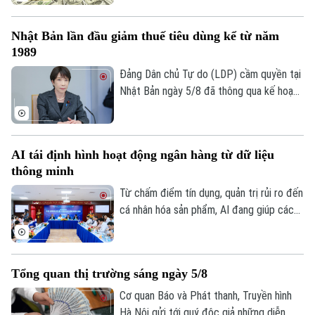
phòng quan trọng và cắt giảm hàng loạt
(6/8) với thông tin về giá vàng và tỷ giá
Thời trang
nhân sự.
ngoại tệ.
Nhật Bản lần đầu giảm thuế tiêu dùng kể từ năm
Âm nhạc
1989
Đảng Dân chủ Tự do (LDP) cầm quyền tại
Nhật Bản ngày 5/8 đã thông qua kế hoạch
do Thủ tướng Sanae Takaichi đề xuất,
nhằm cắt giảm thuế tiêu thụ đối với thực
phẩm. Nếu được Quốc hội phê chuẩn, đây
AI tái định hình hoạt động ngân hàng từ dữ liệu
sẽ là lần đầu tiên Nhật Bản cắt giảm thuế
thông minh
tiêu dùng kể từ khi sắc thuế này được áp
dụng vào năm 1989.
Từ chấm điểm tín dụng, quản trị rủi ro đến
cá nhân hóa sản phẩm, AI đang giúp các
tổ chức tín dụng nâng cao hiệu quả vận
hành và cải thiện trải nghiệm khách hàng.
Tuy nhiên, để AI phát huy giá trị, các
Tổng quan thị trường sáng ngày 5/8
chuyên gia cho rằng điều quan trọng nhất
vẫn là chất lượng dữ liệu, hành lang pháp
Cơ quan Báo và Phát thanh, Truyền hình
lý và cơ chế quản trị rủi ro phù hợp.
Hà Nội gửi tới quý độc giả những diễn