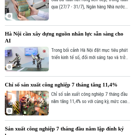
dịch quanh mức 4.055,5 USD/ounce, tăng
qua (27/7 - 31/7), Ngân hàng Nhà nước
1 USD/ounce so với cùng thời điểm 3/8.
đã quay đầu bơm ròng 12.323 tỷ đồng với
hai phiên hút ròng đầu tuần và ba phiên
bơm ròng cuối tuần. Lãi suất liên ngân
Hà Nội cần xây dựng nguồn nhân lực sẵn sàng cho
hàng qua đêm về dưới ngưỡng 1%/năm là
AI
tín hiệu cho thấy áp lực thanh khoản hệ
thống đã giảm mạnh, đặc biệt ở các kỳ
Trong bối cảnh Hà Nội đặt mục tiêu phát
hạn rất ngắn.
triển kinh tế số, đổi mới sáng tạo và trở
thành trung tâm công nghệ của cả nước,
xây dựng nguồn nhân lực sẵn sàng cho AI
không còn là lựa chọn mà đã trở thành
Chỉ số sản xuất công nghiệp 7 tháng tăng 11,4%
yêu cầu cấp thiết, quyết định năng lực
cạnh tranh của doanh nghiệp và của chính
Chỉ số sản xuất công nghiệp 7 tháng đầu
nền kinh tế Thủ đô.
năm tăng 11,4% so với cùng kỳ, mức cao
nhất trong nhiều năm trở lại đây. Kết quả
này cho thấy đà phục hồi và mở rộng sản
xuất tiếp tục được duy trì trên cả nước.
Sản xuất công nghiệp 7 tháng đầu năm lập đỉnh kỷ