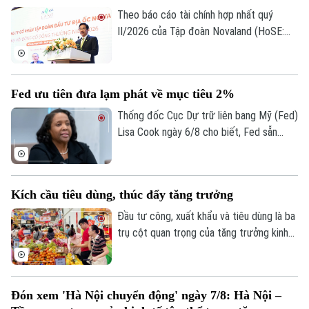
Theo báo cáo tài chính hợp nhất quý
II/2026 của Tập đoàn Novaland (HoSE:
NVL), nợ phải trả tiếp tục chiếm gần 75%
tổng nguồn vốn, tăng lên 193.400 tỷ đồng
vào cuối quý II. Với số tiền dự kiến huy
Fed ưu tiên đưa lạm phát về mục tiêu 2%
động hơn 8.006 tỷ đồng, Novaland sẽ ưu
tiên 5.953 tỷ đồng để thanh toán các
Thống đốc Cục Dự trữ liên bang Mỹ (Fed)
khoản nợ, nghĩa vụ tài chính và các khoản
Lisa Cook ngày 6/8 cho biết, Fed sẵn
phải trả quá hạn của công ty.
sàng tăng lãi suất trở lại nếu lạm phát
không giảm theo kỳ vọng, nhấn mạnh ưu
tiên hiện nay vẫn là đưa lạm phát về mục
Kích cầu tiêu dùng, thúc đẩy tăng trưởng
tiêu 2%.
Đầu tư công, xuất khẩu và tiêu dùng là ba
trụ cột quan trọng của tăng trưởng kinh
tế. Trong bối cảnh Việt Nam đặt mục tiêu
tăng trưởng hai con số, việc thúc đẩy
sức mua trong nước thông qua các
Đón xem 'Hà Nội chuyển động' ngày 7/8: Hà Nội –
chương trình khuyến mãi, kích cầu tiêu