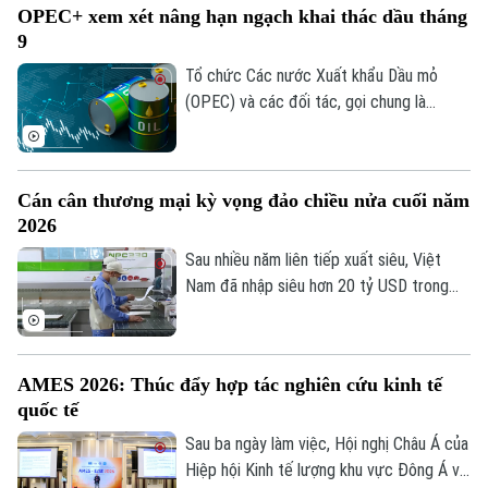
OPEC+ xem xét nâng hạn ngạch khai thác dầu tháng
của Hiệp hội Kinh tế lượng khu vực Đông
9
Á và Đông Nam Á năm 2026 (AMES
2026), vừa bế mạc hôm nay tại Hà Nội
Tổ chức Các nước Xuất khẩu Dầu mỏ
sau ba ngày làm việc.
(OPEC) và các đối tác, gọi chung là
OPEC+, dự kiến sẽ tiếp tục nâng hạn
ngạch khai thác dầu trong tháng 9 tại
cuộc họp trực tuyến diễn ra vào tối 2/8.
Cán cân thương mại kỳ vọng đảo chiều nửa cuối năm
Động thái này diễn ra trong bối cảnh căng
2026
thẳng tại Trung Đông vẫn gây ra nhiều
gián đoạn đối với nguồn cung năng lượng
Sau nhiều năm liên tiếp xuất siêu, Việt
toàn cầu.
Nam đã nhập siêu hơn 20 tỷ USD trong
gần 7 tháng đầu năm 2026. Dù vậy, nhiều
chuyên gia cho rằng đây chưa phải tín
hiệu đáng lo ngại, bởi phần lớn kim ngạch
AMES 2026: Thúc đẩy hợp tác nghiên cứu kinh tế
nhập khẩu đang phục vụ đầu tư và sản
quốc tế
xuất, tạo nền tảng cho xuất khẩu tăng tốc
trong những tháng cuối năm.
Sau ba ngày làm việc, Hội nghị Châu Á của
Liên hệ đường dây nóng (bấm để gọi)
Hiệp hội Kinh tế lượng khu vực Đông Á và