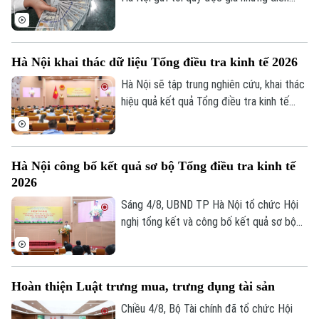
biến mới nhất của thị trường sáng nay
(5/8) với thông tin về giá vàng và tỷ giá
ngoại tệ.
Hà Nội khai thác dữ liệu Tổng điều tra kinh tế 2026
Hà Nội sẽ tập trung nghiên cứu, khai thác
hiệu quả kết quả Tổng điều tra kinh tế
năm 2026 để phục vụ hoạch định chính
sách, xây dựng kịch bản phát triển kinh tế
- xã hội. Đây là chỉ đạo của Phó Chủ tịch
Hà Nội công bố kết quả sơ bộ Tổng điều tra kinh tế
UBND thành phố Hà Nội Nguyễn Xuân
2026
Lưu, Trưởng Ban Chỉ đạo Tổng điều tra
kinh tế năm 2026 thành phố tại Hội nghị
Sáng 4/8, UBND TP Hà Nội tổ chức Hội
tổng kết và công bố kết quả sơ bộ Tổng
nghị tổng kết và công bố kết quả sơ bộ
điều tra kinh tế năm 2026.
Tổng điều tra kinh tế năm 2026. Hội nghị
do Phó Chủ tịch UBND thành phố Nguyễn
Xuân Lưu, Trưởng Ban Chỉ đạo Tổng điều
Hoàn thiện Luật trưng mua, trưng dụng tài sản
tra kinh tế năm 2026 thành phố Hà Nội
chủ trì.
Chiều 4/8, Bộ Tài chính đã tổ chức Hội