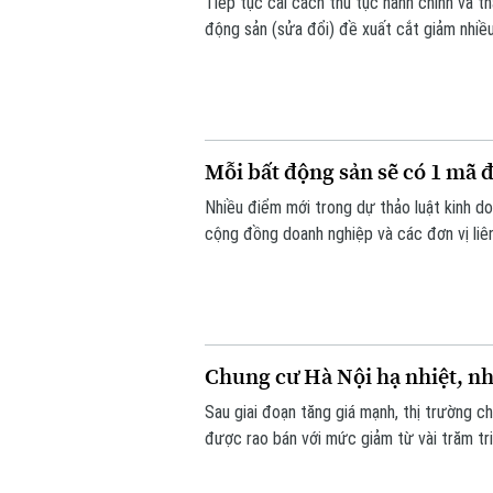
Tiếp tục cải cách thủ tục hành chính và 
động sản (sửa đổi) đề xuất cắt giảm nhiề
án.
Mỗi bất động sản sẽ có 1 mã 
Nhiều điểm mới trong dự thảo luật kinh 
cộng đồng doanh nghiệp và các đơn vị liên
động sản sẽ được bổ sung vào điều khoản 
mã định danh.
Chung cư Hà Nội hạ nhiệt, nh
Sau giai đoạn tăng giá mạnh, thị trường c
được rao bán với mức giảm từ vài trăm tr