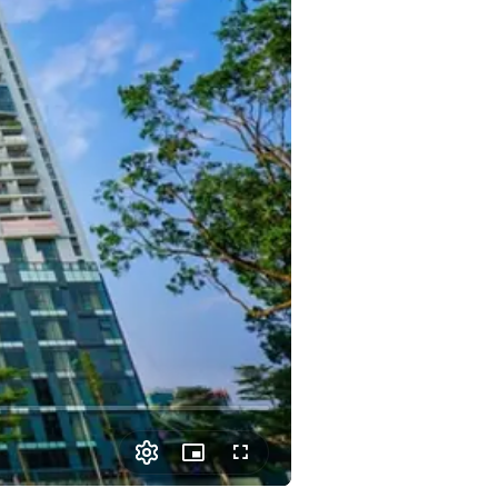
Picture-
Fullscreen
in-