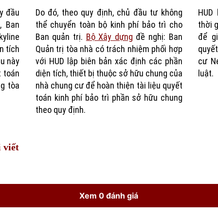
y đầu
Do đó, theo quy định, chủ đầu tư không
HUD 
Time
, Ban
thể chuyển toàn bộ kinh phí bảo trì cho
thời 
yline
Ban quản trị.
Bộ Xây dựng
đề nghị: Ban
để gi
n tích
Quản trị tòa nhà có trách nhiệm phối hợp
quyết
ều này
với HUD lập biên bản xác định các phần
cư Ne
t toán
diện tích, thiết bị thuộc sở hữu chung của
luật.
ng tòa
nhà chung cư để hoàn thiện tài liệu quyết
toán kinh phí bảo trì phần sở hữu chung
theo quy định.
 viết
Xem 0 đánh giá