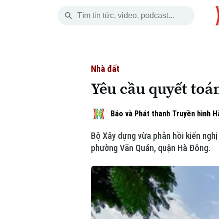
Thứ Bảy
THỜI SỰ
HÀ NỘI
THẾ GIỚI
08 Tháng 08, 2026
Hà Nội
Nhịp sống Hà Nộ
Tin tức
Nhà đất
Yêu cầu quyết toá
Chính trị
Người Hà Nội
Quân s
Xã hội
Khoảnh khắc Hà 
Hồ sơ
Báo và Phát thanh Truyền hình H
Bộ Xây dựng vừa phản hồi kiến nghị
An ninh trật tự
Ẩm thực
Người V
phường Văn Quán, quận Hà Đông.
Công nghệ
Skip Ad