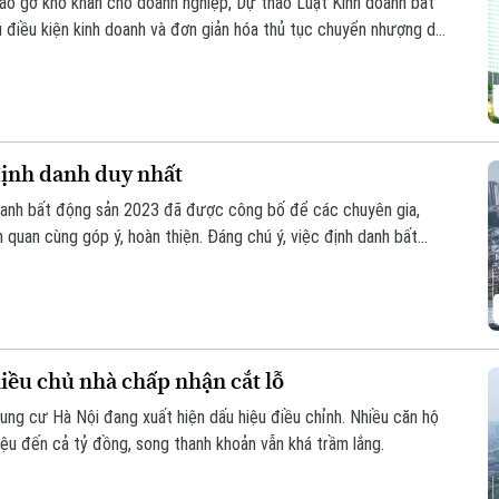
tháo gỡ khó khăn cho doanh nghiệp, Dự thảo Luật Kinh doanh bất
u điều kiện kinh doanh và đơn giản hóa thủ tục chuyển nhượng dự
định danh duy nhất
doanh bất động sản 2023 đã được công bố để các chuyên gia,
 quan cùng góp ý, hoàn thiện. Đáng chú ý, việc định danh bất
của Luật lần này, đảm bảo mỗi bất động sản chỉ có duy nhất 1
iều chủ nhà chấp nhận cắt lỗ
hung cư Hà Nội đang xuất hiện dấu hiệu điều chỉnh. Nhiều căn hộ
iệu đến cả tỷ đồng, song thanh khoản vẫn khá trầm lắng.