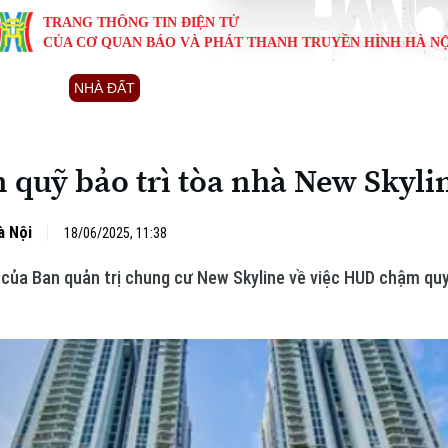
TRANG THÔNG TIN ĐIỆN TỬ
CỦA CƠ QUAN BÁO VÀ PHÁT THANH TRUYỀN HÌNH HÀ NỘ
KINH TẾ
NHÀ ĐẤT
TÀU VÀ XE
GIÁO DỤC
VĂN HÓA
SỨC KHỎ
i
Tin tức
Tin tức
Ô tô
Tin tức
Tin tức
Y tế
n quỹ bảo trì tòa nhà New Skyli
ự
Cafe sáng
Đầu tư
Tàu
Tuyển sinh
Làng nghề
Dinh dư
Nội
Tài chính Ngân hàng
Căn hộ
Xe máy
Hướng nghiệp
Di tích
Tư vấn 
à Nội
18/06/2025, 11:38
 của Ban quản trị chung cư New Skyline về việc HUD chậm quyế
iệt 4 phương
Doanh nghiệp
Đất đai
Thị trường
Kinh nghiệm
Đánh giá