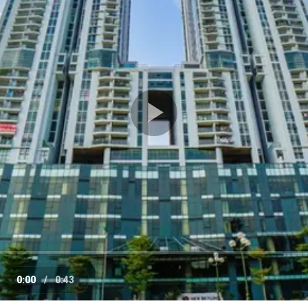
Play
Video
0:00
/
0:43
e
Current
Duration