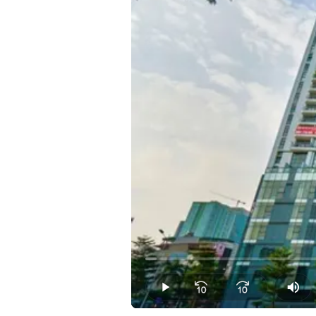
Loaded
:
1.62%
Play
Mut